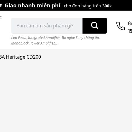
Giao nhanh miễn phí
- cho đơn hàng trên
300k
c
Tìm
G
kiếm:
1
Loa Focal
,
Integrated Amplifier
,
Tai nghe Sony chống ồn
,
Monoblock Power Amplifier,..
BA Heritage CD200