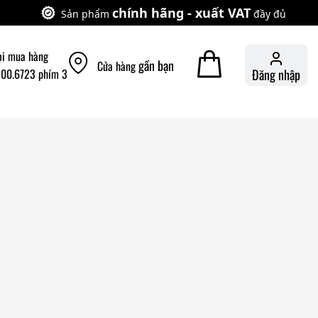
chính hãng - xuất VAT
Sản phẩm
đầy đủ
ọi mua hàng
gần bạn
Cửa hàng
900.6723 phím 3
Đăng nhập