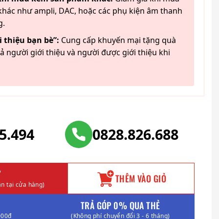
hác như ampli, DAC, hoặc các phụ kiện âm thanh
g.
 thiệu bạn bè”:
Cung cấp khuyến mại tặng quà
ả người giới thiệu và người được giới thiệu khi
25.494
0828.826.688
Y
THÊM VÀO GIỎ
n tại cửa hàng)
TRẢ GÓP 0% QUA THẺ
000đ
(Không phí chuyển đổi 3 - 6 tháng)