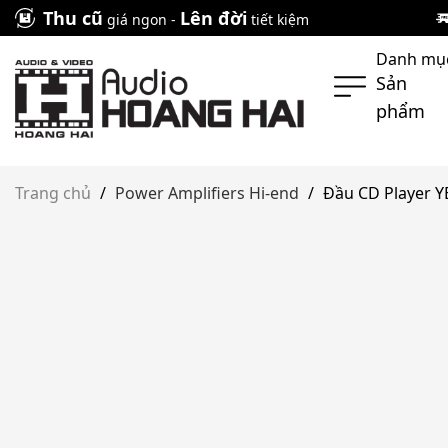
Skip
Thu cũ
Lên đời
giá ngon -
tiết kiệm
to
Danh mụ
content
Sản
phẩm
Trang chủ
/
Power Amplifiers Hi-end
/
Đầu CD Player Y