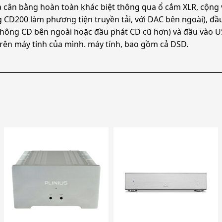
ra cân bằng hoàn toàn khác biệt thông qua ổ cắm XLR, cộng
CD200 làm phương tiện truyền tải, với DAC bên ngoài), đầu
ông CD bên ngoài hoặc đầu phát CD cũ hơn) và đầu vào USB 
trên máy tính của mình. máy tính, bao gồm cả DSD.