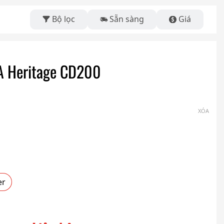
Bộ lọc
Sẵn sàng
Giá
A Heritage CD200
XÓA
er