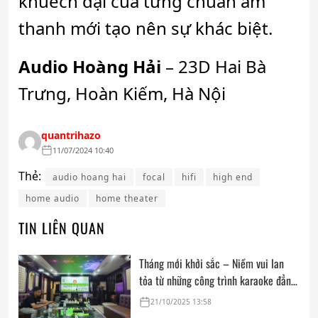
khuếch đại của từng chuẩn âm
thanh mới tạo nên sự khác biệt.
Audio Hoàng Hải
– 23D Hai Bà
Trưng, Hoàn Kiếm, Hà Nội
quantrihazo
11/07/2024 10:40
Thẻ:
audio hoang hai
focal
hifi
high end
home audio
home theater
TIN LIÊN QUAN
Tháng mới khởi sắc – Niềm vui lan
tỏa từ những công trình karaoke đẳng
cấp của Audio Hoàng Hải
21/10/2025 13:58