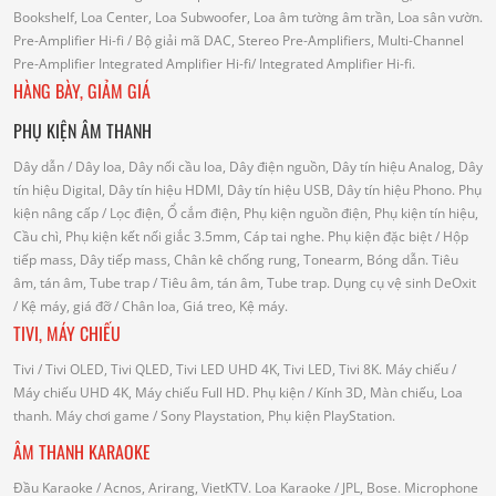
Bookshelf, Loa Center, Loa Subwoofer, Loa âm tường âm trần, Loa sân vườn.
Pre-Amplifier Hi-fi
/ Bộ giải mã DAC, Stereo Pre-Amplifiers, Multi-Channel
Pre-Amplifier
Integrated Amplifier Hi-fi
/ Integrated Amplifier Hi-fi.
HÀNG BÀY, GIẢM GIÁ
PHỤ KIỆN ÂM THANH
Dây dẫn
/ Dây loa, Dây nối cầu loa, Dây điện nguồn, Dây tín hiệu Analog, Dây
tín hiệu Digital, Dây tín hiệu HDMI, Dây tín hiệu USB, Dây tín hiệu Phono.
Phụ
kiện nâng cấp
/ Lọc điện, Ổ cắm điện, Phụ kiện nguồn điện, Phụ kiện tín hiệu,
Cầu chì, Phụ kiện kết nối giắc 3.5mm, Cáp tai nghe.
Phụ kiện đặc biệt
/ Hộp
tiếp mass, Dây tiếp mass, Chân kê chống rung, Tonearm, Bóng dẫn.
Tiêu
âm, tán âm, Tube trap
/ Tiêu âm, tán âm, Tube trap.
Dụng cụ vệ sinh DeOxit
/
Kệ máy, giá đỡ
/ Chân loa, Giá treo, Kệ máy.
TIVI, MÁY CHIẾU
Tivi
/ Tivi OLED, Tivi QLED, Tivi LED UHD 4K, Tivi LED, Tivi 8K.
Máy chiếu
/
Máy chiếu UHD 4K, Máy chiếu Full HD.
Phụ kiện
/ Kính 3D, Màn chiếu, Loa
thanh.
Máy chơi game
/ Sony Playstation, Phụ kiện PlayStation.
ÂM THANH KARAOKE
Đầu Karaoke
/ Acnos, Arirang, VietKTV.
Loa Karaoke
/ JPL, Bose.
Microphone