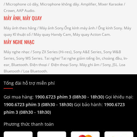
/ Microphone có dây, Microphone không dây.
Amplifier, Mixer Karaoke
/
Crown, AAP Audio.
MÁY ẢNH, MÁY QUAY
Máy ảnh theo hãng
/ Máy ảnh Sony.Ống kính máy ảnh / Ống kính Sony.
Máy
quay Kĩ thuật số
/ Máy quay Handy Cam, Máy quay Action Cam.
MÁY NGHE NHẠC
Máy nghe nhạc
/ Sony ZX Series (Hi-res), Sony A&E Series, Sony W&B
Series, Sony WS Series.
Tai nghe
/ Tai nghe giảm tiếng ồn, choàng đầu, In-
ear, Bluetooth.
Điện thoại
/ Điện thoại Sony.
Máy ghi âm
/ Sony, JSL.
Loa
Bluetooth
/ Loa Bluetooth.
Tổng đài hỗ trợ miễn phí
Gọi mua hàng:
1900.6723 phím 3 (08h30 - 18h30)
Gọi khiếu nại:
1900.6723 phím 3
(08h30 - 18h30)
Gọi bảo hành:
1900.6723
phím 3
(08h30 - 18h30)
Phương thức thanh toán