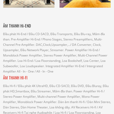
ÂM THANH Hi-END
Đầu phát Hi-End
/ Đầu CD-SACD, Đầu Transports, Đầu Blu-ray, Mâm đĩa
than.
Pre-Amplifier Hi-End
/ Phono Stages, Stereo Preamplifiers, Multi-
Channel Pre-Amplifier.
DAC,Clock,Upsampler,...
/ DA Converter, Clock,
Upsampler, Đầu Network Player, Streamer.
Power Amplifier Hi-End
/
Monoblock Power Amplifier, Stereo Power Amplifier, Multi-Channel Power
Amplifier.
Loa Hi-End
/ Loa Floorstanding, Loa Bookshelf, Loa Center, Loa
Subwoofer, Loa Loudspeaker.
Integrated Amplifier Hi-End
/ Intergrated
Amplifier
All - In - One
/ All - In - One
ÂM THANH HI-FI
Đầu Hi-fi
/ Đầu phát 4K UltraHD, Đầu CD-SACD, Đầu DVD, Đầu Bluray, Đầu
phát HD,Smartbox, Đầu Streamer, Mâm đĩa than.
Power Amplifier Hi-fi
/
Stereo Power Amplifier, Multi-channel Power Amplifier, Mono Power
Amplifier, Monoblock Power Amplifier.
Dàn âm thanh Hi-fi
/ Dàn Mini Stereo,
Dàn Stereo, Dàn Home Theater, Loa không dây.
AV Receivers Hi-fi
/ AV
Receivers Hi-fi
Tai nghe Audiophile
/
Loa Hi-fi
/ Loa Floorstanding, Loa