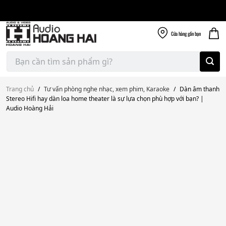
Giao nhanh miễn
Skip
phí
to
300k
content
Cửa hàng
gần bạn
Tìm
kiếm:
Trang chủ
/
Tư vấn phòng nghe nhạc, xem phim, Karaoke
/
Dàn âm thanh
Stereo Hifi hay dàn loa home theater là sự lựa chọn phù hợp với bạn? |
Audio Hoàng Hải