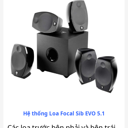
Hệ thống Loa Focal Sib EVO 5.1
Các loa trước bên phải và bên trái