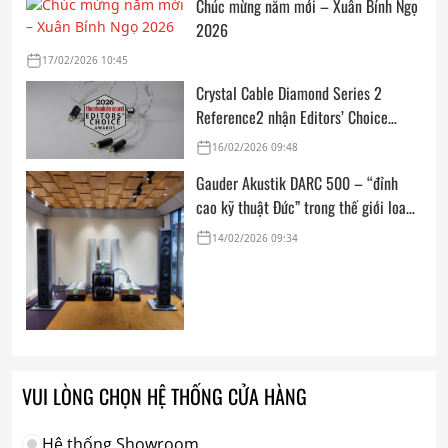
Chúc mừng năm mới – Xuân Bính Ngọ
2026
17/02/2026 10:45
Crystal Cable Diamond Series 2
Reference2 nhận Editors’ Choice
Award: Dedicated Audio 2026 từ The
16/02/2026 09:48
Absolute Sound
Gauder Akustik DARC 500 – “đỉnh
cao kỹ thuật Đức” trong thế giới loa
hi-end tham chiếu
14/02/2026 09:34
VUI LÒNG CHỌN HỆ THỐNG CỬA HÀNG
Hệ thống Showroom