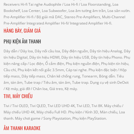
Receivers Hi-fi
Tai nghe Audiophile
/
Loa Hi-fi
/ Loa Floorstanding, Loa
Bookshelf, Loa Center, Loa Subwoofer, Loa âm tường âm trần, Loa sân vườn.
Pre-Amplifier Hi-fi
/ Bộ giải mã DAC, Stereo Pre-Amplifiers, Multi-Channel
Pre-Amplifier
Integrated Amplifier Hi-fi
/ Integrated Amplifier Hi-fi.
HÀNG BÀY, GIẢM GIÁ
PHỤ KIỆN ÂM THANH
Dây dẫn
/ Dây loa, Dây nối cầu loa, Dây điện nguồn, Dây tín hiệu Analog, Dây
tín hiệu Digital, Dây tín hiệu HDMI, Dây tín hiệu USB, Dây tín hiệu Phono.
Phụ
kiện nâng cấp
/ Lọc điện, Ổ cắm điện, Phụ kiện nguồn điện, Phụ kiện tín hiệu,
Cầu chì, Phụ kiện kết nối giắc 3.5mm, Cáp tai nghe.
Phụ kiện đặc biệt
/ Hộp
tiếp mass, Dây tiếp mass, Chân kê chống rung, Tonearm, Bóng dẫn.
Tiêu
âm, tán âm, Tube trap
/ Tiêu âm, tán âm, Tube trap.
Dụng cụ vệ sinh DeOxit
/
Kệ máy, giá đỡ
/ Chân loa, Giá treo, Kệ máy.
TIVI, MÁY CHIẾU
Tivi
/ Tivi OLED, Tivi QLED, Tivi LED UHD 4K, Tivi LED, Tivi 8K.
Máy chiếu
/
Máy chiếu UHD 4K, Máy chiếu Full HD.
Phụ kiện
/ Kính 3D, Màn chiếu, Loa
thanh.
Máy chơi game
/ Sony Playstation, Phụ kiện PlayStation.
ÂM THANH KARAOKE