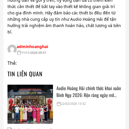
hướng dẫn và gợi ý trên, hy vọng bạn đã có thêm kiến
thức cần thiết để bắt tay vào thiết kế không gian giải trí
cho gia đình mình. Hãy đảm bảo các thiết bị đều đến từ
những nhà cung cấp uy tín như Audio Hoàng Hải để tận
hưởng trải nghiệm âm thanh hoàn hảo, chất lượng và bền
bỉ.
adminhoanghai
11/11/2024 09:57
Thẻ:
TIN LIÊN QUAN
Audio Hoàng Hải chính thức khai xuân
Bính Ngọ 2026: Rộn ràng ngày mở
cửa, trọn vẹn lời chúc đầu năm
22/02/2026 13:32