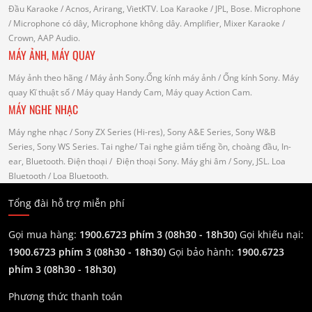
Đầu Karaoke
/ Acnos, Arirang, VietKTV.
Loa Karaoke
/ JPL, Bose.
Microphone
/ Microphone có dây, Microphone không dây.
Amplifier, Mixer Karaoke
/
Crown, AAP Audio.
MÁY ẢNH, MÁY QUAY
Máy ảnh theo hãng
/ Máy ảnh Sony.Ống kính máy ảnh / Ống kính Sony.
Máy
quay Kĩ thuật số
/ Máy quay Handy Cam, Máy quay Action Cam.
MÁY NGHE NHẠC
Máy nghe nhạc
/ Sony ZX Series (Hi-res), Sony A&E Series, Sony W&B
Series, Sony WS Series.
Tai nghe
/ Tai nghe giảm tiếng ồn, choàng đầu, In-
ear, Bluetooth.
Điện thoại
/ Điện thoại Sony.
Máy ghi âm
/ Sony, JSL.
Loa
Bluetooth
/ Loa Bluetooth.
Tổng đài hỗ trợ miễn phí
Gọi mua hàng:
1900.6723 phím 3 (08h30 - 18h30)
Gọi khiếu nại:
1900.6723 phím 3
(08h30 - 18h30)
Gọi bảo hành:
1900.6723
phím 3
(08h30 - 18h30)
Phương thức thanh toán