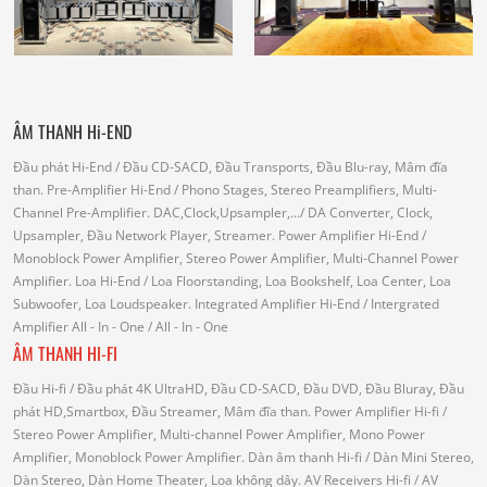
ÂM THANH Hi-END
Đầu phát Hi-End
/ Đầu CD-SACD, Đầu Transports, Đầu Blu-ray, Mâm đĩa
than.
Pre-Amplifier Hi-End
/ Phono Stages, Stereo Preamplifiers, Multi-
Channel Pre-Amplifier.
DAC,Clock,Upsampler,...
/ DA Converter, Clock,
Upsampler, Đầu Network Player, Streamer.
Power Amplifier Hi-End
/
Monoblock Power Amplifier, Stereo Power Amplifier, Multi-Channel Power
Amplifier.
Loa Hi-End
/ Loa Floorstanding, Loa Bookshelf, Loa Center, Loa
Subwoofer, Loa Loudspeaker.
Integrated Amplifier Hi-End
/ Intergrated
Amplifier
All - In - One
/ All - In - One
ÂM THANH HI-FI
Đầu Hi-fi
/ Đầu phát 4K UltraHD, Đầu CD-SACD, Đầu DVD, Đầu Bluray, Đầu
phát HD,Smartbox, Đầu Streamer, Mâm đĩa than.
Power Amplifier Hi-fi
/
Stereo Power Amplifier, Multi-channel Power Amplifier, Mono Power
Amplifier, Monoblock Power Amplifier.
Dàn âm thanh Hi-fi
/ Dàn Mini Stereo,
Dàn Stereo, Dàn Home Theater, Loa không dây.
AV Receivers Hi-fi
/ AV