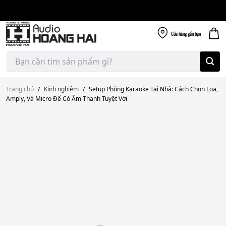
Giao nhanh miễn
Skip
phí
to
300k
content
Cửa hàng
gần bạn
Tìm
kiếm:
Trang chủ
/
Kinh nghiệm
/
Setup Phòng Karaoke Tại Nhà: Cách Chọn Loa,
Amply, Và Micro Để Có Âm Thanh Tuyệt Vời