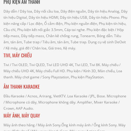
PHỤ KIỆN ÂM THANH
Dây dẫn
/ Dây loa, Dây nối cầu loa, Dây điện nguồn, Dây tín hiệu Analog, Dây
tín hiệu Digital, Dây tín hiệu HDMI, Dây tín hiệu USB, Dây tín hiệu Phono.
Phụ
kiện nâng cấp
/ Lọc điện, Ổ cắm điện, Phụ kiện nguồn điện, Phụ kiện tín hiệu,
Cầu chì, Phụ kiện kết nối giắc 3.5mm, Cáp tai nghe.
Phụ kiện đặc biệt
/ Hộp
tiếp mass, Dây tiếp mass, Chân kê chống rung, Tonearm, Bóng dẫn.
Tiêu
âm, tán âm, Tube trap
/ Tiêu âm, tán âm, Tube trap.
Dụng cụ vệ sinh DeOxit
/
Kệ máy, giá đỡ
/ Chân loa, Giá treo, Kệ máy.
TIVI, MÁY CHIẾU
Tivi
/ Tivi OLED, Tivi QLED, Tivi LED UHD 4K, Tivi LED, Tivi 8K.
Máy chiếu
/
Máy chiếu UHD 4K, Máy chiếu Full HD.
Phụ kiện
/ Kính 3D, Màn chiếu, Loa
thanh.
Máy chơi game
/ Sony Playstation, Phụ kiện PlayStation.
ÂM THANH KARAOKE
Đầu Karaoke
/ Acnos, Arirang, VietKTV.
Loa Karaoke
/ JPL, Bose.
Microphone
/ Microphone có dây, Microphone không dây.
Amplifier, Mixer Karaoke
/
Crown, AAP Audio.
MÁY ẢNH, MÁY QUAY
Máy ảnh theo hãng
/ Máy ảnh Sony.Ống kính máy ảnh / Ống kính Sony.
Máy