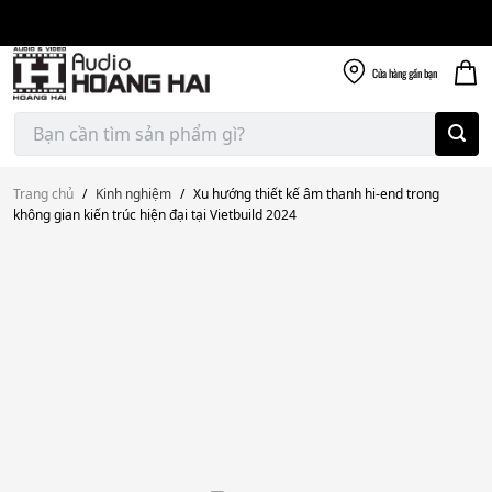
Giao nhanh miễn
Skip
phí
to
300k
content
Cửa hàng
gần bạn
Tìm
kiếm:
Trang chủ
/
Kinh nghiệm
/
Xu hướng thiết kế âm thanh hi-end trong
không gian kiến trúc hiện đại tại Vietbuild 2024