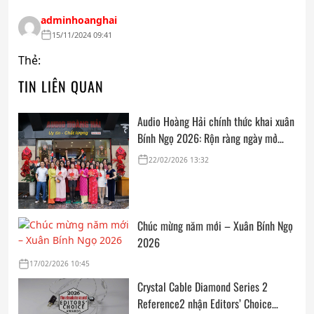
adminhoanghai
15/11/2024 09:41
Thẻ:
TIN LIÊN QUAN
Audio Hoàng Hải chính thức khai xuân
Bính Ngọ 2026: Rộn ràng ngày mở
cửa, trọn vẹn lời chúc đầu năm
22/02/2026 13:32
Chúc mừng năm mới – Xuân Bính Ngọ
2026
17/02/2026 10:45
Crystal Cable Diamond Series 2
Reference2 nhận Editors’ Choice