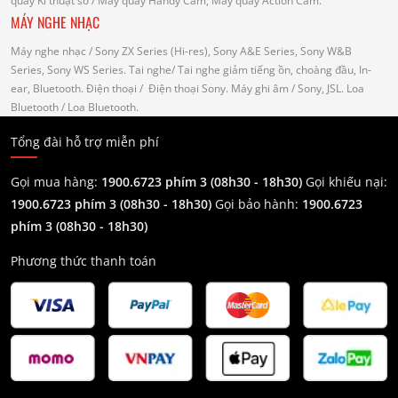
quay Kĩ thuật số
/ Máy quay Handy Cam, Máy quay Action Cam.
MÁY NGHE NHẠC
Máy nghe nhạc
/ Sony ZX Series (Hi-res), Sony A&E Series, Sony W&B
Series, Sony WS Series.
Tai nghe
/ Tai nghe giảm tiếng ồn, choàng đầu, In-
ear, Bluetooth.
Điện thoại
/ Điện thoại Sony.
Máy ghi âm
/ Sony, JSL.
Loa
Bluetooth
/ Loa Bluetooth.
Tổng đài hỗ trợ miễn phí
Gọi mua hàng:
1900.6723 phím 3 (08h30 - 18h30)
Gọi khiếu nại:
1900.6723 phím 3
(08h30 - 18h30)
Gọi bảo hành:
1900.6723
phím 3
(08h30 - 18h30)
Phương thức thanh toán