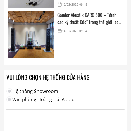
Award: Dedicated Audio 2026 từ The
16/02/2026 09:48
Absolute Sound
Gauder Akustik DARC 500 – “đỉnh
cao kỹ thuật Đức” trong thế giới loa
hi-end tham chiếu
14/02/2026 09:34
VUI LÒNG CHỌN HỆ THỐNG CỬA HÀNG
Hệ thống Showroom
Văn phòng Hoàng Hải Audio