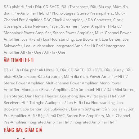
Đầu phát Hi-End
/ Đầu CD-SACD, Đầu Transports, Đầu Blu-ray, Mâm đĩa
than.
Pre-Amplifier Hi-End
/ Phono Stages, Stereo Preamplifiers, Multi-
Channel Pre-Amplifier.
DAC,Clock,Upsampler,...
/ DA Converter, Clock,
Upsampler, Đầu Network Player, Streamer.
Power Amplifier Hi-End
/
Monoblock Power Amplifier, Stereo Power Amplifier, Multi-Channel Power
Amplifier.
Loa Hi-End
/ Loa Floorstanding, Loa Bookshelf, Loa Center, Loa
Subwoofer, Loa Loudspeaker.
Integrated Amplifier Hi-End
/ Intergrated
Amplifier
All - In - One
/ All - In - One
ÂM THANH HI-FI
Đầu Hi-fi
/ Đầu phát 4K UltraHD, Đầu CD-SACD, Đầu DVD, Đầu Bluray, Đầu
phát HD,Smartbox, Đầu Streamer, Mâm đĩa than.
Power Amplifier Hi-fi
/
Stereo Power Amplifier, Multi-channel Power Amplifier, Mono Power
Amplifier, Monoblock Power Amplifier.
Dàn âm thanh Hi-fi
/ Dàn Mini Stereo,
Dàn Stereo, Dàn Home Theater, Loa không dây.
AV Receivers Hi-fi
/ AV
Receivers Hi-fi
Tai nghe Audiophile
/
Loa Hi-fi
/ Loa Floorstanding, Loa
Bookshelf, Loa Center, Loa Subwoofer, Loa âm tường âm trần, Loa sân vườn.
Pre-Amplifier Hi-fi
/ Bộ giải mã DAC, Stereo Pre-Amplifiers, Multi-Channel
Pre-Amplifier
Integrated Amplifier Hi-fi
/ Integrated Amplifier Hi-fi.
HÀNG BÀY, GIẢM GIÁ