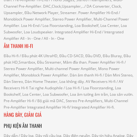
Channel Pre-Amplifier.
DAC,Clock,Upsampler,...
/ DA Converter, Clock,
Upsampler, Đầu Network Player, Streamer.
Power Amplifier Hi-End
/
Monoblock Power Amplifier, Stereo Power Amplifier, Multi-Channel Power
Amplifier.
Loa Hi-End
/ Loa Floorstanding, Loa Bookshelf, Loa Center, Loa
Subwoofer, Loa Loudspeaker.
Integrated Amplifier Hi-End
/ Intergrated
Amplifier
All - In - One
/ All - In - One
ÂM THANH HI-FI
Đầu Hi-fi
/ Đầu phát 4K UltraHD, Đầu CD-SACD, Đầu DVD, Đầu Bluray, Đầu
phát HD,Smartbox, Đầu Streamer, Mâm đĩa than.
Power Amplifier Hi-fi
/
Stereo Power Amplifier, Multi-channel Power Amplifier, Mono Power
Amplifier, Monoblock Power Amplifier.
Dàn âm thanh Hi-fi
/ Dàn Mini Stereo,
Dàn Stereo, Dàn Home Theater, Loa không dây.
AV Receivers Hi-fi
/ AV
Receivers Hi-fi
Tai nghe Audiophile
/
Loa Hi-fi
/ Loa Floorstanding, Loa
Bookshelf, Loa Center, Loa Subwoofer, Loa âm tường âm trần, Loa sân vườn.
Pre-Amplifier Hi-fi
/ Bộ giải mã DAC, Stereo Pre-Amplifiers, Multi-Channel
Pre-Amplifier
Integrated Amplifier Hi-fi
/ Integrated Amplifier Hi-fi.
HÀNG BÀY, GIẢM GIÁ
PHỤ KIỆN ÂM THANH
Dây dẫn
/ Dây loa, Dây nối cầu loa, Dây điện nguồn, Dây tín hiệu Analog, Dây