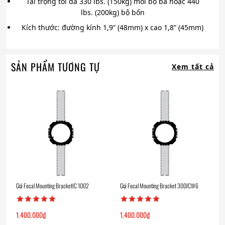
Tải trọng tối đa 330 lbs. (150kg) mỗi bộ ba hoặc 440
lbs. (200kg) bộ bốn
Kích thước: đường kính 1,9” (48mm) x cao 1,8” (45mm)
SẢN PHẨM TƯƠNG TỰ
Xem tất cả
Giá Focal Mounting BracketIC 1002
Giá Focal Mounting Bracket 300ICW6
1.400.000
₫
1.400.000
₫