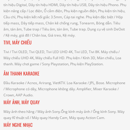
tín hiệu Digital, Dây tín hiệu HDMI, Dây tín hiệu USB, Dây tín hiệu Phono.
Phụ
kiện nâng cấp
/ Lọc điện, Ổ cắm điện, Phụ kiện nguồn điện, Phụ kiện tín hiệu,
Cầu chì, Phụ kiện kết nối giắc 3.5mm, Cáp tai nghe.
Phụ kiện đặc biệt
/ Hộp
tiếp mass, Dây tiếp mass, Chân kê chống rung, Tonearm, Bóng dẫn.
Tiêu
âm, tán âm, Tube trap
/ Tiêu âm, tán âm, Tube trap.
Dụng cụ vệ sinh DeOxit
/
Kệ máy, giá đỡ
/ Chân loa, Giá treo, Kệ máy.
TIVI, MÁY CHIẾU
Tivi
/ Tivi OLED, Tivi QLED, Tivi LED UHD 4K, Tivi LED, Tivi 8K.
Máy chiếu
/
Máy chiếu UHD 4K, Máy chiếu Full HD.
Phụ kiện
/ Kính 3D, Màn chiếu, Loa
thanh.
Máy chơi game
/ Sony Playstation, Phụ kiện PlayStation.
ÂM THANH KARAOKE
Đầu Karaoke
/ Acnos, Arirang, VietKTV.
Loa Karaoke
/ JPL, Bose.
Microphone
/ Microphone có dây, Microphone không dây.
Amplifier, Mixer Karaoke
/
Crown, AAP Audio.
MÁY ẢNH, MÁY QUAY
Máy ảnh theo hãng
/ Máy ảnh Sony.Ống kính máy ảnh / Ống kính Sony.
Máy
quay Kĩ thuật số
/ Máy quay Handy Cam, Máy quay Action Cam.
MÁY NGHE NHẠC