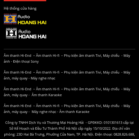
Hệ thống cửa hàng
Âm thanh Hi-End
–
Âm thanh Hi-fi
–
Phụ kiện âm thanh
Tivi, Máy chiếu
-
Máy
ảnh
-
Điện thoại Sony
Âm thanh Hi-End
–
Âm thanh Hi-fi
–
Phụ kiện âm thanh
Tivi, Máy chiếu
-
Máy
ảnh, máy quay
-
Máy nghe nhạc
Âm thanh Hi-End
–
Âm thanh Hi-fi
–
Phụ kiện âm thanh
Tivi, Máy chiếu
-
Máy
ảnh, máy quay
-
Âm thanh Karaoke
Âm thanh Hi-End
–
Âm thanh Hi-fi
–
Phụ kiện âm thanh
Tivi, Máy chiếu
-
Máy
ảnh, máy quay
-
Máy nghe nhạc
-
Âm thanh Karaoke
Công ty TNHH Dịch Vụ và Thương Mại Hoàng Hải - GPĐKKD: 0101301613 cấp tại
Sở Kế Hoạch và Đầu Tư Thành Phố Hà Nội cấp ngày 15/10/2022. Địa chỉ văn
phòng: 23D Hai Bà Trưng, Phường Cửa Nam, TP. Hà Nội. Điện thoại: 0828.826.688,