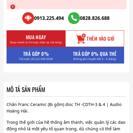
0913.225.494
0828.826.688
MUA NGAY
THÊM VÀO GIỎ
(Giao nhanh từ 2h hoặc nhận tại cửa hàng)
TRẢ GÓP 0%
TRẢ GÓP 0% QUA THẺ
Trả trước chỉ từ 2.000.000đ
(Không phí chuyển đổi 3 - 6 tháng)
MÔ TẢ SẢN PHẨM
Chân Franc Ceramic (Bi gốm) disc TH -CDTH-3 & 4 | Audio
Hoàng Hải.
Trong thế giới của hệ thống âm thanh, việc quản lý các dao
động nhỏ là một yếu tố quan trọng, dù chúng có thể làm