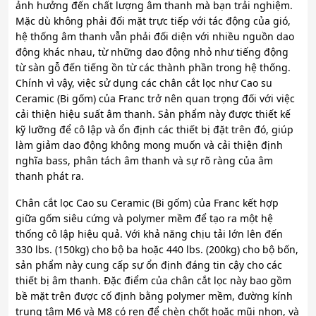
ảnh hưởng đến chất lượng âm thanh mà bạn trải nghiệm.
Mặc dù không phải đối mặt trực tiếp với tác động của gió,
hệ thống âm thanh vẫn phải đối diện với nhiều nguồn dao
động khác nhau, từ những dao động nhỏ như tiếng động
từ sàn gỗ đến tiếng ồn từ các thành phần trong hệ thống.
Chính vì vậy, việc sử dụng các chân cắt lọc như Cao su
Ceramic (Bi gốm) của Franc trở nên quan trọng đối với việc
cải thiện hiệu suất âm thanh. Sản phẩm này được thiết kế
kỹ lưỡng để cô lập và ổn định các thiết bị đặt trên đó, giúp
làm giảm dao động không mong muốn và cải thiện định
nghĩa bass, phân tách âm thanh và sự rõ ràng của âm
thanh phát ra.
Chân cắt lọc Cao su Ceramic (Bi gốm) của Franc kết hợp
giữa gốm siêu cứng và polymer mềm để tạo ra một hệ
thống cô lập hiệu quả. Với khả năng chịu tải lớn lên đến
330 lbs. (150kg) cho bộ ba hoặc 440 lbs. (200kg) cho bộ bốn,
sản phẩm này cung cấp sự ổn định đáng tin cậy cho các
thiết bị âm thanh. Đặc điểm của chân cắt lọc này bao gồm
bề mặt trên được cố định bằng polymer mềm, đường kính
trung tâm M6 và M8 có ren để chèn chốt hoặc mũi nhọn, và