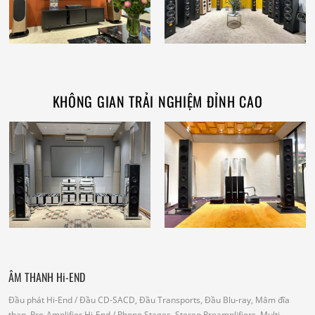
KHÔNG GIAN TRẢI NGHIỆM ĐỈNH CAO
ÂM THANH Hi-END
Đầu phát Hi-End
/ Đầu CD-SACD, Đầu Transports, Đầu Blu-ray, Mâm đĩa
than.
Pre-Amplifier Hi-End
/ Phono Stages, Stereo Preamplifiers, Multi-