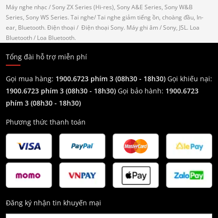
Máy nghe nhạc
/ Sony ZX Series (Hi-res), Sony A&E Series, Sony W&B
Series, Sony WS Series.
Tai nghe
/ Tai nghe giảm tiếng ồn, choàng đầu, In-
ear, Bluetooth.
Điện thoại
/ Điện thoại Sony.
Máy ghi âm
/ Sony, JSL.
Loa
Bluetooth
/ Loa Bluetooth.
Tổng đài hỗ trợ miễn phí
Gọi mua hàng:
1900.6723 phím 3 (08h30 - 18h30)
Gọi khiếu nại:
1900.6723 phím 3
(08h30 - 18h30)
Gọi bảo hành:
1900.6723
phím 3
(08h30 - 18h30)
Phương thức thanh toán
Đăng ký nhận tin khuyến mại