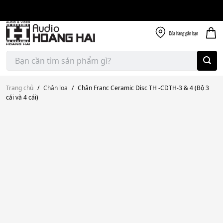
Giao nhanh miễn
Skip
phí
to
300k
content
Cửa hàng
gần bạn
Tìm
kiếm:
Trang chủ
/
Chân loa
/
Chân Franc Ceramic Disc TH -CDTH-3 & 4 (Bộ 3
cái và 4 cái)