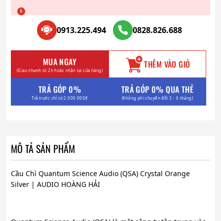
0913.225.494
0828.826.688
MUA NGAY
THÊM VÀO GIỎ
(Giao nhanh từ 2h hoặc nhận tại cửa hàng)
TRẢ GÓP 0%
TRẢ GÓP 0% QUA THẺ
Trả trước chỉ từ 2.000.000đ
(Không phí chuyển đổi 3 - 6 tháng)
MÔ TẢ SẢN PHẨM
Cầu Chì Quantum Science Audio (QSA) Crystal Orange
Silver | AUDIO HOÀNG HẢI