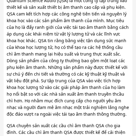
Quantum Science Audio (QSA) là một công ty tập trung vào
thiết kế và sản xuất thiết bị âm thanh cao cấp và phụ kiện.
QSA cam kết tích hợp các công nghệ tiên tiến và nguyên lý
khoa học vào các sản phẩm âm thanh của mình. Mục tiêu
của họ là đẩy ranh giới của việc tái tạo âm thanh bằng cách
áp dụng các khái niệm từ vật lý lượng tử và các lĩnh vực
khoa học khác. QSA tin rằng bằng việc tận dụng sức mạnh
của khoa học lượng tử, họ có thể tạo ra các hệ thống cầu
chì âm thanh mang lại hiệu suất và trung thực xuất sắc.
Dòng sản phẩm của công ty thường bao gồm một loạt các
phụ kiện âm thanh. Những sản phẩm này được thiết kế với
sự chú ý đến chi tiết và thường có các kỹ thuật kỹ thuật và
vật liệu đột phá. Sự tập trung của QSA vào việc tích hợp
khoa học lượng tử vào các giải pháp âm thanh của họ làm
họ nổi bật so với các nhà sản xuất âm thanh truyền thcầu
chì hơn. Họ nhằm mục đích cung cấp cho người yêu âm
nhạc và người đam mê âm nhạc một trải nghiệm lắng nghe
độc đáo vượt ra ngoài việc tái tạo âm thanh thông thường.
QSA chuyên sản xuất các cầu chì âm thanh QSA cho gia
đình. Các cầu chì âm thanh QSA được thiết kế để cải thiện