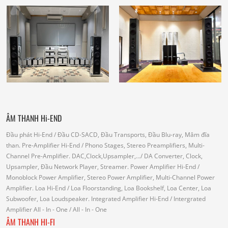
ÂM THANH Hi-END
Đầu phát Hi-End
/ Đầu CD-SACD, Đầu Transports, Đầu Blu-ray, Mâm đĩa
than.
Pre-Amplifier Hi-End
/ Phono Stages, Stereo Preamplifiers, Multi-
Channel Pre-Amplifier.
DAC,Clock,Upsampler,...
/ DA Converter, Clock,
Upsampler, Đầu Network Player, Streamer.
Power Amplifier Hi-End
/
Monoblock Power Amplifier, Stereo Power Amplifier, Multi-Channel Power
Amplifier.
Loa Hi-End
/ Loa Floorstanding, Loa Bookshelf, Loa Center, Loa
Subwoofer, Loa Loudspeaker.
Integrated Amplifier Hi-End
/ Intergrated
Amplifier
All - In - One
/ All - In - One
ÂM THANH HI-FI