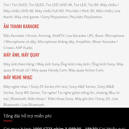
Tivi
/ Tivi OLED, Tivi QLED, Tivi LED UHD 4K, Tivi LED, Tivi 8K.
Máy chiếu
/
Máy chiếu UHD 4K, Máy chiếu Full HD.
Phụ kiện
/ Kính 3D, Màn chiếu, Loa
thanh.
Máy chơi game
/ Sony Playstation, Phụ kiện PlayStation.
ÂM THANH KARAOKE
Đầu Karaoke
/ Acnos, Arirang, VietKTV.
Loa Karaoke
/ JPL, Bose.
Microphone
/ Microphone có dây, Microphone không dây.
Amplifier, Mixer Karaoke
/
Crown, AAP Audio.
MÁY ẢNH, MÁY QUAY
Máy ảnh theo hãng
/ Máy ảnh Sony.Ống kính máy ảnh / Ống kính Sony.
Máy
quay Kĩ thuật số
/ Máy quay Handy Cam, Máy quay Action Cam.
MÁY NGHE NHẠC
Máy nghe nhạc
/ Sony ZX Series (Hi-res), Sony A&E Series, Sony W&B
Series, Sony WS Series.
Tai nghe
/ Tai nghe giảm tiếng ồn, choàng đầu, In-
ear, Bluetooth.
Điện thoại
/ Điện thoại Sony.
Máy ghi âm
/ Sony, JSL.
Loa
Bluetooth
/ Loa Bluetooth.
Tổng đài hỗ trợ miễn phí
Gọi mua hàng:
1900.6723 phím 3 (08h30 - 18h30)
Gọi khiếu nại: