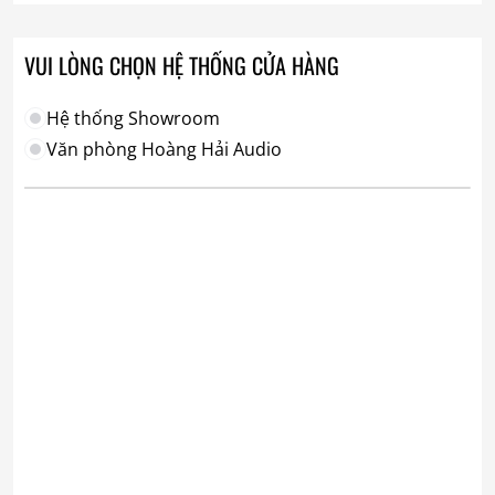
17.850.000₫
đến
36.800.000₫
VUI LÒNG CHỌN HỆ THỐNG CỬA HÀNG
Hệ thống Showroom
Văn phòng Hoàng Hải Audio