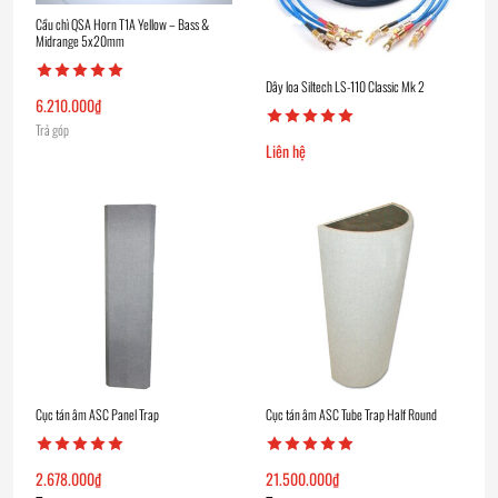
Cầu chì QSA Horn T1A Yellow – Bass &
Midrange 5x20mm
Dây loa Siltech LS-110 Classic Mk 2
6.210.000
₫
Trả góp
Liên hệ
Cục tán âm ASC Panel Trap
Cục tán âm ASC Tube Trap Half Round
2.678.000
₫
21.500.000
₫
–
–