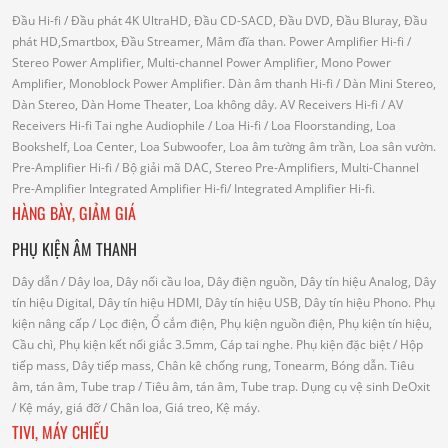
Đầu Hi-fi
/ Đầu phát 4K UltraHD, Đầu CD-SACD, Đầu DVD, Đầu Bluray, Đầu
phát HD,Smartbox, Đầu Streamer, Mâm đĩa than.
Power Amplifier Hi-fi
/
Stereo Power Amplifier, Multi-channel Power Amplifier, Mono Power
Amplifier, Monoblock Power Amplifier.
Dàn âm thanh Hi-fi
/ Dàn Mini Stereo,
Dàn Stereo, Dàn Home Theater, Loa không dây.
AV Receivers Hi-fi
/ AV
Receivers Hi-fi
Tai nghe Audiophile
/
Loa Hi-fi
/ Loa Floorstanding, Loa
Bookshelf, Loa Center, Loa Subwoofer, Loa âm tường âm trần, Loa sân vườn.
Pre-Amplifier Hi-fi
/ Bộ giải mã DAC, Stereo Pre-Amplifiers, Multi-Channel
Pre-Amplifier
Integrated Amplifier Hi-fi
/ Integrated Amplifier Hi-fi.
HÀNG BÀY, GIẢM GIÁ
PHỤ KIỆN ÂM THANH
Dây dẫn
/ Dây loa, Dây nối cầu loa, Dây điện nguồn, Dây tín hiệu Analog, Dây
tín hiệu Digital, Dây tín hiệu HDMI, Dây tín hiệu USB, Dây tín hiệu Phono.
Phụ
kiện nâng cấp
/ Lọc điện, Ổ cắm điện, Phụ kiện nguồn điện, Phụ kiện tín hiệu,
Cầu chì, Phụ kiện kết nối giắc 3.5mm, Cáp tai nghe.
Phụ kiện đặc biệt
/ Hộp
tiếp mass, Dây tiếp mass, Chân kê chống rung, Tonearm, Bóng dẫn.
Tiêu
âm, tán âm, Tube trap
/ Tiêu âm, tán âm, Tube trap.
Dụng cụ vệ sinh DeOxit
/
Kệ máy, giá đỡ
/ Chân loa, Giá treo, Kệ máy.
TIVI, MÁY CHIẾU