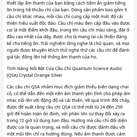
thiết lập âm thanh của bạn bằng cách tiềm ẩn giảm tiếng
ồn trong hệ thcầu chì của bạn. Dòng sản phẩm bao gồm 9
cầu chì khác nhau, mỗi cầu chì cung cấp một mức độ cải
thiện hiệu suất độc đáo. Cầu chì màu đen cấp đầu vào được
coi là một điểm khởi đầu, trong khi cầu chì màu vàng, đặt ở
đầu cao nhất của dãy, được cho là mang lại cải thiện đáng
kể cho tiếng ồn. Trải nghiệm lắng nghe là chủ quan, và mọi
người được khuyến khích thử nghe thử các cầu chì để đánh
giá tác động lên hệ thống âm thanh của họ.
Tính Năng Nổi Bật Của Cầu Chì Quantum Science Audio
(QSA) Crystal Orange Silver
Các cầu chì QSA nhằm mục đích giảm thiểu biến dạng chai
cổ, có thể dẫn đến một nền âm thanh yên tĩnh cho phép âm
nhạc nổi lên với động độ và cải thiện. Về quá trình đốt cháy,
được đề xuất rằng cầu chì QSA có thể mất từ 24 đến 250
giờ để hoàn toàn ổn định, với phần lớn sự thay đổi xảy ra
trong 72 giờ sử dụng ban đầu. Hướng mà cầu chì đối diện
được coi là quan trọng, và mỗi cầu chì được đánh dấu với
một mũi tên chỉ ra hướng đúng. Nếu âm thanh được cảm