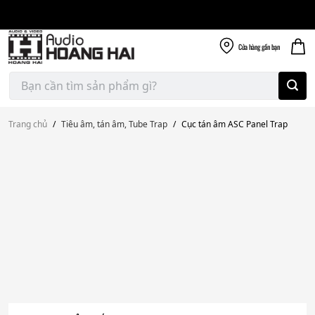
Giao nhanh miễn
Skip
phí
to
300k
content
Cửa hàng
gần bạn
Tìm
kiếm:
Trang chủ
/
Tiêu âm, tán âm, Tube Trap
/
Cục tán âm ASC Panel Trap