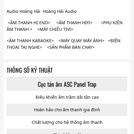
Audio Hoàng Hải Hoàng Hải Audio
<ÂM THANH HI END> <ÂM THANH HIFI> <PHỤ KIỆN
ÂM THANH > <MÁY CHIẾU TIVI>
<ÂM THANH KARAOKE> <MÁY QUAY MÁY ẢNH> <ĐIỆN
THOẠI TAI NGHE> <SẢN PHẨM BÁN CHẠY>
THÔNG SỐ KỸ THUẬT
Cục tán âm ASC Panel Trap
Điều khiển âm trầm dải tần cao
Hoàn hảo cho âm thanh gia đình
Chất lượng cho hệ thống âm thanh