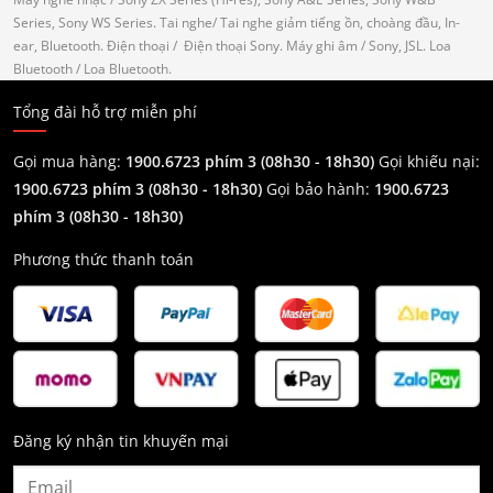
Series, Sony WS Series.
Tai nghe
/ Tai nghe giảm tiếng ồn, choàng đầu, In-
ear, Bluetooth.
Điện thoại
/ Điện thoại Sony.
Máy ghi âm
/ Sony, JSL.
Loa
Bluetooth
/ Loa Bluetooth.
Tổng đài hỗ trợ miễn phí
Gọi mua hàng:
1900.6723 phím 3 (08h30 - 18h30)
Gọi khiếu nại:
1900.6723 phím 3
(08h30 - 18h30)
Gọi bảo hành:
1900.6723
phím 3
(08h30 - 18h30)
Phương thức thanh toán
Đăng ký nhận tin khuyến mại