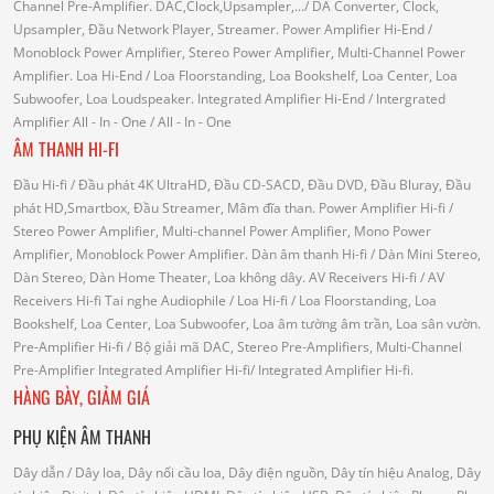
Channel Pre-Amplifier.
DAC,Clock,Upsampler,...
/ DA Converter, Clock,
Upsampler, Đầu Network Player, Streamer.
Power Amplifier Hi-End
/
Monoblock Power Amplifier, Stereo Power Amplifier, Multi-Channel Power
Amplifier.
Loa Hi-End
/ Loa Floorstanding, Loa Bookshelf, Loa Center, Loa
Subwoofer, Loa Loudspeaker.
Integrated Amplifier Hi-End
/ Intergrated
Amplifier
All - In - One
/ All - In - One
ÂM THANH HI-FI
Đầu Hi-fi
/ Đầu phát 4K UltraHD, Đầu CD-SACD, Đầu DVD, Đầu Bluray, Đầu
phát HD,Smartbox, Đầu Streamer, Mâm đĩa than.
Power Amplifier Hi-fi
/
Stereo Power Amplifier, Multi-channel Power Amplifier, Mono Power
Amplifier, Monoblock Power Amplifier.
Dàn âm thanh Hi-fi
/ Dàn Mini Stereo,
Dàn Stereo, Dàn Home Theater, Loa không dây.
AV Receivers Hi-fi
/ AV
Receivers Hi-fi
Tai nghe Audiophile
/
Loa Hi-fi
/ Loa Floorstanding, Loa
Bookshelf, Loa Center, Loa Subwoofer, Loa âm tường âm trần, Loa sân vườn.
Pre-Amplifier Hi-fi
/ Bộ giải mã DAC, Stereo Pre-Amplifiers, Multi-Channel
Pre-Amplifier
Integrated Amplifier Hi-fi
/ Integrated Amplifier Hi-fi.
HÀNG BÀY, GIẢM GIÁ
PHỤ KIỆN ÂM THANH
Dây dẫn
/ Dây loa, Dây nối cầu loa, Dây điện nguồn, Dây tín hiệu Analog, Dây