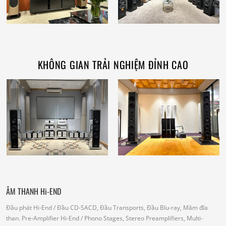
KHÔNG GIAN TRẢI NGHIỆM ĐỈNH CAO
ÂM THANH Hi-END
Đầu phát Hi-End
/ Đầu CD-SACD, Đầu Transports, Đầu Blu-ray, Mâm đĩa
than.
Pre-Amplifier Hi-End
/ Phono Stages, Stereo Preamplifiers, Multi-