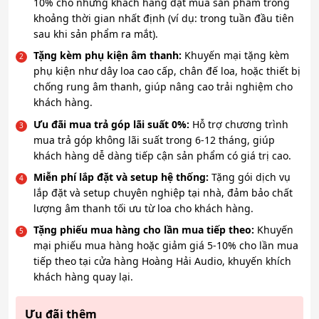
2.678.000₫
10% cho những khách hàng đặt mua sản phẩm trong
khoảng thời gian nhất định (ví dụ: trong tuần đầu tiên
đến
sau khi sản phẩm ra mắt).
5.818.000₫
Tặng kèm phụ kiện âm thanh:
Khuyến mại tặng kèm
phụ kiện như dây loa cao cấp, chân đế loa, hoặc thiết bị
chống rung âm thanh, giúp nâng cao trải nghiệm cho
khách hàng.
Ưu đãi mua trả góp lãi suất 0%:
Hỗ trợ chương trình
mua trả góp không lãi suất trong 6-12 tháng, giúp
khách hàng dễ dàng tiếp cận sản phẩm có giá trị cao.
Miễn phí lắp đặt và setup hệ thống:
Tặng gói dịch vụ
lắp đặt và setup chuyên nghiệp tại nhà, đảm bảo chất
lượng âm thanh tối ưu từ loa cho khách hàng.
Tặng phiếu mua hàng cho lần mua tiếp theo:
Khuyến
mại phiếu mua hàng hoặc giảm giá 5-10% cho lần mua
tiếp theo tại cửa hàng Hoàng Hải Audio, khuyến khích
khách hàng quay lại.
Ưu đãi thêm