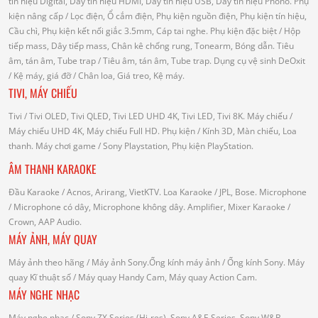
tín hiệu Digital, Dây tín hiệu HDMI, Dây tín hiệu USB, Dây tín hiệu Phono.
Phụ
kiện nâng cấp
/ Lọc điện, Ổ cắm điện, Phụ kiện nguồn điện, Phụ kiện tín hiệu,
Cầu chì, Phụ kiện kết nối giắc 3.5mm, Cáp tai nghe.
Phụ kiện đặc biệt
/ Hộp
tiếp mass, Dây tiếp mass, Chân kê chống rung, Tonearm, Bóng dẫn.
Tiêu
âm, tán âm, Tube trap
/ Tiêu âm, tán âm, Tube trap.
Dụng cụ vệ sinh DeOxit
/
Kệ máy, giá đỡ
/ Chân loa, Giá treo, Kệ máy.
TIVI, MÁY CHIẾU
Tivi
/ Tivi OLED, Tivi QLED, Tivi LED UHD 4K, Tivi LED, Tivi 8K.
Máy chiếu
/
Máy chiếu UHD 4K, Máy chiếu Full HD.
Phụ kiện
/ Kính 3D, Màn chiếu, Loa
thanh.
Máy chơi game
/ Sony Playstation, Phụ kiện PlayStation.
ÂM THANH KARAOKE
Đầu Karaoke
/ Acnos, Arirang, VietKTV.
Loa Karaoke
/ JPL, Bose.
Microphone
/ Microphone có dây, Microphone không dây.
Amplifier, Mixer Karaoke
/
Crown, AAP Audio.
MÁY ẢNH, MÁY QUAY
Máy ảnh theo hãng
/ Máy ảnh Sony.Ống kính máy ảnh / Ống kính Sony.
Máy
quay Kĩ thuật số
/ Máy quay Handy Cam, Máy quay Action Cam.
MÁY NGHE NHẠC
Máy nghe nhạc
/ Sony ZX Series (Hi-res), Sony A&E Series, Sony W&B