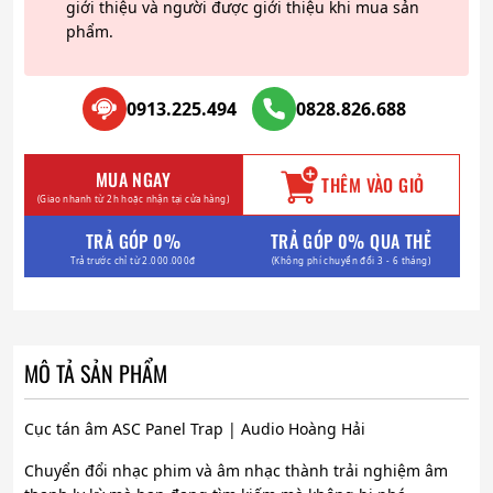
giới thiệu và người được giới thiệu khi mua sản
phẩm.
0913.225.494
0828.826.688
MUA NGAY
THÊM VÀO GIỎ
(Giao nhanh từ 2h hoặc nhận tại cửa hàng)
TRẢ GÓP 0%
TRẢ GÓP 0% QUA THẺ
Trả trước chỉ từ 2.000.000đ
(Không phí chuyển đổi 3 - 6 tháng)
MÔ TẢ SẢN PHẨM
Cục tán âm ASC Panel Trap | Audio Hoàng Hải
Chuyển đổi nhạc phim và âm nhạc thành trải nghiệm âm