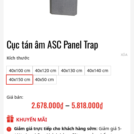
Cục tán âm ASC Panel Trap
XÓA
Kích thước
40x100 cm
40x120 cm
40x130 cm
40x140 cm
40x150 cm
40x50 cm
Giá bán:
–
2.678.000
₫
5.818.000
₫
Khoảng
giá:
KHUYẾN MÃI
từ
Giảm giá trực tiếp cho khách hàng sớm:
Giảm giá 5-