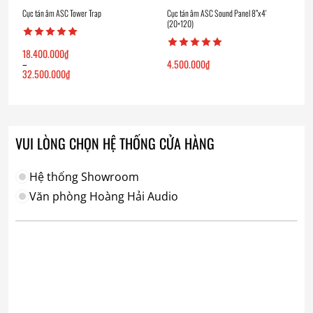
Cục tán âm ASC Tower Trap
Cục tán âm ASC Sound Panel 8”x4′
(20×120)
18.400.000
₫
4.500.000
₫
–
32.500.000
₫
Khoảng
giá:
từ
18.400.000₫
đến
32.500.000₫
VUI LÒNG CHỌN HỆ THỐNG CỬA HÀNG
Hệ thống Showroom
Văn phòng Hoàng Hải Audio