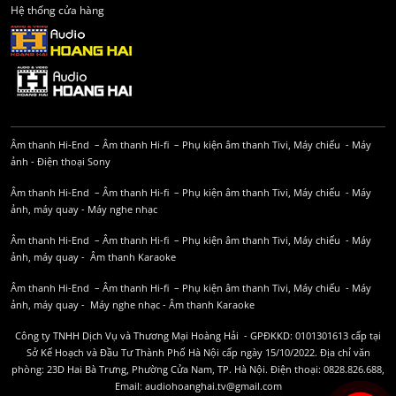
Hệ thống cửa hàng
Âm thanh Hi-End
–
Âm thanh Hi-fi
–
Phụ kiện âm thanh
Tivi, Máy chiếu
-
Máy
ảnh
-
Điện thoại Sony
Âm thanh Hi-End
–
Âm thanh Hi-fi
–
Phụ kiện âm thanh
Tivi, Máy chiếu
-
Máy
ảnh, máy quay
-
Máy nghe nhạc
Âm thanh Hi-End
–
Âm thanh Hi-fi
–
Phụ kiện âm thanh
Tivi, Máy chiếu
-
Máy
ảnh, máy quay
-
Âm thanh Karaoke
Âm thanh Hi-End
–
Âm thanh Hi-fi
–
Phụ kiện âm thanh
Tivi, Máy chiếu
-
Máy
ảnh, máy quay
-
Máy nghe nhạc
-
Âm thanh Karaoke
Công ty TNHH Dịch Vụ và Thương Mại Hoàng Hải - GPĐKKD: 0101301613 cấp tại
Sở Kế Hoạch và Đầu Tư Thành Phố Hà Nội cấp ngày 15/10/2022. Địa chỉ văn
phòng: 23D Hai Bà Trưng, Phường Cửa Nam, TP. Hà Nội. Điện thoại: 0828.826.688,
Email: audiohoanghai.tv@gmail.com