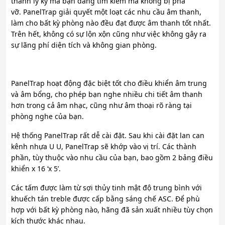
thanh ly kỳ mà bạn đang tìm kiếm mà không bị phá
vỡ. PanelTrap giải quyết một loạt các nhu cầu âm thanh,
làm cho bất kỳ phòng nào đều đạt được âm thanh tốt nhất.
Trên hết, không có sự lộn xộn cũng như việc không gây ra
sự lãng phí diện tích và không gian phòng.
PanelTrap hoạt động đặc biệt tốt cho điều khiển âm trung
và âm bổng, cho phép bạn nghe nhiều chi tiết âm thanh
hơn trong cả âm nhạc, cũng như âm thoại rõ ràng tại
phòng nghe của bạn.
Hệ thống PanelTrap rất dễ cài đặt. Sau khi cài đặt lan can
kênh nhựa U U, PanelTrap sẽ khớp vào vị trí. Các thành
phần, tùy thuộc vào nhu cầu của bạn, bao gồm 2 bảng điều
khiển x 16 ‘x 5’.
Các tấm được làm từ sợi thủy tinh mật độ trung bình với
khuếch tán treble được cấp bằng sáng chế ASC. Để phù
hợp với bất kỳ phòng nào, hãng đã sản xuất nhiều tùy chọn
kích thước khác nhau.