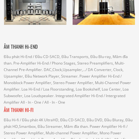
ÂM THANH Hi-END
Đầu phát Hi-End
/ Đầu CD-SACD, Đầu Transports, Đầu Blu-ray, Mâm đĩa
than.
Pre-Amplifier Hi-End
/ Phono Stages, Stereo Preamplifiers, Multi-
Channel Pre-Amplifier.
DAC,Clock,Upsampler,...
/ DA Converter, Clock,
Upsampler, Đầu Network Player, Streamer.
Power Amplifier Hi-End
/
Monoblock Power Amplifier, Stereo Power Amplifier, Multi-Channel Power
Amplifier.
Loa Hi-End
/ Loa Floorstanding, Loa Bookshelf, Loa Center, Loa
Subwoofer, Loa Loudspeaker.
Integrated Amplifier Hi-End
/ Intergrated
Amplifier
All - In - One
/ All - In - One
ÂM THANH HI-FI
Đầu Hi-fi
/ Đầu phát 4K UltraHD, Đầu CD-SACD, Đầu DVD, Đầu Bluray, Đầu
phát HD,Smartbox, Đầu Streamer, Mâm đĩa than.
Power Amplifier Hi-fi
/
Stereo Power Amplifier, Multi-channel Power Amplifier, Mono Power