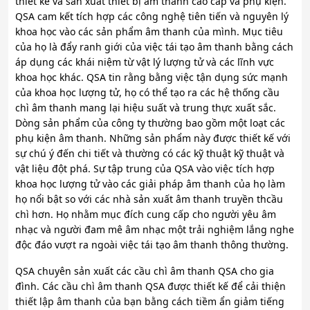
thiết kế và sản xuất thiết bị âm thanh cao cấp và phụ kiện.
QSA cam kết tích hợp các công nghệ tiên tiến và nguyên lý
khoa học vào các sản phẩm âm thanh của mình. Mục tiêu
của họ là đẩy ranh giới của việc tái tạo âm thanh bằng cách
áp dụng các khái niệm từ vật lý lượng tử và các lĩnh vực
khoa học khác. QSA tin rằng bằng việc tận dụng sức mạnh
của khoa học lượng tử, họ có thể tạo ra các hệ thống cầu
chì âm thanh mang lại hiệu suất và trung thực xuất sắc.
Dòng sản phẩm của công ty thường bao gồm một loạt các
phụ kiện âm thanh. Những sản phẩm này được thiết kế với
sự chú ý đến chi tiết và thường có các kỹ thuật kỹ thuật và
vật liệu đột phá. Sự tập trung của QSA vào việc tích hợp
khoa học lượng tử vào các giải pháp âm thanh của họ làm
họ nổi bật so với các nhà sản xuất âm thanh truyền thcầu
chì hơn. Họ nhằm mục đích cung cấp cho người yêu âm
nhạc và người đam mê âm nhạc một trải nghiệm lắng nghe
độc đáo vượt ra ngoài việc tái tạo âm thanh thông thường.
QSA chuyên sản xuất các cầu chì âm thanh QSA cho gia
đình. Các cầu chì âm thanh QSA được thiết kế để cải thiện
thiết lập âm thanh của bạn bằng cách tiềm ẩn giảm tiếng