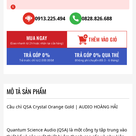
0913.225.494
0828.826.688
MUA NGAY
THÊM VÀO GIỎ
(Giao nhanh từ 2h hoặc nhận tại cửa hàng)
TRẢ GÓP 0%
TRẢ GÓP 0% QUA THẺ
Trả trước chỉ từ 2.000.000đ
(Không phí chuyển đổi 3 - 6 tháng)
MÔ TẢ SẢN PHẨM
Cầu chì QSA Crystal Orange Gold | AUDIO HOÀNG HẢI
Quantum Science Audio (QSA) là một công ty tập trung vào