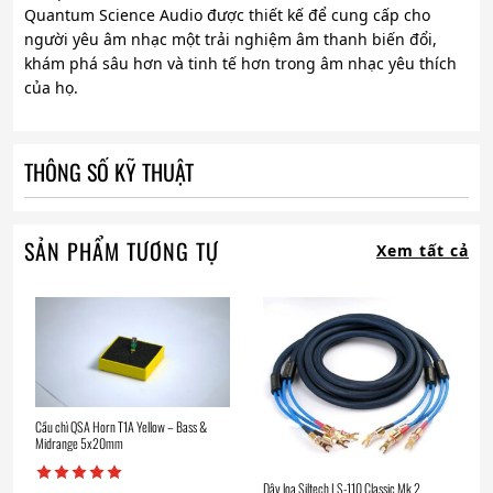
Quantum Science Audio được thiết kế để cung cấp cho
người yêu âm nhạc một trải nghiệm âm thanh biến đổi,
khám phá sâu hơn và tinh tế hơn trong âm nhạc yêu thích
của họ.
THÔNG SỐ KỸ THUẬT
SẢN PHẨM TƯƠNG TỰ
Xem tất cả
Cầu chì QSA Horn T1A Yellow – Bass &
Midrange 5x20mm
Dây loa Siltech LS-110 Classic Mk 2