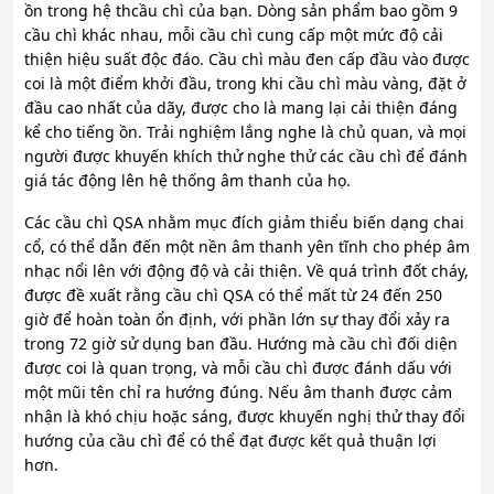
ồn trong hệ thcầu chì của bạn. Dòng sản phẩm bao gồm 9
cầu chì khác nhau, mỗi cầu chì cung cấp một mức độ cải
thiện hiệu suất độc đáo. Cầu chì màu đen cấp đầu vào được
coi là một điểm khởi đầu, trong khi cầu chì màu vàng, đặt ở
đầu cao nhất của dãy, được cho là mang lại cải thiện đáng
kể cho tiếng ồn. Trải nghiệm lắng nghe là chủ quan, và mọi
người được khuyến khích thử nghe thử các cầu chì để đánh
giá tác động lên hệ thống âm thanh của họ.
Các cầu chì QSA nhằm mục đích giảm thiểu biến dạng chai
cổ, có thể dẫn đến một nền âm thanh yên tĩnh cho phép âm
nhạc nổi lên với động độ và cải thiện. Về quá trình đốt cháy,
được đề xuất rằng cầu chì QSA có thể mất từ 24 đến 250
giờ để hoàn toàn ổn định, với phần lớn sự thay đổi xảy ra
trong 72 giờ sử dụng ban đầu. Hướng mà cầu chì đối diện
được coi là quan trọng, và mỗi cầu chì được đánh dấu với
một mũi tên chỉ ra hướng đúng. Nếu âm thanh được cảm
nhận là khó chịu hoặc sáng, được khuyến nghị thử thay đổi
hướng của cầu chì để có thể đạt được kết quả thuận lợi
hơn.