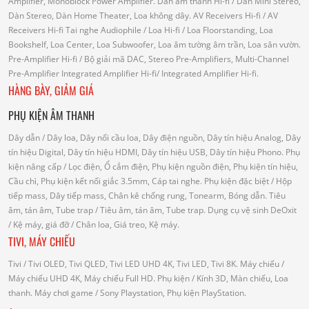
Amplifier, Monoblock Power Amplifier.
Dàn âm thanh Hi-fi
/ Dàn Mini Stereo,
Dàn Stereo, Dàn Home Theater, Loa không dây.
AV Receivers Hi-fi
/ AV
Receivers Hi-fi
Tai nghe Audiophile
/
Loa Hi-fi
/ Loa Floorstanding, Loa
Bookshelf, Loa Center, Loa Subwoofer, Loa âm tường âm trần, Loa sân vườn.
Pre-Amplifier Hi-fi
/ Bộ giải mã DAC, Stereo Pre-Amplifiers, Multi-Channel
Pre-Amplifier
Integrated Amplifier Hi-fi
/ Integrated Amplifier Hi-fi.
HÀNG BÀY, GIẢM GIÁ
PHỤ KIỆN ÂM THANH
Dây dẫn
/ Dây loa, Dây nối cầu loa, Dây điện nguồn, Dây tín hiệu Analog, Dây
tín hiệu Digital, Dây tín hiệu HDMI, Dây tín hiệu USB, Dây tín hiệu Phono.
Phụ
kiện nâng cấp
/ Lọc điện, Ổ cắm điện, Phụ kiện nguồn điện, Phụ kiện tín hiệu,
Cầu chì, Phụ kiện kết nối giắc 3.5mm, Cáp tai nghe.
Phụ kiện đặc biệt
/ Hộp
tiếp mass, Dây tiếp mass, Chân kê chống rung, Tonearm, Bóng dẫn.
Tiêu
âm, tán âm, Tube trap
/ Tiêu âm, tán âm, Tube trap.
Dụng cụ vệ sinh DeOxit
/
Kệ máy, giá đỡ
/ Chân loa, Giá treo, Kệ máy.
TIVI, MÁY CHIẾU
Tivi
/ Tivi OLED, Tivi QLED, Tivi LED UHD 4K, Tivi LED, Tivi 8K.
Máy chiếu
/
Máy chiếu UHD 4K, Máy chiếu Full HD.
Phụ kiện
/ Kính 3D, Màn chiếu, Loa
thanh.
Máy chơi game
/ Sony Playstation, Phụ kiện PlayStation.