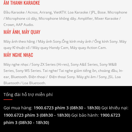
ÂM THANH KARAOKE
Đầu Karaoke
/ Acnos, Arirang, VietKTV.
Loa Karaoke
/ JPL, Bose.
Microphone
/ Microphone có dây, Microphone không dây.
Amplifier, Mixer Karaoke
/
Crown, AAP Audio.
MÁY ẢNH, MÁY QUAY
Máy ảnh theo hãng
/ Máy ảnh Sony.Ống kính máy ảnh / Ống kính Sony.
Máy
quay Kĩ thuật số
/ Máy quay Handy Cam, Máy quay Action Cam.
MÁY NGHE NHẠC
Máy nghe nhạc
/ Sony ZX Series (Hi-res), Sony A&E Series, Sony W&B
Series, Sony WS Series.
Tai nghe
/ Tai nghe giảm tiếng ồn, choàng đầu, In-
ear, Bluetooth.
Điện thoại
/ Điện thoại Sony.
Máy ghi âm
/ Sony, JSL.
Loa
Bluetooth
/ Loa Bluetooth.
Tổng đài hỗ trợ miễn phí
Gọi mua hàng:
1900.6723 phím 3 (08h30 - 18h30)
Gọi khiếu nại:
1900.6723 phím 3
(08h30 - 18h30)
Gọi bảo hành:
1900.6723
phím 3
(08h30 - 18h30)