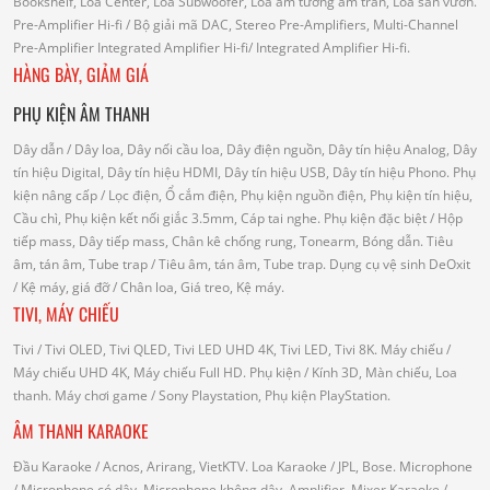
Bookshelf, Loa Center, Loa Subwoofer, Loa âm tường âm trần, Loa sân vườn.
Pre-Amplifier Hi-fi
/ Bộ giải mã DAC, Stereo Pre-Amplifiers, Multi-Channel
Pre-Amplifier
Integrated Amplifier Hi-fi
/ Integrated Amplifier Hi-fi.
HÀNG BÀY, GIẢM GIÁ
PHỤ KIỆN ÂM THANH
Dây dẫn
/ Dây loa, Dây nối cầu loa, Dây điện nguồn, Dây tín hiệu Analog, Dây
tín hiệu Digital, Dây tín hiệu HDMI, Dây tín hiệu USB, Dây tín hiệu Phono.
Phụ
kiện nâng cấp
/ Lọc điện, Ổ cắm điện, Phụ kiện nguồn điện, Phụ kiện tín hiệu,
Cầu chì, Phụ kiện kết nối giắc 3.5mm, Cáp tai nghe.
Phụ kiện đặc biệt
/ Hộp
tiếp mass, Dây tiếp mass, Chân kê chống rung, Tonearm, Bóng dẫn.
Tiêu
âm, tán âm, Tube trap
/ Tiêu âm, tán âm, Tube trap.
Dụng cụ vệ sinh DeOxit
/
Kệ máy, giá đỡ
/ Chân loa, Giá treo, Kệ máy.
TIVI, MÁY CHIẾU
Tivi
/ Tivi OLED, Tivi QLED, Tivi LED UHD 4K, Tivi LED, Tivi 8K.
Máy chiếu
/
Máy chiếu UHD 4K, Máy chiếu Full HD.
Phụ kiện
/ Kính 3D, Màn chiếu, Loa
thanh.
Máy chơi game
/ Sony Playstation, Phụ kiện PlayStation.
ÂM THANH KARAOKE
Đầu Karaoke
/ Acnos, Arirang, VietKTV.
Loa Karaoke
/ JPL, Bose.
Microphone
/ Microphone có dây, Microphone không dây.
Amplifier, Mixer Karaoke
/