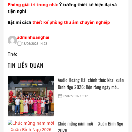
Phòng giải trí trong nhà
: Ý tưởng thiết kế hiện đại và
tiện nghi
Bật mí cách
thiết kế phòng thu âm chuyên nghiệp
adminhoanghai
18/06/2025 14:23
Thẻ:
TIN LIÊN QUAN
Audio Hoàng Hải chính thức khai xuân
Bính Ngọ 2026: Rộn ràng ngày mở
cửa, trọn vẹn lời chúc đầu năm
22/02/2026 13:32
Chúc mừng năm mới – Xuân Bính Ngọ
2026