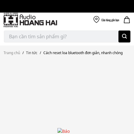
Giao nhanh miễn
Skip
phí
to
300k
content
Cửa hàng
gần bạn
Tìm
kiếm:
Trang chủ
/
Tin tức
/
Cách reset loa bluetooth đơn giản, nhanh chóng