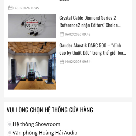
17/02/2026 10:45
Crystal Cable Diamond Series 2
Reference2 nhận Editors’ Choice
Award: Dedicated Audio 2026 từ The
16/02/2026 09:48
Absolute Sound
Gauder Akustik DARC 500 – “đỉnh
cao kỹ thuật Đức” trong thế giới loa
hi-end tham chiếu
14/02/2026 09:34
VUI LÒNG CHỌN HỆ THỐNG CỬA HÀNG
Hệ thống Showroom
Văn phòng Hoàng Hải Audio