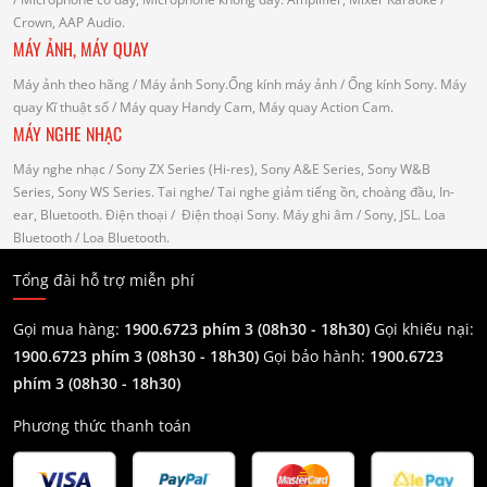
Crown, AAP Audio.
MÁY ẢNH, MÁY QUAY
Máy ảnh theo hãng
/ Máy ảnh Sony.Ống kính máy ảnh / Ống kính Sony.
Máy
quay Kĩ thuật số
/ Máy quay Handy Cam, Máy quay Action Cam.
MÁY NGHE NHẠC
Máy nghe nhạc
/ Sony ZX Series (Hi-res), Sony A&E Series, Sony W&B
Series, Sony WS Series.
Tai nghe
/ Tai nghe giảm tiếng ồn, choàng đầu, In-
ear, Bluetooth.
Điện thoại
/ Điện thoại Sony.
Máy ghi âm
/ Sony, JSL.
Loa
Bluetooth
/ Loa Bluetooth.
Tổng đài hỗ trợ miễn phí
Gọi mua hàng:
1900.6723 phím 3 (08h30 - 18h30)
Gọi khiếu nại:
1900.6723 phím 3
(08h30 - 18h30)
Gọi bảo hành:
1900.6723
phím 3
(08h30 - 18h30)
Phương thức thanh toán