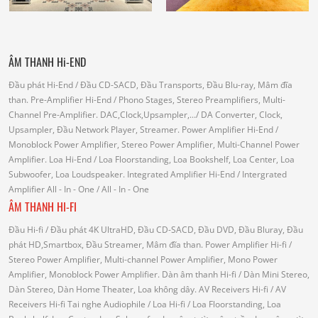
ÂM THANH Hi-END
Đầu phát Hi-End
/ Đầu CD-SACD, Đầu Transports, Đầu Blu-ray, Mâm đĩa
than.
Pre-Amplifier Hi-End
/ Phono Stages, Stereo Preamplifiers, Multi-
Channel Pre-Amplifier.
DAC,Clock,Upsampler,...
/ DA Converter, Clock,
Upsampler, Đầu Network Player, Streamer.
Power Amplifier Hi-End
/
Monoblock Power Amplifier, Stereo Power Amplifier, Multi-Channel Power
Amplifier.
Loa Hi-End
/ Loa Floorstanding, Loa Bookshelf, Loa Center, Loa
Subwoofer, Loa Loudspeaker.
Integrated Amplifier Hi-End
/ Intergrated
Amplifier
All - In - One
/ All - In - One
ÂM THANH HI-FI
Đầu Hi-fi
/ Đầu phát 4K UltraHD, Đầu CD-SACD, Đầu DVD, Đầu Bluray, Đầu
phát HD,Smartbox, Đầu Streamer, Mâm đĩa than.
Power Amplifier Hi-fi
/
Stereo Power Amplifier, Multi-channel Power Amplifier, Mono Power
Amplifier, Monoblock Power Amplifier.
Dàn âm thanh Hi-fi
/ Dàn Mini Stereo,
Dàn Stereo, Dàn Home Theater, Loa không dây.
AV Receivers Hi-fi
/ AV
Receivers Hi-fi
Tai nghe Audiophile
/
Loa Hi-fi
/ Loa Floorstanding, Loa