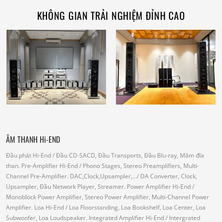
KHÔNG GIAN TRẢI NGHIỆM ĐỈNH CAO
ÂM THANH Hi-END
Đầu phát Hi-End
/ Đầu CD-SACD, Đầu Transports, Đầu Blu-ray, Mâm đĩa
than.
Pre-Amplifier Hi-End
/ Phono Stages, Stereo Preamplifiers, Multi-
Channel Pre-Amplifier.
DAC,Clock,Upsampler,...
/ DA Converter, Clock,
Upsampler, Đầu Network Player, Streamer.
Power Amplifier Hi-End
/
Monoblock Power Amplifier, Stereo Power Amplifier, Multi-Channel Power
Amplifier.
Loa Hi-End
/ Loa Floorstanding, Loa Bookshelf, Loa Center, Loa
Subwoofer, Loa Loudspeaker.
Integrated Amplifier Hi-End
/ Intergrated