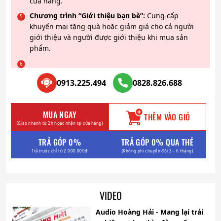
cửa hàng.
Chương trình “Giới thiệu bạn bè”:
Cung cấp
khuyến mại tặng quà hoặc giảm giá cho cả người
giới thiệu và người được giới thiệu khi mua sản
phẩm.
0913.225.494
0828.826.688
MUA NGAY
THÊM VÀO GIỎ
(Giao nhanh từ 2h hoặc nhận tại cửa hàng)
TRẢ GÓP 0%
TRẢ GÓP 0% QUA THẺ
Trả trước chỉ từ 2.000.000đ
(Không phí chuyển đổi 3 - 6 tháng)
VIDEO
Audio Hoàng Hải - Mang lại trải