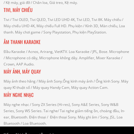
/
Kệ máy, giá đỡ
/ Chân loa, Giá treo, Kệ máy.
TIVI, MÁY CHIẾU
Tivi
/ Tivi OLED, Tivi QLED, Tivi LED UHD 4K, Tivi LED, Tivi 8K.
Máy chiếu
/
Máy chiếu UHD 4K, Máy chiếu Full HD.
Phụ kiện
/ Kính 3D, Màn chiếu, Loa
thanh.
Máy chơi game
/ Sony Playstation, Phụ kiện PlayStation.
ÂM THANH KARAOKE
Đầu Karaoke
/ Acnos, Arirang, VietKTV.
Loa Karaoke
/ JPL, Bose.
Microphone
/ Microphone có dây, Microphone không dây.
Amplifier, Mixer Karaoke
/
Crown, AAP Audio.
MÁY ẢNH, MÁY QUAY
Máy ảnh theo hãng
/ Máy ảnh Sony.Ống kính máy ảnh / Ống kính Sony.
Máy
quay Kĩ thuật số
/ Máy quay Handy Cam, Máy quay Action Cam.
MÁY NGHE NHẠC
Máy nghe nhạc
/ Sony ZX Series (Hi-res), Sony A&E Series, Sony W&B
Series, Sony WS Series.
Tai nghe
/ Tai nghe giảm tiếng ồn, choàng đầu, In-
ear, Bluetooth.
Điện thoại
/ Điện thoại Sony.
Máy ghi âm
/ Sony, JSL.
Loa
Bluetooth
/ Loa Bluetooth.