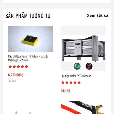
SẢN PHẨM TƯƠNG TỰ
Xem tất cả
Cầu chì QSA Horn T1A Yellow – Bass &
Midrange 5x20mm
6.210.000
₫
Lọc điện IsoTek EVO3 Genesis
Trả góp
Liên hệ