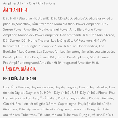
Amplifier
All - In - One
/ All - In - One
ÂM THANH HI-FI
Đầu Hi-fi
/ Đầu phát 4K UltraHD, Đầu CD-SACD, Đầu DVD, Đầu Bluray, Đầu
phát HD,Smartbox, Đầu Streamer, Mâm đĩa than.
Power Amplifier Hi-fi
/
Stereo Power Amplifier, Multi-channel Power Amplifier, Mono Power
Amplifier, Monoblock Power Amplifier.
Dàn âm thanh Hi-fi
/ Dàn Mini Stereo,
Dàn Stereo, Dàn Home Theater, Loa không dây.
AV Receivers Hi-fi
/ AV
Receivers Hi-fi
Tai nghe Audiophile
/
Loa Hi-fi
/ Loa Floorstanding, Loa
Bookshelf, Loa Center, Loa Subwoofer, Loa âm tường âm trần, Loa sân vườn.
Pre-Amplifier Hi-fi
/ Bộ giải mã DAC, Stereo Pre-Amplifiers, Multi-Channel
Pre-Amplifier
Integrated Amplifier Hi-fi
/ Integrated Amplifier Hi-fi.
HÀNG BÀY, GIẢM GIÁ
PHỤ KIỆN ÂM THANH
Dây dẫn
/ Dây loa, Dây nối cầu loa, Dây điện nguồn, Dây tín hiệu Analog, Dây
tín hiệu Digital, Dây tín hiệu HDMI, Dây tín hiệu USB, Dây tín hiệu Phono.
Phụ
kiện nâng cấp
/ Lọc điện, Ổ cắm điện, Phụ kiện nguồn điện, Phụ kiện tín hiệu,
Cầu chì, Phụ kiện kết nối giắc 3.5mm, Cáp tai nghe.
Phụ kiện đặc biệt
/ Hộp
tiếp mass, Dây tiếp mass, Chân kê chống rung, Tonearm, Bóng dẫn.
Tiêu
âm, tán âm, Tube trap
/ Tiêu âm, tán âm, Tube trap.
Dụng cụ vệ sinh DeOxit