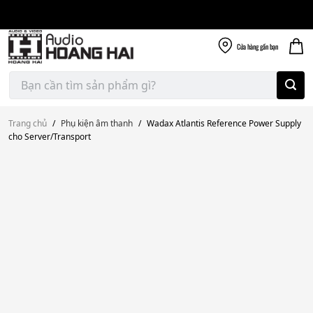
Giao nhanh miễn
Skip
phí
to
300k
content
Cửa hàng
gần bạn
Tìm
kiếm:
Trang chủ
/
Phụ kiện âm thanh
/
Wadax Atlantis Reference Power Supply
cho Server/Transport