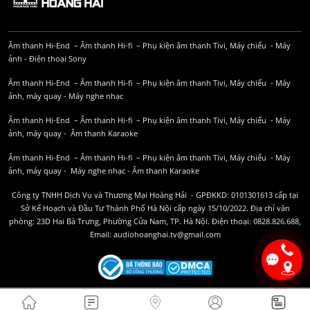
Âm thanh Hi-End
–
Âm thanh Hi-fi
–
Phụ kiện âm thanh
Tivi, Máy chiếu
-
Máy
ảnh
-
Điện thoại Sony
Âm thanh Hi-End
–
Âm thanh Hi-fi
–
Phụ kiện âm thanh
Tivi, Máy chiếu
-
Máy
ảnh, máy quay
-
Máy nghe nhạc
Âm thanh Hi-End
–
Âm thanh Hi-fi
–
Phụ kiện âm thanh
Tivi, Máy chiếu
-
Máy
ảnh, máy quay
-
Âm thanh Karaoke
Âm thanh Hi-End
–
Âm thanh Hi-fi
–
Phụ kiện âm thanh
Tivi, Máy chiếu
-
Máy
ảnh, máy quay
-
Máy nghe nhạc
-
Âm thanh Karaoke
Công ty TNHH Dịch Vụ và Thương Mại Hoàng Hải - GPĐKKD: 0101301613 cấp tại
Sở Kế Hoạch và Đầu Tư Thành Phố Hà Nội cấp ngày 15/10/2022. Địa chỉ văn
phòng: 23D Hai Bà Trưng, Phường Cửa Nam, TP. Hà Nội. Điện thoại: 0828.826.688,
Email: audiohoanghai.tv@gmail.com