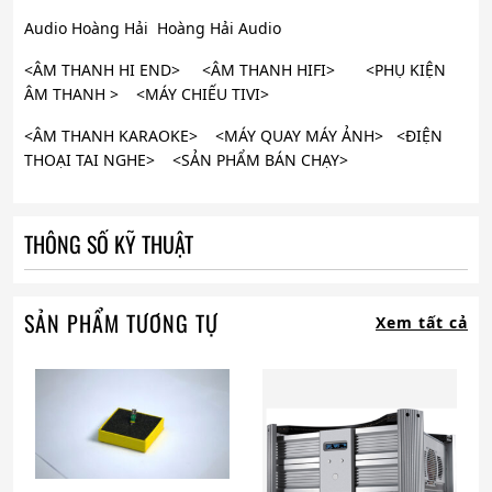
Audio Hoàng Hải Hoàng Hải Audio
<ÂM THANH HI END> <ÂM THANH HIFI> <PHỤ KIỆN
ÂM THANH > <MÁY CHIẾU TIVI>
<ÂM THANH KARAOKE> <MÁY QUAY MÁY ẢNH> <ĐIỆN
THOẠI TAI NGHE> <SẢN PHẨM BÁN CHẠY>
THÔNG SỐ KỸ THUẬT
SẢN PHẨM TƯƠNG TỰ
Xem tất cả