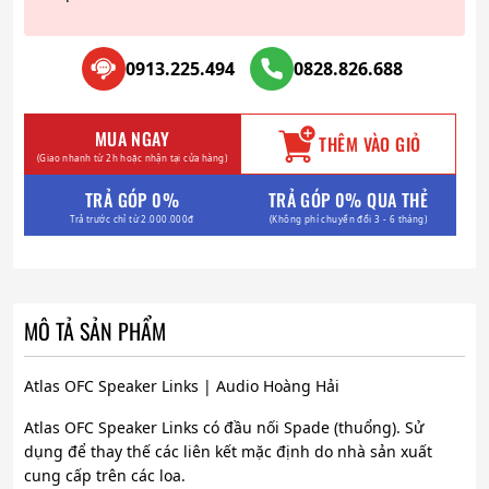
0913.225.494
0828.826.688
MUA NGAY
THÊM VÀO GIỎ
(Giao nhanh từ 2h hoặc nhận tại cửa hàng)
TRẢ GÓP 0%
TRẢ GÓP 0% QUA THẺ
Trả trước chỉ từ 2.000.000đ
(Không phí chuyển đổi 3 - 6 tháng)
MÔ TẢ SẢN PHẨM
Atlas OFC Speaker Links | Audio Hoàng Hải
Atlas OFC Speaker Links có đầu nối Spade (thuổng). Sử
dụng để thay thế các liên kết mặc định do nhà sản xuất
cung cấp trên các loa.