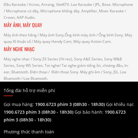
Đầu Karaoke
/ Acnos, Arirang, VietKTV.
Loa Karaoke
/ JPL, Bose.
Microphone
/ Microphone có dây, Microphone không dây.
Amplifier, Mixer Karaoke
/
Crown, AAP Audio.
MÁY ẢNH, MÁY QUAY
Máy ảnh theo hãng
/ Máy ảnh Sony.Ống kính máy ảnh / Ống kính Sony.
Máy
quay Kĩ thuật số
/ Máy quay Handy Cam, Máy quay Action Cam.
MÁY NGHE NHẠC
Máy nghe nhạc
/ Sony ZX Series (Hi-res), Sony A&E Series, Sony W&B
Series, Sony WS Series.
Tai nghe
/ Tai nghe giảm tiếng ồn, choàng đầu, In-
ear, Bluetooth.
Điện thoại
/ Điện thoại Sony.
Máy ghi âm
/ Sony, JSL.
Loa
Bluetooth
/ Loa Bluetooth.
Tổng đài hỗ trợ miễn phí
Gọi mua hàng:
1900.6723 phím 3 (08h30 - 18h30)
Gọi khiếu nại:
1900.6723 phím 3
(08h30 - 18h30)
Gọi bảo hành:
1900.6723
phím 3
(08h30 - 18h30)
Phương thức thanh toán