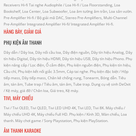
Receivers Hi-fi
Tai nghe Audiophile
/
Loa Hi-fi
/ Loa Floorstanding, Loa
Bookshelf, Loa Center, Loa Subwoofer, Loa âm tường âm trần, Loa sân vườn.
Pre-Amplifier Hi-fi
/ Bộ giải mã DAC, Stereo Pre-Amplifiers, Multi-Channel
Pre-Amplifier
Integrated Amplifier Hi-fi
/ Integrated Amplifier Hi-fi.
HÀNG BÀY, GIẢM GIÁ
PHỤ KIỆN ÂM THANH
Dây dẫn
/ Dây loa, Dây nối cầu loa, Dây điện nguồn, Dây tín hiệu Analog, Dây
tín hiệu Digital, Dây tín hiệu HDMI, Dây tín hiệu USB, Dây tín hiệu Phono.
Phụ
kiện nâng cấp
/ Lọc điện, Ổ cắm điện, Phụ kiện nguồn điện, Phụ kiện tín hiệu,
Cầu chì, Phụ kiện kết nối giắc 3.5mm, Cáp tai nghe.
Phụ kiện đặc biệt
/ Hộp
tiếp mass, Dây tiếp mass, Chân kê chống rung, Tonearm, Bóng dẫn.
Tiêu
âm, tán âm, Tube trap
/ Tiêu âm, tán âm, Tube trap.
Dụng cụ vệ sinh DeOxit
/
Kệ máy, giá đỡ
/ Chân loa, Giá treo, Kệ máy.
TIVI, MÁY CHIẾU
Tivi
/ Tivi OLED, Tivi QLED, Tivi LED UHD 4K, Tivi LED, Tivi 8K.
Máy chiếu
/
Máy chiếu UHD 4K, Máy chiếu Full HD.
Phụ kiện
/ Kính 3D, Màn chiếu, Loa
thanh.
Máy chơi game
/ Sony Playstation, Phụ kiện PlayStation.
ÂM THANH KARAOKE