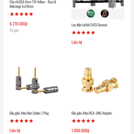
Cầu chì QSA Horn T1A Yellow – Bass &
Midrange 5x20mm
6.210.000
₫
Lọc điện IsoTek EVO3 Genesis
Trả góp
Liên hệ
Đầu giắc Atlas Non Solder Z Plug
Đầu giắc Atlas RCA–BNC Adapter
Liên hệ
1.090.000
₫