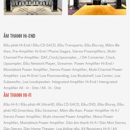
ÂM THANH Hi-END
Đầu phát Hi-End
/ Đầu CD-SACD, Đầu Transports, Đầu Blu-ray, Mâm đĩa
than.
Pre-Amplifier Hi-End
/ Phono Stages, Stereo Preamplifiers, Multi-
Channel Pre-Amplifier.
DAC,Clock,Upsampler,...
/ DA Converter, Clock,
Upsampler, Đầu Network Player, Streamer.
Power Amplifier Hi-End
/
Monoblock Power Amplifier, Stereo Power Amplifier, Multi-Channel Power
Amplifier.
Loa Hi-End
/ Loa Floorstanding, Loa Bookshelf, Loa Center, Loa
Subwoofer, Loa Loudspeaker.
Integrated Amplifier Hi-End
/ Intergrated
Amplifier
All - In - One
/ All - In - One
ÂM THANH HI-FI
Đầu Hi-fi
/ Đầu phát 4K UltraHD, Đầu CD-SACD, Đầu DVD, Đầu Bluray, Đầu
phát HD,Smartbox, Đầu Streamer, Mâm đĩa than.
Power Amplifier Hi-fi
/
Stereo Power Amplifier, Multi-channel Power Amplifier, Mono Power
Amplifier, Monoblock Power Amplifier.
Dàn âm thanh Hi-fi
/ Dàn Mini Stereo,
Dàn Stereo, Dàn Home Theater, Loa không dây.
AV Receivers Hi-fi
/ AV