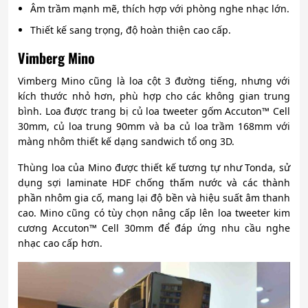
Âm trầm mạnh mẽ, thích hợp với phòng nghe nhạc lớn.
Thiết kế sang trọng, độ hoàn thiện cao cấp.
Vimberg Mino
Vimberg Mino cũng là loa cột 3 đường tiếng, nhưng với
kích thước nhỏ hơn, phù hợp cho các không gian trung
bình. Loa được trang bị củ loa tweeter gốm Accuton™ Cell
30mm, củ loa trung 90mm và ba củ loa trầm 168mm với
màng nhôm thiết kế dạng sandwich tổ ong 3D.
Thùng loa của Mino được thiết kế tương tự như Tonda, sử
dụng sợi laminate HDF chống thấm nước và các thành
phần nhôm gia cố, mang lại độ bền và hiệu suất âm thanh
cao. Mino cũng có tùy chọn nâng cấp lên loa tweeter kim
cương Accuton™ Cell 30mm để đáp ứng nhu cầu nghe
nhạc cao cấp hơn.