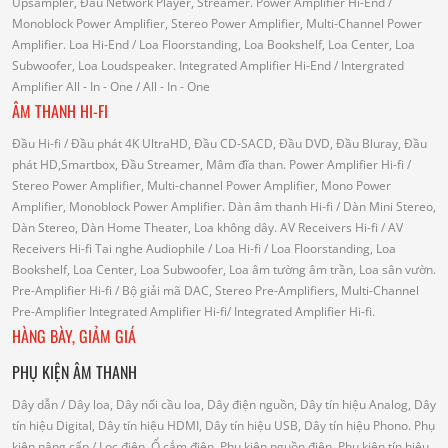
Upsampler, Đầu Network Player, Streamer.
Power Amplifier Hi-End
/
Monoblock Power Amplifier, Stereo Power Amplifier, Multi-Channel Power
Amplifier.
Loa Hi-End
/ Loa Floorstanding, Loa Bookshelf, Loa Center, Loa
Subwoofer, Loa Loudspeaker.
Integrated Amplifier Hi-End
/ Intergrated
Amplifier
All - In - One
/ All - In - One
ÂM THANH HI-FI
Đầu Hi-fi
/ Đầu phát 4K UltraHD, Đầu CD-SACD, Đầu DVD, Đầu Bluray, Đầu
phát HD,Smartbox, Đầu Streamer, Mâm đĩa than.
Power Amplifier Hi-fi
/
Stereo Power Amplifier, Multi-channel Power Amplifier, Mono Power
Amplifier, Monoblock Power Amplifier.
Dàn âm thanh Hi-fi
/ Dàn Mini Stereo,
Dàn Stereo, Dàn Home Theater, Loa không dây.
AV Receivers Hi-fi
/ AV
Receivers Hi-fi
Tai nghe Audiophile
/
Loa Hi-fi
/ Loa Floorstanding, Loa
Bookshelf, Loa Center, Loa Subwoofer, Loa âm tường âm trần, Loa sân vườn.
Pre-Amplifier Hi-fi
/ Bộ giải mã DAC, Stereo Pre-Amplifiers, Multi-Channel
Pre-Amplifier
Integrated Amplifier Hi-fi
/ Integrated Amplifier Hi-fi.
HÀNG BÀY, GIẢM GIÁ
PHỤ KIỆN ÂM THANH
Dây dẫn
/ Dây loa, Dây nối cầu loa, Dây điện nguồn, Dây tín hiệu Analog, Dây
tín hiệu Digital, Dây tín hiệu HDMI, Dây tín hiệu USB, Dây tín hiệu Phono.
Phụ
kiện nâng cấp
/ Lọc điện, Ổ cắm điện, Phụ kiện nguồn điện, Phụ kiện tín hiệu,