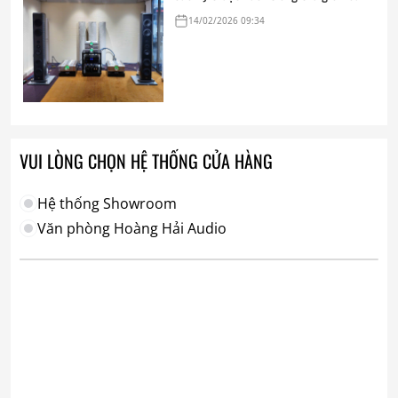
hi-end tham chiếu
14/02/2026 09:34
VUI LÒNG CHỌN HỆ THỐNG CỬA HÀNG
Hệ thống Showroom
Văn phòng Hoàng Hải Audio