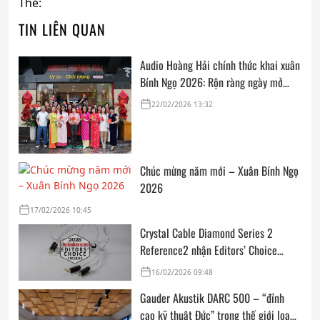
Thẻ:
TIN LIÊN QUAN
Audio Hoàng Hải chính thức khai xuân
Bính Ngọ 2026: Rộn ràng ngày mở
cửa, trọn vẹn lời chúc đầu năm
22/02/2026 13:32
Chúc mừng năm mới – Xuân Bính Ngọ
2026
17/02/2026 10:45
Crystal Cable Diamond Series 2
Reference2 nhận Editors’ Choice
Award: Dedicated Audio 2026 từ The
16/02/2026 09:48
Absolute Sound
Gauder Akustik DARC 500 – “đỉnh
cao kỹ thuật Đức” trong thế giới loa