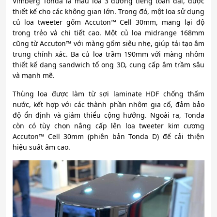
Vimberg Tonda là mẫu loa 3 đường tiếng toàn dải, được
thiết kế cho các không gian lớn. Trong đó, một loa sử dụng
củ loa tweeter gốm Accuton™ Cell 30mm, mang lại độ
trong trẻo và chi tiết cao. Một củ loa midrange 168mm
cũng từ Accuton™ với màng gốm siêu nhẹ, giúp tái tạo âm
trung chính xác. Ba củ loa trầm 190mm với màng nhôm
thiết kế dạng sandwich tổ ong 3D, cung cấp âm trầm sâu
và mạnh mẽ.
Thùng loa được làm từ sợi laminate HDF chống thấm
nước, kết hợp với các thành phần nhôm gia cố, đảm bảo
độ ổn định và giảm thiểu cộng hưởng. Ngoài ra, Tonda
còn có tùy chọn nâng cấp lên loa tweeter kim cương
Accuton™ Cell 30mm (phiên bản Tonda D) để cải thiện
hiệu suất âm cao.