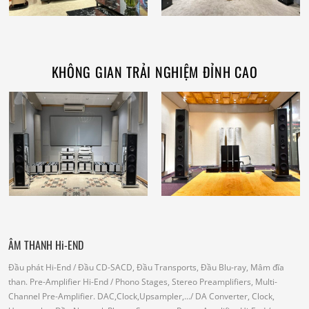
KHÔNG GIAN TRẢI NGHIỆM ĐỈNH CAO
ÂM THANH Hi-END
Đầu phát Hi-End
/ Đầu CD-SACD, Đầu Transports, Đầu Blu-ray, Mâm đĩa
than.
Pre-Amplifier Hi-End
/ Phono Stages, Stereo Preamplifiers, Multi-
Channel Pre-Amplifier.
DAC,Clock,Upsampler,...
/ DA Converter, Clock,