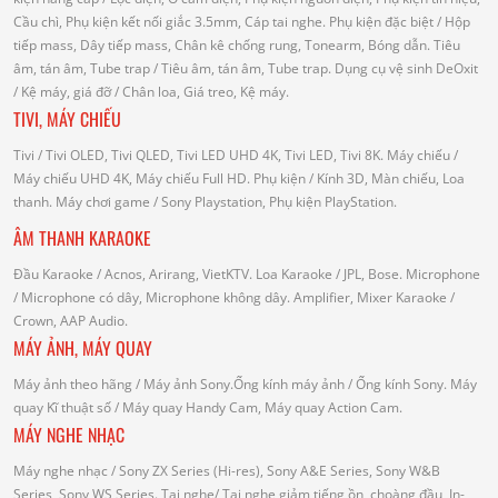
Cầu chì, Phụ kiện kết nối giắc 3.5mm, Cáp tai nghe.
Phụ kiện đặc biệt
/ Hộp
tiếp mass, Dây tiếp mass, Chân kê chống rung, Tonearm, Bóng dẫn.
Tiêu
âm, tán âm, Tube trap
/ Tiêu âm, tán âm, Tube trap.
Dụng cụ vệ sinh DeOxit
/
Kệ máy, giá đỡ
/ Chân loa, Giá treo, Kệ máy.
TIVI, MÁY CHIẾU
Tivi
/ Tivi OLED, Tivi QLED, Tivi LED UHD 4K, Tivi LED, Tivi 8K.
Máy chiếu
/
Máy chiếu UHD 4K, Máy chiếu Full HD.
Phụ kiện
/ Kính 3D, Màn chiếu, Loa
thanh.
Máy chơi game
/ Sony Playstation, Phụ kiện PlayStation.
ÂM THANH KARAOKE
Đầu Karaoke
/ Acnos, Arirang, VietKTV.
Loa Karaoke
/ JPL, Bose.
Microphone
/ Microphone có dây, Microphone không dây.
Amplifier, Mixer Karaoke
/
Crown, AAP Audio.
MÁY ẢNH, MÁY QUAY
Máy ảnh theo hãng
/ Máy ảnh Sony.Ống kính máy ảnh / Ống kính Sony.
Máy
quay Kĩ thuật số
/ Máy quay Handy Cam, Máy quay Action Cam.
MÁY NGHE NHẠC
Máy nghe nhạc
/ Sony ZX Series (Hi-res), Sony A&E Series, Sony W&B
Series, Sony WS Series.
Tai nghe
/ Tai nghe giảm tiếng ồn, choàng đầu, In-