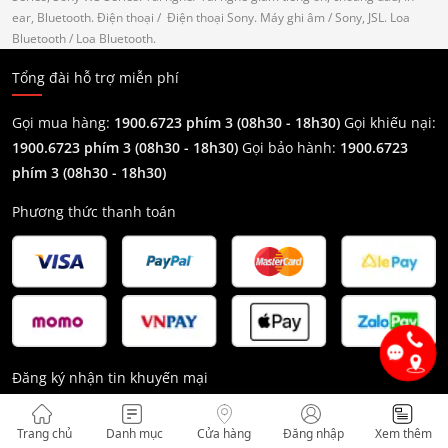
ear, Bluetooth.
Điện thoại
/ Điện thoại Sony.
Máy ghi âm
/ Sony, JSL.
Loa
Bluetooth
/ Loa Bluetooth.
Tổng đài hỗ trợ miễn phí
Gọi mua hàng:
1900.6723 phím 3 (08h30 - 18h30)
Gọi khiếu nại:
1900.6723 phím 3
(08h30 - 18h30)
Gọi bảo hành:
1900.6723
phím 3
(08h30 - 18h30)
Phương thức thanh toán
Đăng ký nhận tin khuyến mại
Trang chủ
Danh mục
Cửa hàng
Đăng nhập
Xem thêm