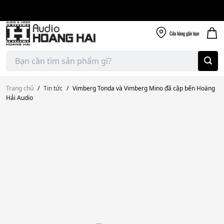
Giao nhanh miễn
Skip
phí
to
300k
content
Cửa hàng
gần bạn
Tìm
kiếm:
Trang chủ
/
Tin tức
/
Vimberg Tonda và Vimberg Mino đã cập bến Hoàng
Hải Audio