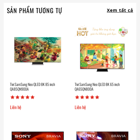
SẢN PHẨM TƯƠNG TỰ
Xem tất cả
Tivi SamSung Neo QLED 8K 85 inch
Tivi SamSung Neo QLED 8K 65 inch
QA85QN900A
QA65QN800A
Liên hệ
Liên hệ