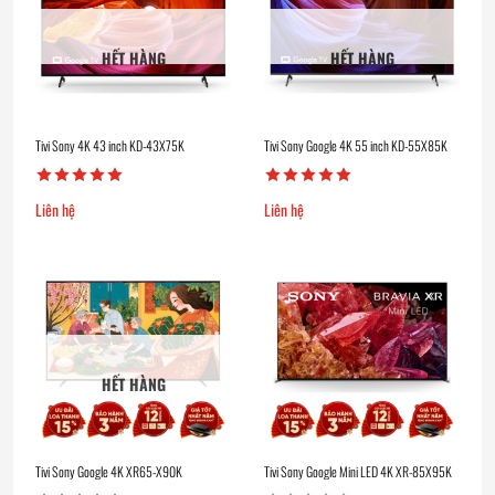
HẾT HÀNG
HẾT HÀNG
Tivi Sony 4K 43 inch KD-43X75K
Tivi Sony Google 4K 55 inch KD-55X85K
Liên hệ
Liên hệ
HẾT HÀNG
Tivi Sony Google 4K XR65-X90K
Tivi Sony Google Mini LED 4K XR-85X95K