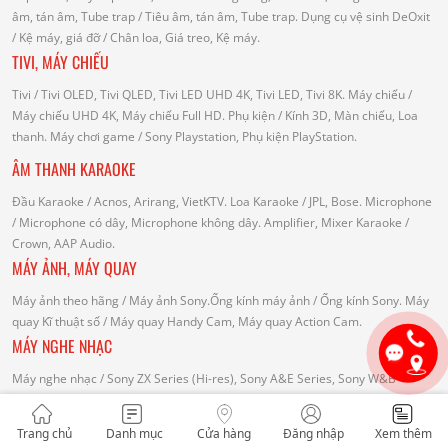
âm, tán âm, Tube trap
/ Tiêu âm, tán âm, Tube trap.
Dụng cụ vệ sinh DeOxit
/
Kệ máy, giá đỡ
/ Chân loa, Giá treo, Kệ máy.
TIVI, MÁY CHIẾU
Tivi
/ Tivi OLED, Tivi QLED, Tivi LED UHD 4K, Tivi LED, Tivi 8K.
Máy chiếu
/
Máy chiếu UHD 4K, Máy chiếu Full HD.
Phụ kiện
/ Kính 3D, Màn chiếu, Loa
thanh.
Máy chơi game
/ Sony Playstation, Phụ kiện PlayStation.
ÂM THANH KARAOKE
Đầu Karaoke
/ Acnos, Arirang, VietKTV.
Loa Karaoke
/ JPL, Bose.
Microphone
/ Microphone có dây, Microphone không dây.
Amplifier, Mixer Karaoke
/
Crown, AAP Audio.
MÁY ẢNH, MÁY QUAY
Máy ảnh theo hãng
/ Máy ảnh Sony.Ống kính máy ảnh / Ống kính Sony.
Máy
quay Kĩ thuật số
/ Máy quay Handy Cam, Máy quay Action Cam.
MÁY NGHE NHẠC
Máy nghe nhạc
/ Sony ZX Series (Hi-res), Sony A&E Series, Sony W&B
Series, Sony WS Series.
Tai nghe
/ Tai nghe giảm tiếng ồn, choàng đầu, In-
ear, Bluetooth.
Điện thoại
/ Điện thoại Sony.
Máy ghi âm
/ Sony, JSL.
Loa
Trang chủ
Danh mục
Cửa hàng
Đăng nhập
Xem thêm
Bluetooth
/ Loa Bluetooth.