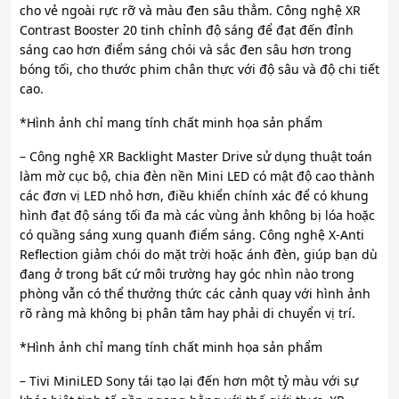
cho vẻ ngoài rực rỡ và màu đen sâu thẳm. Công nghệ XR
Contrast Booster 20 tinh chỉnh độ sáng để đạt đến đỉnh
sáng cao hơn điểm sáng chói và sắc đen sâu hơn trong
bóng tối, cho thước phim chân thực với độ sâu và độ chi tiết
cao.
*Hình ảnh chỉ mang tính chất minh họa sản phẩm
– Công nghệ XR Backlight Master Drive sử dụng thuật toán
làm mờ cục bộ, chia đèn nền Mini LED có mật độ cao thành
các đơn vị LED nhỏ hơn, điều khiển chính xác để có khung
hình đạt độ sáng tối đa mà các vùng ảnh không bị lóa hoặc
có quầng sáng xung quanh điểm sáng. Công nghệ X-Anti
Reflection giảm chói do mặt trời hoặc ánh đèn, giúp bạn dù
đang ở trong bất cứ môi trường hay góc nhìn nào trong
phòng vẫn có thể thưởng thức các cảnh quay với hình ảnh
rõ ràng mà không bị phân tâm hay phải di chuyển vị trí.
*Hình ảnh chỉ mang tính chất minh họa sản phẩm
– Tivi MiniLED Sony tái tạo lại đến hơn một tỷ màu với sự