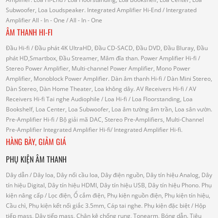
Subwoofer, Loa Loudspeaker.
Integrated Amplifier Hi-End
/ Intergrated
Amplifier
All - In - One
/ All - In - One
ÂM THANH HI-FI
Đầu Hi-fi
/ Đầu phát 4K UltraHD, Đầu CD-SACD, Đầu DVD, Đầu Bluray, Đầu
phát HD,Smartbox, Đầu Streamer, Mâm đĩa than.
Power Amplifier Hi-fi
/
Stereo Power Amplifier, Multi-channel Power Amplifier, Mono Power
Amplifier, Monoblock Power Amplifier.
Dàn âm thanh Hi-fi
/ Dàn Mini Stereo,
Dàn Stereo, Dàn Home Theater, Loa không dây.
AV Receivers Hi-fi
/ AV
Receivers Hi-fi
Tai nghe Audiophile
/
Loa Hi-fi
/ Loa Floorstanding, Loa
Bookshelf, Loa Center, Loa Subwoofer, Loa âm tường âm trần, Loa sân vườn.
Pre-Amplifier Hi-fi
/ Bộ giải mã DAC, Stereo Pre-Amplifiers, Multi-Channel
Pre-Amplifier
Integrated Amplifier Hi-fi
/ Integrated Amplifier Hi-fi.
HÀNG BÀY, GIẢM GIÁ
PHỤ KIỆN ÂM THANH
Dây dẫn
/ Dây loa, Dây nối cầu loa, Dây điện nguồn, Dây tín hiệu Analog, Dây
tín hiệu Digital, Dây tín hiệu HDMI, Dây tín hiệu USB, Dây tín hiệu Phono.
Phụ
kiện nâng cấp
/ Lọc điện, Ổ cắm điện, Phụ kiện nguồn điện, Phụ kiện tín hiệu,
Cầu chì, Phụ kiện kết nối giắc 3.5mm, Cáp tai nghe.
Phụ kiện đặc biệt
/ Hộp
tiếp mass, Dây tiếp mass, Chân kê chống rung, Tonearm, Bóng dẫn.
Tiêu