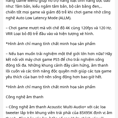
năng Game Menu giúp hỗ trợ hàng loạt tính năng độc đáo
như: Tâm bắn, kiểu ngắm tâm bắn, bộ cân bằng đen,..
chiến tốt mọi game và giảm độ trễ khi chơi game nhờ công
nghệ Auto Low Latency Mode (ALLM).
– Chơi game mượt mà với chế độ 4K cùng 120fps và 120 Hz.
VRR Loại bỏ độ trễ đầu vào và hiện tượng xé hình.
*Hình ảnh chỉ mang tính chất minh họa sản phẩm
– Nếu bạn muốn trải nghiệm một thế giới lớn hơn nữa? Hãy
kết nối với máy chơi game PS5 để cho trải nghiệm sống
động tối đa. Những khung cảnh đầy cảm hứng, âm thanh
lôi cuốn và các tính năng độc quyền mới giúp các tựa game
yêu thích của bạn trở nên sống động hơn bao giờ hết.
*Hình ảnh chỉ mang tính chất minh họa sản phẩm
Công nghệ âm thanh
– Công nghệ âm thanh Acoustic Multi-Audio+ với các loa
tweeter lắp trên khung viền trái phải của 85X95K định vị âm