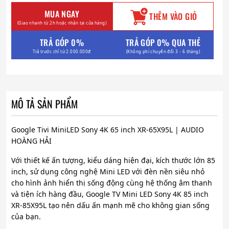
MUA NGAY
THÊM VÀO GIỎ
(Giao nhanh từ 2h hoặc nhận tại cửa hàng)
TRẢ GÓP 0%
TRẢ GÓP 0% QUA THẺ
Trả trước chỉ từ 2.000.000đ
(Không phí chuyển đổi 3 - 6 tháng)
MÔ TẢ SẢN PHẨM
Google Tivi MiniLED Sony 4K 65 inch XR-65X95L | AUDIO
HOÀNG HẢI
Với thiết kế ấn tượng, kiểu dáng hiện đại, kích thước lớn 85
inch, sử dụng công nghệ Mini LED với đèn nền siêu nhỏ
cho hình ảnh hiển thị sống động cùng hệ thống âm thanh
và tiện ích hàng đầu, Google TV Mini LED Sony 4K 85 inch
XR-85X95L tạo nên dấu ấn mạnh mẽ cho không gian sống
của bạn.