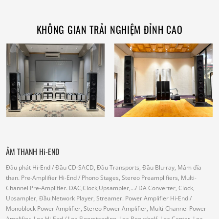
KHÔNG GIAN TRẢI NGHIỆM ĐỈNH CAO
ÂM THANH Hi-END
Đầu phát Hi-End
/ Đầu CD-SACD, Đầu Transports, Đầu Blu-ray, Mâm đĩa
than.
Pre-Amplifier Hi-End
/ Phono Stages, Stereo Preamplifiers, Multi-
Channel Pre-Amplifier.
DAC,Clock,Upsampler,...
/ DA Converter, Clock,
Upsampler, Đầu Network Player, Streamer.
Power Amplifier Hi-End
/
Monoblock Power Amplifier, Stereo Power Amplifier, Multi-Channel Power
Amplifier.
Loa Hi-End
/ Loa Floorstanding, Loa Bookshelf, Loa Center, Loa