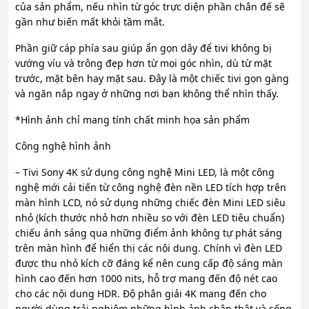
của sản phẩm, nếu nhìn từ góc trực diện phần chân đế sẽ
gần như biến mất khỏi tầm mắt.
Phần giữ cáp phía sau giúp ẩn gọn dây để tivi không bị
vướng víu và trông đẹp hơn từ mọi góc nhìn, dù từ mặt
trước, mặt bên hay mặt sau. Đây là một chiếc tivi gọn gàng
và ngăn nắp ngay ở những nơi bạn không thể nhìn thấy.
*Hình ảnh chỉ mang tính chất minh họa sản phẩm
Công nghệ hình ảnh
– Tivi Sony 4K sử dụng công nghệ Mini LED, là một công
nghệ mới cải tiến từ công nghệ đèn nền LED tích hợp trên
màn hình LCD, nó sử dụng những chiếc đèn Mini LED siêu
nhỏ (kích thước nhỏ hơn nhiều so với đèn LED tiêu chuẩn)
chiếu ánh sáng qua những điểm ảnh không tự phát sáng
trên màn hình để hiển thị các nội dung. Chính vì đèn LED
được thu nhỏ kích cỡ đáng kể nên cung cấp độ sáng màn
hình cao đến hơn 1000 nits, hỗ trợ mang đến độ nét cao
cho các nội dung HDR. Độ phân giải 4K mang đến cho
người dùng trải nghiệm những hình ảnh chân thật và sống