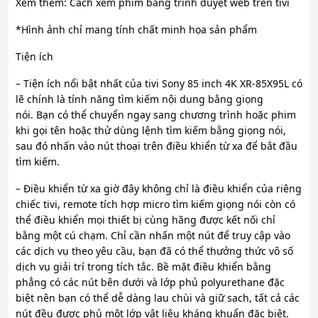
Xem thêm: Cách xem phim bằng trình duyệt web trên tivi
*Hình ảnh chỉ mang tính chất minh họa sản phẩm
Tiện ích
– Tiện ích nổi bật nhất của tivi Sony 85 inch 4K XR-85X95L có
lẽ chính là tính năng tìm kiếm nội dung bằng giọng
nói. Bạn có thể chuyển ngay sang chương trình hoặc phim
khi gọi tên hoặc thử dùng lệnh tìm kiếm bằng giọng nói,
sau đó nhấn vào nút thoại trên điều khiển từ xa để bắt đầu
tìm kiếm.
– Điều khiển từ xa giờ đây không chỉ là điều khiển của riêng
chiếc tivi, remote tích hợp micro tìm kiếm giọng nói còn có
thể điều khiển mọi thiết bị cùng hãng được kết nối chỉ
bằng một cú chạm. Chỉ cần nhấn một nút để truy cập vào
các dịch vụ theo yêu cầu, bạn đã có thể thưởng thức vô số
dịch vụ giải trí trong tích tắc. Bề mặt điều khiển bằng
phẳng có các nút bên dưới và lớp phủ polyurethane đặc
biệt nên bạn có thể dễ dàng lau chùi và giữ sạch, tất cả các
nút đều được phủ một lớp vật liệu kháng khuẩn đặc biệt.