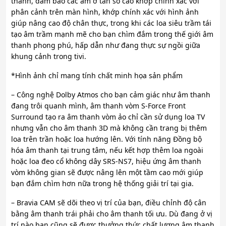
thanh, đảm bảo các âm ở tần số cao khớp chính xác với
phân cảnh trên màn hình, khớp chính xác với hình ảnh
giúp nâng cao độ chân thực, trong khi các loa siêu trầm tái
tạo âm trầm mạnh mẽ cho bạn chìm đắm trong thế giới âm
thanh phong phú, hấp dẫn như đang thực sự ngồi giữa
khung cảnh trong tivi.
*Hình ảnh chỉ mang tính chất minh họa sản phẩm
– Công nghệ Dolby Atmos cho bạn cảm giác như âm thanh
đang trôi quanh mình, âm thanh vòm S-Force Front
Surround tạo ra âm thanh vòm ảo chỉ cần sử dụng loa TV
nhưng vẫn cho âm thanh 3D mà không cần trang bị thêm
loa trên trần hoặc loa hướng lên. Với tính năng Đồng bộ
hóa âm thanh tại trung tâm, nếu kết hợp thêm loa ngoài
hoặc loa đeo cổ không dây SRS-NS7, hiệu ứng âm thanh
vòm không gian sẽ được nâng lên một tầm cao mới giúp
bạn đắm chìm hơn nữa trong hệ thống giải trí tại gia.
– Bravia CAM sẽ dõi theo vị trí của bạn, điều chỉnh độ cân
bằng âm thanh trái phải cho âm thanh tối ưu. Dù đang ở vị
trí nào bạn cũng sẽ được thưởng thức chất lượng âm thanh