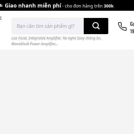
Giao nhanh miễn phí
- cho đơn hàng trên
300k
c
Tìm
G
kiếm:
1
Loa Focal
,
Integrated Amplifier
,
Tai nghe Sony chống ồn
,
Monoblock Power Amplifier,..