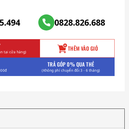
25.494
0828.826.688
Y
THÊM VÀO GIỎ
n tại cửa hàng)
TRẢ GÓP 0% QUA THẺ
000đ
(Không phí chuyển đổi 3 - 6 tháng)