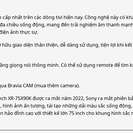
cấp nhất trên các dòng tivi hiện nay. Công nghệ này có kh
h đa chiều sống động, mang đến trải nghiệm âm thanh mạn
điện ảnh thực sự.
 hữu giao diện thân thiện, dễ dàng sử dụng, tiện lợi khi kế
n bằng giọng nói thông minh. Có thể sử dụng remote để tìm k
n qua Bravia CAM (mua thêm camera).
inch XR-75X90K được ra mắt năm 2022, Sony ra mắt phiên bả
h, hình ảnh ấn tượng, tái tạo những dải màu sắc sống động
 hảo đỉnh cao với thiết kế lớn 75 inch cho khung hình sắc 