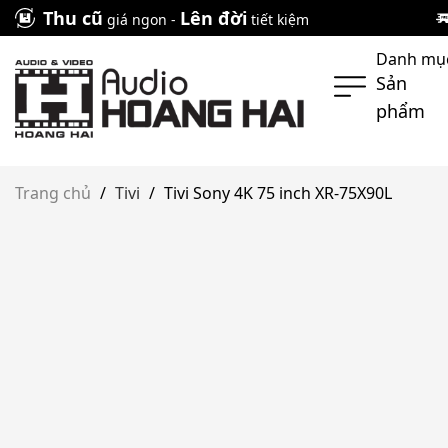
Skip
Thu cũ
Lên đời
giá ngon -
tiết kiệm
to
Danh mụ
content
Sản
phẩm
Trang chủ
/
Tivi
/
Tivi Sony 4K 75 inch XR-75X90L