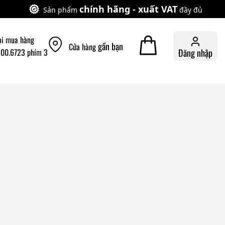
chính hãng - xuất VAT
Sản phẩm
đầy đủ
ọi mua hàng
gần bạn
Cửa hàng
900.6723 phím 3
Đăng nhập