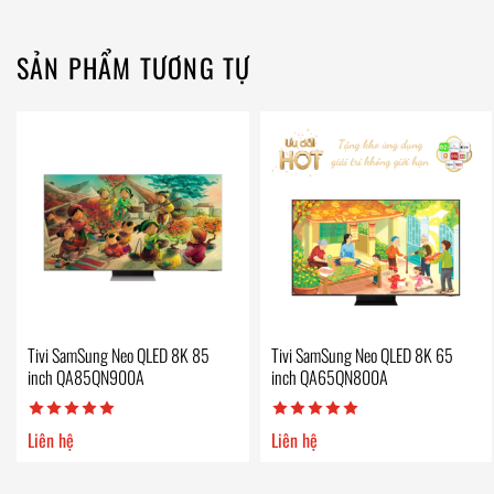
SẢN PHẨM TƯƠNG TỰ
Tivi SamSung Neo QLED 8K 85
Tivi SamSung Neo QLED 8K 65
inch QA85QN900A
inch QA65QN800A
Liên hệ
Liên hệ