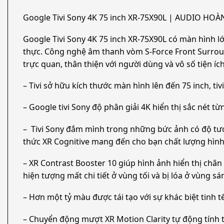
Google Tivi Sony 4K 75 inch XR-75X90L | AUDIO HOÀ
Google Tivi Sony 4K 75 inch XR-75X90L có màn hình lớ
thực. Công nghệ âm thanh vòm S-Force Front Surround
trực quan, thân thiện với người dùng và vô số tiện ích
– Tivi sở hữu kích thước màn hình lên đến 75 inch, t
– Google tivi Sony độ phân giải 4K hiển thị sắc nét t
– Tivi Sony đắm mình trong những bức ảnh có độ tươn
thức XR Cognitive mang đến cho bạn chất lượng hìn
– XR Contrast Booster 10 giúp hình ảnh hiển thị châ
hiện tượng mất chi tiết ở vùng tối và bị lóa ở vùng sá
– Hơn một tỷ màu được tái tạo với sự khác biệt tinh t
– Chuyển động mượt XR Motion Clarity tự động tính 