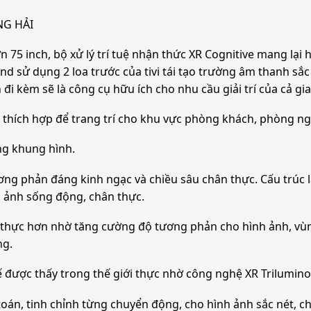
NG HẢI
n 75 inch, bộ xử lý trí tuệ nhận thức XR Cognitive mang lại
 sử dụng 2 loa trước của tivi tái tạo trường âm thanh sắ
 đi kèm sẽ là công cụ hữu ích cho nhu cầu giải trí của cả gia
ivi thích hợp để trang trí cho khu vực phòng khách, phòng 
ừng khung hình.
g phản đáng kinh ngạc và chiều sâu chân thực. Cấu trúc là
h ảnh sống động, chân thực.
n thực hơn nhờ tăng cường độ tương phản cho hình ảnh, vùng
ng.
ế được thấy trong thế giới thực nhờ công nghệ XR Triluminos
toán, tinh chỉnh từng chuyển động, cho hình ảnh sắc nét,