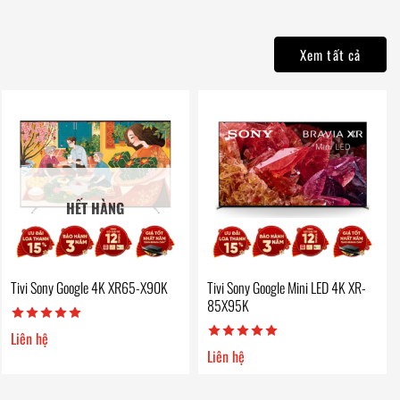
Xem tất cả
HẾT HÀNG
Tivi Sony Google 4K XR65-X90K
Tivi Sony Google Mini LED 4K XR-
85X95K
Liên hệ
Liên hệ