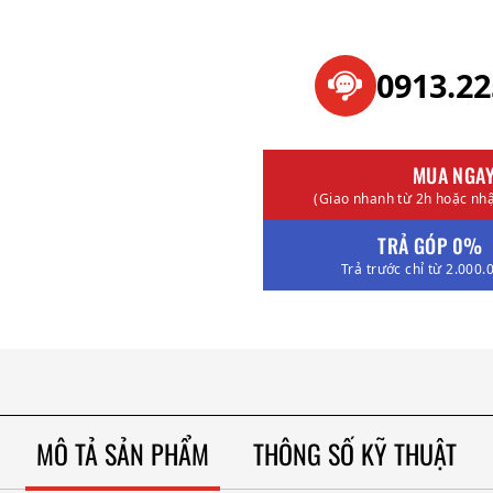
0913.2
MUA NGA
(Giao nhanh từ 2h hoặc nhậ
TRẢ GÓP 0%
Trả trước chỉ từ 2.000.
MÔ TẢ SẢN PHẨM
THÔNG SỐ KỸ THUẬT