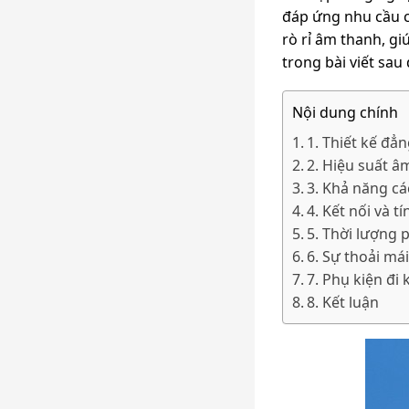
đáp ứng nhu cầu c
rò rỉ âm thanh, 
trong bài viết sau 
Nội dung chính
1. Thiết kế đẳn
2. Hiệu suất â
3. Khả năng c
4. Kết nối và t
5. Thời lượng 
6. Sự thoải má
7. Phụ kiện đi
8. Kết luận