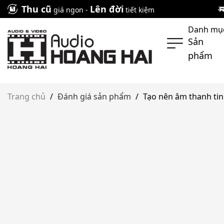
Skip
Thu cũ
Lên đời
giá ngon -
tiết kiệm
to
Danh mụ
content
Sản
phẩm
Trang chủ
/
Đánh giá sản phẩm
/
Tạo nên âm thanh tinh