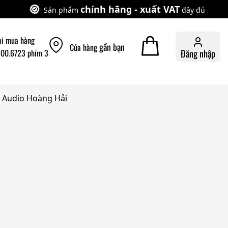
chính hãng - xuất VAT
Sản phẩm
đầy đủ
ọi mua hàng
gần bạn
Cửa hàng
900.6723 phím 3
Đăng nhập
 | Audio Hoàng Hải