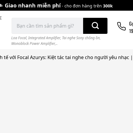
Giao nhanh miễn phí
- cho đơn hàng trên
300k
c
Tìm
G
kiếm:
1
Loa Focal
,
Integrated Amplifier
,
Tai nghe Sony chống ồn
,
Monoblock Power Amplifier,..
 tế với Focal Azurys: Kiệt tác tai nghe cho người yêu nhạc