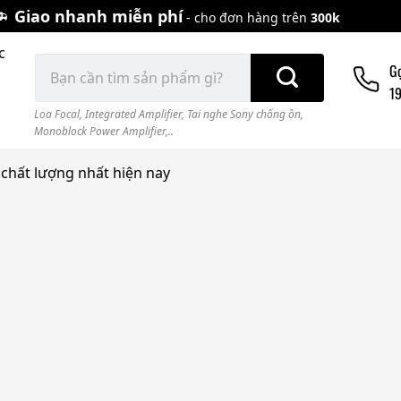
Giao nhanh miễn phí
- cho đơn hàng trên
300k
c
Tìm
G
kiếm:
1
Loa Focal
,
Integrated Amplifier
,
Tai nghe Sony chống ồn
,
Monoblock Power Amplifier,..
 chất lượng nhất hiện nay