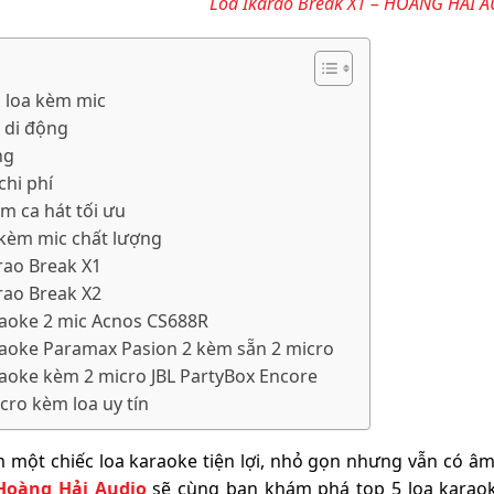
Loa Ikarao Break X1 – HOÀNG HẢI 
a loa kèm mic
à di động
ng
chi phí
ệm ca hát tối ưu
 kèm mic chất lượng
arao Break X1
arao Break X2
raoke 2 mic Acnos CS688R
raoke Paramax Pasion 2 kèm sẵn 2 micro
raoke kèm 2 micro JBL PartyBox Encore
cro kèm loa uy tín
 một chiếc loa karaoke tiện lợi, nhỏ gọn nhưng vẫn có âm
Hoàng Hải Audio
sẽ cùng bạn khám phá top 5 loa karaok