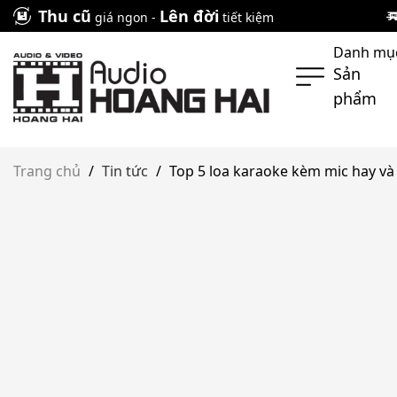
Skip
Thu cũ
Lên đời
giá ngon -
tiết kiệm
to
Danh mụ
content
Sản
phẩm
Trang chủ
/
Tin tức
/
Top 5 loa karaoke kèm mic hay và