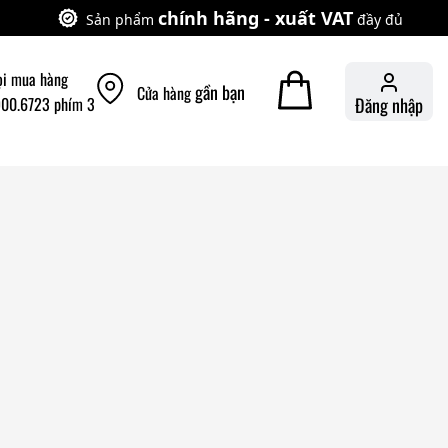
chính hãng - xuất VAT
Sản phẩm
đầy đủ
ọi mua hàng
gần bạn
Cửa hàng
900.6723 phím 3
Đăng nhập