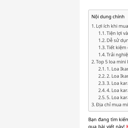
Nội dung chính
Lợi ích khi mu
Tiện lợi v
Dễ sử dụ
Tiết kiệm 
Trải nghi
Top 5 loa mini
1. Loa Ik
2. Loa Ik
3. Loa ka
4. Loa ka
5. Loa ka
Địa chỉ mua mi
Bạn đang tìm kiếm
qua bài viết này!