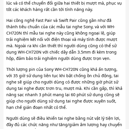
lúc và có thể chuyển đổi giữa hai thiết bị mượt mà, phục vụ
tốt các khách hàng rất cần tới tính năng này.
Hai công nghệ Fast Pair và Swift Pair cũng gần như đã
thành tiêu chuẩn của các mẫu tai nghe Sony, và với WH-
CH720N thì mẫu tai nghe này cũng không ngoại lệ, giúp
trải nghiệm kết nối với điện thoại và máy tính được mượt
mà. Ngoài ra khi cần thiết thì người dùng cũng có thể sử
dụng WH-CH720N với chiếc dây dẫn 3.5mm đi kèm trong
hộp, đảm bảo trải nghiệm người dùng được trọn vẹn.
Thời lượng pin của Sony WH-CH720N cũng khá ấn tượng,
với 35 giờ sử dụng liên tục khi bật chống ồn chủ động, tai
nghe sẽ giúp cho người dùng có được những giờ phút sử
dụng tai nghe được trơn tru, mượt mà. Khi cần gấp, thì khả
năng sạc nhanh 3 phút mang lại 60 phút sử dụng cũng sẽ
giúp cho người dùng sử dụng tai nghe được xuyên suốt,
hạn chế gián đoạn nhất có thể.
Người dùng sẽ điều khiển tai nghe bằng nút vật lý tiện lợi,
đầy đủ các chức năng như tăng/giảm âm lượng hay chuyển