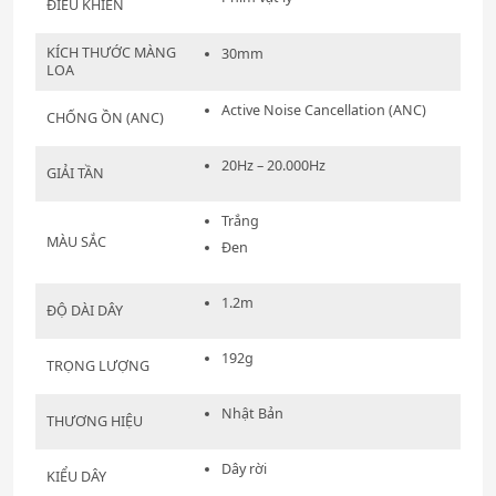
ĐIỀU KHIỂN
KÍCH THƯỚC MÀNG
30mm
LOA
Active Noise Cancellation (ANC)
CHỐNG ỒN (ANC)
20Hz – 20.000Hz
GIẢI TẦN
Trắng
MÀU SẮC
Đen
1.2m
ĐỘ DÀI DÂY
192g
TRỌNG LƯỢNG
Nhật Bản
THƯƠNG HIỆU
Dây rời
KIỂU DÂY