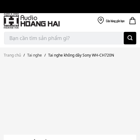
Giao nhanh miễn
Skip
phí
to
300k
content
Cửa hàng
gần bạn
Tìm
kiếm:
Trang chủ
/
Tai nghe
/
Tai nghe không dây Sony WH-CH720N