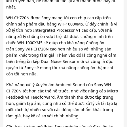
khi truyền dẫn, để nhằm tái tạo lại âm thanh được đầy đủ
nhất.
WH-CH720N được Sony mang tới con chip cao cấp trên
chính sản phẩm đầu bảng WH-1000XM5. Ở đây chính là Vi
xử lý tích hợp Intergrated Processor V1 cao cấp, với khả
năng xử lý chống ồn vượt trội đã được chứng minh trên
chiếc WH-1000XM5 sẽ giúp cho khả năng Chống ồn
trên Sony WH-CH720N cao hơn nhiều so với những sản
phẩm khác trong tầm giá. Thêm vào đó là công nghệ cảm
biến tiếng ồn kép Dual Noise Sensor mới và cũng là độc
quyền từ Sony sẽ mang tới khả năng chống ồn thậm chí
còn tốt hơn nữa.
Khả năng xử lý Xuyên âm Ambient Sound của Sony WH-
CH720N tốt hơn các thế hệ trước, nhờ việc nâng cấp Micro
Feedback và Feedforward. Âm thanh thu được tập trung
hơn, giảm tạp âm, cũng như có thể được xử lý và tái tạo lại
một cách tự nhiên so với các dòng sản phẩm khác trong
tầm giá, hay kể cả so với chính những .
Cấu trúc kháng gió được Sony nghiên cứu và đưa lên tai