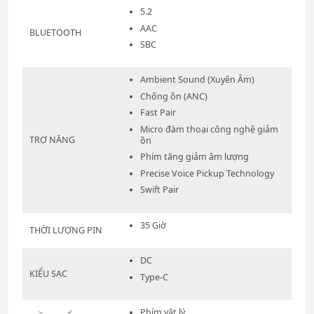
5.2
AAC
BLUETOOTH
SBC
Ambient Sound (Xuyên Âm)
Chống ồn (ANC)
Fast Pair
Micro đàm thoại công nghệ giảm
TRỢ NĂNG
ồn
Phím tăng giảm âm lượng
Precise Voice Pickup Technology
Swift Pair
35 Giờ
THỜI LƯỢNG PIN
DC
KIỂU SẠC
Type-C
Phím vật lý