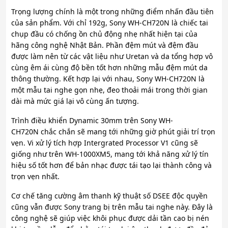
Trọng lượng chính là một trong những điểm nhấn đầu tiên
của sản phẩm. Với chỉ 192g, Sony WH-CH720N là chiếc tai
chụp đầu có chống ồn chủ động nhẹ nhất hiện tại của
hãng công nghệ Nhật Bản. Phần đệm mút và đệm đầu
được làm nên từ các vật liệu như Uretan và da tổng hợp vô
cùng êm ái cùng độ bền tốt hơn những mẫu đệm mút da
thông thường. Kết hợp lại với nhau, Sony WH-CH720N là
một mẫu tai nghe gọn nhẹ, đeo thoải mái trong thời gian
dài mà mức giá lại vô cùng ấn tượng.
Trình điều khiển Dynamic 30mm trên Sony WH-
CH720N chắc chắn sẽ mang tới những giờ phút giải trí trọn
vẹn. Vi xử lý tích hợp Intergrated Processor V1 cũng sẽ
giống như trên WH-1000XM5, mang tới khả năng xử lý tín
hiệu số tốt hơn để bản nhạc được tái tạo lại thành công và
trọn vẹn nhất.
Cơ chế tăng cường âm thanh kỹ thuật số DSEE độc quyền
cũng vẫn được Sony trang bị trên mẫu tai nghe này. Đây là
công nghệ sẽ giúp việc khôi phục được dải tần cao bị nén