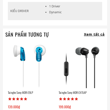
1 Driver
KIỂU DRIVER
Dynamic
SẢN PHẨM TƯƠNG TỰ
Xem tất cả
Tai nghe Sony MDR-E9LP
Tai nghe Sony MDR-EX15AP
139.000
₫
199.000
₫