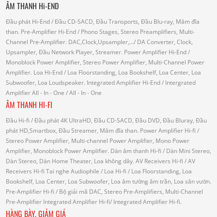
ÂM THANH Hi-END
Đầu phát Hi-End
/ Đầu CD-SACD, Đầu Transports, Đầu Blu-ray, Mâm đĩa
than.
Pre-Amplifier Hi-End
/ Phono Stages, Stereo Preamplifiers, Multi-
Channel Pre-Amplifier.
DAC,Clock,Upsampler,...
/ DA Converter, Clock,
Upsampler, Đầu Network Player, Streamer.
Power Amplifier Hi-End
/
Monoblock Power Amplifier, Stereo Power Amplifier, Multi-Channel Power
Amplifier.
Loa Hi-End
/ Loa Floorstanding, Loa Bookshelf, Loa Center, Loa
Subwoofer, Loa Loudspeaker.
Integrated Amplifier Hi-End
/ Intergrated
Amplifier
All - In - One
/ All - In - One
ÂM THANH HI-FI
Đầu Hi-fi
/ Đầu phát 4K UltraHD, Đầu CD-SACD, Đầu DVD, Đầu Bluray, Đầu
phát HD,Smartbox, Đầu Streamer, Mâm đĩa than.
Power Amplifier Hi-fi
/
Stereo Power Amplifier, Multi-channel Power Amplifier, Mono Power
Amplifier, Monoblock Power Amplifier.
Dàn âm thanh Hi-fi
/ Dàn Mini Stereo,
Dàn Stereo, Dàn Home Theater, Loa không dây.
AV Receivers Hi-fi
/ AV
Receivers Hi-fi
Tai nghe Audiophile
/
Loa Hi-fi
/ Loa Floorstanding, Loa
Bookshelf, Loa Center, Loa Subwoofer, Loa âm tường âm trần, Loa sân vườn.
Pre-Amplifier Hi-fi
/ Bộ giải mã DAC, Stereo Pre-Amplifiers, Multi-Channel
Pre-Amplifier
Integrated Amplifier Hi-fi
/ Integrated Amplifier Hi-fi.
HÀNG BÀY, GIẢM GIÁ