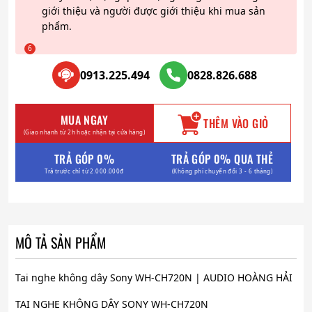
giới thiệu và người được giới thiệu khi mua sản
phẩm.
0913.225.494
0828.826.688
MUA NGAY
THÊM VÀO GIỎ
(Giao nhanh từ 2h hoặc nhận tại cửa hàng)
TRẢ GÓP 0%
TRẢ GÓP 0% QUA THẺ
Trả trước chỉ từ 2.000.000đ
(Không phí chuyển đổi 3 - 6 tháng)
MÔ TẢ SẢN PHẨM
Tai nghe không dây Sony WH-CH720N | AUDIO HOÀNG HẢI
TAI NGHE KHÔNG DÂY SONY WH-CH720N