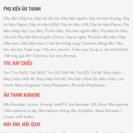
PHỤ KIỆN ÂM THANH
Dây dẫn
/ Dây loa, Dây nối cầu loa, Dây điện nguồn, Dây tín hiệu Analog, Dây
tín hiệu Digital, Dây tín hiệu HDMI, Dây tín hiệu USB, Dây tín hiệu Phono.
Phụ
kiện nâng cấp
/ Lọc điện, Ổ cắm điện, Phụ kiện nguồn điện, Phụ kiện tín hiệu,
Cầu chì, Phụ kiện kết nối giắc 3.5mm, Cáp tai nghe.
Phụ kiện đặc biệt
/ Hộp
tiếp mass, Dây tiếp mass, Chân kê chống rung, Tonearm, Bóng dẫn.
Tiêu
âm, tán âm, Tube trap
/ Tiêu âm, tán âm, Tube trap.
Dụng cụ vệ sinh DeOxit
/
Kệ máy, giá đỡ
/ Chân loa, Giá treo, Kệ máy.
TIVI, MÁY CHIẾU
Tivi
/ Tivi OLED, Tivi QLED, Tivi LED UHD 4K, Tivi LED, Tivi 8K.
Máy chiếu
/
Máy chiếu UHD 4K, Máy chiếu Full HD.
Phụ kiện
/ Kính 3D, Màn chiếu, Loa
thanh.
Máy chơi game
/ Sony Playstation, Phụ kiện PlayStation.
ÂM THANH KARAOKE
Đầu Karaoke
/ Acnos, Arirang, VietKTV.
Loa Karaoke
/ JPL, Bose.
Microphone
/ Microphone có dây, Microphone không dây.
Amplifier, Mixer Karaoke
/
Crown, AAP Audio.
MÁY ẢNH, MÁY QUAY