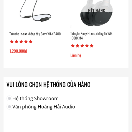
HẾT HÀNG
Tai nghe Sony Hi-res, chống ồn WH-
Tai nghe In-ear không dây Sony WI-XB400
1000XM4
1.290.000
₫
Liên hệ
VUI LÒNG CHỌN HỆ THỐNG CỬA HÀNG
Hệ thống Showroom
Văn phòng Hoàng Hải Audio