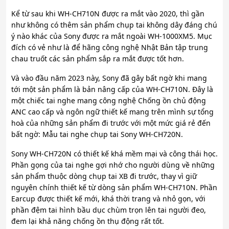
Kể từ sau khi WH-CH710N được ra mắt vào 2020, thì gần
như không có thêm sản phẩm chụp tai không dây đáng chú
ý nào khác của Sony được ra mắt ngoài WH-1000XM5. Mục
đích có vẻ như là để hãng công nghệ Nhật Bản tập trung
chau truốt các sản phẩm sắp ra mắt được tốt hơn.
Và vào đầu năm 2023 này, Sony đã gây bất ngờ khi mang
tới một sản phẩm là bản nâng cấp của WH-CH710N. Đây là
một chiếc tai nghe mang công nghệ Chống ồn chủ động
ANC cao cấp và ngôn ngữ thiết kế mang trên mình sự tổng
hoà của những sản phẩm đi trước với một mức giá rẻ đến
bất ngờ: Mẫu tai nghe chụp tai Sony WH-CH720N.
Sony WH-CH720N có thiết kế khá mềm mại và công thái học.
Phần gọng của tai nghe gợi nhớ cho người dùng về những
sản phẩm thuộc dòng chụp tai XB đi trước, thay vì giữ
nguyên chính thiết kế từ dòng sản phẩm WH-CH710N. Phần
Earcup được thiết kế mới, khá thời trang và nhỏ gọn, với
phần đệm tai hình bầu dục chùm trọn lên tai người đeo,
đem lại khả năng chống ồn thụ động rất tốt.