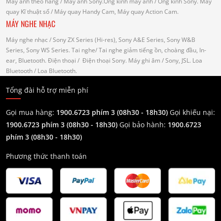
Máy ảnh theo hãng
/ Máy ảnh Sony.Ống kính máy ảnh / Ống kính Sony.
Máy
quay Kĩ thuật số
/ Máy quay Handy Cam, Máy quay Action Cam.
MÁY NGHE NHẠC
Máy nghe nhạc
/ Sony ZX Series (Hi-res), Sony A&E Series, Sony W&B
Series, Sony WS Series.
Tai nghe
/ Tai nghe giảm tiếng ồn, choàng đầu, In-
ear, Bluetooth.
Điện thoại
/ Điện thoại Sony.
Máy ghi âm
/ Sony, JSL.
Loa
Bluetooth
/ Loa Bluetooth.
Tổng đài hỗ trợ miễn phí
Gọi mua hàng:
1900.6723 phím 3 (08h30 - 18h30)
Gọi khiếu nại:
1900.6723 phím 3
(08h30 - 18h30)
Gọi bảo hành:
1900.6723
phím 3
(08h30 - 18h30)
Phương thức thanh toán