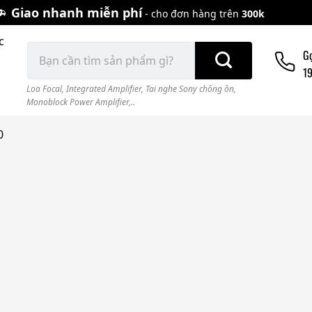
Giao nhanh miễn phí
- cho đơn hàng trên
300k
c
Tìm
G
kiếm:
1
Loa Focal
,
Integrated Amplifier
,
Tai nghe Sony chống ồn
,
Monoblock Power Amplifier,..
0