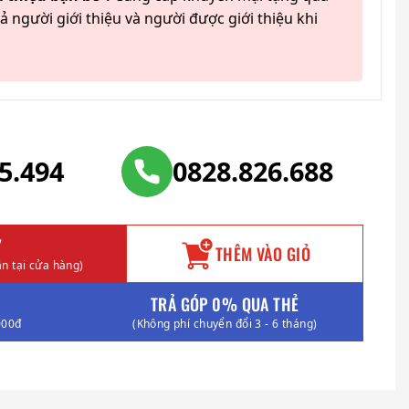
ả người giới thiệu và người được giới thiệu khi
25.494
0828.826.688
Y
THÊM VÀO GIỎ
n tại cửa hàng)
TRẢ GÓP 0% QUA THẺ
000đ
(Không phí chuyển đổi 3 - 6 tháng)