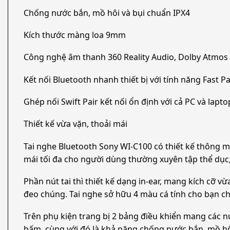
Chống nước bắn, mồ hôi và bụi chuẩn IPX4
Kích thước màng loa 9mm
Công nghệ âm thanh 360 Reality Audio, Dolby Atmos 
Kết nối Bluetooth nhanh thiết bị với tính năng Fast Pa
Ghép nối Swift Pair kết nối ổn định với cả PC và lapto
Thiết kế vừa vặn, thoải mái
Tai nghe Bluetooth Sony WI-C100 có thiết kế thông m
mái tối đa cho người dùng thường xuyên tập thể dục
Phần nút tai thì thiết kế dạng in-ear, mang kích cỡ 
đeo chúng. Tai nghe sở hữu 4 màu cá tính cho bạn c
Trên phụ kiện trang bị 2 bảng điều khiển mang các n
bấm, cùng với đó là khả năng chống nước bắn, mồ hô