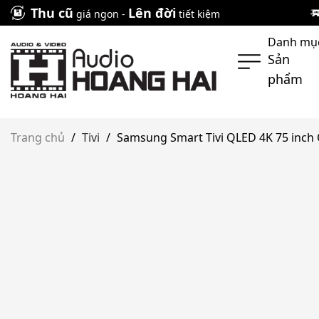
Skip
Thu cũ
Lên đời
giá ngon -
tiết kiệm
to
Danh mụ
content
Sản
phẩm
Trang chủ
/
Tivi
/
Samsung Smart Tivi QLED 4K 75 inc