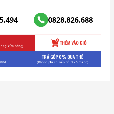
25.494
0828.826.688
Y
THÊM VÀO GIỎ
n tại cửa hàng)
TRẢ GÓP 0% QUA THẺ
000đ
(Không phí chuyển đổi 3 - 6 tháng)