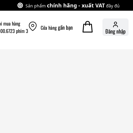
chính hãng - xuất VAT
Sản phẩm
đầy đủ
ọi mua hàng
gần bạn
Cửa hàng
900.6723 phím 3
Đăng nhập