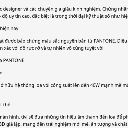
ác designer và các chuyên gia giàu kinh nghiệm. Chứng nhậ
ộ uy tín cao, đặc biệt là trong thời đại kỹ thuật số như hiê
hiện nay
ược bảo chứng màu sắc nguyên bản từ PANTONE. Điều nà
ác với độ rực rỡ và tự nhiên vô cùng tuyệt vời.
ủa PANTONE
te
̃u hệ thống loa với công suất lên đến 40W mạnh mẽ mà â
t thể
màn hình, tivi sẽ đưa những tín hiệu âm thanh đến loa để ph
D giả lập, mang đến trải nghiệm mới mẻ, ấn tượng và châ