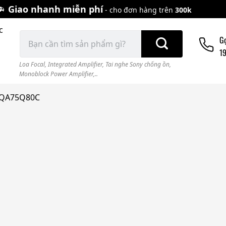
Giao nhanh miễn phí
- cho đơn hàng trên
300k
c
Tìm
G
kiếm:
1
Loa Focal
,
Integrated Amplifier
,
Tai nghe Sony chống ồn
,
Monoblock Power Amplifier,..
h QA75Q80C