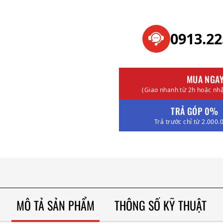
0913.2
MUA NGA
(Giao nhanh từ 2h hoặc nhậ
TRẢ GÓP 0%
Trả trước chỉ từ 2.000.
MÔ TẢ SẢN PHẨM
THÔNG SỐ KỸ THUẬT