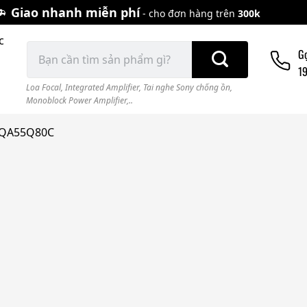
Giao nhanh miễn phí
- cho đơn hàng trên
300k
c
Tìm
G
kiếm:
1
Loa Focal
,
Integrated Amplifier
,
Tai nghe Sony chống ồn
,
Monoblock Power Amplifier,..
h QA55Q80C