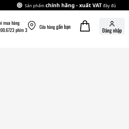
chính hãng - xuất VAT
Sản phẩm
đầy đủ
ọi mua hàng
gần bạn
Cửa hàng
900.6723 phím 3
Đăng nhập