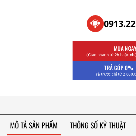
0913.2
MUA NGA
(Giao nhanh từ 2h hoặc nhậ
TRẢ GÓP 0%
Trả trước chỉ từ 2.000.
MÔ TẢ SẢN PHẨM
THÔNG SỐ KỸ THUẬT