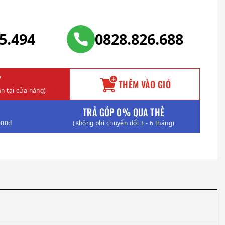
25.494
0828.826.688
Y
THÊM VÀO GIỎ
n tại cửa hàng)
TRẢ GÓP 0% QUA THẺ
000đ
(Không phí chuyển đổi 3 - 6 tháng)