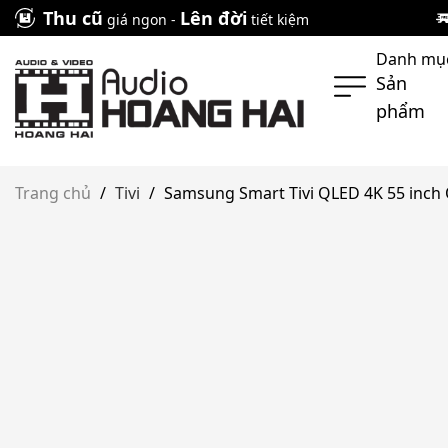
Skip
Thu cũ
Lên đời
giá ngon -
tiết kiệm
to
Danh mụ
content
Sản
phẩm
Trang chủ
/
Tivi
/
Samsung Smart Tivi QLED 4K 55 inc