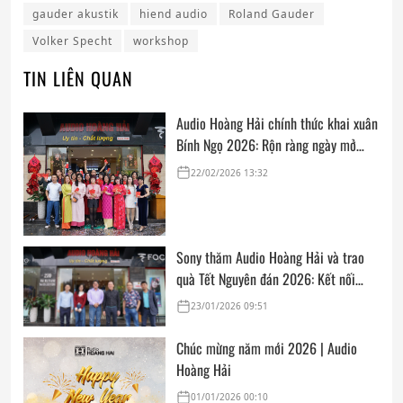
gauder akustik
hiend audio
Roland Gauder
Volker Specht
workshop
TIN LIÊN QUAN
Audio Hoàng Hải chính thức khai xuân
Bính Ngọ 2026: Rộn ràng ngày mở
cửa, trọn vẹn lời chúc đầu năm
22/02/2026 13:32
Sony thăm Audio Hoàng Hải và trao
quà Tết Nguyên đán 2026: Kết nối
thân tình, sẵn sàng cho mùa mua sắm
23/01/2026 09:51
cuối năm
Chúc mừng năm mới 2026 | Audio
Hoàng Hải
01/01/2026 00:10