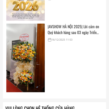
|AVSHOW HÀ NỘI 2025| Lời cảm ơn
Quý khách hàng sau 03 ngày Triển
lãm
16/12/2025 11:53
VUI LÒNG CHỌN HỆ THỐNG CỬA HÀNG