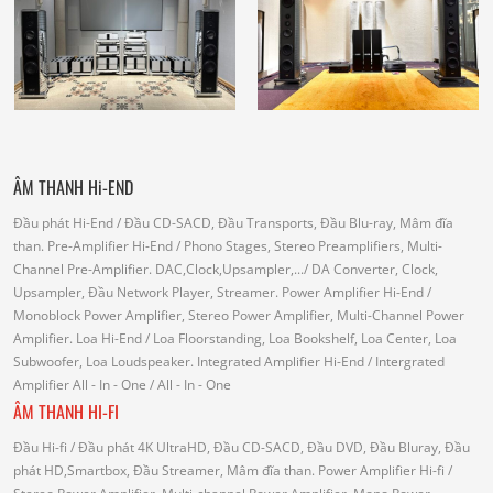
ÂM THANH Hi-END
Đầu phát Hi-End
/ Đầu CD-SACD, Đầu Transports, Đầu Blu-ray, Mâm đĩa
than.
Pre-Amplifier Hi-End
/ Phono Stages, Stereo Preamplifiers, Multi-
Channel Pre-Amplifier.
DAC,Clock,Upsampler,...
/ DA Converter, Clock,
Upsampler, Đầu Network Player, Streamer.
Power Amplifier Hi-End
/
Monoblock Power Amplifier, Stereo Power Amplifier, Multi-Channel Power
Amplifier.
Loa Hi-End
/ Loa Floorstanding, Loa Bookshelf, Loa Center, Loa
Subwoofer, Loa Loudspeaker.
Integrated Amplifier Hi-End
/ Intergrated
Amplifier
All - In - One
/ All - In - One
ÂM THANH HI-FI
Đầu Hi-fi
/ Đầu phát 4K UltraHD, Đầu CD-SACD, Đầu DVD, Đầu Bluray, Đầu
phát HD,Smartbox, Đầu Streamer, Mâm đĩa than.
Power Amplifier Hi-fi
/