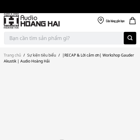
Giao nhanh miễn
Skip
phí
to
300k
content
Cửa hàng
gần bạn
Tìm
kiếm:
Trang chủ
/
Sự kiện tiêu biểu
/
|RECAP & Lời cảm ơn| Workshop Gauder
Akustik | Audio Hoàng Hải