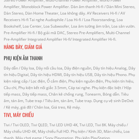
Stereo Power Amplifier, Multi-channel Power Amplifier, Mono Power
Amplifier, Monoblock Power Amplifier.
Dàn âm thanh Hi-fi
/ Dàn Mini Stereo,
Dàn Stereo, Dàn Home Theater, Loa không dây.
AV Receivers Hi-fi
/ AV
Receivers Hi-fi
Tai nghe Audiophile
/
Loa Hi-fi
/ Loa Floorstanding, Loa
Bookshelf, Loa Center, Loa Subwoofer, Loa âm tường âm trần, Loa sân vườn.
Pre-Amplifier Hi-fi
/ Bộ giải mã DAC, Stereo Pre-Amplifiers, Multi-Channel
Pre-Amplifier
Integrated Amplifier Hi-fi
/ Integrated Amplifier Hi-fi.
HÀNG BÀY, GIẢM GIÁ
PHỤ KIỆN ÂM THANH
Dây dẫn
/ Dây loa, Dây nối cầu loa, Dây điện nguồn, Dây tín hiệu Analog, Dây
tín hiệu Digital, Dây tín hiệu HDMI, Dây tín hiệu USB, Dây tín hiệu Phono.
Phụ
kiện nâng cấp
/ Lọc điện, Ổ cắm điện, Phụ kiện nguồn điện, Phụ kiện tín hiệu,
Cầu chì, Phụ kiện kết nối giắc 3.5mm, Cáp tai nghe.
Phụ kiện đặc biệt
/ Hộp
tiếp mass, Dây tiếp mass, Chân kê chống rung, Tonearm, Bóng dẫn.
Tiêu
âm, tán âm, Tube trap
/ Tiêu âm, tán âm, Tube trap.
Dụng cụ vệ sinh DeOxit
/
Kệ máy, giá đỡ
/ Chân loa, Giá treo, Kệ máy.
TIVI, MÁY CHIẾU
Tivi
/ Tivi OLED, Tivi QLED, Tivi LED UHD 4K, Tivi LED, Tivi 8K.
Máy chiếu
/
Máy chiếu UHD 4K, Máy chiếu Full HD.
Phụ kiện
/ Kính 3D, Màn chiếu, Loa
thanh.
Máy chơi game
/ Sony Playstation, Phụ kiện PlayStation.