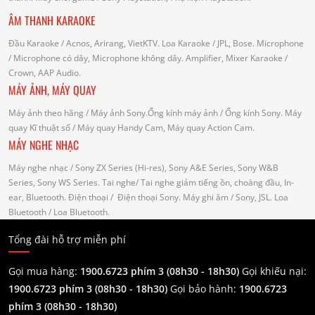
ÂM THANH KARAOKE
Đầu Karaoke
/ Acnos, Arirang, VietKTV.
Loa Karaoke
/ JPL, Bose.
Microphone
/ Microphone có dây, Microphone không dây.
Amplifier, Mixer Karaoke
/
Crown, AAP Audio.
MÁY ẢNH, MÁY QUAY
Máy ảnh theo hãng
/ Máy ảnh Sony.Ống kính máy ảnh / Ống kính Sony.
Máy
quay Kĩ thuật số
/ Máy quay Handy Cam, Máy quay Action Cam.
MÁY NGHE NHẠC
Máy nghe nhạc
/ Sony ZX Series (Hi-res), Sony A&E Series, Sony W&B
Series, Sony WS Series.
Tai nghe
/ Tai nghe giảm tiếng ồn, choàng đầu, In-
ear, Bluetooth.
Điện thoại
/ Điện thoại Sony.
Máy ghi âm
/ Sony, JSL.
Loa
Bluetooth
/ Loa Bluetooth.
Tổng đài hỗ trợ miễn phí
Gọi mua hàng:
1900.6723 phím 3 (08h30 - 18h30)
Gọi khiếu nại:
1900.6723 phím 3
(08h30 - 18h30)
Gọi bảo hành:
1900.6723
phím 3
(08h30 - 18h30)