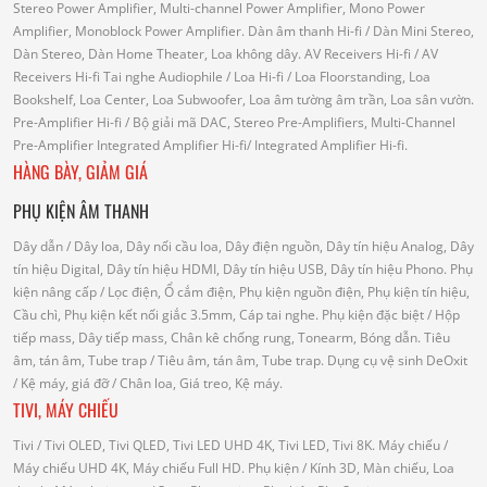
Stereo Power Amplifier, Multi-channel Power Amplifier, Mono Power
Amplifier, Monoblock Power Amplifier.
Dàn âm thanh Hi-fi
/ Dàn Mini Stereo,
Dàn Stereo, Dàn Home Theater, Loa không dây.
AV Receivers Hi-fi
/ AV
Receivers Hi-fi
Tai nghe Audiophile
/
Loa Hi-fi
/ Loa Floorstanding, Loa
Bookshelf, Loa Center, Loa Subwoofer, Loa âm tường âm trần, Loa sân vườn.
Pre-Amplifier Hi-fi
/ Bộ giải mã DAC, Stereo Pre-Amplifiers, Multi-Channel
Pre-Amplifier
Integrated Amplifier Hi-fi
/ Integrated Amplifier Hi-fi.
HÀNG BÀY, GIẢM GIÁ
PHỤ KIỆN ÂM THANH
Dây dẫn
/ Dây loa, Dây nối cầu loa, Dây điện nguồn, Dây tín hiệu Analog, Dây
tín hiệu Digital, Dây tín hiệu HDMI, Dây tín hiệu USB, Dây tín hiệu Phono.
Phụ
kiện nâng cấp
/ Lọc điện, Ổ cắm điện, Phụ kiện nguồn điện, Phụ kiện tín hiệu,
Cầu chì, Phụ kiện kết nối giắc 3.5mm, Cáp tai nghe.
Phụ kiện đặc biệt
/ Hộp
tiếp mass, Dây tiếp mass, Chân kê chống rung, Tonearm, Bóng dẫn.
Tiêu
âm, tán âm, Tube trap
/ Tiêu âm, tán âm, Tube trap.
Dụng cụ vệ sinh DeOxit
/
Kệ máy, giá đỡ
/ Chân loa, Giá treo, Kệ máy.
TIVI, MÁY CHIẾU
Tivi
/ Tivi OLED, Tivi QLED, Tivi LED UHD 4K, Tivi LED, Tivi 8K.
Máy chiếu
/
Máy chiếu UHD 4K, Máy chiếu Full HD.
Phụ kiện
/ Kính 3D, Màn chiếu, Loa