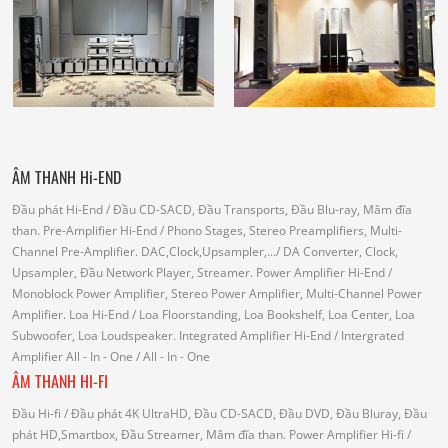
ÂM THANH Hi-END
Đầu phát Hi-End
/ Đầu CD-SACD, Đầu Transports, Đầu Blu-ray, Mâm đĩa
than.
Pre-Amplifier Hi-End
/ Phono Stages, Stereo Preamplifiers, Multi-
Channel Pre-Amplifier.
DAC,Clock,Upsampler,...
/ DA Converter, Clock,
Upsampler, Đầu Network Player, Streamer.
Power Amplifier Hi-End
/
Monoblock Power Amplifier, Stereo Power Amplifier, Multi-Channel Power
Amplifier.
Loa Hi-End
/ Loa Floorstanding, Loa Bookshelf, Loa Center, Loa
Subwoofer, Loa Loudspeaker.
Integrated Amplifier Hi-End
/ Intergrated
Amplifier
All - In - One
/ All - In - One
ÂM THANH HI-FI
Đầu Hi-fi
/ Đầu phát 4K UltraHD, Đầu CD-SACD, Đầu DVD, Đầu Bluray, Đầu
phát HD,Smartbox, Đầu Streamer, Mâm đĩa than.
Power Amplifier Hi-fi
/