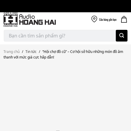
Giao nhanh miễn
Skip
phí
to
300k
content
Cửa hàng
gần bạn
Tìm
kiếm:
Trang chủ
/
Tin tức
/
“Hội chợ đồ cũ” – Cơ hội sở hữu những món đồ âm
thanh với mức giá cực hấp dẫn!