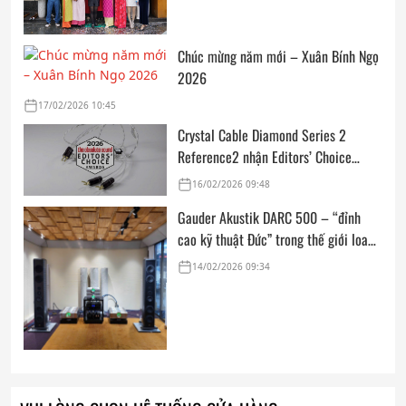
Chúc mừng năm mới – Xuân Bính Ngọ
2026
17/02/2026 10:45
Crystal Cable Diamond Series 2
Reference2 nhận Editors’ Choice
Award: Dedicated Audio 2026 từ The
16/02/2026 09:48
Absolute Sound
Gauder Akustik DARC 500 – “đỉnh
cao kỹ thuật Đức” trong thế giới loa
hi-end tham chiếu
14/02/2026 09:34