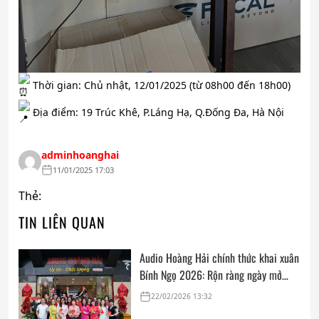
Thời gian: Chủ nhật, 12/01/2025 (từ 08h00 đến 18h00)
Địa điểm: 19 Trúc Khê, P.Láng Hạ, Q.Đống Đa, Hà Nội
adminhoanghai
11/01/2025 17:03
Thẻ:
TIN LIÊN QUAN
Audio Hoàng Hải chính thức khai xuân
Bính Ngọ 2026: Rộn ràng ngày mở
cửa, trọn vẹn lời chúc đầu năm
22/02/2026 13:32