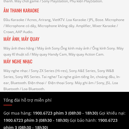
thanh.
Máy chơi game
/ Sony Playstation, Phụ kiện PlayStation.
ÂM THANH KARAOKE
Đầu Karaoke
/ Acnos, Arirang, VietKTV.
Loa Karaoke
/ JPL, Bose.
Microphone
/ Microphone có dây, Microphone không dây.
Amplifier, Mixer Karaoke
/
Crown, AAP Audio.
MÁY ẢNH, MÁY QUAY
Máy ảnh theo hãng
/ Máy ảnh Sony.Ống kính máy ảnh / Ống kính Sony.
Máy
quay Kĩ thuật số
/ Máy quay Handy Cam, Máy quay Action Cam.
MÁY NGHE NHẠC
Máy nghe nhạc
/ Sony ZX Series (Hi-res), Sony A&E Series, Sony W&B
Series, Sony WS Series.
Tai nghe
/ Tai nghe giảm tiếng ồn, choàng đầu, In-
ear, Bluetooth.
Điện thoại
/ Điện thoại Sony.
Máy ghi âm
/ Sony, JSL.
Loa
Bluetooth
/ Loa Bluetooth.
Tổng đài hỗ trợ miễn phí
Gọi mua hàng:
1900.6723 phím 3 (08h30 - 18h30)
Gọi khiếu nại:
1900.6723 phím 3
(08h30 - 18h30)
Gọi bảo hành:
1900.6723
phím 3
(08h30 - 18h30)