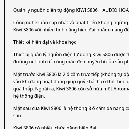
Quản lý nguồn điện tự động KIWI S806 | AUDIO HO
Công nghệ luôn cập nhật và phát triển không ngừng c
Kiwi S806 với nhiều tính năng hiện đại nhằm mang 
Thiết kế hiện đại và khoa học
Thiết bị quản lý nguồn điện tự động Kiwi S806 được t
đường nét tinh tế, cùng màu đen huyền bí của sản p
Mặt trước Kiwi S806 là 2 ổ cắm trực tiếp (không tự độ
vào khi đang hoạt động giúp quý khách có thể theo d
quá thấp. Ngoài ra, Kiwi S806 còn sở hữu một Aptoma
hệ thống điện.
Mặt sau của Kiwi S806 là hệ thống 8 ổ cắm đa năng ca
sâu …
Kiwi S806 có nhiều chức năng hiện đại