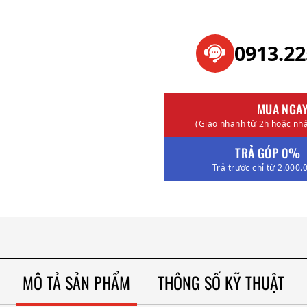
0913.2
MUA NGA
(Giao nhanh từ 2h hoặc nhậ
TRẢ GÓP 0%
Trả trước chỉ từ 2.000.
MÔ TẢ SẢN PHẨM
THÔNG SỐ KỸ THUẬT