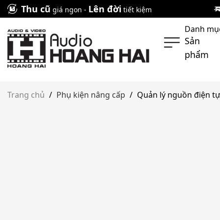
Skip
Thu cũ
Lên đời
giá ngon -
tiết kiệm
to
Danh mụ
content
Sản
phẩm
Trang chủ
/
Phụ kiện nâng cấp
/
Quản lý nguồn điện t