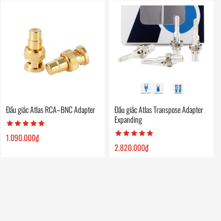
Đầu giắc Atlas RCA–BNC Adapter
Đầu giắc Atlas Transpose Adapter
Expanding
1.090.000
₫
2.820.000
₫