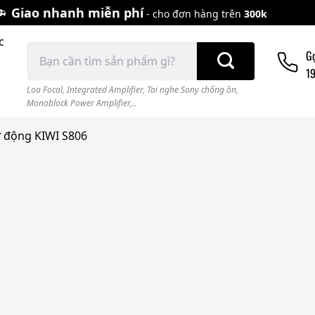
Giao nhanh miễn phí
- cho đơn hàng trên
300k
c
Tìm
G
kiếm:
1
Loa Focal
,
Integrated Amplifier
,
Tai nghe Sony chống ồn
,
Monoblock Power Amplifier,..
ự động KIWI S806