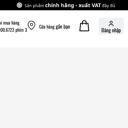
chính hãng - xuất VAT
Sản phẩm
đầy đủ
ọi mua hàng
gần bạn
Cửa hàng
900.6723 phím 3
Đăng nhập