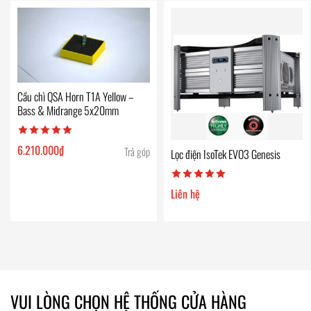
Cầu chì QSA Horn T1A Yellow –
Bass & Midrange 5x20mm
6.210.000
₫
Trả góp
Lọc điện IsoTek EVO3 Genesis
Liên hệ
VUI LÒNG CHỌN HỆ THỐNG CỬA HÀNG