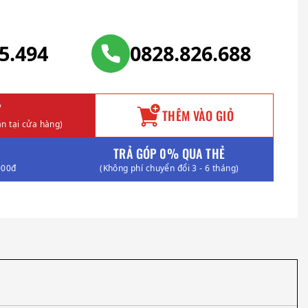
25.494
0828.826.688
Y
THÊM VÀO GIỎ
n tại cửa hàng)
TRẢ GÓP 0% QUA THẺ
000đ
(Không phí chuyển đổi 3 - 6 tháng)