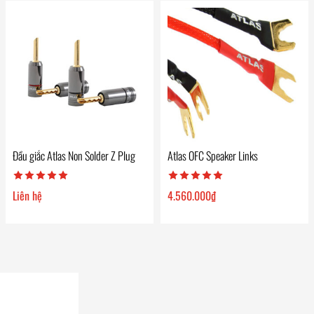
Đầu giắc Atlas Non Solder Z Plug
Atlas OFC Speaker Links
Liên hệ
4.560.000
₫