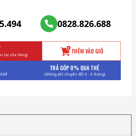
25.494
0828.826.688
Y
THÊM VÀO GIỎ
n tại cửa hàng)
TRẢ GÓP 0% QUA THẺ
000đ
(Không phí chuyển đổi 3 - 6 tháng)