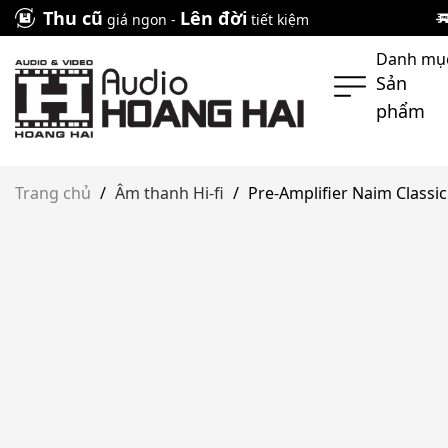
Skip
Thu cũ
Lên đời
giá ngon -
tiết kiệm
to
Danh mụ
content
Sản
phẩm
Trang chủ
/
Âm thanh Hi-fi
/
Pre-Amplifier Naim Classi