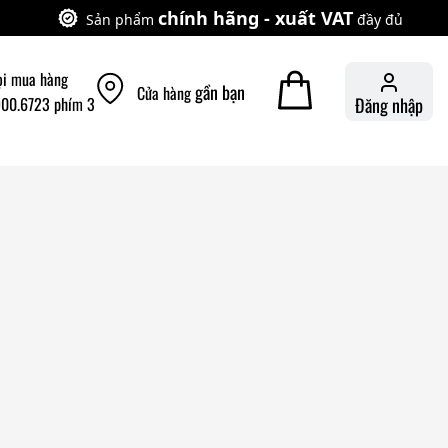
chính hãng - xuất VAT
Sản phẩm
đầy đủ
ọi mua hàng
gần bạn
Cửa hàng
900.6723 phím 3
Đăng nhập