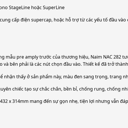
hono StageLine hoặc SuperLine
c cung cấp điện supercap, hoặc hỗ trợ từ các yếu tố đầu và
ng mẫu pre amply trước của thương hiệu, Naim NAC 282 tư
go và bên phải là các nút chọn đầu vào. Thiết kế đã trở thà
thể nhận thấy ở sản phẩm này, màu đen sang trọng, trang nh
yên chiếc tạo sự chắc chắn, bền bỉ, chống rung, chống nhiề
87 x 432 x 314mm mang đến sự gọn nhẹ, tiện lợi nhưng vẫn