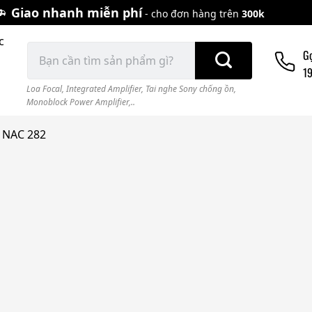
Giao nhanh miễn phí
- cho đơn hàng trên
300k
c
Tìm
G
kiếm:
1
Loa Focal
,
Integrated Amplifier
,
Tai nghe Sony chống ồn
,
Monoblock Power Amplifier,..
c NAC 282