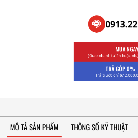
0913.2
MUA NGA
(Giao nhanh từ 2h hoặc nhậ
TRẢ GÓP 0%
Trả trước chỉ từ 2.000.
MÔ TẢ SẢN PHẨM
THÔNG SỐ KỸ THUẬT