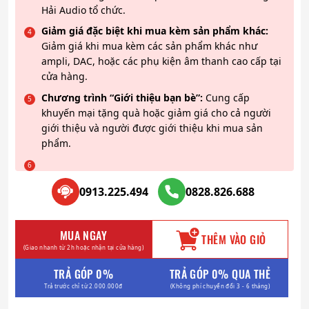
Hải Audio tổ chức.
Giảm giá đặc biệt khi mua kèm sản phẩm khác:
Giảm giá khi mua kèm các sản phẩm khác như
ampli, DAC, hoặc các phụ kiện âm thanh cao cấp tại
cửa hàng.
Chương trình “Giới thiệu bạn bè”:
Cung cấp
khuyến mại tặng quà hoặc giảm giá cho cả người
giới thiệu và người được giới thiệu khi mua sản
phẩm.
0913.225.494
0828.826.688
MUA NGAY
THÊM VÀO GIỎ
(Giao nhanh từ 2h hoặc nhận tại cửa hàng)
TRẢ GÓP 0%
TRẢ GÓP 0% QUA THẺ
Trả trước chỉ từ 2.000.000đ
(Không phí chuyển đổi 3 - 6 tháng)