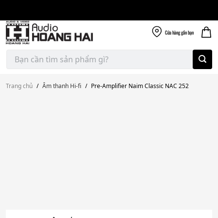
Giao nhanh miễn
Skip
phí
to
300k
content
Cửa hàng
gần bạn
Tìm
kiếm:
Trang chủ
/
Âm thanh Hi-fi
/
Pre-Amplifier Naim Classic NAC 252