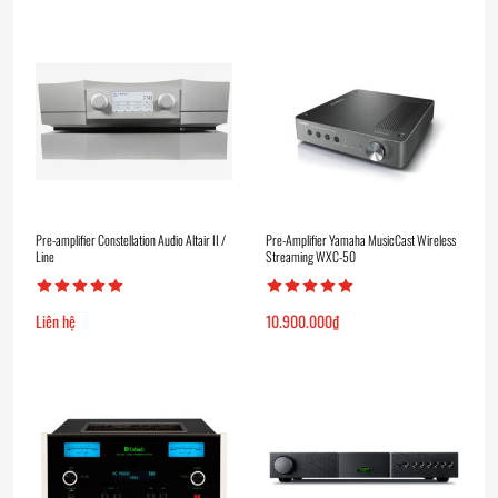
Pre-amplifier Constellation Audio Altair II /
Pre-Amplifier Yamaha MusicCast Wireless
Line
Streaming WXC-50
Liên hệ
10.900.000
₫