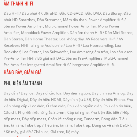
ÂM THANH HI-FI
Đầu Hi-fi
/ Đầu phát 4K UltraHD, Đầu CD-SACD, Đầu DVD, Đầu Bluray, Đầu
phát HD,Smartbox, Đầu Streamer, Mâm đĩa than.
Power Amplifier Hi-fi
/
Stereo Power Amplifier, Multi-channel Power Amplifier, Mono Power
Amplifier, Monoblock Power Amplifier.
Dàn âm thanh Hi-fi
/ Dàn Mini Stereo,
Dàn Stereo, Dàn Home Theater, Loa không dây.
AV Receivers Hi-fi
/ AV
Receivers Hi-fi
Tai nghe Audiophile
/
Loa Hi-fi
/ Loa Floorstanding, Loa
Bookshelf, Loa Center, Loa Subwoofer, Loa âm tường âm trần, Loa sân vườn.
Pre-Amplifier Hi-fi
/ Bộ giải mã DAC, Stereo Pre-Amplifiers, Multi-Channel
Pre-Amplifier
Integrated Amplifier Hi-fi
/ Integrated Amplifier Hi-fi.
HÀNG BÀY, GIẢM GIÁ
PHỤ KIỆN ÂM THANH
Dây dẫn
/ Dây loa, Dây nối cầu loa, Dây điện nguồn, Dây tín hiệu Analog, Dây
tín hiệu Digital, Dây tín hiệu HDMI, Dây tín hiệu USB, Dây tín hiệu Phono.
Phụ
kiện nâng cấp
/ Lọc điện, Ổ cắm điện, Phụ kiện nguồn điện, Phụ kiện tín hiệu,
Cầu chì, Phụ kiện kết nối giắc 3.5mm, Cáp tai nghe.
Phụ kiện đặc biệt
/ Hộp
tiếp mass, Dây tiếp mass, Chân kê chống rung, Tonearm, Bóng dẫn.
Tiêu
âm, tán âm, Tube trap
/ Tiêu âm, tán âm, Tube trap.
Dụng cụ vệ sinh DeOxit
/
Kệ máy, giá đỡ
/ Chân loa, Giá treo, Kệ máy.