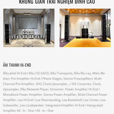
KHÔNG GIAN TRẢI NGHIỆM ĐỈNH CAO
ÂM THANH Hi-END
Đầu phát Hi-End
/ Đầu CD-SACD, Đầu Transports, Đầu Blu-ray, Mâm đĩa
than.
Pre-Amplifier Hi-End
/ Phono Stages, Stereo Preamplifiers, Multi-
Channel Pre-Amplifier.
DAC,Clock,Upsampler,...
/ DA Converter, Clock,
Upsampler, Đầu Network Player, Streamer.
Power Amplifier Hi-End
/
Monoblock Power Amplifier, Stereo Power Amplifier, Multi-Channel Power
Amplifier.
Loa Hi-End
/ Loa Floorstanding, Loa Bookshelf, Loa Center, Loa
Subwoofer, Loa Loudspeaker.
Integrated Amplifier Hi-End
/ Intergrated
Amplifier
All - In - One
/ All - In - One