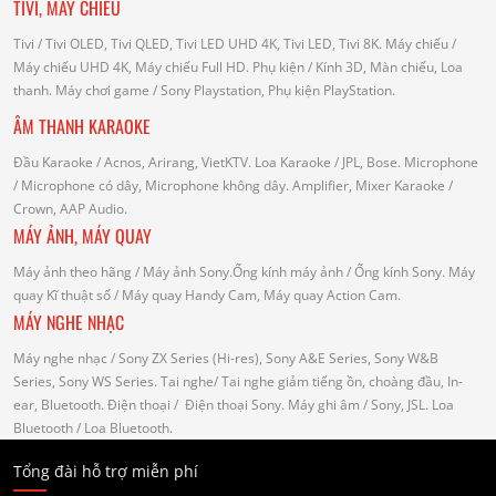
TIVI, MÁY CHIẾU
Tivi
/ Tivi OLED, Tivi QLED, Tivi LED UHD 4K, Tivi LED, Tivi 8K.
Máy chiếu
/
Máy chiếu UHD 4K, Máy chiếu Full HD.
Phụ kiện
/ Kính 3D, Màn chiếu, Loa
thanh.
Máy chơi game
/ Sony Playstation, Phụ kiện PlayStation.
ÂM THANH KARAOKE
Đầu Karaoke
/ Acnos, Arirang, VietKTV.
Loa Karaoke
/ JPL, Bose.
Microphone
/ Microphone có dây, Microphone không dây.
Amplifier, Mixer Karaoke
/
Crown, AAP Audio.
MÁY ẢNH, MÁY QUAY
Máy ảnh theo hãng
/ Máy ảnh Sony.Ống kính máy ảnh / Ống kính Sony.
Máy
quay Kĩ thuật số
/ Máy quay Handy Cam, Máy quay Action Cam.
MÁY NGHE NHẠC
Máy nghe nhạc
/ Sony ZX Series (Hi-res), Sony A&E Series, Sony W&B
Series, Sony WS Series.
Tai nghe
/ Tai nghe giảm tiếng ồn, choàng đầu, In-
ear, Bluetooth.
Điện thoại
/ Điện thoại Sony.
Máy ghi âm
/ Sony, JSL.
Loa
Bluetooth
/ Loa Bluetooth.
Tổng đài hỗ trợ miễn phí