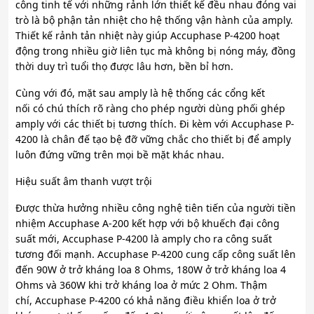
công tinh tế với những rảnh lớn thiết kế đều nhau đóng vai
trò là bộ phận tản nhiệt cho hệ thống vận hành của amply.
Thiết kế rảnh tản nhiệt này giúp Accuphase P-4200 hoạt
động trong nhiều giờ liên tục mà không bị nóng máy, đồng
thời duy trì tuổi thọ được lâu hơn, bền bỉ hơn.
Cùng với đó, mặt sau amply là hệ thống các cổng kết
nối có chú thích rõ ràng cho phép người dùng phối ghép
amply với các thiết bị tương thích. Đi kèm với Accuphase P-
4200 là chân đế tạo bệ đỡ vững chắc cho thiết bị để amply
luôn đứng vững trên mọi bề mặt khác nhau.
Hiệu suất âm thanh vượt trội
Được thừa hưởng nhiều công nghệ tiên tiến của người tiền
nhiệm Accuphase A-200 kết hợp với bộ khuếch đại công
suất mới, Accuphase P-4200 là amply cho ra công suất
tương đối mạnh. Accuphase P-4200 cung cấp công suất lên
đến 90W ở trở kháng loa 8 Ohms, 180W ở trở kháng loa 4
Ohms và 360W khi trở kháng loa ở mức 2 Ohm. Thậm
chí, Accuphase P-4200 có khả năng điều khiển loa ở trở