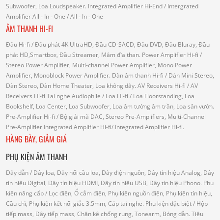
Subwoofer, Loa Loudspeaker.
Integrated Amplifier Hi-End
/ Intergrated
Amplifier
All - In - One
/ All - In - One
ÂM THANH HI-FI
Đầu Hi-fi
/ Đầu phát 4K UltraHD, Đầu CD-SACD, Đầu DVD, Đầu Bluray, Đầu
phát HD,Smartbox, Đầu Streamer, Mâm đĩa than.
Power Amplifier Hi-fi
/
Stereo Power Amplifier, Multi-channel Power Amplifier, Mono Power
Amplifier, Monoblock Power Amplifier.
Dàn âm thanh Hi-fi
/ Dàn Mini Stereo,
Dàn Stereo, Dàn Home Theater, Loa không dây.
AV Receivers Hi-fi
/ AV
Receivers Hi-fi
Tai nghe Audiophile
/
Loa Hi-fi
/ Loa Floorstanding, Loa
Bookshelf, Loa Center, Loa Subwoofer, Loa âm tường âm trần, Loa sân vườn.
Pre-Amplifier Hi-fi
/ Bộ giải mã DAC, Stereo Pre-Amplifiers, Multi-Channel
Pre-Amplifier
Integrated Amplifier Hi-fi
/ Integrated Amplifier Hi-fi.
HÀNG BÀY, GIẢM GIÁ
PHỤ KIỆN ÂM THANH
Dây dẫn
/ Dây loa, Dây nối cầu loa, Dây điện nguồn, Dây tín hiệu Analog, Dây
tín hiệu Digital, Dây tín hiệu HDMI, Dây tín hiệu USB, Dây tín hiệu Phono.
Phụ
kiện nâng cấp
/ Lọc điện, Ổ cắm điện, Phụ kiện nguồn điện, Phụ kiện tín hiệu,
Cầu chì, Phụ kiện kết nối giắc 3.5mm, Cáp tai nghe.
Phụ kiện đặc biệt
/ Hộp
tiếp mass, Dây tiếp mass, Chân kê chống rung, Tonearm, Bóng dẫn.
Tiêu