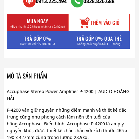
0913.225.494
0828.826.688
MUA NGAY
THÊM VÀO GIỎ
(Giao nhanh từ 2h hoặc nhận tại cửa hàng)
TRẢ GÓP 0%
TRẢ GÓP 0% QUA THẺ
Trả trước chỉ từ 2.000.000đ
(Không phí chuyển đổi 3 - 6 tháng)
MÔ TẢ SẢN PHẨM
Accuphase Stereo Power Amplifier P-4200 | AUDIO HOÀNG
HẢI
P-4200 vẫn giữ nguyên những điểm mạnh về thiết kế đặc
trưng cũng như phong cách làm nên tên tuổi của
hãng Accuphase. Điển hình, Accuphase P-4200 là amply
nguyên khối, được thiết kế chắc chắn với kích thước 465 x
190 x 427mm cùng trọng lượng 28.9kg.