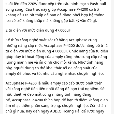
suất lên đến 220W được xếp trên cấu hình mạch Push-pull
song song. Cấu trúc này giúp Accuphase P-4200 có trở
kháng đầu ra rất thấp để bạn dễ dàng phối hợp hệ thống
loa có trở kháng thấp mà không gặp bất kỳ vấn đề gì.
2 tụ điện với mức điện dung 47.000μF
Kế thừa công nghệ xuất sắc từ hãng Accuphase cùng
những nâng cấp mới, Accuphase P-4200 được hãng bố trí 2
tụ điện với mức điện dung 47.000μF. Chức năng của tụ điện
giúp duy trì hoạt động của amply cũng như cung cấp năng
lượng mạnh mẽ và ổn định cho mỗi kênh. Nhờ tính năng
này, người dùng có thể khai thác tối đa công suất của
amply để phục vụ tốt nhu cầu nghe nhạc chuyên nghiệp.
Accuphase P-4200 là mẫu amply cao cấp được phát triển
với công nghệ tiên tiến nhất đáng để bạn trải nghiệm. Sở
hữu thiết kế đẹp mắt cùng những tính năng đáng
nể, Accuphase P-4200 thích hợp để bạn tô điểm không gian
âm nhạc thêm phần sang trọng, chuyên nghiệp. Còn chần
chừ gì nữa, hãy đến ngay AUDIO Hoàng Hải để rước ngay