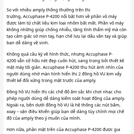
So với nhiều amply thông thường trên thị
trường, Accuphase P-4200 nổi bật hơn về phần vỏ máy
được làm từ chất liệu kim loại nhôm bắt mắt. Phần vỏ máy
không những giúp chống nhiễu, tăng tính thẩm mỹ mà còn
tạo cảm giác sờ mịn tay, hạn chế lưu lại dấu vân tay và giúp
bạn dễ dàng vệ sinh.
Không quá cầu kỳ về hình thức, nhưng Accuphase P-
4200 vẫn sở hữu nét đẹp cuốn hút, sang trọng bởi thiết kế
mặt máy tối giản. Accuphase P-4200 thu hút ánh nhìn của
người dùng nhờ màn hình hiển thị 2 đồng hồ VU kim vẩy
thiết kế đối xứng trong mặt trước của amply.
Đồng hồ VU hiển thị các chế độ âm sắc khi chơi nhạc cho
phép người dùng dễ dàng kiểm soát hoạt động của amply.
Ngoài ra, bên dưới đồng hồ VU là hệ thống các nút bấm,
xoay – vặn điều khiển giúp bạn dễ dàng tùy chỉnh mọi chế
độ của amply theo ý muốn của mình.
Hơn nữa, phần mặt trên của Accuphase P-4200 được gia