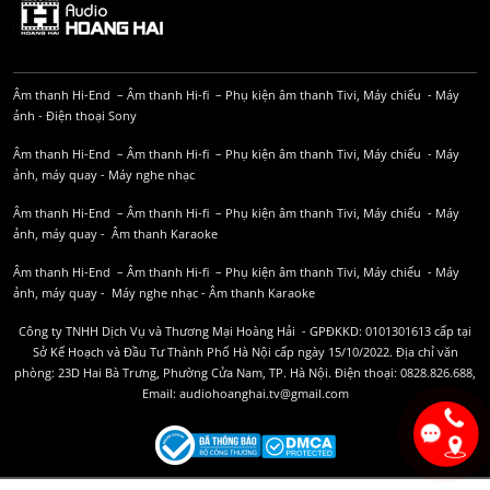
Âm thanh Hi-End
–
Âm thanh Hi-fi
–
Phụ kiện âm thanh
Tivi, Máy chiếu
-
Máy
ảnh
-
Điện thoại Sony
Âm thanh Hi-End
–
Âm thanh Hi-fi
–
Phụ kiện âm thanh
Tivi, Máy chiếu
-
Máy
ảnh, máy quay
-
Máy nghe nhạc
Âm thanh Hi-End
–
Âm thanh Hi-fi
–
Phụ kiện âm thanh
Tivi, Máy chiếu
-
Máy
ảnh, máy quay
-
Âm thanh Karaoke
Âm thanh Hi-End
–
Âm thanh Hi-fi
–
Phụ kiện âm thanh
Tivi, Máy chiếu
-
Máy
ảnh, máy quay
-
Máy nghe nhạc
-
Âm thanh Karaoke
Công ty TNHH Dịch Vụ và Thương Mại Hoàng Hải - GPĐKKD: 0101301613 cấp tại
Sở Kế Hoạch và Đầu Tư Thành Phố Hà Nội cấp ngày 15/10/2022. Địa chỉ văn
phòng: 23D Hai Bà Trưng, Phường Cửa Nam, TP. Hà Nội. Điện thoại: 0828.826.688,
Email: audiohoanghai.tv@gmail.com