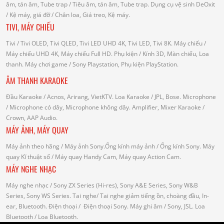
âm, tán âm, Tube trap
/ Tiêu âm, tán âm, Tube trap.
Dụng cụ vệ sinh DeOxit
/
Kệ máy, giá đỡ
/ Chân loa, Giá treo, Kệ máy.
TIVI, MÁY CHIẾU
Tivi
/ Tivi OLED, Tivi QLED, Tivi LED UHD 4K, Tivi LED, Tivi 8K.
Máy chiếu
/
Máy chiếu UHD 4K, Máy chiếu Full HD.
Phụ kiện
/ Kính 3D, Màn chiếu, Loa
thanh.
Máy chơi game
/ Sony Playstation, Phụ kiện PlayStation.
ÂM THANH KARAOKE
Đầu Karaoke
/ Acnos, Arirang, VietKTV.
Loa Karaoke
/ JPL, Bose.
Microphone
/ Microphone có dây, Microphone không dây.
Amplifier, Mixer Karaoke
/
Crown, AAP Audio.
MÁY ẢNH, MÁY QUAY
Máy ảnh theo hãng
/ Máy ảnh Sony.Ống kính máy ảnh / Ống kính Sony.
Máy
quay Kĩ thuật số
/ Máy quay Handy Cam, Máy quay Action Cam.
MÁY NGHE NHẠC
Máy nghe nhạc
/ Sony ZX Series (Hi-res), Sony A&E Series, Sony W&B
Series, Sony WS Series.
Tai nghe
/ Tai nghe giảm tiếng ồn, choàng đầu, In-
ear, Bluetooth.
Điện thoại
/ Điện thoại Sony.
Máy ghi âm
/ Sony, JSL.
Loa
Bluetooth
/ Loa Bluetooth.