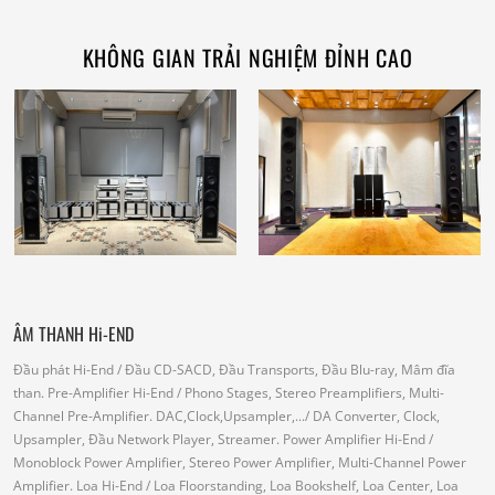
KHÔNG GIAN TRẢI NGHIỆM ĐỈNH CAO
ÂM THANH Hi-END
Đầu phát Hi-End
/ Đầu CD-SACD, Đầu Transports, Đầu Blu-ray, Mâm đĩa
than.
Pre-Amplifier Hi-End
/ Phono Stages, Stereo Preamplifiers, Multi-
Channel Pre-Amplifier.
DAC,Clock,Upsampler,...
/ DA Converter, Clock,
Upsampler, Đầu Network Player, Streamer.
Power Amplifier Hi-End
/
Monoblock Power Amplifier, Stereo Power Amplifier, Multi-Channel Power
Amplifier.
Loa Hi-End
/ Loa Floorstanding, Loa Bookshelf, Loa Center, Loa