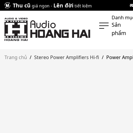
Skip
Thu cũ
Lên đời
giá ngon -
tiết kiệm
to
Danh mụ
content
Sản
phẩm
Trang chủ
/
Stereo Power Amplifiers Hi-fi
/
Power Ampli