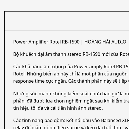
Power Amplifier Rotel RB-1590 | HOÀNG HẢI AUDIO
Bộ khuếch đại âm thanh stereo RB-1590 mới của Rotel
Các khả năng ấn tượng của Power amply Rotel RB-159
Rotel. Những biến áp này chỉ là một phần của nguồn 
response time cực ngắn. Các thành phần này sẽ tiếp t
Nhưng sức mạnh không kiểm soát chưa bao giờ là mục 
phần đã được lựa chọn nghiêm ngặt sau khi kiểm tr
tín hiệu tối đa và cải tiến hình ảnh stereo.
Các tính năng bao gồm: Kết nối đầu vào Balanced XLR 
relay để giảm dòng điện surge và kéo dài tuổi thọ , 