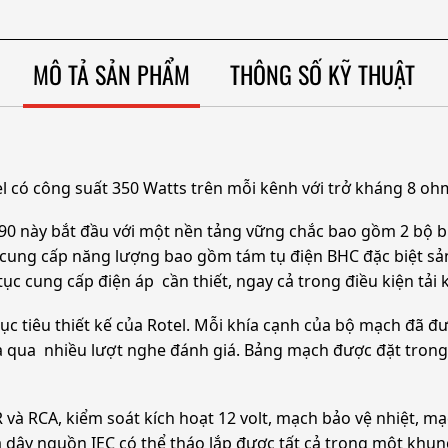
MÔ TẢ SẢN PHẨM
THÔNG SỐ KỸ THUẬT
 có công suất 350 Watts trên mỗi kênh với trở kháng 8 ohm
0 này bắt đầu với một nền tảng vững chắc bao gồm 2 bộ bi
cung cấp năng lượng bao gồm tám tụ điện BHC đặc biệt sản 
ục cung cấp điện áp cần thiết, ngay cả trong điều kiện tải 
tiêu thiết kế của Rotel. Mỗi khía cạnh của bộ mạch đã được
a qua nhiều lượt nghe đánh giá. Bảng mạch được đặt tron
và RCA, kiểm soát kích hoạt 12 volt, mạch bảo vệ nhiệt, mạ
và dây nguồn IEC có thể tháo lắp được tất cả trong một khun