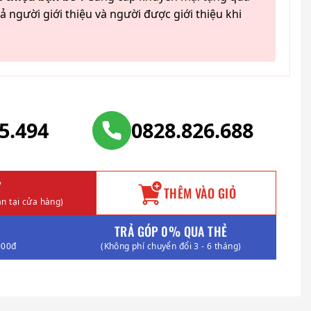
ả người giới thiệu và người được giới thiệu khi
25.494
0828.826.688
Y
THÊM VÀO GIỎ
n tại cửa hàng)
TRẢ GÓP 0% QUA THẺ
000đ
(Không phí chuyển đổi 3 - 6 tháng)