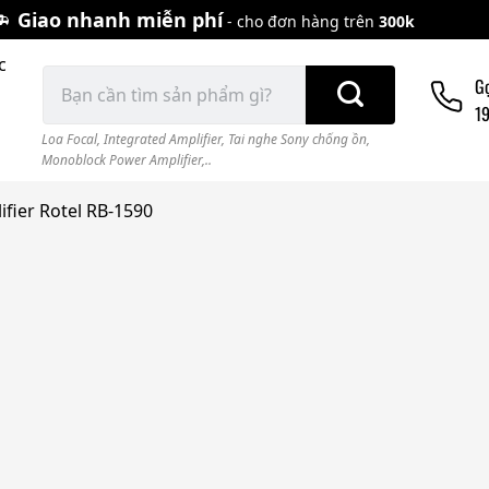
Giao nhanh miễn phí
- cho đơn hàng trên
300k
c
Tìm
G
kiếm:
1
Loa Focal
,
Integrated Amplifier
,
Tai nghe Sony chống ồn
,
Monoblock Power Amplifier,..
fier Rotel RB-1590