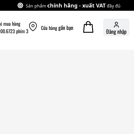
chính hãng - xuất VAT
Sản phẩm
đầy đủ
ọi mua hàng
gần bạn
Cửa hàng
900.6723 phím 3
Đăng nhập