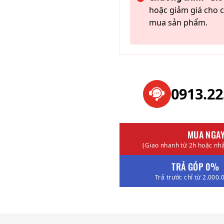
hoặc giảm giá cho c
mua sản phẩm.
0913.2
MUA NGA
(Giao nhanh từ 2h hoặc nhậ
TRẢ GÓP 0%
Trả trước chỉ từ 2.000.