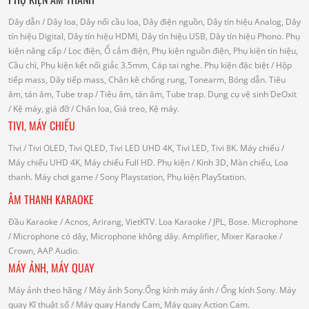
Dây dẫn
/ Dây loa, Dây nối cầu loa, Dây điện nguồn, Dây tín hiệu Analog, Dây
tín hiệu Digital, Dây tín hiệu HDMI, Dây tín hiệu USB, Dây tín hiệu Phono.
Phụ
kiện nâng cấp
/ Lọc điện, Ổ cắm điện, Phụ kiện nguồn điện, Phụ kiện tín hiệu,
Cầu chì, Phụ kiện kết nối giắc 3.5mm, Cáp tai nghe.
Phụ kiện đặc biệt
/ Hộp
tiếp mass, Dây tiếp mass, Chân kê chống rung, Tonearm, Bóng dẫn.
Tiêu
âm, tán âm, Tube trap
/ Tiêu âm, tán âm, Tube trap.
Dụng cụ vệ sinh DeOxit
/
Kệ máy, giá đỡ
/ Chân loa, Giá treo, Kệ máy.
TIVI, MÁY CHIẾU
Tivi
/ Tivi OLED, Tivi QLED, Tivi LED UHD 4K, Tivi LED, Tivi 8K.
Máy chiếu
/
Máy chiếu UHD 4K, Máy chiếu Full HD.
Phụ kiện
/ Kính 3D, Màn chiếu, Loa
thanh.
Máy chơi game
/ Sony Playstation, Phụ kiện PlayStation.
ÂM THANH KARAOKE
Đầu Karaoke
/ Acnos, Arirang, VietKTV.
Loa Karaoke
/ JPL, Bose.
Microphone
/ Microphone có dây, Microphone không dây.
Amplifier, Mixer Karaoke
/
Crown, AAP Audio.
MÁY ẢNH, MÁY QUAY
Máy ảnh theo hãng
/ Máy ảnh Sony.Ống kính máy ảnh / Ống kính Sony.
Máy
quay Kĩ thuật số
/ Máy quay Handy Cam, Máy quay Action Cam.