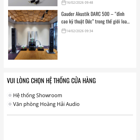
Award: Dedicated Audio 2026 từ The
16/02/2026 09:48
Absolute Sound
Gauder Akustik DARC 500 – “đỉnh
cao kỹ thuật Đức” trong thế giới loa
hi-end tham chiếu
14/02/2026 09:34
VUI LÒNG CHỌN HỆ THỐNG CỬA HÀNG
Hệ thống Showroom
Văn phòng Hoàng Hải Audio