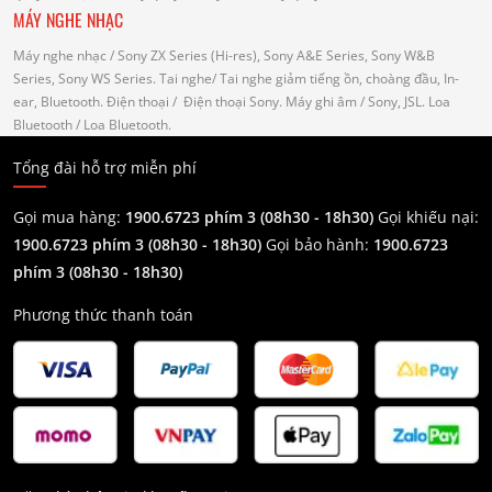
MÁY NGHE NHẠC
Máy nghe nhạc
/ Sony ZX Series (Hi-res), Sony A&E Series, Sony W&B
Series, Sony WS Series.
Tai nghe
/ Tai nghe giảm tiếng ồn, choàng đầu, In-
ear, Bluetooth.
Điện thoại
/ Điện thoại Sony.
Máy ghi âm
/ Sony, JSL.
Loa
Bluetooth
/ Loa Bluetooth.
Tổng đài hỗ trợ miễn phí
Gọi mua hàng:
1900.6723 phím 3 (08h30 - 18h30)
Gọi khiếu nại:
1900.6723 phím 3
(08h30 - 18h30)
Gọi bảo hành:
1900.6723
phím 3
(08h30 - 18h30)
Phương thức thanh toán