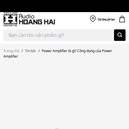
Giao nhanh miễn
Skip
phí
to
300k
content
Cửa hàng
gần bạn
Tìm
kiếm:
Trang chủ
/
Tin tức
/
Power Amplifier là gì? Công dụng của Power
Amplifier