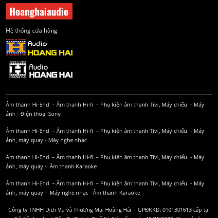
Hệ thống cửa hàng
Âm thanh Hi-End
–
Âm thanh Hi-fi
–
Phụ kiện âm thanh
Tivi, Máy chiếu
-
Máy
ảnh
-
Điện thoại Sony
Âm thanh Hi-End
–
Âm thanh Hi-fi
–
Phụ kiện âm thanh
Tivi, Máy chiếu
-
Máy
ảnh, máy quay
-
Máy nghe nhạc
Âm thanh Hi-End
–
Âm thanh Hi-fi
–
Phụ kiện âm thanh
Tivi, Máy chiếu
-
Máy
ảnh, máy quay
-
Âm thanh Karaoke
Âm thanh Hi-End
–
Âm thanh Hi-fi
–
Phụ kiện âm thanh
Tivi, Máy chiếu
-
Máy
ảnh, máy quay
-
Máy nghe nhạc
-
Âm thanh Karaoke
Công ty TNHH Dịch Vụ và Thương Mại Hoàng Hải - GPĐKKD: 0101301613 cấp tại