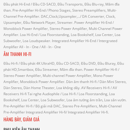
Đầu phát Hi-End
/ Đầu CD-SACD, Đầu Transports, Đầu Blu-ray, Mâm đĩa
than.
Pre-Amplifier Hi-End
/ Phono Stages, Stereo Preamplifiers, Multi-
Channel Pre-Amplifier.
DAC,Clock,Upsampler,...
/ DA Converter, Clock,
Upsampler, Đầu Network Player, Streamer.
Power Amplifier Hi-End
/
Monoblock Power Amplifier, Stereo Power Amplifier, Multi-Channel Power
Amplifier.
Loa Hi-End
/ Loa Floorstanding, Loa Bookshelf, Loa Center, Loa
Subwoofer, Loa Loudspeaker.
Integrated Amplifier Hi-End
/ Intergrated
Amplifier
All - In - One
/ All - In - One
ÂM THANH HI-FI
Đầu Hi-fi
/ Đầu phát 4K UltraHD, Đầu CD-SACD, Đầu DVD, Đầu Bluray, Đầu
phát HD,Smartbox, Đầu Streamer, Mâm đĩa than.
Power Amplifier Hi-fi
/
Stereo Power Amplifier, Multi-channel Power Amplifier, Mono Power
Amplifier, Monoblock Power Amplifier.
Dàn âm thanh Hi-fi
/ Dàn Mini Stereo,
Dàn Stereo, Dàn Home Theater, Loa không dây.
AV Receivers Hi-fi
/ AV
Receivers Hi-fi
Tai nghe Audiophile
/
Loa Hi-fi
/ Loa Floorstanding, Loa
Bookshelf, Loa Center, Loa Subwoofer, Loa âm tường âm trần, Loa sân vườn.
Pre-Amplifier Hi-fi
/ Bộ giải mã DAC, Stereo Pre-Amplifiers, Multi-Channel
Pre-Amplifier
Integrated Amplifier Hi-fi
/ Integrated Amplifier Hi-fi.
HÀNG BÀY, GIẢM GIÁ
PHỤ KIỆN ÂM THANH