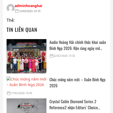
adminhoanghai
12/03/2025 10:19
Thẻ:
TIN LIÊN QUAN
Audio Hoàng Hải chính thức khai xuân
Bính Ngọ 2026: Rộn ràng ngày mở
cửa, trọn vẹn lời chúc đầu năm
22/02/2026 13:32
Chúc mừng năm mới – Xuân Bính Ngọ
2026
17/02/2026 10:45
Crystal Cable Diamond Series 2
Reference2 nhận Editors’ Choice