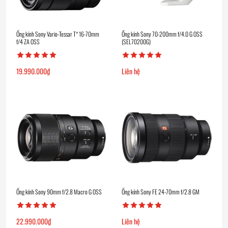
Ống kính Sony Vario-Tessar T* 16-70mm
Ống kính Sony 70-200mm f/4.0 G OSS
f/4 ZA OSS
(SEL70200G)
19.990.000
₫
Liên hệ
Ống kính Sony 90mm f/2.8 Macro G OSS
Ống kính Sony FE 24-70mm f/2.8 GM
22.990.000
₫
Liên hệ