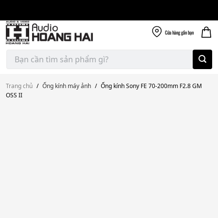
Giao nhanh miễn
Skip
phí
to
300k
content
Cửa hàng
gần bạn
Tìm
kiếm:
Trang chủ
/
Ống kính máy ảnh
/
Ống kính Sony FE 70-200mm F2.8 GM
OSS II