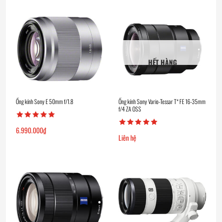
HẾT HÀNG
Ống kính Sony E 50mm f/1.8
Ống kính Sony Vario-Tessar T* FE 16-35mm
f/4 ZA OSS
6.990.000
₫
Liên hệ