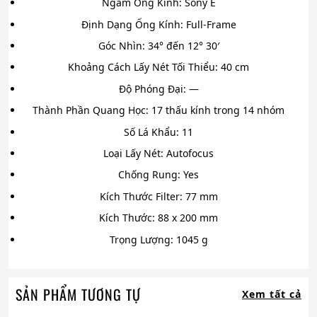
Ngàm Ống Kính:
Sony E
Định Dạng Ống Kính:
Full-Frame
Góc Nhìn:
34° đến 12° 30′
Khoảng Cách Lấy Nét Tối Thiểu:
40 cm
Độ Phóng Đại:
—
Thành Phần Quang Học:
17 thấu kính trong 14 nhóm
Số Lá Khẩu:
11
Loại Lấy Nét:
Autofocus
Chống Rung:
Yes
Kích Thước Filter:
77 mm
Kích Thước:
88 x 200 mm
Trọng Lượng:
1045 g
SẢN PHẨM TƯƠNG TỰ
Xem tất cả