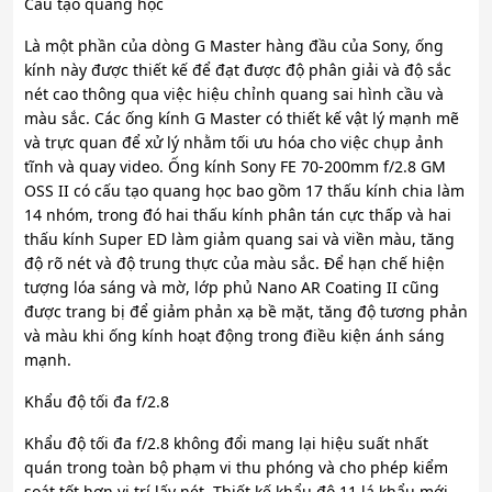
Cấu tạo quang học
Là một phần của dòng G Master hàng đầu của Sony, ống
kính này được thiết kế để đạt được độ phân giải và độ sắc
nét cao thông qua việc hiệu chỉnh quang sai hình cầu và
màu sắc. Các ống kính G Master có thiết kế vật lý mạnh mẽ
và trực quan để xử lý nhằm tối ưu hóa cho việc chụp ảnh
tĩnh và quay video. Ống kính Sony FE 70-200mm f/2.8 GM
OSS II có cấu tạo quang học bao gồm 17 thấu kính chia làm
14 nhóm, trong đó hai thấu kính phân tán cực thấp và hai
thấu kính Super ED làm giảm quang sai và viền màu, tăng
độ rõ nét và độ trung thực của màu sắc. Để hạn chế hiện
tượng lóa sáng và mờ, lớp phủ Nano AR Coating II cũng
được trang bị để giảm phản xạ bề mặt, tăng độ tương phản
và màu khi ống kính hoạt động trong điều kiện ánh sáng
mạnh.
Khẩu độ tối đa f/2.8
Khẩu độ tối đa f/2.8 không đổi mang lại hiệu suất nhất
quán trong toàn bộ phạm vi thu phóng và cho phép kiểm
soát tốt hơn vị trí lấy nét. Thiết kế khẩu độ 11 lá khẩu mới