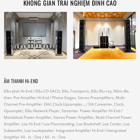
KHÔNG GIAN TRẢI NGHIỆM ĐỈNH CAO
ÂM THANH Hi-END
Đầu phát Hi-End
/ Đầu CD-SACD, Đầu Transports, Đầu Blu-ray, Mâm đĩa
than.
Pre-Amplifier Hi-End
/ Phono Stages, Stereo Preamplifiers, Multi-
Channel Pre-Amplifier.
DAC,Clock,Upsampler,...
/ DA Converter, Clock,
Upsampler, Đầu Network Player, Streamer.
Power Amplifier Hi-End
/
Monoblock Power Amplifier, Stereo Power Amplifier, Multi-Channel Power
Amplifier.
Loa Hi-End
/ Loa Floorstanding, Loa Bookshelf, Loa Center, Loa
Subwoofer, Loa Loudspeaker.
Integrated Amplifier Hi-End
/ Intergrated
Amplifier
All - In - One
/ All - In - One