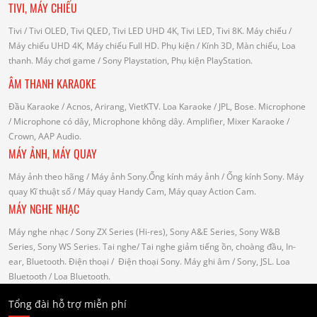
TIVI, MÁY CHIẾU
Tivi
/ Tivi OLED, Tivi QLED, Tivi LED UHD 4K, Tivi LED, Tivi 8K.
Máy chiếu
/
Máy chiếu UHD 4K, Máy chiếu Full HD.
Phụ kiện
/ Kính 3D, Màn chiếu, Loa
thanh.
Máy chơi game
/ Sony Playstation, Phụ kiện PlayStation.
ÂM THANH KARAOKE
Đầu Karaoke
/ Acnos, Arirang, VietKTV.
Loa Karaoke
/ JPL, Bose.
Microphone
/ Microphone có dây, Microphone không dây.
Amplifier, Mixer Karaoke
/
Crown, AAP Audio.
MÁY ẢNH, MÁY QUAY
Máy ảnh theo hãng
/ Máy ảnh Sony.Ống kính máy ảnh / Ống kính Sony.
Máy
quay Kĩ thuật số
/ Máy quay Handy Cam, Máy quay Action Cam.
MÁY NGHE NHẠC
Máy nghe nhạc
/ Sony ZX Series (Hi-res), Sony A&E Series, Sony W&B
Series, Sony WS Series.
Tai nghe
/ Tai nghe giảm tiếng ồn, choàng đầu, In-
ear, Bluetooth.
Điện thoại
/ Điện thoại Sony.
Máy ghi âm
/ Sony, JSL.
Loa
Bluetooth
/ Loa Bluetooth.
Tổng đài hỗ trợ miễn phí