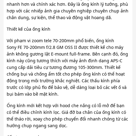
nhanh hơn và chính xác hơn. Đây là ống kính lý tưởng, phù
hợp với các nhiếp ảnh gia chuyên nghiệp chuyên chụp ảnh
chân dung, sự kiện, thể thao và động vật hoang dã.
Thiết kế của ống kính
Với phạm vi zoom tele 70-200mm phổ biến, ống kính
Sony FE 70-200mm f/2.8 GM OSS II được thiết kế cho máy
ảnh không gương lật E-mount full-frame. Bên cạnh đó, ống
kính này cũng tương thích với máy ảnh định dạng APS-C
cung cấp dải tiêu cự tương đương 105-300mm. Thiết kế
chống bụi và chống ẩm tốt cho phép ống kính có thể hoạt
động trong môi trường khắc nghiệt. Các thấu kính phía
trước có lớp phủ flo để bảo vệ, dễ dàng loại bỏ các vết ố và
bụi bám vào bề mặt kính.
Ống kính mới kết hợp với hood che nắng có lỗ mở để bạn
có thể điều chỉnh kính lọc. Giá đỡ ba chân của ống kính có
thể tháo rời, xoay cho phép chuyển đổi nhanh chóng từ các
hướng chụp ngang sang dọc.