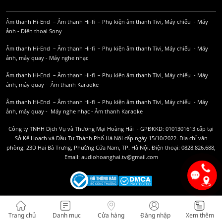
Âm thanh Hi-End
–
Âm thanh Hi-fi
–
Phụ kiện âm thanh
Tivi, Máy chiếu
-
Máy
ảnh
-
Điện thoại Sony
Âm thanh Hi-End
–
Âm thanh Hi-fi
–
Phụ kiện âm thanh
Tivi, Máy chiếu
-
Máy
ảnh, máy quay
-
Máy nghe nhạc
Âm thanh Hi-End
–
Âm thanh Hi-fi
–
Phụ kiện âm thanh
Tivi, Máy chiếu
-
Máy
ảnh, máy quay
-
Âm thanh Karaoke
Âm thanh Hi-End
–
Âm thanh Hi-fi
–
Phụ kiện âm thanh
Tivi, Máy chiếu
-
Máy
ảnh, máy quay
-
Máy nghe nhạc
-
Âm thanh Karaoke
Công ty TNHH Dịch Vụ và Thương Mại Hoàng Hải - GPĐKKD: 0101301613 cấp tại
Sở Kế Hoạch và Đầu Tư Thành Phố Hà Nội cấp ngày 15/10/2022. Địa chỉ văn
phòng: 23D Hai Bà Trưng, Phường Cửa Nam, TP. Hà Nội. Điện thoại: 0828.826.688,
Email: audiohoanghai.tv@gmail.com
Trang chủ
Danh mục
Cửa hàng
Đăng nhập
Xem thêm