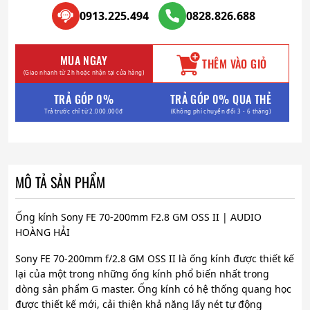
0913.225.494
0828.826.688
MUA NGAY
THÊM VÀO GIỎ
(Giao nhanh từ 2h hoặc nhận tại cửa hàng)
TRẢ GÓP 0%
TRẢ GÓP 0% QUA THẺ
Trả trước chỉ từ 2.000.000đ
(Không phí chuyển đổi 3 - 6 tháng)
MÔ TẢ SẢN PHẨM
Ống kính Sony FE 70-200mm F2.8 GM OSS II | AUDIO
HOÀNG HẢI
Sony FE 70-200mm f/2.8 GM OSS II là ống kính được thiết kế
lại của một trong những ống kính phổ biến nhất trong
dòng sản phẩm G master. Ống kính có hệ thống quang học
được thiết kế mới, cải thiện khả năng lấy nét tự động