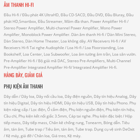
ÂM THANH HI-FI
Đầu Hi-fi
/ Đầu phát 4K UltraHD, Đầu CD-SACD, Đầu DVD, Đầu Bluray, Đầu
phát HD,Smartbox, Đầu Streamer, Mâm đĩa than.
Power Amplifier Hi-fi
/
Stereo Power Amplifier, Multi-channel Power Amplifier, Mono Power
Amplifier, Monoblock Power Amplifier.
Dàn âm thanh Hi-fi
/ Dàn Mini Stereo,
Dàn Stereo, Dàn Home Theater, Loa không dây.
AV Receivers Hi-fi
/ AV
Receivers Hi-fi
Tai nghe Audiophile
/
Loa Hi-fi
/ Loa Floorstanding, Loa
Bookshelf, Loa Center, Loa Subwoofer, Loa âm tường âm trần, Loa sân vườn.
Pre-Amplifier Hi-fi
/ Bộ giải mã DAC, Stereo Pre-Amplifiers, Multi-Channel
Pre-Amplifier
Integrated Amplifier Hi-fi
/ Integrated Amplifier Hi-fi.
HÀNG BÀY, GIẢM GIÁ
PHỤ KIỆN ÂM THANH
Dây dẫn
/ Dây loa, Dây nối cầu loa, Dây điện nguồn, Dây tín hiệu Analog, Dây
tín hiệu Digital, Dây tín hiệu HDMI, Dây tín hiệu USB, Dây tín hiệu Phono.
Phụ
kiện nâng cấp
/ Lọc điện, Ổ cắm điện, Phụ kiện nguồn điện, Phụ kiện tín hiệu,
Cầu chì, Phụ kiện kết nối giắc 3.5mm, Cáp tai nghe.
Phụ kiện đặc biệt
/ Hộp
tiếp mass, Dây tiếp mass, Chân kê chống rung, Tonearm, Bóng dẫn.
Tiêu
âm, tán âm, Tube trap
/ Tiêu âm, tán âm, Tube trap.
Dụng cụ vệ sinh DeOxit
/
Kệ máy, giá đỡ
/ Chân loa, Giá treo, Kệ máy.