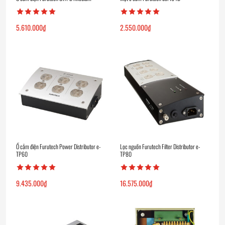
5.610.000
₫
2.550.000
₫
Ổ cắm điện Furutech Power Distributor e-
Lọc nguồn Furutech Filter Distributor e-
TP60
TP80
9.435.000
₫
16.575.000
₫