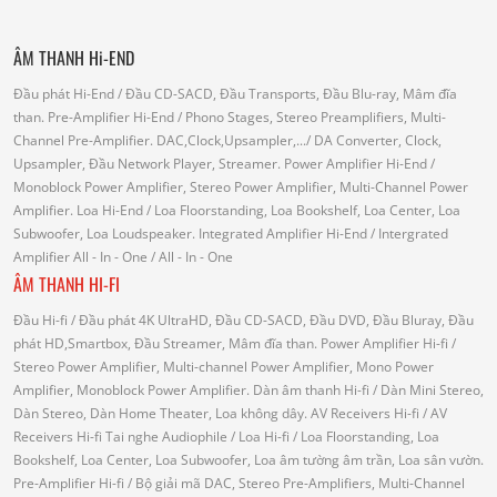
ÂM THANH Hi-END
Đầu phát Hi-End
/ Đầu CD-SACD, Đầu Transports, Đầu Blu-ray, Mâm đĩa
than.
Pre-Amplifier Hi-End
/ Phono Stages, Stereo Preamplifiers, Multi-
Channel Pre-Amplifier.
DAC,Clock,Upsampler,...
/ DA Converter, Clock,
Upsampler, Đầu Network Player, Streamer.
Power Amplifier Hi-End
/
Monoblock Power Amplifier, Stereo Power Amplifier, Multi-Channel Power
Amplifier.
Loa Hi-End
/ Loa Floorstanding, Loa Bookshelf, Loa Center, Loa
Subwoofer, Loa Loudspeaker.
Integrated Amplifier Hi-End
/ Intergrated
Amplifier
All - In - One
/ All - In - One
ÂM THANH HI-FI
Đầu Hi-fi
/ Đầu phát 4K UltraHD, Đầu CD-SACD, Đầu DVD, Đầu Bluray, Đầu
phát HD,Smartbox, Đầu Streamer, Mâm đĩa than.
Power Amplifier Hi-fi
/
Stereo Power Amplifier, Multi-channel Power Amplifier, Mono Power
Amplifier, Monoblock Power Amplifier.
Dàn âm thanh Hi-fi
/ Dàn Mini Stereo,
Dàn Stereo, Dàn Home Theater, Loa không dây.
AV Receivers Hi-fi
/ AV
Receivers Hi-fi
Tai nghe Audiophile
/
Loa Hi-fi
/ Loa Floorstanding, Loa
Bookshelf, Loa Center, Loa Subwoofer, Loa âm tường âm trần, Loa sân vườn.
Pre-Amplifier Hi-fi
/ Bộ giải mã DAC, Stereo Pre-Amplifiers, Multi-Channel