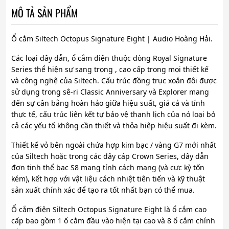
MÔ TẢ SẢN PHẨM
Ổ cắm Siltech Octopus Signature Eight | Audio Hoàng Hải.
Các loại dây dẫn, ổ cắm điện thuộc dòng Royal Signature
Series thể hiện sự sang trọng , cao cấp trong mọi thiết kế
và công nghệ của Siltech. Cấu trúc đồng trục xoắn đôi được
sử dụng trong sê-ri Classic Anniversary và Explorer mang
đến sự cân bằng hoàn hảo giữa hiệu suất, giá cả và tính
thực tế, cấu trúc liên kết tự bảo vệ thanh lịch của nó loại bỏ
cả các yếu tố không cần thiết và thỏa hiệp hiệu suất đi kèm.
Thiết kế vỏ bên ngoài chứa hợp kim bạc / vàng G7 mới nhất
của Siltech hoặc trong các dây cáp Crown Series, dây dẫn
đơn tinh thể bạc S8 mang tính cách mạng (và cực kỳ tốn
kém), kết hợp với vật liệu cách nhiệt tiên tiến và kỹ thuật
sản xuất chính xác để tạo ra tốt nhất bạn có thể mua.
Ổ cắm điện Siltech Octopus Signature Eight là ổ cắm cao
cấp bao gồm 1 ổ cắm đầu vào hiện tại cao và 8 ổ cắm chính