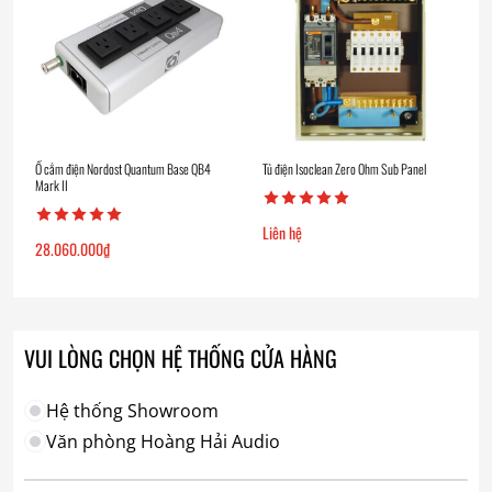
Ổ cắm điện Nordost Quantum Base QB4
Tủ điện Isoclean Zero Ohm Sub Panel
Mark II
Liên hệ
28.060.000
₫
VUI LÒNG CHỌN HỆ THỐNG CỬA HÀNG
Hệ thống Showroom
Văn phòng Hoàng Hải Audio