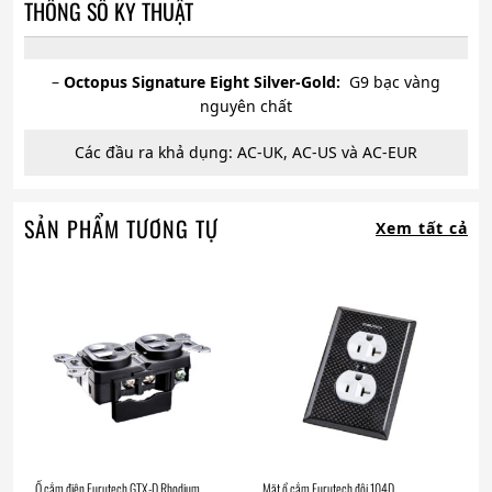
THÔNG SỐ KỸ THUẬT
–
Octopus Signature Eight Silver-Gold:
G9 bạc vàng
nguyên chất
Các đầu ra khả dụng: AC-UK, AC-US và AC-EUR
SẢN PHẨM TƯƠNG TỰ
Xem tất cả
Ổ cắm điện Furutech GTX-D Rhodium
Mặt ổ cắm Furutech đôi 104D