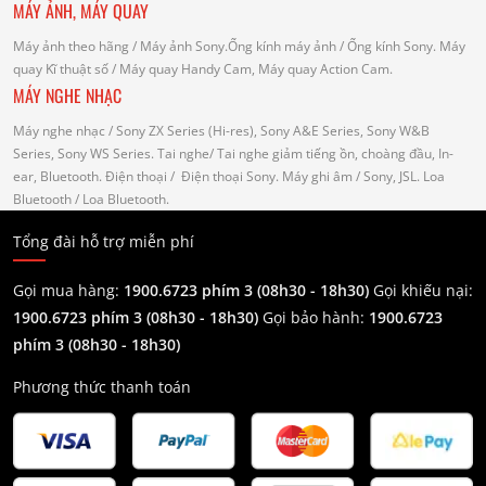
MÁY ẢNH, MÁY QUAY
Máy ảnh theo hãng
/ Máy ảnh Sony.Ống kính máy ảnh / Ống kính Sony.
Máy
quay Kĩ thuật số
/ Máy quay Handy Cam, Máy quay Action Cam.
MÁY NGHE NHẠC
Máy nghe nhạc
/ Sony ZX Series (Hi-res), Sony A&E Series, Sony W&B
Series, Sony WS Series.
Tai nghe
/ Tai nghe giảm tiếng ồn, choàng đầu, In-
ear, Bluetooth.
Điện thoại
/ Điện thoại Sony.
Máy ghi âm
/ Sony, JSL.
Loa
Bluetooth
/ Loa Bluetooth.
Tổng đài hỗ trợ miễn phí
Gọi mua hàng:
1900.6723 phím 3 (08h30 - 18h30)
Gọi khiếu nại:
1900.6723 phím 3
(08h30 - 18h30)
Gọi bảo hành:
1900.6723
phím 3
(08h30 - 18h30)
Phương thức thanh toán