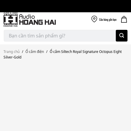
Giao nhanh miễn
Skip
phí
to
300k
content
Cửa hàng
gần bạn
Tìm
kiếm:
Trang chủ
/
Ổ cắm điện
/
Ổ cắm Siltech Royal Signature Octopus Eight
Silver-Gold