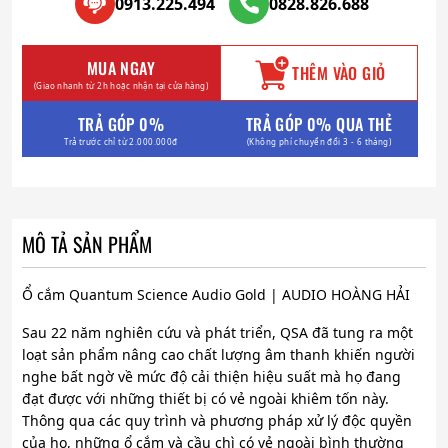
0913.225.494
0828.826.688
MUA NGAY
THÊM VÀO GIỎ
(Giao nhanh từ 2h hoặc nhận tại cửa hàng)
TRẢ GÓP 0%
TRẢ GÓP 0% QUA THẺ
Trả trước chỉ từ 2.000.000đ
(Không phí chuyển đổi 3 - 6 tháng)
MÔ TẢ SẢN PHẨM
Ổ cắm Quantum Science Audio Gold | AUDIO HOÀNG HẢI
Sau 22 năm nghiên cứu và phát triển, QSA đã tung ra một
loạt sản phẩm nâng cao chất lượng âm thanh khiến người
nghe bất ngờ về mức độ cải thiện hiệu suất mà họ đang
đạt được với những thiết bị có vẻ ngoài khiêm tốn này.
Thông qua các quy trình và phương pháp xử lý độc quyền
của họ, những ổ cắm và cầu chì có vẻ ngoài bình thường