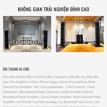
KHÔNG GIAN TRẢI NGHIỆM ĐỈNH CAO
ÂM THANH Hi-END
Đầu phát Hi-End
/ Đầu CD-SACD, Đầu Transports, Đầu Blu-ray, Mâm đĩa
than.
Pre-Amplifier Hi-End
/ Phono Stages, Stereo Preamplifiers, Multi-
Channel Pre-Amplifier.
DAC,Clock,Upsampler,...
/ DA Converter, Clock,
Upsampler, Đầu Network Player, Streamer.
Power Amplifier Hi-End
/
Monoblock Power Amplifier, Stereo Power Amplifier, Multi-Channel Power
Amplifier.
Loa Hi-End
/ Loa Floorstanding, Loa Bookshelf, Loa Center, Loa
Subwoofer, Loa Loudspeaker.
Integrated Amplifier Hi-End
/ Intergrated