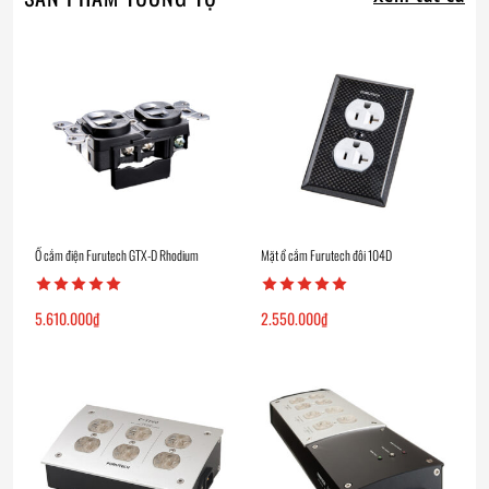
Ổ cắm điện Furutech GTX-D Rhodium
Mặt ổ cắm Furutech đôi 104D
5.610.000
₫
2.550.000
₫