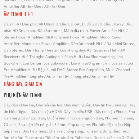
Amplifier
All - In - One
/ All - In - One
ÂM THANH HI-FI
Đầu Hi-fi
/ Đầu phát 4K UltraHD, Đầu CD-SACD, Đầu DVD, Đầu Bluray, Đầu
phát HD,Smartbox, Đầu Streamer, Mâm đĩa than.
Power Amplifier Hi-fi
/
Stereo Power Amplifier, Multi-channel Power Amplifier, Mono Power
Amplifier, Monoblock Power Amplifier.
Dàn âm thanh Hi-fi
/ Dàn Mini Stereo,
Dàn Stereo, Dàn Home Theater, Loa không dây.
AV Receivers Hi-fi
/ AV
Receivers Hi-fi
Tai nghe Audiophile
/
Loa Hi-fi
/ Loa Floorstanding, Loa
Bookshelf, Loa Center, Loa Subwoofer, Loa âm tường âm trần, Loa sân vườn.
Pre-Amplifier Hi-fi
/ Bộ giải mã DAC, Stereo Pre-Amplifiers, Multi-Channel
Pre-Amplifier
Integrated Amplifier Hi-fi
/ Integrated Amplifier Hi-fi.
HÀNG BÀY, GIẢM GIÁ
PHỤ KIỆN ÂM THANH
Dây dẫn
/ Dây loa, Dây nối cầu loa, Dây điện nguồn, Dây tín hiệu Analog, Dây
tín hiệu Digital, Dây tín hiệu HDMI, Dây tín hiệu USB, Dây tín hiệu Phono.
Phụ
kiện nâng cấp
/ Lọc điện, Ổ cắm điện, Phụ kiện nguồn điện, Phụ kiện tín hiệu,
Cầu chì, Phụ kiện kết nối giắc 3.5mm, Cáp tai nghe.
Phụ kiện đặc biệt
/ Hộp
tiếp mass, Dây tiếp mass, Chân kê chống rung, Tonearm, Bóng dẫn.
Tiêu
âm, tán âm, Tube trap
/ Tiêu âm, tán âm, Tube trap.
Dụng cụ vệ sinh DeOxit