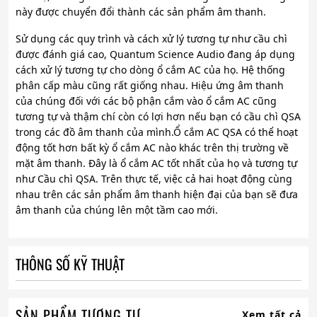
này được chuyển đổi thành các sản phẩm âm thanh.
Sử dụng các quy trình và cách xử lý tương tự như cầu chì
được đánh giá cao, Quantum Science Audio đang áp dụng
cách xử lý tương tự cho dòng ổ cắm AC của họ. Hệ thống
phân cấp màu cũng rất giống nhau. Hiệu ứng âm thanh
của chúng đối với các bộ phận cắm vào ổ cắm AC cũng
tương tự và thậm chí còn có lợi hơn nếu bạn có cầu chì QSA
trong các đồ âm thanh của mình.Ổ cắm AC QSA có thể hoạt
động tốt hơn bất kỳ ổ cắm AC nào khác trên thị trường về
mặt âm thanh. Đây là ổ cắm AC tốt nhất của họ và tương tự
như Cầu chì QSA. Trên thực tế, việc cả hai hoạt động cùng
nhau trên các sản phẩm âm thanh hiện đại của bạn sẽ đưa
âm thanh của chúng lên một tầm cao mới.
THÔNG SỐ KỸ THUẬT
SẢN PHẨM TƯƠNG TỰ
Xem tất cả