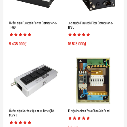
Ổ cắm điện Furutech Power Distributor e-
Lọc nguồn Furutech Filter Distributor e-
TP60
TP80
9.435.000
₫
16.575.000
₫
Ổ cắm điện Nordost Quantum Base QB4
Tủ điện Isoclean Zero Ohm Sub Panel
Mark II