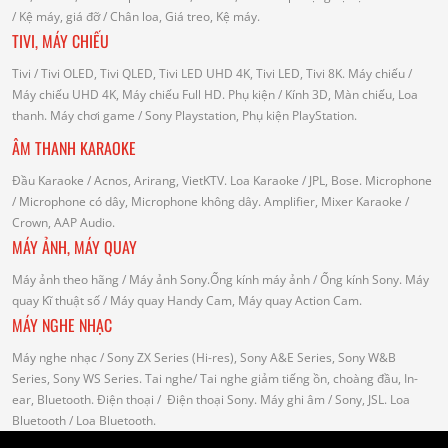
/
Kệ máy, giá đỡ
/ Chân loa, Giá treo, Kệ máy.
TIVI, MÁY CHIẾU
Tivi
/ Tivi OLED, Tivi QLED, Tivi LED UHD 4K, Tivi LED, Tivi 8K.
Máy chiếu
/
Máy chiếu UHD 4K, Máy chiếu Full HD.
Phụ kiện
/ Kính 3D, Màn chiếu, Loa
thanh.
Máy chơi game
/ Sony Playstation, Phụ kiện PlayStation.
ÂM THANH KARAOKE
Đầu Karaoke
/ Acnos, Arirang, VietKTV.
Loa Karaoke
/ JPL, Bose.
Microphone
/ Microphone có dây, Microphone không dây.
Amplifier, Mixer Karaoke
/
Crown, AAP Audio.
MÁY ẢNH, MÁY QUAY
Máy ảnh theo hãng
/ Máy ảnh Sony.Ống kính máy ảnh / Ống kính Sony.
Máy
quay Kĩ thuật số
/ Máy quay Handy Cam, Máy quay Action Cam.
MÁY NGHE NHẠC
Máy nghe nhạc
/ Sony ZX Series (Hi-res), Sony A&E Series, Sony W&B
Series, Sony WS Series.
Tai nghe
/ Tai nghe giảm tiếng ồn, choàng đầu, In-
ear, Bluetooth.
Điện thoại
/ Điện thoại Sony.
Máy ghi âm
/ Sony, JSL.
Loa
Bluetooth
/ Loa Bluetooth.