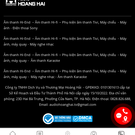
Âm thanh Hi-End
–
Âm thanh Hi-fi
–
Phụ kiện âm thanh
Tivi, Máy chiếu
-
Máy
ảnh
-
Điện thoại Sony
Âm thanh Hi-End
–
Âm thanh Hi-fi
–
Phụ kiện âm thanh
Tivi, Máy chiếu
-
Máy
ảnh, máy quay
-
Máy nghe nhạc
Âm thanh Hi-End
–
Âm thanh Hi-fi
–
Phụ kiện âm thanh
Tivi, Máy chiếu
-
Máy
ảnh, máy quay
-
Âm thanh Karaoke
Âm thanh Hi-End
–
Âm thanh Hi-fi
–
Phụ kiện âm thanh
Tivi, Máy chiếu
-
Máy
ảnh, máy quay
-
Máy nghe nhạc
-
Âm thanh Karaoke
Công ty TNHH Dịch Vụ và Thương Mại Hoàng Hải - GPĐKKD: 0101301613 cấp tại
Sở Kế Hoạch và Đầu Tư Thành Phố Hà Nội cấp ngày 15/10/2022. Địa chỉ văn
phòng: 23D Hai Bà Trưng, Phường Cửa Nam, TP. Hà Nội. Điện thoại: 0828.826.688,
Email: audiohoanghai.tv@gmail.com