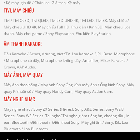
/
Kệ máy, giá đỡ
/ Chân loa, Giá treo, Kệ máy.
TIVI, MÁY CHIẾU
Tivi
/ Tivi OLED, Tivi QLED, Tivi LED UHD 4K, Tivi LED, Tivi 8K.
Máy chiếu
/
Máy chiếu UHD 4K, Máy chiếu Full HD.
Phụ kiện
/ Kính 3D, Màn chiếu, Loa
thanh.
Máy chơi game
/ Sony Playstation, Phụ kiện PlayStation.
ÂM THANH KARAOKE
Đầu Karaoke
/ Acnos, Arirang, VietKTV.
Loa Karaoke
/ JPL, Bose.
Microphone
/ Microphone có dây, Microphone không dây.
Amplifier, Mixer Karaoke
/
Crown, AAP Audio.
MÁY ẢNH, MÁY QUAY
Máy ảnh theo hãng
/ Máy ảnh Sony.Ống kính máy ảnh / Ống kính Sony.
Máy
quay Kĩ thuật số
/ Máy quay Handy Cam, Máy quay Action Cam.
MÁY NGHE NHẠC
Máy nghe nhạc
/ Sony ZX Series (Hi-res), Sony A&E Series, Sony W&B
Series, Sony WS Series.
Tai nghe
/ Tai nghe giảm tiếng ồn, choàng đầu, In-
ear, Bluetooth.
Điện thoại
/ Điện thoại Sony.
Máy ghi âm
/ Sony, JSL.
Loa
Bluetooth
/ Loa Bluetooth.