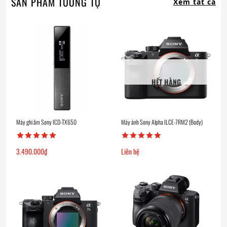
SẢN PHẨM TƯƠNG TỰ
Xem tất cả
HẾT HÀNG
Máy ghi âm Sony ICD-TX650
Máy ảnh Sony Alpha ILCE-7RM2 (Body)
3.490.000
₫
Liên hệ