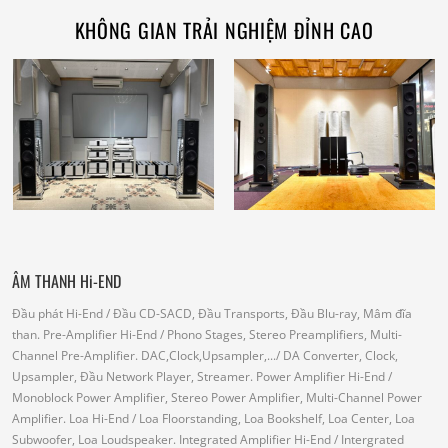
KHÔNG GIAN TRẢI NGHIỆM ĐỈNH CAO
ÂM THANH Hi-END
Đầu phát Hi-End
/ Đầu CD-SACD, Đầu Transports, Đầu Blu-ray, Mâm đĩa
than.
Pre-Amplifier Hi-End
/ Phono Stages, Stereo Preamplifiers, Multi-
Channel Pre-Amplifier.
DAC,Clock,Upsampler,...
/ DA Converter, Clock,
Upsampler, Đầu Network Player, Streamer.
Power Amplifier Hi-End
/
Monoblock Power Amplifier, Stereo Power Amplifier, Multi-Channel Power
Amplifier.
Loa Hi-End
/ Loa Floorstanding, Loa Bookshelf, Loa Center, Loa
Subwoofer, Loa Loudspeaker.
Integrated Amplifier Hi-End
/ Intergrated