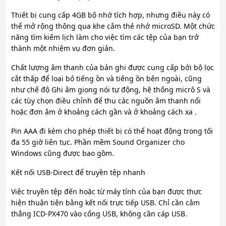
Thiết bị cung cấp 4GB bộ nhớ tích hợp, nhưng điều này có
thể mở rộng thông qua khe cắm thẻ nhớ microSD. Một chức
năng tìm kiếm lịch làm cho việc tìm các tệp của bạn trở
thành một nhiệm vụ đơn giản.
Chất lượng âm thanh của bản ghi được cung cấp bởi bộ lọc
cắt thấp để loại bỏ tiếng ồn và tiếng ồn bên ngoài, cũng
như chế độ Ghi âm giọng nói tự động, hệ thống micrô S và
các tùy chọn điều chỉnh để thu các nguồn âm thanh nổi
hoặc đơn âm ở khoảng cách gần và ở khoảng cách xa .
Pin AAA đi kèm cho phép thiết bị có thể hoạt động trong tối
đa 55 giờ liên tục. Phần mềm Sound Organizer cho
Windows cũng được bao gồm.
Kết nối USB-Direct để truyền tệp nhanh
Việc truyền tệp đến hoặc từ máy tính của bạn được thực
hiện thuận tiện bằng kết nối trực tiếp USB. Chỉ cần cắm
thẳng ICD-PX470 vào cổng USB, không cần cáp USB.