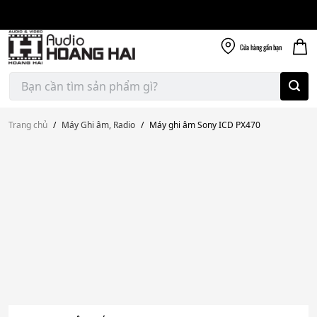
Giao nhanh miễn
Skip
phí
to
300k
content
Cửa hàng
gần bạn
Tìm
kiếm:
Trang chủ
/
Máy Ghi âm, Radio
/
Máy ghi âm Sony ICD PX470