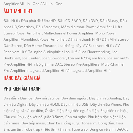
Amplifier
All - In - One
/ All - In - One
ÂM THANH HI-FI
Đầu Hi-fi
/ Đầu phát 4K UltraHD, Đầu CD-SACD, Đầu DVD, Đầu Bluray, Đầu
phát HD,Smartbox, Đầu Streamer, Mâm đĩa than.
Power Amplifier Hi-fi
/
Stereo Power Amplifier, Multi-channel Power Amplifier, Mono Power
Amplifier, Monoblock Power Amplifier.
Dàn âm thanh Hi-fi
/ Dàn Mini Stereo,
Dàn Stereo, Dàn Home Theater, Loa không dây.
AV Receivers Hi-fi
/ AV
Receivers Hi-fi
Tai nghe Audiophile
/
Loa Hi-fi
/ Loa Floorstanding, Loa
Bookshelf, Loa Center, Loa Subwoofer, Loa âm tường âm trần, Loa sân vườn.
Pre-Amplifier Hi-fi
/ Bộ giải mã DAC, Stereo Pre-Amplifiers, Multi-Channel
Pre-Amplifier
Integrated Amplifier Hi-fi
/ Integrated Amplifier Hi-fi.
HÀNG BÀY, GIẢM GIÁ
PHỤ KIỆN ÂM THANH
Dây dẫn
/ Dây loa, Dây nối cầu loa, Dây điện nguồn, Dây tín hiệu Analog, Dây
tín hiệu Digital, Dây tín hiệu HDMI, Dây tín hiệu USB, Dây tín hiệu Phono.
Phụ
kiện nâng cấp
/ Lọc điện, Ổ cắm điện, Phụ kiện nguồn điện, Phụ kiện tín hiệu,
Cầu chì, Phụ kiện kết nối giắc 3.5mm, Cáp tai nghe.
Phụ kiện đặc biệt
/ Hộp
tiếp mass, Dây tiếp mass, Chân kê chống rung, Tonearm, Bóng dẫn.
Tiêu
âm, tán âm, Tube trap
/ Tiêu âm, tán âm, Tube trap.
Dụng cụ vệ sinh DeOxit