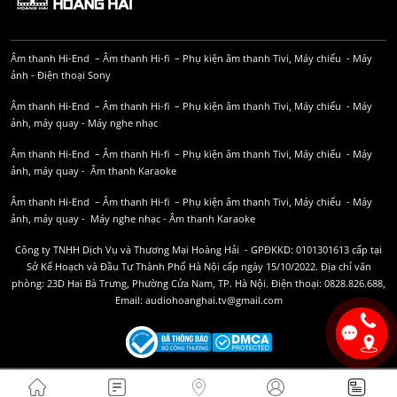
Âm thanh Hi-End
–
Âm thanh Hi-fi
–
Phụ kiện âm thanh
Tivi, Máy chiếu
-
Máy
ảnh
-
Điện thoại Sony
Âm thanh Hi-End
–
Âm thanh Hi-fi
–
Phụ kiện âm thanh
Tivi, Máy chiếu
-
Máy
ảnh, máy quay
-
Máy nghe nhạc
Âm thanh Hi-End
–
Âm thanh Hi-fi
–
Phụ kiện âm thanh
Tivi, Máy chiếu
-
Máy
ảnh, máy quay
-
Âm thanh Karaoke
Âm thanh Hi-End
–
Âm thanh Hi-fi
–
Phụ kiện âm thanh
Tivi, Máy chiếu
-
Máy
ảnh, máy quay
-
Máy nghe nhạc
-
Âm thanh Karaoke
Công ty TNHH Dịch Vụ và Thương Mại Hoàng Hải - GPĐKKD: 0101301613 cấp tại
Sở Kế Hoạch và Đầu Tư Thành Phố Hà Nội cấp ngày 15/10/2022. Địa chỉ văn
phòng: 23D Hai Bà Trưng, Phường Cửa Nam, TP. Hà Nội. Điện thoại: 0828.826.688,
Email: audiohoanghai.tv@gmail.com