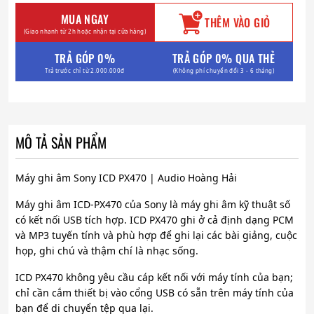
MUA NGAY
THÊM VÀO GIỎ
(Giao nhanh từ 2h hoặc nhận tại cửa hàng)
TRẢ GÓP 0%
TRẢ GÓP 0% QUA THẺ
Trả trước chỉ từ 2.000.000đ
(Không phí chuyển đổi 3 - 6 tháng)
MÔ TẢ SẢN PHẨM
Máy ghi âm Sony ICD PX470 | Audio Hoàng Hải
Máy ghi âm ICD-PX470 của Sony là máy ghi âm kỹ thuật số
có kết nối USB tích hợp. ICD PX470 ghi ở cả định dạng PCM
và MP3 tuyến tính và phù hợp để ghi lại các bài giảng, cuộc
họp, ghi chú và thậm chí là nhạc sống.
ICD PX470 không yêu cầu cáp kết nối với máy tính của bạn;
chỉ cần cắm thiết bị vào cổng USB có sẵn trên máy tính của
bạn để di chuyển tệp qua lại.