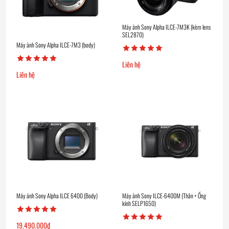
Máy ảnh Sony Alpha ILCE-7M3K (kèm lens
SEL2870)
Máy ảnh Sony Alpha ILCE-7M3 (body)
Liên hệ
Liên hệ
Máy ảnh Sony Alpha ILCE 6400 (Body)
Máy ảnh Sony ILCE-6400M (Thân + Ống
kính SELP1650)
19.490.000
₫