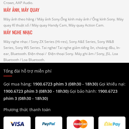
Crown, AAP Audio.
MÁY ẢNH, MÁY QUAY
Máy ảnh theo hãng
/ Máy ảnh Sony.Ống kính máy ảnh / Ống kính Sony.
Máy
quay Kĩ thuật số
/ Máy quay Handy Cam, Máy quay Action Cam.
MÁY NGHE NHẠC
Máy nghe nhạc
/ Sony ZX Series (Hi-res), Sony A&E Series, Sony W&B
Series, Sony WS Series.
Tai nghe
/ Tai nghe giảm tiếng ồn, choàng đầu, In-
ear, Bluetooth.
Điện thoại
/ Điện thoại Sony.
Máy ghi âm
/ Sony, JSL.
Loa
Bluetooth
/ Loa Bluetooth.
Tổng đài hỗ trợ miễn phí
Gọi mua hàng:
1900.6723 phím 3 (08h30 - 18h30)
Gọi khiếu nại:
1900.6723 phím 3
(08h30 - 18h30)
Gọi bảo hành:
1900.6723
phím 3
(08h30 - 18h30)
Phương thức thanh toán