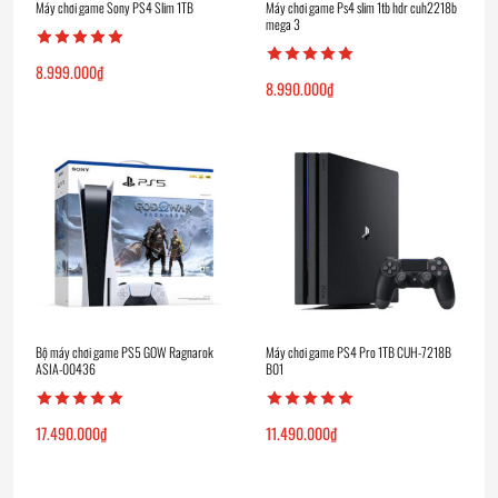
Máy chơi game Sony PS4 Slim 1TB
Máy chơi game Ps4 slim 1tb hdr cuh2218b
mega 3
8.999.000
₫
8.990.000
₫
Bộ máy chơi game PS5 GOW Ragnarok
Máy chơi game PS4 Pro 1TB CUH-7218B
ASIA-00436
B01
17.490.000
₫
11.490.000
₫