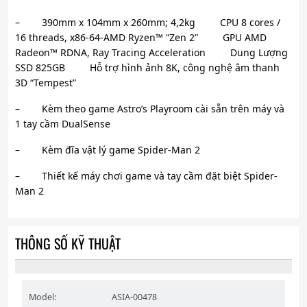
– 390mm x 104mm x 260mm; 4,2kg CPU 8 cores /
16 threads, x86-64-AMD Ryzen™ “Zen 2” GPU AMD
Radeon™ RDNA, Ray Tracing Acceleration Dung Lượng
SSD 825GB Hỗ trợ hình ảnh 8K, công nghệ âm thanh
3D “Tempest”
– Kèm theo game Astro’s Playroom cài sẵn trên máy và
1 tay cầm DualSense
– Kèm đĩa vật lý game Spider-Man 2
– Thiết kế máy chơi game và tay cầm đặt biệt Spider-
Man 2
THÔNG SỐ KỸ THUẬT
Model:
ASIA-00478