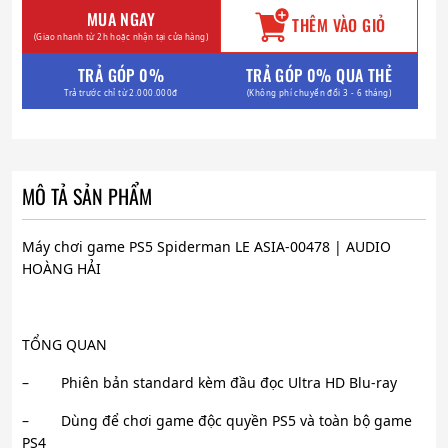
MUA NGAY
THÊM VÀO GIỎ
(Giao nhanh từ 2h hoặc nhận tại cửa hàng)
TRẢ GÓP 0%
TRẢ GÓP 0% QUA THẺ
Trả trước chỉ từ 2.000.000đ
(Không phí chuyển đổi 3 - 6 tháng)
MÔ TẢ SẢN PHẨM
Máy chơi game PS5 Spiderman LE ASIA-00478 | AUDIO
HOÀNG HẢI
TỔNG QUAN
– Phiên bản standard kèm đầu đọc Ultra HD Blu-ray
– Dùng để chơi game độc quyền PS5 và toàn bộ game
PS4