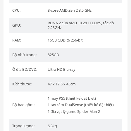
CPU:
8-core AMD Zen 2 3.5 GHz
RDNA 2 của AMD 10.28 TFLOPS, tốc độ
GPU:
2.23GHz
RAM:
16GB GDDR6 256-bit
Bộ nhớ trong:
825GB
Ổ đĩa BD/DVD:
Ultra HD Blu-ray
Kích thước:
47 x 17.5 x 43cm
1 máy PS5 (thiết kế đặt biệt)
Bộ bao gồm:
1 tay cầm DualSense (thiết kế đặt biệt)
1 đĩa vật lý game Spider-Man 2
Trọng lượng:
6,3kg