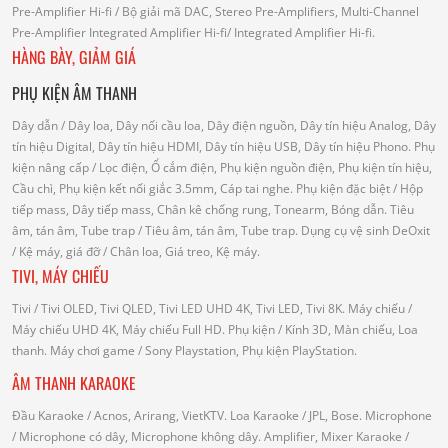
Pre-Amplifier Hi-fi
/ Bộ giải mã DAC, Stereo Pre-Amplifiers, Multi-Channel
Pre-Amplifier
Integrated Amplifier Hi-fi
/ Integrated Amplifier Hi-fi.
HÀNG BÀY, GIẢM GIÁ
PHỤ KIỆN ÂM THANH
Dây dẫn
/ Dây loa, Dây nối cầu loa, Dây điện nguồn, Dây tín hiệu Analog, Dây
tín hiệu Digital, Dây tín hiệu HDMI, Dây tín hiệu USB, Dây tín hiệu Phono.
Phụ
kiện nâng cấp
/ Lọc điện, Ổ cắm điện, Phụ kiện nguồn điện, Phụ kiện tín hiệu,
Cầu chì, Phụ kiện kết nối giắc 3.5mm, Cáp tai nghe.
Phụ kiện đặc biệt
/ Hộp
tiếp mass, Dây tiếp mass, Chân kê chống rung, Tonearm, Bóng dẫn.
Tiêu
âm, tán âm, Tube trap
/ Tiêu âm, tán âm, Tube trap.
Dụng cụ vệ sinh DeOxit
/
Kệ máy, giá đỡ
/ Chân loa, Giá treo, Kệ máy.
TIVI, MÁY CHIẾU
Tivi
/ Tivi OLED, Tivi QLED, Tivi LED UHD 4K, Tivi LED, Tivi 8K.
Máy chiếu
/
Máy chiếu UHD 4K, Máy chiếu Full HD.
Phụ kiện
/ Kính 3D, Màn chiếu, Loa
thanh.
Máy chơi game
/ Sony Playstation, Phụ kiện PlayStation.
ÂM THANH KARAOKE
Đầu Karaoke
/ Acnos, Arirang, VietKTV.
Loa Karaoke
/ JPL, Bose.
Microphone
/ Microphone có dây, Microphone không dây.
Amplifier, Mixer Karaoke
/