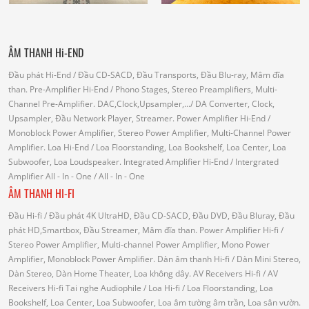
ÂM THANH Hi-END
Đầu phát Hi-End
/ Đầu CD-SACD, Đầu Transports, Đầu Blu-ray, Mâm đĩa
than.
Pre-Amplifier Hi-End
/ Phono Stages, Stereo Preamplifiers, Multi-
Channel Pre-Amplifier.
DAC,Clock,Upsampler,...
/ DA Converter, Clock,
Upsampler, Đầu Network Player, Streamer.
Power Amplifier Hi-End
/
Monoblock Power Amplifier, Stereo Power Amplifier, Multi-Channel Power
Amplifier.
Loa Hi-End
/ Loa Floorstanding, Loa Bookshelf, Loa Center, Loa
Subwoofer, Loa Loudspeaker.
Integrated Amplifier Hi-End
/ Intergrated
Amplifier
All - In - One
/ All - In - One
ÂM THANH HI-FI
Đầu Hi-fi
/ Đầu phát 4K UltraHD, Đầu CD-SACD, Đầu DVD, Đầu Bluray, Đầu
phát HD,Smartbox, Đầu Streamer, Mâm đĩa than.
Power Amplifier Hi-fi
/
Stereo Power Amplifier, Multi-channel Power Amplifier, Mono Power
Amplifier, Monoblock Power Amplifier.
Dàn âm thanh Hi-fi
/ Dàn Mini Stereo,
Dàn Stereo, Dàn Home Theater, Loa không dây.
AV Receivers Hi-fi
/ AV
Receivers Hi-fi
Tai nghe Audiophile
/
Loa Hi-fi
/ Loa Floorstanding, Loa
Bookshelf, Loa Center, Loa Subwoofer, Loa âm tường âm trần, Loa sân vườn.