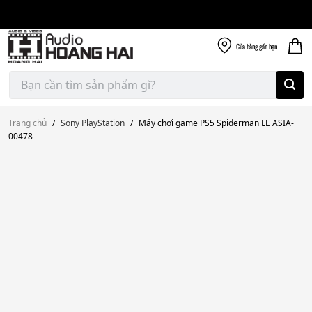
Giao nhanh miễn
Skip
phí
to
300k
content
Cửa hàng
gần bạn
Tìm
kiếm:
Trang chủ
/
Sony PlayStation
/
Máy chơi game PS5 Spiderman LE ASIA-
00478