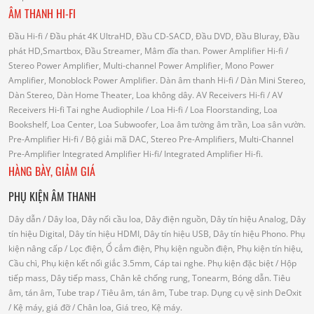
ÂM THANH HI-FI
Đầu Hi-fi
/ Đầu phát 4K UltraHD, Đầu CD-SACD, Đầu DVD, Đầu Bluray, Đầu
phát HD,Smartbox, Đầu Streamer, Mâm đĩa than.
Power Amplifier Hi-fi
/
Stereo Power Amplifier, Multi-channel Power Amplifier, Mono Power
Amplifier, Monoblock Power Amplifier.
Dàn âm thanh Hi-fi
/ Dàn Mini Stereo,
Dàn Stereo, Dàn Home Theater, Loa không dây.
AV Receivers Hi-fi
/ AV
Receivers Hi-fi
Tai nghe Audiophile
/
Loa Hi-fi
/ Loa Floorstanding, Loa
Bookshelf, Loa Center, Loa Subwoofer, Loa âm tường âm trần, Loa sân vườn.
Pre-Amplifier Hi-fi
/ Bộ giải mã DAC, Stereo Pre-Amplifiers, Multi-Channel
Pre-Amplifier
Integrated Amplifier Hi-fi
/ Integrated Amplifier Hi-fi.
HÀNG BÀY, GIẢM GIÁ
PHỤ KIỆN ÂM THANH
Dây dẫn
/ Dây loa, Dây nối cầu loa, Dây điện nguồn, Dây tín hiệu Analog, Dây
tín hiệu Digital, Dây tín hiệu HDMI, Dây tín hiệu USB, Dây tín hiệu Phono.
Phụ
kiện nâng cấp
/ Lọc điện, Ổ cắm điện, Phụ kiện nguồn điện, Phụ kiện tín hiệu,
Cầu chì, Phụ kiện kết nối giắc 3.5mm, Cáp tai nghe.
Phụ kiện đặc biệt
/ Hộp
tiếp mass, Dây tiếp mass, Chân kê chống rung, Tonearm, Bóng dẫn.
Tiêu
âm, tán âm, Tube trap
/ Tiêu âm, tán âm, Tube trap.
Dụng cụ vệ sinh DeOxit
/
Kệ máy, giá đỡ
/ Chân loa, Giá treo, Kệ máy.