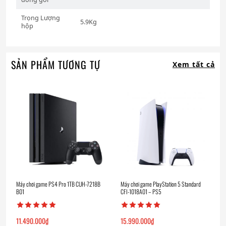
Trọng Lượng
5.9Kg
hộp
SẢN PHẨM TƯƠNG TỰ
Xem tất cả
Máy chơi game PS4 Pro 1TB CUH-7218B
Máy chơi game PlayStation 5 Standard
B01
CFI-1018A01 – PS5
11.490.000
₫
15.990.000
₫