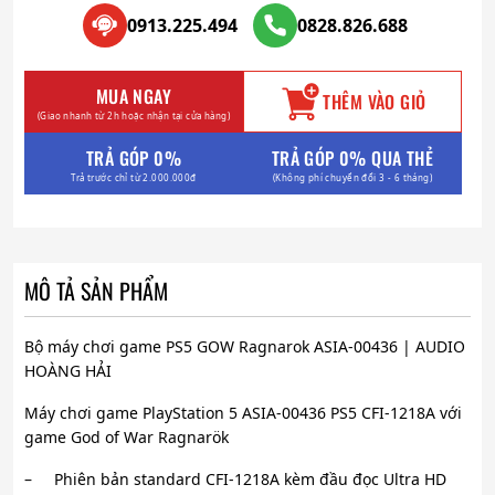
0913.225.494
0828.826.688
MUA NGAY
THÊM VÀO GIỎ
(Giao nhanh từ 2h hoặc nhận tại cửa hàng)
TRẢ GÓP 0%
TRẢ GÓP 0% QUA THẺ
Trả trước chỉ từ 2.000.000đ
(Không phí chuyển đổi 3 - 6 tháng)
MÔ TẢ SẢN PHẨM
Bộ máy chơi game PS5 GOW Ragnarok ASIA-00436 | AUDIO
HOÀNG HẢI
Máy chơi game PlayStation 5 ASIA-00436 PS5 CFI-1218A với
game God of War Ragnarök
– Phiên bản standard CFI-1218A kèm đầu đọc Ultra HD