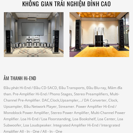
KHÔNG GIAN TRẢI NGHIỆM ĐỈNH CAO
ÂM THANH Hi-END
Đầu phát Hi-End
/ Đầu CD-SACD, Đầu Transports, Đầu Blu-ray, Mâm đĩa
than.
Pre-Amplifier Hi-End
/ Phono Stages, Stereo Preamplifiers, Multi-
Channel Pre-Amplifier.
DAC,Clock,Upsampler,...
/ DA Converter, Clock,
Upsampler, Đầu Network Player, Streamer.
Power Amplifier Hi-End
/
Monoblock Power Amplifier, Stereo Power Amplifier, Multi-Channel Power
Amplifier.
Loa Hi-End
/ Loa Floorstanding, Loa Bookshelf, Loa Center, Loa
Subwoofer, Loa Loudspeaker.
Integrated Amplifier Hi-End
/ Intergrated
Amplifier
All - In - One
/ All - In - One