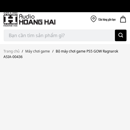
Giao nhanh miễn
Skip
phí
to
300k
content
Cửa hàng
gần bạn
Tìm
kiếm:
Trang chủ
/
Máy chơi game
/
Bộ máy chơi game PS5 GOW Ragnarok
ASIA-00436