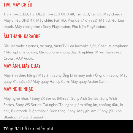
TIVI, MÁY CHIẾU
Tivi
/ Tivi OLED, Tivi QLED, Tivi LED UHD 4K, Tivi LED, Tivi 8K.
Máy chiếu
/
Máy chiếu UHD 4K, Máy chiếu Full HD.
Phụ kiện
/ Kính 3D, Màn chiếu, Loa
thanh.
Máy chơi game
/ Sony Playstation, Phụ kiện PlayStation.
ÂM THANH KARAOKE
Đầu Karaoke
/ Acnos, Arirang, VietKTV.
Loa Karaoke
/ JPL, Bose.
Microphone
/ Microphone có dây, Microphone không dây.
Amplifier, Mixer Karaoke
/
Crown, AAP Audio.
MÁY ẢNH, MÁY QUAY
Máy ảnh theo hãng
/ Máy ảnh Sony.Ống kính máy ảnh / Ống kính Sony.
Máy
quay Kĩ thuật số
/ Máy quay Handy Cam, Máy quay Action Cam.
MÁY NGHE NHẠC
Máy nghe nhạc
/ Sony ZX Series (Hi-res), Sony A&E Series, Sony W&B
Series, Sony WS Series.
Tai nghe
/ Tai nghe giảm tiếng ồn, choàng đầu, In-
ear, Bluetooth.
Điện thoại
/ Điện thoại Sony.
Máy ghi âm
/ Sony, JSL.
Loa
Bluetooth
/ Loa Bluetooth.
Tổng đài hỗ trợ miễn phí