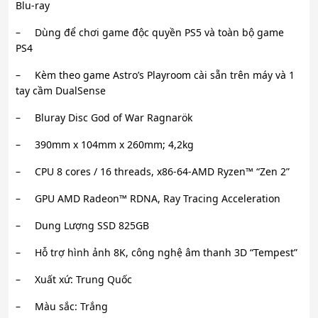
Blu-ray
– Dùng để chơi game độc quyền PS5 và toàn bộ game
PS4
– Kèm theo game Astro’s Playroom cài sẵn trên máy và 1
tay cầm DualSense
– Bluray Disc God of War Ragnarök
– 390mm x 104mm x 260mm; 4,2kg
– CPU 8 cores / 16 threads, x86-64-AMD Ryzen™ “Zen 2”
– GPU AMD Radeon™ RDNA, Ray Tracing Acceleration
– Dung Lượng SSD 825GB
– Hỗ trợ hình ảnh 8K, công nghệ âm thanh 3D “Tempest”
– Xuất xứ: Trung Quốc
– Màu sắc: Trắng