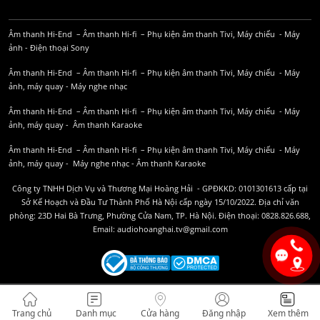
Âm thanh Hi-End
–
Âm thanh Hi-fi
–
Phụ kiện âm thanh
Tivi, Máy chiếu
-
Máy
ảnh
-
Điện thoại Sony
Âm thanh Hi-End
–
Âm thanh Hi-fi
–
Phụ kiện âm thanh
Tivi, Máy chiếu
-
Máy
ảnh, máy quay
-
Máy nghe nhạc
Âm thanh Hi-End
–
Âm thanh Hi-fi
–
Phụ kiện âm thanh
Tivi, Máy chiếu
-
Máy
ảnh, máy quay
-
Âm thanh Karaoke
Âm thanh Hi-End
–
Âm thanh Hi-fi
–
Phụ kiện âm thanh
Tivi, Máy chiếu
-
Máy
ảnh, máy quay
-
Máy nghe nhạc
-
Âm thanh Karaoke
Công ty TNHH Dịch Vụ và Thương Mại Hoàng Hải - GPĐKKD: 0101301613 cấp tại
Sở Kế Hoạch và Đầu Tư Thành Phố Hà Nội cấp ngày 15/10/2022. Địa chỉ văn
phòng: 23D Hai Bà Trưng, Phường Cửa Nam, TP. Hà Nội. Điện thoại: 0828.826.688,
Email: audiohoanghai.tv@gmail.com
Trang chủ
Danh mục
Cửa hàng
Đăng nhập
Xem thêm