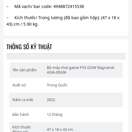
– Mã vạch/ bar code: 4948872415538
– Kích thước/ Trọng lượng (đã bao gồm hộp): (47 x 18 x
43) cm / 5.90 kg.
THÔNG SỐ KỸ THUẬT
Bộ máy chơi game PS5 GOW Ragnarok
Tên sản phẩm
ASIA-00436
Xuất xứ
Trung Quốc
Năm ra mắt
2022
Bảo hành
12 tháng
Kích thước
47 x 18 x 43 cm
đóng gói