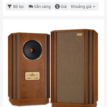
Bộ lọc
Sẵn sàng
Giá
Khoảng giá
Th