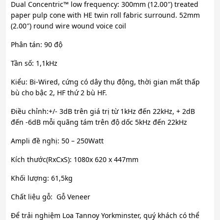
Dual Concentric™ low frequency: 300mm (12.00″) treated
paper pulp cone with HE twin roll fabric surround. 52mm
(2.00″) round wire wound voice coil
Phân tán: 90 độ
Tần số: 1,1kHz
Kiểu: Bi-Wired, cứng có dây thụ động, thời gian mất thấp
bù cho bậc 2, HF thứ 2 bù HF.
Điều chỉnh:+/- 3dB trên giá trị từ 1kHz đến 22kHz, + 2dB
đến -6dB mỗi quãng tám trên độ dốc 5kHz đến 22kHz
Ampli đề nghị: 50 – 250Watt
Kích thước(RxCxS): 1080x 620 x 447mm
Khối lượng: 61,5kg
Chất liệu gỗ: Gỗ Veneer
Để trải nghiệm Loa Tannoy Yorkminster, quý khách có thể