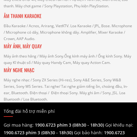
thanh.
Máy chơi game
/ Sony Playstation, Phụ kiện PlayStation.
ÂM THANH KARAOKE
Đầu Karaoke
/ Acnos, Arirang, VietKTV.
Loa Karaoke
/ JPL, Bose.
Microphone
/ Microphone có dây, Microphone không dây.
Amplifier, Mixer Karaoke
/
Crown, AAP Audio.
MÁY ẢNH, MÁY QUAY
Máy ảnh theo hãng
/ Máy ảnh Sony.Ống kính máy ảnh / Ống kính Sony.
Máy
quay Kĩ thuật số
/ Máy quay Handy Cam, Máy quay Action Cam.
MÁY NGHE NHẠC
Máy nghe nhạc
/ Sony ZX Series (Hi-res), Sony A&E Series, Sony W&B
Series, Sony WS Series.
Tai nghe
/ Tai nghe giảm tiếng ồn, choàng đầu, In-
ear, Bluetooth.
Điện thoại
/ Điện thoại Sony.
Máy ghi âm
/ Sony, JSL.
Loa
Bluetooth
/ Loa Bluetooth.
Tổng đài hỗ trợ miễn phí
Gọi mua hàng:
1900.6723 phím 3 (08h30 - 18h30)
Gọi khiếu nại:
1900.6723 phím 3
(08h30 - 18h30)
Gọi bảo hành:
1900.6723