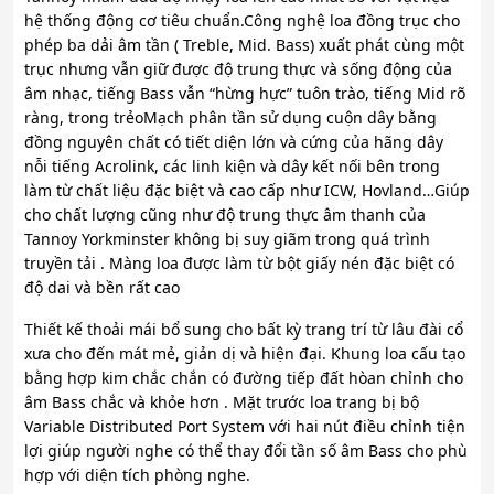
hệ thống động cơ tiêu chuẩn.Công nghệ loa đồng trục cho
phép ba dải âm tần ( Treble, Mid. Bass) xuất phát cùng một
trục nhưng vẫn giữ được độ trung thực và sống động của
âm nhạc, tiếng Bass vẫn “hừng hực” tuôn trào, tiếng Mid rõ
ràng, trong trẻoMạch phân tần sử dụng cuộn dây bằng
đồng nguyên chất có tiết diện lớn và cứng của hãng dây
nỗi tiếng Acrolink, các linh kiện và dây kết nối bên trong
làm từ chất liệu đặc biệt và cao cấp như ICW, Hovland…Giúp
cho chất lượng cũng như độ trung thực âm thanh của
Tannoy Yorkminster không bị suy giãm trong quá trình
truyền tải . Màng loa được làm từ bột giấy nén đặc biệt có
độ dai và bền rất cao
Thiết kế thoải mái bổ sung cho bất kỳ trang trí từ lâu đài cổ
xưa cho đến mát mẻ, giản dị và hiện đại. Khung loa cấu tạo
bằng hợp kim chắc chắn có đường tiếp đất hòan chỉnh cho
âm Bass chắc và khỏe hơn . Mặt trước loa trang bị bộ
Variable Distributed Port System với hai nút điều chỉnh tiện
lợi giúp người nghe có thể thay đổi tần số âm Bass cho phù
hợp với diện tích phòng nghe.