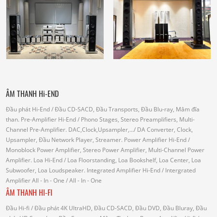
ÂM THANH Hi-END
Đầu phát Hi-End
/ Đầu CD-SACD, Đầu Transports, Đầu Blu-ray, Mâm đĩa
than.
Pre-Amplifier Hi-End
/ Phono Stages, Stereo Preamplifiers, Multi-
Channel Pre-Amplifier.
DAC,Clock,Upsampler,...
/ DA Converter, Clock,
Upsampler, Đầu Network Player, Streamer.
Power Amplifier Hi-End
/
Monoblock Power Amplifier, Stereo Power Amplifier, Multi-Channel Power
Amplifier.
Loa Hi-End
/ Loa Floorstanding, Loa Bookshelf, Loa Center, Loa
Subwoofer, Loa Loudspeaker.
Integrated Amplifier Hi-End
/ Intergrated
Amplifier
All - In - One
/ All - In - One
ÂM THANH HI-FI
Đầu Hi-fi
/ Đầu phát 4K UltraHD, Đầu CD-SACD, Đầu DVD, Đầu Bluray, Đầu