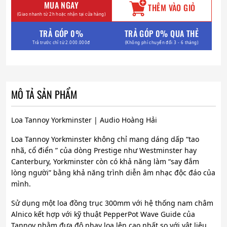
MUA NGAY
THÊM VÀO GIỎ
(Giao nhanh từ 2h hoặc nhận tại cửa hàng)
TRẢ GÓP 0%
TRẢ GÓP 0% QUA THẺ
Trả trước chỉ từ 2.000.000đ
(Không phí chuyển đổi 3 - 6 tháng)
MÔ TẢ SẢN PHẨM
Loa Tannoy Yorkminster | Audio Hoàng Hải
Loa Tannoy Yorkminster không chỉ mang dáng dấp “tao
nhã, cổ điển ” của dòng Prestige như Westminster hay
Canterbury, Yorkminster còn có khả năng làm “say đắm
lòng người” bằng khả năng trình diễn âm nhạc độc đáo của
mình.
Sử dụng một loa đồng trục 300mm với hệ thống nam châm
Alnico kết hợp với kỹ thuật PepperPot Wave Guide của
Tannoy nhằm đưa độ nhạy loa lên cao nhất so với vật liệu