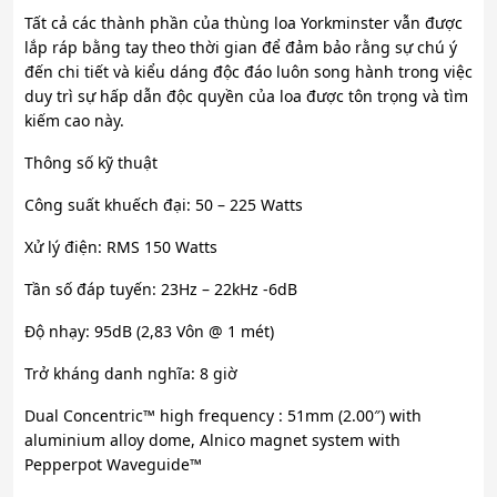
Tất cả các thành phần của thùng loa Yorkminster vẫn được
lắp ráp bằng tay theo thời gian để đảm bảo rằng sự chú ý
đến chi tiết và kiểu dáng độc đáo luôn song hành trong việc
duy trì sự hấp dẫn độc quyền của loa được tôn trọng và tìm
kiếm cao này.
Thông số kỹ thuật
Công suất khuếch đại: 50 – 225 Watts
Xử lý điện: RMS 150 Watts
Tần số đáp tuyến: 23Hz – 22kHz -6dB
Độ nhạy: 95dB (2,83 Vôn @ 1 mét)
Trở kháng danh nghĩa: 8 giờ
Dual Concentric™ high frequency : 51mm (2.00″) with
aluminium alloy dome, Alnico magnet system with
Pepperpot Waveguide™