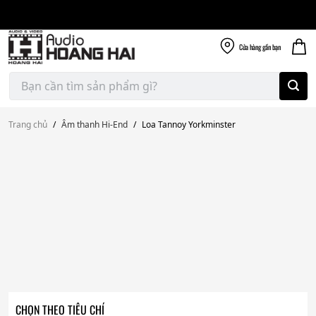
Giao nhanh miễn
Skip
phí
to
300k
content
Cửa hàng
gần bạn
Tìm
kiếm:
Trang chủ
/
Âm thanh Hi-End
/
Loa Tannoy Yorkminster
CHỌN THEO TIÊU CHÍ