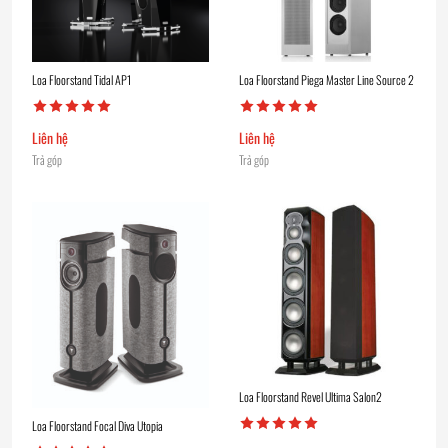
Loa Floorstand Tidal AP1
Loa Floorstand Piega Master Line Source 2
Liên hệ
Liên hệ
Trả góp
Trả góp
Loa Floorstand Revel Ultima Salon2
Loa Floorstand Focal Diva Utopia