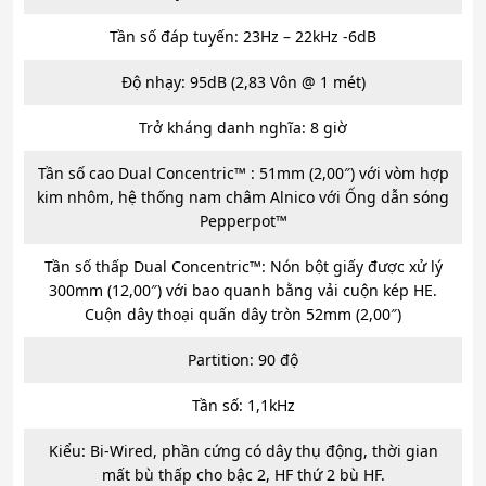
Tần số đáp tuyến: 23Hz – 22kHz -6dB
Độ nhạy: 95dB (2,83 Vôn @ 1 mét)
Trở kháng danh nghĩa: 8 giờ
Tần số cao Dual Concentric™ : 51mm (2,00″) với vòm hợp
kim nhôm, hệ thống nam châm Alnico với Ống dẫn sóng
Pepperpot™
Tần số thấp Dual Concentric™: Nón bột giấy được xử lý
300mm (12,00″) với bao quanh bằng vải cuộn kép HE.
Cuộn dây thoại quấn dây tròn 52mm (2,00″)
Partition: 90 độ
Tần số: 1,1kHz
Kiểu: Bi-Wired, phần cứng có dây thụ động, thời gian
mất bù thấp cho bậc 2, HF thứ 2 bù HF.