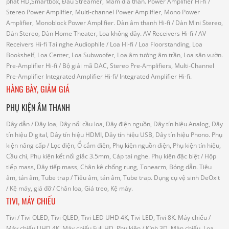
phát HD,Smartbox, Đầu Streamer, Mâm đĩa than.
Power Amplifier Hi-fi
/
Stereo Power Amplifier, Multi-channel Power Amplifier, Mono Power
Amplifier, Monoblock Power Amplifier.
Dàn âm thanh Hi-fi
/ Dàn Mini Stereo,
Dàn Stereo, Dàn Home Theater, Loa không dây.
AV Receivers Hi-fi
/ AV
Receivers Hi-fi
Tai nghe Audiophile
/
Loa Hi-fi
/ Loa Floorstanding, Loa
Bookshelf, Loa Center, Loa Subwoofer, Loa âm tường âm trần, Loa sân vườn.
Pre-Amplifier Hi-fi
/ Bộ giải mã DAC, Stereo Pre-Amplifiers, Multi-Channel
Pre-Amplifier
Integrated Amplifier Hi-fi
/ Integrated Amplifier Hi-fi.
HÀNG BÀY, GIẢM GIÁ
PHỤ KIỆN ÂM THANH
Dây dẫn
/ Dây loa, Dây nối cầu loa, Dây điện nguồn, Dây tín hiệu Analog, Dây
tín hiệu Digital, Dây tín hiệu HDMI, Dây tín hiệu USB, Dây tín hiệu Phono.
Phụ
kiện nâng cấp
/ Lọc điện, Ổ cắm điện, Phụ kiện nguồn điện, Phụ kiện tín hiệu,
Cầu chì, Phụ kiện kết nối giắc 3.5mm, Cáp tai nghe.
Phụ kiện đặc biệt
/ Hộp
tiếp mass, Dây tiếp mass, Chân kê chống rung, Tonearm, Bóng dẫn.
Tiêu
âm, tán âm, Tube trap
/ Tiêu âm, tán âm, Tube trap.
Dụng cụ vệ sinh DeOxit
/
Kệ máy, giá đỡ
/ Chân loa, Giá treo, Kệ máy.
TIVI, MÁY CHIẾU
Tivi
/ Tivi OLED, Tivi QLED, Tivi LED UHD 4K, Tivi LED, Tivi 8K.
Máy chiếu
/
Máy chiếu UHD 4K, Máy chiếu Full HD.
Phụ kiện
/ Kính 3D, Màn chiếu, Loa