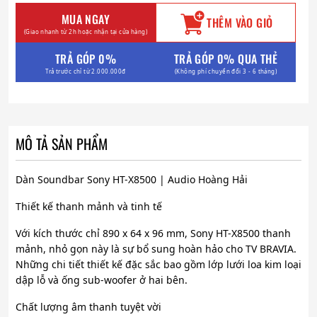
MUA NGAY
THÊM VÀO GIỎ
(Giao nhanh từ 2h hoặc nhận tại cửa hàng)
TRẢ GÓP 0%
TRẢ GÓP 0% QUA THẺ
Trả trước chỉ từ 2.000.000đ
(Không phí chuyển đổi 3 - 6 tháng)
MÔ TẢ SẢN PHẨM
Dàn Soundbar Sony HT-X8500 | Audio Hoàng Hải
Thiết kế thanh mảnh và tinh tế
Với kích thước chỉ 890 x 64 x 96 mm, Sony HT-X8500 thanh
mảnh, nhỏ gọn này là sự bổ sung hoàn hảo cho TV BRAVIA.
Những chi tiết thiết kế đặc sắc bao gồm lớp lưới loa kim loại
dập lỗ và ống sub-woofer ở hai bên.
Chất lượng âm thanh tuyệt vời