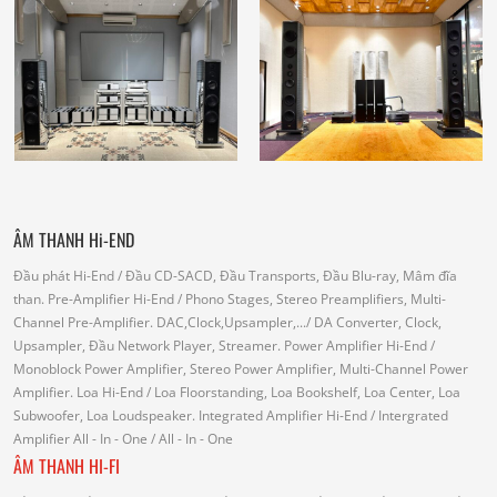
ÂM THANH Hi-END
Đầu phát Hi-End
/ Đầu CD-SACD, Đầu Transports, Đầu Blu-ray, Mâm đĩa
than.
Pre-Amplifier Hi-End
/ Phono Stages, Stereo Preamplifiers, Multi-
Channel Pre-Amplifier.
DAC,Clock,Upsampler,...
/ DA Converter, Clock,
Upsampler, Đầu Network Player, Streamer.
Power Amplifier Hi-End
/
Monoblock Power Amplifier, Stereo Power Amplifier, Multi-Channel Power
Amplifier.
Loa Hi-End
/ Loa Floorstanding, Loa Bookshelf, Loa Center, Loa
Subwoofer, Loa Loudspeaker.
Integrated Amplifier Hi-End
/ Intergrated
Amplifier
All - In - One
/ All - In - One
ÂM THANH HI-FI