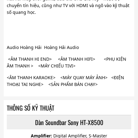
chuyển tín hiệu, cũng như TV với HDMI và ngõ vào kỹ thuật
số quang học.
Audio Hoàng Hải Hoàng Hải Audio
<ÂM THANH HI END> <ÂM THANH HIFI> <PHỤ KIỆN
ÂM THANH > <MÁY CHIẾU TIVI>
<ÂM THANH KARAOKE> <MÁY QUAY MÁY ẢNH> <ĐIỆN
THOẠI TAI NGHE> <SẢN PHẨM BÁN CHẠY>
THÔNG SỐ KỸ THUẬT
Dàn Soundbar Sony HT-X8500
Amplifier:
Digital Amplifier, S-Master