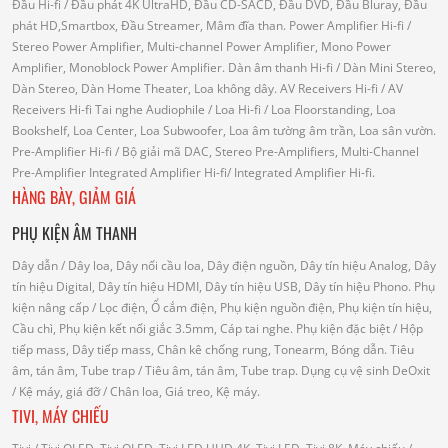
Đầu Hi-fi
/ Đầu phát 4K UltraHD, Đầu CD-SACD, Đầu DVD, Đầu Bluray, Đầu
phát HD,Smartbox, Đầu Streamer, Mâm đĩa than.
Power Amplifier Hi-fi
/
Stereo Power Amplifier, Multi-channel Power Amplifier, Mono Power
Amplifier, Monoblock Power Amplifier.
Dàn âm thanh Hi-fi
/ Dàn Mini Stereo,
Dàn Stereo, Dàn Home Theater, Loa không dây.
AV Receivers Hi-fi
/ AV
Receivers Hi-fi
Tai nghe Audiophile
/
Loa Hi-fi
/ Loa Floorstanding, Loa
Bookshelf, Loa Center, Loa Subwoofer, Loa âm tường âm trần, Loa sân vườn.
Pre-Amplifier Hi-fi
/ Bộ giải mã DAC, Stereo Pre-Amplifiers, Multi-Channel
Pre-Amplifier
Integrated Amplifier Hi-fi
/ Integrated Amplifier Hi-fi.
HÀNG BÀY, GIẢM GIÁ
PHỤ KIỆN ÂM THANH
Dây dẫn
/ Dây loa, Dây nối cầu loa, Dây điện nguồn, Dây tín hiệu Analog, Dây
tín hiệu Digital, Dây tín hiệu HDMI, Dây tín hiệu USB, Dây tín hiệu Phono.
Phụ
kiện nâng cấp
/ Lọc điện, Ổ cắm điện, Phụ kiện nguồn điện, Phụ kiện tín hiệu,
Cầu chì, Phụ kiện kết nối giắc 3.5mm, Cáp tai nghe.
Phụ kiện đặc biệt
/ Hộp
tiếp mass, Dây tiếp mass, Chân kê chống rung, Tonearm, Bóng dẫn.
Tiêu
âm, tán âm, Tube trap
/ Tiêu âm, tán âm, Tube trap.
Dụng cụ vệ sinh DeOxit
/
Kệ máy, giá đỡ
/ Chân loa, Giá treo, Kệ máy.
TIVI, MÁY CHIẾU