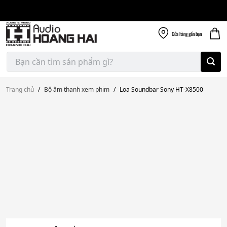
Giao nhanh miễn
Skip
phí
to
300k
content
Cửa hàng
gần bạn
Tìm
kiếm:
Trang chủ
/
Bộ âm thanh xem phim
/
Loa Soundbar Sony HT-X8500