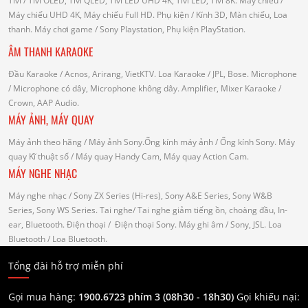
Tivi
/ Tivi OLED, Tivi QLED, Tivi LED UHD 4K, Tivi LED, Tivi 8K.
Máy chiếu
/
Máy chiếu UHD 4K, Máy chiếu Full HD.
Phụ kiện
/ Kính 3D, Màn chiếu, Loa
thanh.
Máy chơi game
/ Sony Playstation, Phụ kiện PlayStation.
ÂM THANH KARAOKE
Đầu Karaoke
/ Acnos, Arirang, VietKTV.
Loa Karaoke
/ JPL, Bose.
Microphone
/ Microphone có dây, Microphone không dây.
Amplifier, Mixer Karaoke
/
Crown, AAP Audio.
MÁY ẢNH, MÁY QUAY
Máy ảnh theo hãng
/ Máy ảnh Sony.Ống kính máy ảnh / Ống kính Sony.
Máy
quay Kĩ thuật số
/ Máy quay Handy Cam, Máy quay Action Cam.
MÁY NGHE NHẠC
Máy nghe nhạc
/ Sony ZX Series (Hi-res), Sony A&E Series, Sony W&B
Series, Sony WS Series.
Tai nghe
/ Tai nghe giảm tiếng ồn, choàng đầu, In-
ear, Bluetooth.
Điện thoại
/ Điện thoại Sony.
Máy ghi âm
/ Sony, JSL.
Loa
Bluetooth
/ Loa Bluetooth.
Tổng đài hỗ trợ miễn phí
Gọi mua hàng:
1900.6723 phím 3 (08h30 - 18h30)
Gọi khiếu nại: