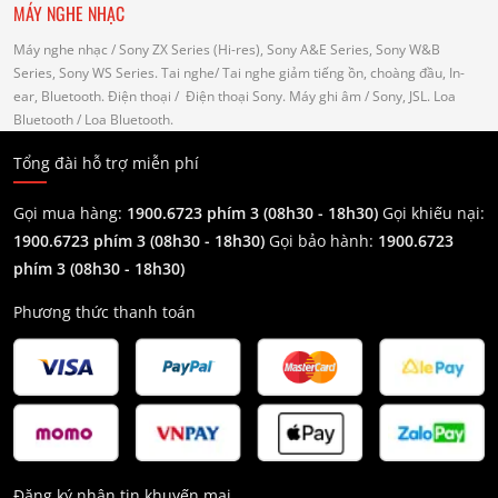
MÁY NGHE NHẠC
Máy nghe nhạc
/ Sony ZX Series (Hi-res), Sony A&E Series, Sony W&B
Series, Sony WS Series.
Tai nghe
/ Tai nghe giảm tiếng ồn, choàng đầu, In-
ear, Bluetooth.
Điện thoại
/ Điện thoại Sony.
Máy ghi âm
/ Sony, JSL.
Loa
Bluetooth
/ Loa Bluetooth.
Tổng đài hỗ trợ miễn phí
Gọi mua hàng:
1900.6723 phím 3 (08h30 - 18h30)
Gọi khiếu nại:
1900.6723 phím 3
(08h30 - 18h30)
Gọi bảo hành:
1900.6723
phím 3
(08h30 - 18h30)
Phương thức thanh toán
Đăng ký nhận tin khuyến mại