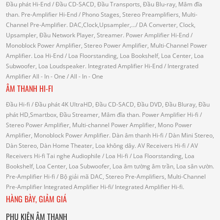
Đầu phát Hi-End
/ Đầu CD-SACD, Đầu Transports, Đầu Blu-ray, Mâm đĩa
than.
Pre-Amplifier Hi-End
/ Phono Stages, Stereo Preamplifiers, Multi-
Channel Pre-Amplifier.
DAC,Clock,Upsampler,...
/ DA Converter, Clock,
Upsampler, Đầu Network Player, Streamer.
Power Amplifier Hi-End
/
Monoblock Power Amplifier, Stereo Power Amplifier, Multi-Channel Power
Amplifier.
Loa Hi-End
/ Loa Floorstanding, Loa Bookshelf, Loa Center, Loa
Subwoofer, Loa Loudspeaker.
Integrated Amplifier Hi-End
/ Intergrated
Amplifier
All - In - One
/ All - In - One
ÂM THANH HI-FI
Đầu Hi-fi
/ Đầu phát 4K UltraHD, Đầu CD-SACD, Đầu DVD, Đầu Bluray, Đầu
phát HD,Smartbox, Đầu Streamer, Mâm đĩa than.
Power Amplifier Hi-fi
/
Stereo Power Amplifier, Multi-channel Power Amplifier, Mono Power
Amplifier, Monoblock Power Amplifier.
Dàn âm thanh Hi-fi
/ Dàn Mini Stereo,
Dàn Stereo, Dàn Home Theater, Loa không dây.
AV Receivers Hi-fi
/ AV
Receivers Hi-fi
Tai nghe Audiophile
/
Loa Hi-fi
/ Loa Floorstanding, Loa
Bookshelf, Loa Center, Loa Subwoofer, Loa âm tường âm trần, Loa sân vườn.
Pre-Amplifier Hi-fi
/ Bộ giải mã DAC, Stereo Pre-Amplifiers, Multi-Channel
Pre-Amplifier
Integrated Amplifier Hi-fi
/ Integrated Amplifier Hi-fi.
HÀNG BÀY, GIẢM GIÁ
PHỤ KIỆN ÂM THANH