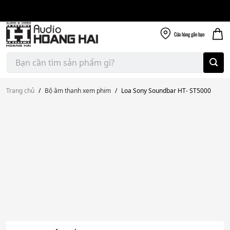
Giao nhanh miễn
Skip
phí
to
300k
content
Cửa hàng
gần bạn
Tìm
kiếm:
Trang chủ
/
Bộ âm thanh xem phim
/
Loa Sony Soundbar HT- ST5000