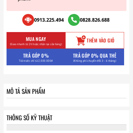
0913.225.494
0828.826.688
MUA NGAY
THÊM VÀO GIỎ
(Giao nhanh từ 2h hoặc nhận tại cửa hàng)
TRẢ GÓP 0%
TRẢ GÓP 0% QUA THẺ
Trả trước chỉ từ 2.000.000đ
(Không phí chuyển đổi 3 - 6 tháng)
MÔ TẢ SẢN PHẨM
THÔNG SỐ KỸ THUẬT