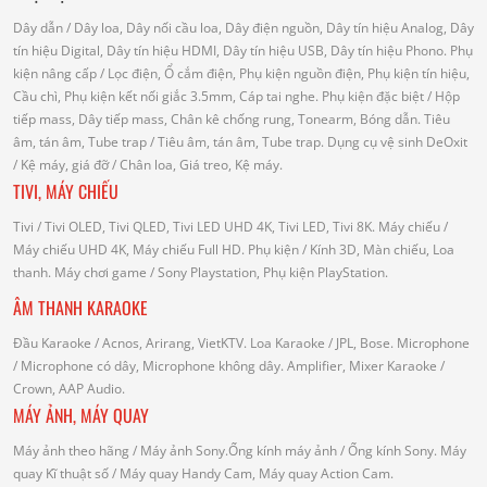
Dây dẫn
/ Dây loa, Dây nối cầu loa, Dây điện nguồn, Dây tín hiệu Analog, Dây
tín hiệu Digital, Dây tín hiệu HDMI, Dây tín hiệu USB, Dây tín hiệu Phono.
Phụ
kiện nâng cấp
/ Lọc điện, Ổ cắm điện, Phụ kiện nguồn điện, Phụ kiện tín hiệu,
Cầu chì, Phụ kiện kết nối giắc 3.5mm, Cáp tai nghe.
Phụ kiện đặc biệt
/ Hộp
tiếp mass, Dây tiếp mass, Chân kê chống rung, Tonearm, Bóng dẫn.
Tiêu
âm, tán âm, Tube trap
/ Tiêu âm, tán âm, Tube trap.
Dụng cụ vệ sinh DeOxit
/
Kệ máy, giá đỡ
/ Chân loa, Giá treo, Kệ máy.
TIVI, MÁY CHIẾU
Tivi
/ Tivi OLED, Tivi QLED, Tivi LED UHD 4K, Tivi LED, Tivi 8K.
Máy chiếu
/
Máy chiếu UHD 4K, Máy chiếu Full HD.
Phụ kiện
/ Kính 3D, Màn chiếu, Loa
thanh.
Máy chơi game
/ Sony Playstation, Phụ kiện PlayStation.
ÂM THANH KARAOKE
Đầu Karaoke
/ Acnos, Arirang, VietKTV.
Loa Karaoke
/ JPL, Bose.
Microphone
/ Microphone có dây, Microphone không dây.
Amplifier, Mixer Karaoke
/
Crown, AAP Audio.
MÁY ẢNH, MÁY QUAY
Máy ảnh theo hãng
/ Máy ảnh Sony.Ống kính máy ảnh / Ống kính Sony.
Máy
quay Kĩ thuật số
/ Máy quay Handy Cam, Máy quay Action Cam.