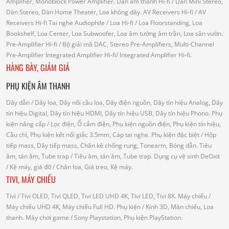
Amplifier, Monoblock Power Amplifier.
Dàn âm thanh Hi-fi
/ Dàn Mini Stereo,
Dàn Stereo, Dàn Home Theater, Loa không dây.
AV Receivers Hi-fi
/ AV
Receivers Hi-fi
Tai nghe Audiophile
/
Loa Hi-fi
/ Loa Floorstanding, Loa
Bookshelf, Loa Center, Loa Subwoofer, Loa âm tường âm trần, Loa sân vườn.
Pre-Amplifier Hi-fi
/ Bộ giải mã DAC, Stereo Pre-Amplifiers, Multi-Channel
Pre-Amplifier
Integrated Amplifier Hi-fi
/ Integrated Amplifier Hi-fi.
HÀNG BÀY, GIẢM GIÁ
PHỤ KIỆN ÂM THANH
Dây dẫn
/ Dây loa, Dây nối cầu loa, Dây điện nguồn, Dây tín hiệu Analog, Dây
tín hiệu Digital, Dây tín hiệu HDMI, Dây tín hiệu USB, Dây tín hiệu Phono.
Phụ
kiện nâng cấp
/ Lọc điện, Ổ cắm điện, Phụ kiện nguồn điện, Phụ kiện tín hiệu,
Cầu chì, Phụ kiện kết nối giắc 3.5mm, Cáp tai nghe.
Phụ kiện đặc biệt
/ Hộp
tiếp mass, Dây tiếp mass, Chân kê chống rung, Tonearm, Bóng dẫn.
Tiêu
âm, tán âm, Tube trap
/ Tiêu âm, tán âm, Tube trap.
Dụng cụ vệ sinh DeOxit
/
Kệ máy, giá đỡ
/ Chân loa, Giá treo, Kệ máy.
TIVI, MÁY CHIẾU
Tivi
/ Tivi OLED, Tivi QLED, Tivi LED UHD 4K, Tivi LED, Tivi 8K.
Máy chiếu
/
Máy chiếu UHD 4K, Máy chiếu Full HD.
Phụ kiện
/ Kính 3D, Màn chiếu, Loa
thanh.
Máy chơi game
/ Sony Playstation, Phụ kiện PlayStation.