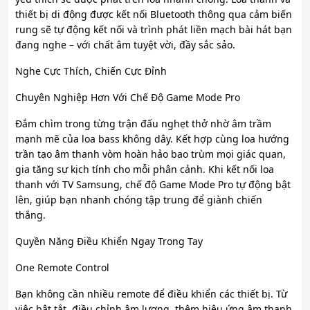
thiết bị di động được kết nối Bluetooth thông qua cảm biến
rung sẽ tự động kết nối và trình phát liền mạch bài hát bạn
đang nghe – với chất âm tuyệt vời, đầy sắc sảo.
Nghe Cực Thích, Chiến Cực Đỉnh
Chuyên Nghiệp Hơn Với Chế Độ Game Mode Pro
Đắm chìm trong từng trận đấu nghẹt thở nhờ âm trầm
mạnh mẽ của loa bass không dây. Kết hợp cùng loa hướng
trần tạo âm thanh vòm hoàn hảo bao trùm mọi giác quan,
gia tăng sự kịch tính cho mỗi phân cảnh. Khi kết nối loa
thanh với TV Samsung, chế độ Game Mode Pro tự động bật
lên, giúp bạn nhanh chóng tập trung để giành chiến
thắng.
Quyền Năng Điều Khiển Ngay Trong Tay
One Remote Control
Bạn không cần nhiều remote để điều khiển các thiết bị. Từ
việc bật tắt, điều chỉnh âm lượng, thêm hiệu ứng âm thanh