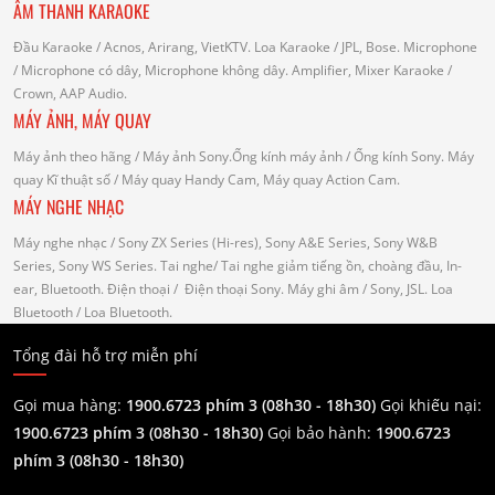
ÂM THANH KARAOKE
Đầu Karaoke
/ Acnos, Arirang, VietKTV.
Loa Karaoke
/ JPL, Bose.
Microphone
/ Microphone có dây, Microphone không dây.
Amplifier, Mixer Karaoke
/
Crown, AAP Audio.
MÁY ẢNH, MÁY QUAY
Máy ảnh theo hãng
/ Máy ảnh Sony.Ống kính máy ảnh / Ống kính Sony.
Máy
quay Kĩ thuật số
/ Máy quay Handy Cam, Máy quay Action Cam.
MÁY NGHE NHẠC
Máy nghe nhạc
/ Sony ZX Series (Hi-res), Sony A&E Series, Sony W&B
Series, Sony WS Series.
Tai nghe
/ Tai nghe giảm tiếng ồn, choàng đầu, In-
ear, Bluetooth.
Điện thoại
/ Điện thoại Sony.
Máy ghi âm
/ Sony, JSL.
Loa
Bluetooth
/ Loa Bluetooth.
Tổng đài hỗ trợ miễn phí
Gọi mua hàng:
1900.6723 phím 3 (08h30 - 18h30)
Gọi khiếu nại:
1900.6723 phím 3
(08h30 - 18h30)
Gọi bảo hành:
1900.6723
phím 3
(08h30 - 18h30)