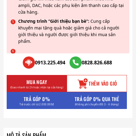
ampli, DAC, hoặc các phụ kiện âm thanh cao cấp tại
cửa hàng.
Chương trình “Giới thiệu bạn bè”:
Cung cấp
khuyến mại tặng quà hoặc giảm giá cho cả người
giới thiệu và người được giới thiệu khi mua sản
phẩm.
0913.225.494
0828.826.688
MUA NGAY
THÊM VÀO GIỎ
(Giao nhanh từ 2h hoặc nhận tại cửa hàng)
TRẢ GÓP 0%
TRẢ GÓP 0% QUA THẺ
Trả trước chỉ từ 2.000.000đ
(Không phí chuyển đổi 3 - 6 tháng)
MÔ TẢ SẢN PHẨM