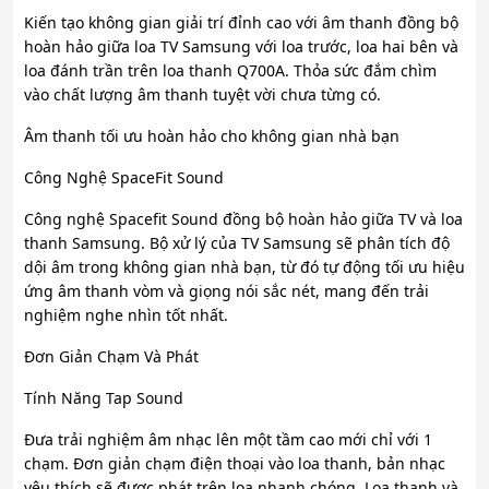
Kiến tạo không gian giải trí đỉnh cao với âm thanh đồng bộ
hoàn hảo giữa loa TV Samsung với loa trước, loa hai bên và
loa đánh trần trên loa thanh Q700A. Thỏa sức đắm chìm
vào chất lượng âm thanh tuyệt vời chưa từng có.
Âm thanh tối ưu hoàn hảo cho không gian nhà bạn
Công Nghệ SpaceFit Sound
Công nghệ Spacefit Sound đồng bộ hoàn hảo giữa TV và loa
thanh Samsung. Bộ xử lý của TV Samsung sẽ phân tích độ
dội âm trong không gian nhà bạn, từ đó tự động tối ưu hiệu
ứng âm thanh vòm và giọng nói sắc nét, mang đến trải
nghiệm nghe nhìn tốt nhất.
Đơn Giản Chạm Và Phát
Tính Năng Tap Sound
Đưa trải nghiệm âm nhạc lên một tầm cao mới chỉ với 1
chạm. Đơn giản chạm điện thoại vào loa thanh, bản nhạc
yêu thích sẽ được phát trên loa nhanh chóng. Loa thanh và