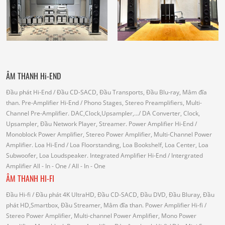
ÂM THANH Hi-END
Đầu phát Hi-End
/ Đầu CD-SACD, Đầu Transports, Đầu Blu-ray, Mâm đĩa
than.
Pre-Amplifier Hi-End
/ Phono Stages, Stereo Preamplifiers, Multi-
Channel Pre-Amplifier.
DAC,Clock,Upsampler,...
/ DA Converter, Clock,
Upsampler, Đầu Network Player, Streamer.
Power Amplifier Hi-End
/
Monoblock Power Amplifier, Stereo Power Amplifier, Multi-Channel Power
Amplifier.
Loa Hi-End
/ Loa Floorstanding, Loa Bookshelf, Loa Center, Loa
Subwoofer, Loa Loudspeaker.
Integrated Amplifier Hi-End
/ Intergrated
Amplifier
All - In - One
/ All - In - One
ÂM THANH HI-FI
Đầu Hi-fi
/ Đầu phát 4K UltraHD, Đầu CD-SACD, Đầu DVD, Đầu Bluray, Đầu
phát HD,Smartbox, Đầu Streamer, Mâm đĩa than.
Power Amplifier Hi-fi
/
Stereo Power Amplifier, Multi-channel Power Amplifier, Mono Power