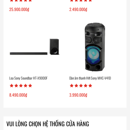
25.900.000
₫
2.490.000
₫
Loa Sony Soundbar HT-X9000F
Dàn âm thanh Hifi Sony MHC-V41D
8.490.000
₫
3.990.000
₫
VUI LÒNG CHỌN HỆ THỐNG CỬA HÀNG