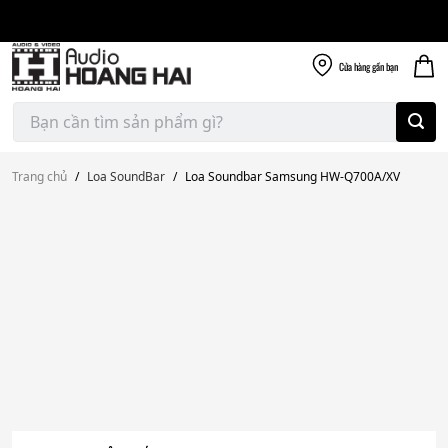
Giao nhanh miễn
Skip
phí
to
300k
content
Cửa hàng
gần bạn
Tìm
kiếm:
Trang chủ
/
Loa SoundBar
/
Loa Soundbar Samsung HW-Q700A/XV