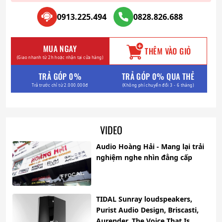
0913.225.494
0828.826.688
MUA NGAY
THÊM VÀO GIỎ
(Giao nhanh từ 2h hoặc nhận tại cửa hàng)
TRẢ GÓP 0%
TRẢ GÓP 0% QUA THẺ
Trả trước chỉ từ 2.000.000đ
(Không phí chuyển đổi 3 - 6 tháng)
VIDEO
Audio Hoàng Hải - Mang lại trải
nghiệm nghe nhìn đẳng cấp
TIDAL Sunray loudspeakers,
Purist Audio Design, Briscasti,
Aurender, The Voice That Is