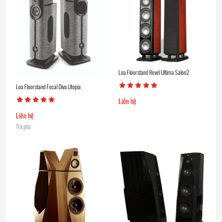
Loa Floorstand Revel Ultima Salon2
Loa Floorstand Focal Diva Utopia
Liên hệ
Liên hệ
Trả góp