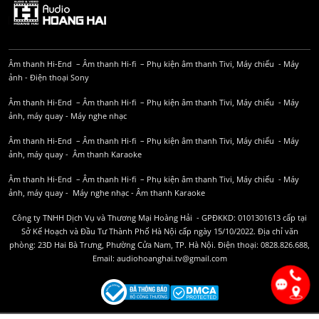
Âm thanh Hi-End
–
Âm thanh Hi-fi
–
Phụ kiện âm thanh
Tivi, Máy chiếu
-
Máy
ảnh
-
Điện thoại Sony
Âm thanh Hi-End
–
Âm thanh Hi-fi
–
Phụ kiện âm thanh
Tivi, Máy chiếu
-
Máy
ảnh, máy quay
-
Máy nghe nhạc
Âm thanh Hi-End
–
Âm thanh Hi-fi
–
Phụ kiện âm thanh
Tivi, Máy chiếu
-
Máy
ảnh, máy quay
-
Âm thanh Karaoke
Âm thanh Hi-End
–
Âm thanh Hi-fi
–
Phụ kiện âm thanh
Tivi, Máy chiếu
-
Máy
ảnh, máy quay
-
Máy nghe nhạc
-
Âm thanh Karaoke
Công ty TNHH Dịch Vụ và Thương Mại Hoàng Hải - GPĐKKD: 0101301613 cấp tại
Sở Kế Hoạch và Đầu Tư Thành Phố Hà Nội cấp ngày 15/10/2022. Địa chỉ văn
phòng: 23D Hai Bà Trưng, Phường Cửa Nam, TP. Hà Nội. Điện thoại: 0828.826.688,
Email: audiohoanghai.tv@gmail.com