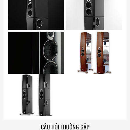
CÂU HỎI THƯỜNG GẶP