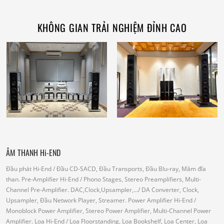
KHÔNG GIAN TRẢI NGHIỆM ĐỈNH CAO
ÂM THANH Hi-END
Đầu phát Hi-End
/ Đầu CD-SACD, Đầu Transports, Đầu Blu-ray, Mâm đĩa
than.
Pre-Amplifier Hi-End
/ Phono Stages, Stereo Preamplifiers, Multi-
Channel Pre-Amplifier.
DAC,Clock,Upsampler,...
/ DA Converter, Clock,
Upsampler, Đầu Network Player, Streamer.
Power Amplifier Hi-End
/
Monoblock Power Amplifier, Stereo Power Amplifier, Multi-Channel Power
Amplifier.
Loa Hi-End
/ Loa Floorstanding, Loa Bookshelf, Loa Center, Loa