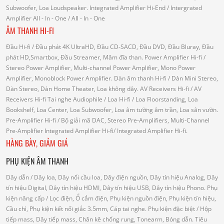
Subwoofer, Loa Loudspeaker.
Integrated Amplifier Hi-End
/ Intergrated
Amplifier
All - In - One
/ All - In - One
ÂM THANH HI-FI
Đầu Hi-fi
/ Đầu phát 4K UltraHD, Đầu CD-SACD, Đầu DVD, Đầu Bluray, Đầu
phát HD,Smartbox, Đầu Streamer, Mâm đĩa than.
Power Amplifier Hi-fi
/
Stereo Power Amplifier, Multi-channel Power Amplifier, Mono Power
Amplifier, Monoblock Power Amplifier.
Dàn âm thanh Hi-fi
/ Dàn Mini Stereo,
Dàn Stereo, Dàn Home Theater, Loa không dây.
AV Receivers Hi-fi
/ AV
Receivers Hi-fi
Tai nghe Audiophile
/
Loa Hi-fi
/ Loa Floorstanding, Loa
Bookshelf, Loa Center, Loa Subwoofer, Loa âm tường âm trần, Loa sân vườn.
Pre-Amplifier Hi-fi
/ Bộ giải mã DAC, Stereo Pre-Amplifiers, Multi-Channel
Pre-Amplifier
Integrated Amplifier Hi-fi
/ Integrated Amplifier Hi-fi.
HÀNG BÀY, GIẢM GIÁ
PHỤ KIỆN ÂM THANH
Dây dẫn
/ Dây loa, Dây nối cầu loa, Dây điện nguồn, Dây tín hiệu Analog, Dây
tín hiệu Digital, Dây tín hiệu HDMI, Dây tín hiệu USB, Dây tín hiệu Phono.
Phụ
kiện nâng cấp
/ Lọc điện, Ổ cắm điện, Phụ kiện nguồn điện, Phụ kiện tín hiệu,
Cầu chì, Phụ kiện kết nối giắc 3.5mm, Cáp tai nghe.
Phụ kiện đặc biệt
/ Hộp
tiếp mass, Dây tiếp mass, Chân kê chống rung, Tonearm, Bóng dẫn.
Tiêu