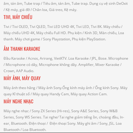
âm, tán âm, Tube trap
/ Tiêu âm, tán âm, Tube trap.
Dụng cụ vệ sinh DeOxit
/
Kệ máy, giá đỡ
/ Chân loa, Giá treo, Kệ máy.
TIVI, MÁY CHIẾU
Tivi
/ Tivi OLED, Tivi QLED, Tivi LED UHD 4K, Tivi LED, Tivi 8K.
Máy chiếu
/
Máy chiếu UHD 4K, Máy chiếu Full HD.
Phụ kiện
/ Kính 3D, Màn chiếu, Loa
thanh.
Máy chơi game
/ Sony Playstation, Phụ kiện PlayStation.
ÂM THANH KARAOKE
Đầu Karaoke
/ Acnos, Arirang, VietKTV.
Loa Karaoke
/ JPL, Bose.
Microphone
/ Microphone có dây, Microphone không dây.
Amplifier, Mixer Karaoke
/
Crown, AAP Audio.
MÁY ẢNH, MÁY QUAY
Máy ảnh theo hãng
/ Máy ảnh Sony.Ống kính máy ảnh / Ống kính Sony.
Máy
quay Kĩ thuật số
/ Máy quay Handy Cam, Máy quay Action Cam.
MÁY NGHE NHẠC
Máy nghe nhạc
/ Sony ZX Series (Hi-res), Sony A&E Series, Sony W&B
Series, Sony WS Series.
Tai nghe
/ Tai nghe giảm tiếng ồn, choàng đầu, In-
ear, Bluetooth.
Điện thoại
/ Điện thoại Sony.
Máy ghi âm
/ Sony, JSL.
Loa
Bluetooth
/ Loa Bluetooth.