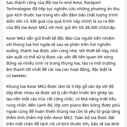
Sau thành công của đôi loa hi-end Avior, Rockport
Technologies đã tiếp tục nghiên cứu những phương án thu
gọn kích thước loa trong khi vẫn đảm bảo chất lượng trình
diễn vốn có. Kết quả của quá trình này chính là sự ra đời
của đôi loa Avior MK2 với mức giá lên tới 38,500 USD/cặp.
Avior MK2 vẫn giữ thiết kế độc đáo của người tiền nhiệm
với thùng loa hơi ngửa về sau và phần trên hơi nghiên
xuống, thành loa được uốn cong nhẹ. Với thiết kế này, nhà
sản xuất có thể xử lý được các vấn đề liên quan tới sóng
đứng và nhiễu sinh ra trong thùng loa, tạo ra môi trường
âm thanh tốt nhất để các loa con hoạt động, đặc biệt là
củ tweeter.
Khung loa Avior MK2 được làm từ 3 lớp gỗ ván ép với độ
dày khác nhau và được xử lý cẩn thận trước khi ghép lại,
tạo nên một cấu trúc rất cứng chắc, có khả năng triệt tiêu
rung chấn. Bên cạnh đó, lớp sơn piano đen bóng được phủ
ngoài cùng để hoàn thiện thùng loa còn là yếu tố giúp tăng
thêm tính thẩm mỹ trên Avior MK2. Toàn bộ loa được đặt
trên một chân đế tách rời có kích thước lớn, bảo vệ loa khỏi