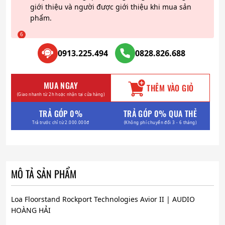
giới thiệu và người được giới thiệu khi mua sản
phẩm.
0913.225.494
0828.826.688
MUA NGAY
THÊM VÀO GIỎ
(Giao nhanh từ 2h hoặc nhận tại cửa hàng)
TRẢ GÓP 0%
TRẢ GÓP 0% QUA THẺ
Trả trước chỉ từ 2.000.000đ
(Không phí chuyển đổi 3 - 6 tháng)
MÔ TẢ SẢN PHẨM
Loa Floorstand Rockport Technologies Avior II | AUDIO
HOÀNG HẢI