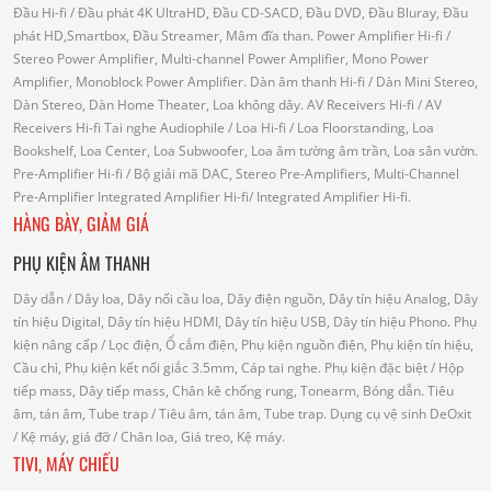
Đầu Hi-fi
/ Đầu phát 4K UltraHD, Đầu CD-SACD, Đầu DVD, Đầu Bluray, Đầu
phát HD,Smartbox, Đầu Streamer, Mâm đĩa than.
Power Amplifier Hi-fi
/
Stereo Power Amplifier, Multi-channel Power Amplifier, Mono Power
Amplifier, Monoblock Power Amplifier.
Dàn âm thanh Hi-fi
/ Dàn Mini Stereo,
Dàn Stereo, Dàn Home Theater, Loa không dây.
AV Receivers Hi-fi
/ AV
Receivers Hi-fi
Tai nghe Audiophile
/
Loa Hi-fi
/ Loa Floorstanding, Loa
Bookshelf, Loa Center, Loa Subwoofer, Loa âm tường âm trần, Loa sân vườn.
Pre-Amplifier Hi-fi
/ Bộ giải mã DAC, Stereo Pre-Amplifiers, Multi-Channel
Pre-Amplifier
Integrated Amplifier Hi-fi
/ Integrated Amplifier Hi-fi.
HÀNG BÀY, GIẢM GIÁ
PHỤ KIỆN ÂM THANH
Dây dẫn
/ Dây loa, Dây nối cầu loa, Dây điện nguồn, Dây tín hiệu Analog, Dây
tín hiệu Digital, Dây tín hiệu HDMI, Dây tín hiệu USB, Dây tín hiệu Phono.
Phụ
kiện nâng cấp
/ Lọc điện, Ổ cắm điện, Phụ kiện nguồn điện, Phụ kiện tín hiệu,
Cầu chì, Phụ kiện kết nối giắc 3.5mm, Cáp tai nghe.
Phụ kiện đặc biệt
/ Hộp
tiếp mass, Dây tiếp mass, Chân kê chống rung, Tonearm, Bóng dẫn.
Tiêu
âm, tán âm, Tube trap
/ Tiêu âm, tán âm, Tube trap.
Dụng cụ vệ sinh DeOxit
/
Kệ máy, giá đỡ
/ Chân loa, Giá treo, Kệ máy.
TIVI, MÁY CHIẾU