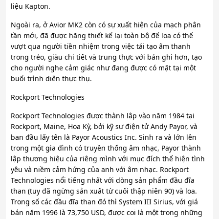
liệu Kapton.
Ngoài ra, ở Avior MK2 còn có sự xuất hiện của mạch phân
tần mới, đã được hãng thiết kế lại toàn bộ để loa có thể
vượt qua người tiền nhiệm trong việc tái tạo âm thanh
trong trẻo, giàu chi tiết và trung thực với bản ghi hơn, tạo
cho người nghe cảm giác như đang được có mặt tại một
buổi trình diễn thực thụ.
Rockport Technologies
Rockport Technologies được thành lập vào năm 1984 tại
Rockport, Maine, Hoa Kỳ, bởi kỹ sư điện tử Andy Payor, và
ban đầu lấy tên là Payor Acoustics Inc. Sinh ra và lớn lên
trong một gia đình có truyền thống âm nhạc, Payor thành
lập thương hiệu của riêng mình với mục đích thể hiện tình
yêu và niềm cảm hứng của anh với âm nhạc. Rockport
Technologies nổi tiếng nhất với dòng sản phẩm đầu đĩa
than (tuy đã ngừng sản xuất từ cuối thập niên 90) và loa.
Trong số các đầu đĩa than đó thì System III Sirius, với giá
bán năm 1996 là 73,750 USD, được coi là một trong những