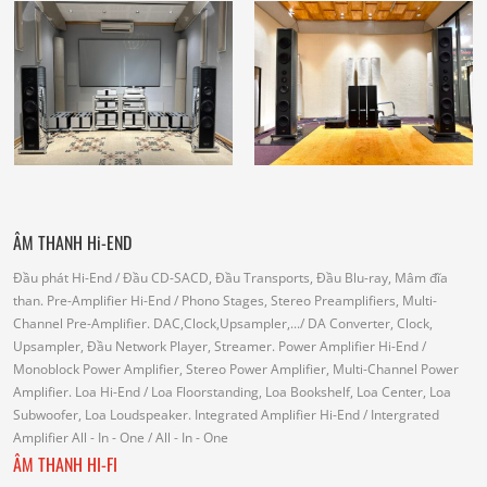
ÂM THANH Hi-END
Đầu phát Hi-End
/ Đầu CD-SACD, Đầu Transports, Đầu Blu-ray, Mâm đĩa
than.
Pre-Amplifier Hi-End
/ Phono Stages, Stereo Preamplifiers, Multi-
Channel Pre-Amplifier.
DAC,Clock,Upsampler,...
/ DA Converter, Clock,
Upsampler, Đầu Network Player, Streamer.
Power Amplifier Hi-End
/
Monoblock Power Amplifier, Stereo Power Amplifier, Multi-Channel Power
Amplifier.
Loa Hi-End
/ Loa Floorstanding, Loa Bookshelf, Loa Center, Loa
Subwoofer, Loa Loudspeaker.
Integrated Amplifier Hi-End
/ Intergrated
Amplifier
All - In - One
/ All - In - One
ÂM THANH HI-FI