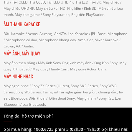
Tivi
/ Tivi OLED, Tivi QLED, Tivi LED UHD 4K, Tivi LED, Tivi 8K.
Máy chiếu
/
Máy chiếu UHD 4K, Máy chiếu Full HD.
Phụ kiện
/ Kính 3D, Màn chiếu, Loa
thanh.
Máy chơi game
/ Sony Playstation, Phụ kiện PlayStation.
ÂM THANH KARAOKE
Đầu Karaoke
/ Acnos, Arirang, VietKTV.
Loa Karaoke
/ JPL, Bose.
Microphone
/ Microphone có dây, Microphone không dây.
Amplifier, Mixer Karaoke
/
Crown, AAP Audio.
MÁY ẢNH, MÁY QUAY
Máy ảnh theo hãng
/ Máy ảnh Sony.Ống kính máy ảnh / Ống kính Sony.
Máy
quay Kĩ thuật số
/ Máy quay Handy Cam, Máy quay Action Cam.
MÁY NGHE NHẠC
Máy nghe nhạc
/ Sony ZX Series (Hi-res), Sony A&E Series, Sony W&B
Series, Sony WS Series.
Tai nghe
/ Tai nghe giảm tiếng ồn, choàng đầu, In-
ear, Bluetooth.
Điện thoại
/ Điện thoại Sony.
Máy ghi âm
/ Sony, JSL.
Loa
Bluetooth
/ Loa Bluetooth.
Tổng đài hỗ trợ miễn phí
Gọi mua hàng:
1900.6723 phím 3 (08h30 - 18h30)
Gọi khiếu nại: