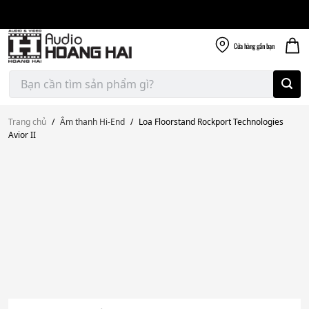
Giao nhanh miễn
Skip
phí
to
300k
content
Cửa hàng
gần bạn
Tìm
kiếm:
Trang chủ
/
Âm thanh Hi-End
/
Loa Floorstand Rockport Technologies
Avior II