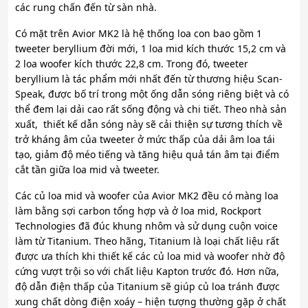
các rung chấn đến từ sàn nhà.
Có mặt trên Avior MK2 là hệ thống loa con bao gồm 1
tweeter beryllium đời mới, 1 loa mid kích thước 15,2 cm và
2 loa woofer kích thước 22,8 cm. Trong đó, tweeter
beryllium là tác phẩm mới nhất đến từ thương hiệu Scan-
Speak, được bố trí trong một ống dẫn sóng riêng biệt và có
thể đem lại dải cao rất sống động và chi tiết. Theo nhà sản
xuất, thiết kế dẫn sóng này sẽ cải thiện sự tương thích về
trở kháng âm của tweeter ở mức thấp của dải âm loa tái
tạo, giảm độ méo tiếng và tăng hiệu quả tán âm tại điểm
cắt tần giữa loa mid và tweeter.
Các củ loa mid và woofer của Avior MK2 đều có màng loa
làm bằng sợi carbon tổng hợp và ở loa mid, Rockport
Technologies đã đúc khung nhôm và sử dụng cuộn voice
làm từ Titanium. Theo hãng, Titanium là loại chất liệu rất
được ưa thích khi thiết kế các củ loa mid và woofer nhờ độ
cứng vượt trội so với chất liệu Kapton trước đó. Hơn nữa,
độ dẫn điện thấp của Titanium sẽ giúp củ loa tránh được
xung chất dòng điện xoáy – hiện tượng thường gặp ở chất