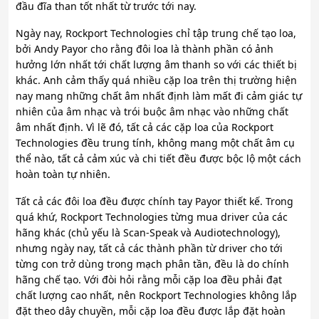
đầu đĩa than tốt nhất từ trước tới nay.
Ngày nay, Rockport Technologies chỉ tập trung chế tạo loa,
bởi Andy Payor cho rằng đôi loa là thành phần có ảnh
hưởng lớn nhất tới chất lượng âm thanh so với các thiết bị
khác. Anh cảm thấy quá nhiều cặp loa trên thị trường hiện
nay mang những chất âm nhất định làm mất đi cảm giác tự
nhiên của âm nhạc và trói buộc âm nhạc vào những chất
âm nhất định. Vì lẽ đó, tất cả các cặp loa của Rockport
Technologies đều trung tính, không mang một chất âm cụ
thể nào, tất cả cảm xúc và chi tiết đều được bộc lộ một cách
hoàn toàn tự nhiên.
Tất cả các đôi loa đều được chính tay Payor thiết kế. Trong
quá khứ, Rockport Technologies từng mua driver của các
hãng khác (chủ yếu là Scan-Speak và Audiotechnology),
nhưng ngày nay, tất cả các thành phần từ driver cho tới
từng con trở dùng trong mạch phân tần, đều là do chính
hãng chế tạo. Với đòi hỏi rằng mỗi cặp loa đều phải đạt
chất lượng cao nhất, nên Rockport Technologies không lắp
đặt theo dây chuyền, mỗi cặp loa đều được lắp đặt hoàn