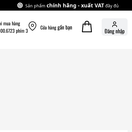
chính hãng - xuất VAT
Sản phẩm
đầy đủ
ọi mua hàng
gần bạn
Cửa hàng
900.6723 phím 3
Đăng nhập