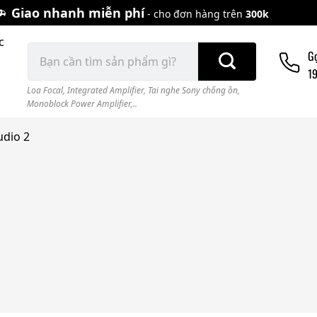
Giao nhanh miễn phí
- cho đơn hàng trên
300k
c
Tìm
G
kiếm:
1
Loa Focal
,
Integrated Amplifier
,
Tai nghe Sony chống ồn
,
Monoblock Power Amplifier,..
udio 2