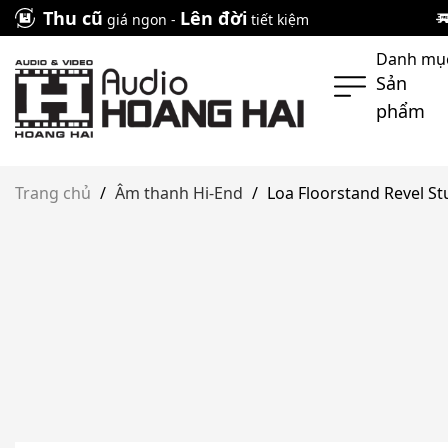
Skip
Thu cũ
Lên đời
giá ngon -
tiết kiệm
to
Danh mụ
content
Sản
phẩm
Trang chủ
/
Âm thanh Hi-End
/
Loa Floorstand Revel St