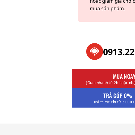
hoặc giảm giá cho c
mua sản phẩm.
0913.2
MUA NGA
(Giao nhanh từ 2h hoặc nhậ
TRẢ GÓP 0%
Trả trước chỉ từ 2.000.