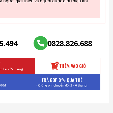
ả người giới thiệu và người được giới thiệu khi
25.494
0828.826.688
Y
THÊM VÀO GIỎ
n tại cửa hàng)
TRẢ GÓP 0% QUA THẺ
000đ
(Không phí chuyển đổi 3 - 6 tháng)