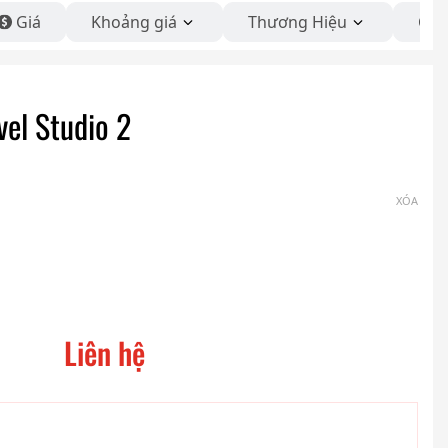
Giá
Khoảng giá
Thương Hiệu
Côn
vel Studio 2
XÓA
Liên hệ