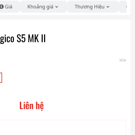
Giá
Khoảng giá
Thương Hiệu
Côn
gico S5 MK II
XÓA
Liên hệ