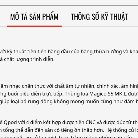
MÔ TẢ SẢN PHẨM
THÔNG SỐ KỸ THUẬT
với kỹ thuật tiên tiến hàng đầu của hãng,thừa hưởng và kha
và chất lượng trình diễn.
 âm nhạc chân thực với chất âm tự nhiên, chính xác, âm hìn
g buổi biểu diễn trực tiếp. Thùng loa Magico S5 MK II đượ
g giúp loại bỏ rung động không mong muốn cũng như đảm b
 đế Qpod với 4 điểm kết hợp được tiện CNC và được đúc từ
 tổng thể dẫn đến sàn có tiếng ồn thấp hơn. Hệ thống củ l
rong chế tạo củ loa mid, bass bằng màng nhôm cao cấp.