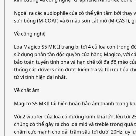
Ngoài ra các audiophile của có thể yên tâm bởi thay
sơn bóng (M-COAT) và 6 màu sơn cát mờ (M-CAST), gi
Về công nghệ
Loa Magico S5 MK II trang bị tới 4 củ loa con trong đ
sử dụng phân tần độc quyền của hãng Magico, với các
bảo toàn tuyến tính pha và hạn chế tối đa độ méo củ
thống các drivers còn được kiểm tra và tối ưu hóa c
tử vi tính hiện đại nhất.
Về chất âm
Magico S5 MKII tái hiện hoàn hảo âm thanh trong kh
Với 2 woofer của loa có đường kính khá lớn, lên tớ
chúng có thể gây ra cho loa mid và treble trong qu
châm cực mạnh cho dải trầm sâu tới dưới 20Hz, uy lự