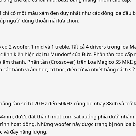
 vì chỉ có một màu xám đen duy nhất như các dòng loa đầu 
úp người dùng thoải mái lựa chọn.
ó có 2 woofer, 1 mid và 1 treble. Tất cả 4 drivers trong lo
 linh kiện hiện đại từ Mundorf của Đức. Phân tần cao cấp n
a âm thanh. Phân tần (Crossover) trên Loa Magico S5 MKII g
ho các hành vi âm học, cơ học, điện từ và nhiệt bằng cách 
oảng tần số từ 20 Hz đến 50kHz cùng dộ nhạy 88db và trở 
i 254mm, được đặt thành một cụm sát xuống phía dưới nhằm
á trình hoạt động. Những woofer này được trang bị nón loa
c và đầy năng lượng.