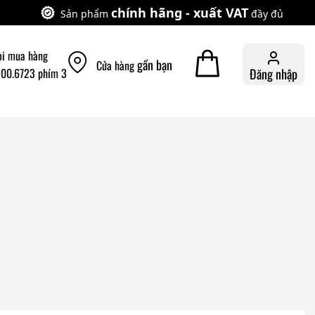
chính hãng - xuất VAT
Sản phẩm
đầy đủ
ọi mua hàng
gần bạn
Cửa hàng
900.6723 phím 3
Đăng nhập