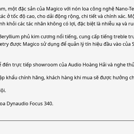
2mm, một đặc sản của Magico với nón loa công nghệ Nano-T
 ở tốc độ cao, cho dải động rộng, chi tiết và chính xác. M
nh khỏi các tác nhân không có lợi, đặc biệt là nhiễu xạ và r
 Beryllium phủ kim cương nổi tiếng, cung cấp tiếng treble tr
etry được Magico sử dụng để quản lý tín hiệu đầu vào của S
hể đến trực tiếp showroom của Audio Hoàng Hải và nghe thử
ập khẩu chính hãng, khách hàng khi mua sẽ được hưởng ch
ội.
 Loa Dynaudio Focus 340.