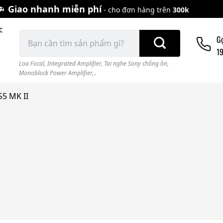
Giao nhanh miễn phí
- cho đơn hàng trên
300k
c
Tìm
G
kiếm:
1
Loa Focal
,
Integrated Amplifier
,
Tai nghe Sony chống ồn
,
Monoblock Power Amplifier,..
S5 MK II