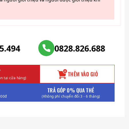
25.494
0828.826.688
Y
THÊM VÀO GIỎ
n tại cửa hàng)
TRẢ GÓP 0% QUA THẺ
000đ
(Không phí chuyển đổi 3 - 6 tháng)