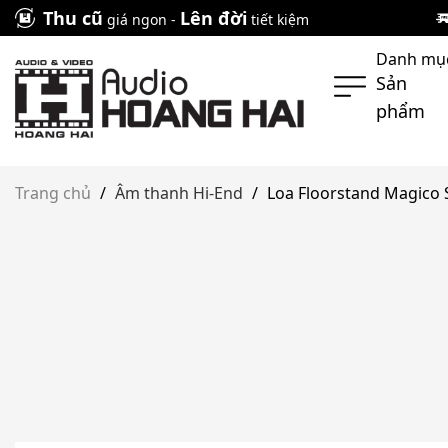
Skip
Thu cũ
Lên đời
giá ngon -
tiết kiệm
to
Danh mụ
content
Sản
phẩm
Trang chủ
/
Âm thanh Hi-End
/
Loa Floorstand Magico 