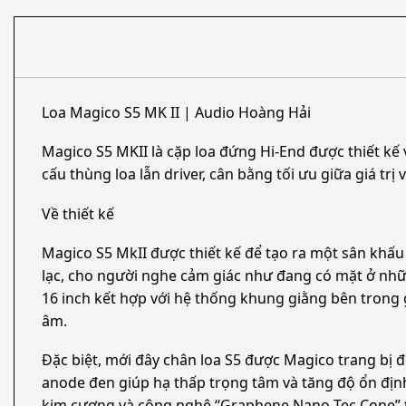
Loa Magico S5 MK II | Audio Hoàng Hải
Magico S5 MKII là cặp loa đứng Hi-End được thiết kế 
cấu thùng loa lẫn driver, cân bằng tối ưu giữa giá trị 
Về thiết kế
Magico S5 MkII được thiết kế để tạo ra một sân khấu
lạc, cho người nghe cảm giác như đang có mặt ở nhữn
16 inch kết hợp với hệ thống khung giằng bên tron
âm.
Đặc biệt, mới đây chân loa S5 được Magico trang bị
anode đen giúp hạ thấp trọng tâm và tăng độ ổn định
kim cương và công nghệ “Graphene Nano-Tec Cone” t