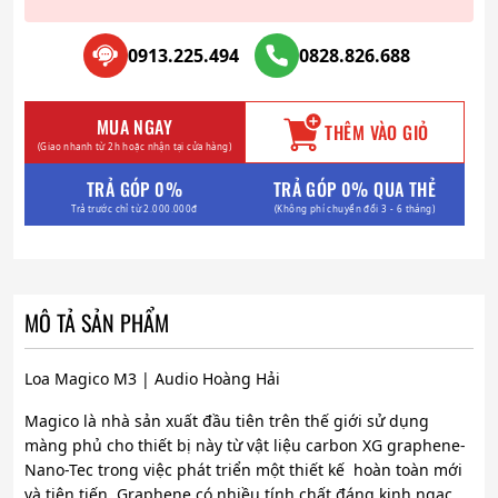
0913.225.494
0828.826.688
MUA NGAY
THÊM VÀO GIỎ
(Giao nhanh từ 2h hoặc nhận tại cửa hàng)
TRẢ GÓP 0%
TRẢ GÓP 0% QUA THẺ
Trả trước chỉ từ 2.000.000đ
(Không phí chuyển đổi 3 - 6 tháng)
MÔ TẢ SẢN PHẨM
Loa Magico M3 | Audio Hoàng Hải
Magico là nhà sản xuất đầu tiên trên thế giới sử dụng
màng phủ cho thiết bị này từ vật liệu carbon XG graphene-
Nano-Tec trong việc phát triển một thiết kế hoàn toàn mới
và tiên tiến. Graphene có nhiều tính chất đáng kinh ngạc ,