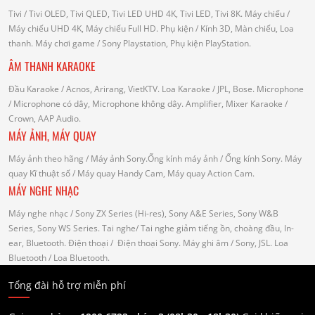
Tivi
/ Tivi OLED, Tivi QLED, Tivi LED UHD 4K, Tivi LED, Tivi 8K.
Máy chiếu
/
Máy chiếu UHD 4K, Máy chiếu Full HD.
Phụ kiện
/ Kính 3D, Màn chiếu, Loa
thanh.
Máy chơi game
/ Sony Playstation, Phụ kiện PlayStation.
ÂM THANH KARAOKE
Đầu Karaoke
/ Acnos, Arirang, VietKTV.
Loa Karaoke
/ JPL, Bose.
Microphone
/ Microphone có dây, Microphone không dây.
Amplifier, Mixer Karaoke
/
Crown, AAP Audio.
MÁY ẢNH, MÁY QUAY
Máy ảnh theo hãng
/ Máy ảnh Sony.Ống kính máy ảnh / Ống kính Sony.
Máy
quay Kĩ thuật số
/ Máy quay Handy Cam, Máy quay Action Cam.
MÁY NGHE NHẠC
Máy nghe nhạc
/ Sony ZX Series (Hi-res), Sony A&E Series, Sony W&B
Series, Sony WS Series.
Tai nghe
/ Tai nghe giảm tiếng ồn, choàng đầu, In-
ear, Bluetooth.
Điện thoại
/ Điện thoại Sony.
Máy ghi âm
/ Sony, JSL.
Loa
Bluetooth
/ Loa Bluetooth.
Tổng đài hỗ trợ miễn phí