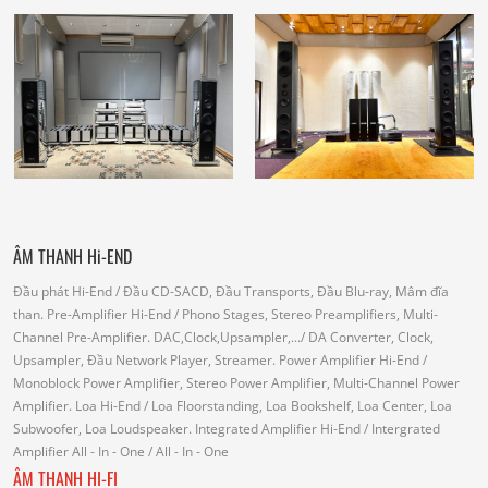
ÂM THANH Hi-END
Đầu phát Hi-End
/ Đầu CD-SACD, Đầu Transports, Đầu Blu-ray, Mâm đĩa
than.
Pre-Amplifier Hi-End
/ Phono Stages, Stereo Preamplifiers, Multi-
Channel Pre-Amplifier.
DAC,Clock,Upsampler,...
/ DA Converter, Clock,
Upsampler, Đầu Network Player, Streamer.
Power Amplifier Hi-End
/
Monoblock Power Amplifier, Stereo Power Amplifier, Multi-Channel Power
Amplifier.
Loa Hi-End
/ Loa Floorstanding, Loa Bookshelf, Loa Center, Loa
Subwoofer, Loa Loudspeaker.
Integrated Amplifier Hi-End
/ Intergrated
Amplifier
All - In - One
/ All - In - One
ÂM THANH HI-FI