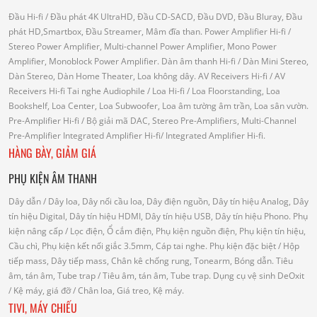
Đầu Hi-fi
/ Đầu phát 4K UltraHD, Đầu CD-SACD, Đầu DVD, Đầu Bluray, Đầu
phát HD,Smartbox, Đầu Streamer, Mâm đĩa than.
Power Amplifier Hi-fi
/
Stereo Power Amplifier, Multi-channel Power Amplifier, Mono Power
Amplifier, Monoblock Power Amplifier.
Dàn âm thanh Hi-fi
/ Dàn Mini Stereo,
Dàn Stereo, Dàn Home Theater, Loa không dây.
AV Receivers Hi-fi
/ AV
Receivers Hi-fi
Tai nghe Audiophile
/
Loa Hi-fi
/ Loa Floorstanding, Loa
Bookshelf, Loa Center, Loa Subwoofer, Loa âm tường âm trần, Loa sân vườn.
Pre-Amplifier Hi-fi
/ Bộ giải mã DAC, Stereo Pre-Amplifiers, Multi-Channel
Pre-Amplifier
Integrated Amplifier Hi-fi
/ Integrated Amplifier Hi-fi.
HÀNG BÀY, GIẢM GIÁ
PHỤ KIỆN ÂM THANH
Dây dẫn
/ Dây loa, Dây nối cầu loa, Dây điện nguồn, Dây tín hiệu Analog, Dây
tín hiệu Digital, Dây tín hiệu HDMI, Dây tín hiệu USB, Dây tín hiệu Phono.
Phụ
kiện nâng cấp
/ Lọc điện, Ổ cắm điện, Phụ kiện nguồn điện, Phụ kiện tín hiệu,
Cầu chì, Phụ kiện kết nối giắc 3.5mm, Cáp tai nghe.
Phụ kiện đặc biệt
/ Hộp
tiếp mass, Dây tiếp mass, Chân kê chống rung, Tonearm, Bóng dẫn.
Tiêu
âm, tán âm, Tube trap
/ Tiêu âm, tán âm, Tube trap.
Dụng cụ vệ sinh DeOxit
/
Kệ máy, giá đỡ
/ Chân loa, Giá treo, Kệ máy.
TIVI, MÁY CHIẾU