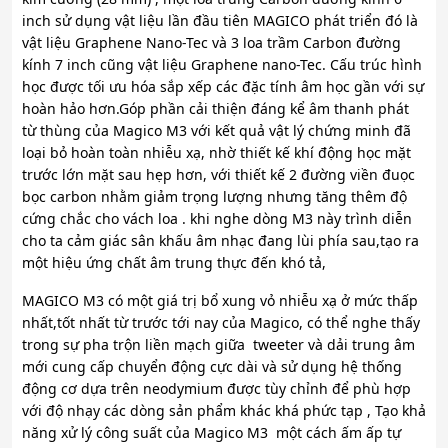
inch sử dụng vật liệu lần đầu tiên MAGICO phát triển đó là
vật liệu Graphene Nano-Tec và 3 loa trầm Carbon đường
kính 7 inch cũng vật liệu Graphene nano-Tec. Cấu trúc hình
học được tối ưu hóa sắp xếp các đặc tính âm học gần với sự
hoàn hảo hơn.Góp phần cải thiện đáng kể âm thanh phát
từ thùng của Magico M3 với kết quả vật lý chứng minh đã
loại bỏ hoàn toàn nhiễu xạ, nhờ thiết kế khí động học mặt
trước lớn mặt sau hẹp hơn, với thiết kế 2 đường viền đuọc
bọc carbon nhằm giảm trọng lượng nhưng tăng thêm độ
cứng chắc cho vách loa . khi nghe dòng M3 này trình diễn
cho ta cảm giác sân khấu âm nhạc đang lùi phía sau,tạo ra
một hiệu ứng chất âm trung thực đến khó tả,
MAGICO M3 có một giá trị bổ xung vỏ nhiễu xạ ở mức thấp
nhất,tốt nhất từ trước tới nay của Magico, có thể nghe thấy
trong sự pha trộn liền mạch giữa tweeter và dải trung âm
mới cung cấp chuyển động cực dài và sử dụng hệ thống
động cơ dựa trên neodymium được tùy chỉnh để phù hợp
với độ nhạy các dòng sản phẩm khác khá phức tạp , Tạo khả
năng xử lý công suất của Magico M3 một cách ấm ấp tự