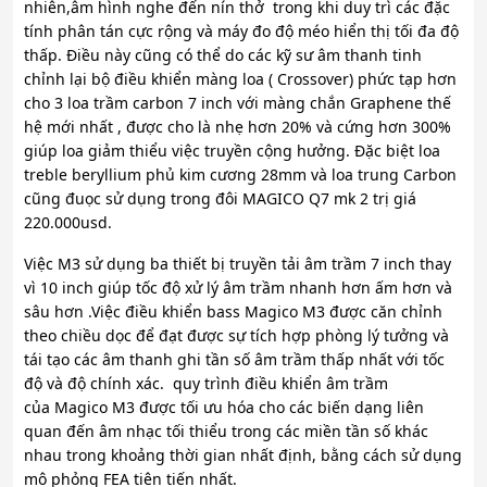
nhiên,âm hình nghe đến nín thở trong khi duy trì các đặc
tính phân tán cực rộng và máy đo độ méo hiển thị tối đa độ
thấp. Điều này cũng có thể do các kỹ sư âm thanh tinh
chỉnh lại bộ điều khiển màng loa ( Crossover) phức tạp hơn
cho 3 loa trầm carbon 7 inch với màng chắn Graphene thế
hệ mới nhất , được cho là nhẹ hơn 20% và cứng hơn 300%
giúp loa giảm thiểu việc truyền cộng hưởng. Đặc biệt loa
treble beryllium phủ kim cương 28mm và loa trung Carbon
cũng đuọc sử dụng trong đôi MAGICO Q7 mk 2 trị giá
220.000usd.
Việc M3 sử dụng ba thiết bị truyền tải âm trầm 7 inch thay
vì 10 inch giúp tốc độ xử lý âm trầm nhanh hơn ấm hơn và
sâu hơn .Việc điều khiển bass Magico M3 được căn chỉnh
theo chiều dọc để đạt được sự tích hợp phòng lý tưởng và
tái tạo các âm thanh ghi tần số âm trầm thấp nhất với tốc
độ và độ chính xác. quy trình điều khiển âm trầm
của Magico M3 được tối ưu hóa cho các biến dạng liên
quan đến âm nhạc tối thiểu trong các miền tần số khác
nhau trong khoảng thời gian nhất định, bằng cách sử dụng
mô phỏng FEA tiên tiến nhất.