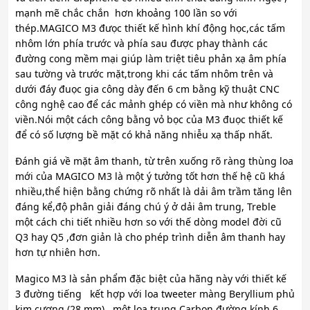
mạnh mẽ chắc chắn hơn khoảng 100 lần so với
thép.MAGICO M3 đưọc thiết kế hình khí động học,các tấm
nhôm lớn phía trước và phía sau được phay thành các
đường cong mềm mại giúp làm triệt tiêu phản xạ âm phía
sau tường và trước mặt,trong khi các tấm nhôm trên và
dưới đáy đuọc gia công dày đến 6 cm bằng kỹ thuật CNC
công nghệ cao để các mảnh ghép có viền mà như không có
viền.Nói một cách công bằng vỏ bọc của M3 đuọc thiết kế
để có số lượng bề mặt có khả năng nhiễu xạ thấp nhất.
Đánh giá về mặt âm thanh, từ trên xuống rõ ràng thùng loa
mới của MAGICO M3 là một ý tưởng tốt hơn thế hệ cũ khá
nhiều,thể hiện bằng chứng rõ nhất là dải âm trầm tăng lên
đáng kể,độ phân giải đáng chú ý ở dải âm trung, Treble
một cách chi tiết nhiều hơn so với thế dòng model đời cũ
Q3 hay Q5 ,đơn giản là cho phép trình diễn âm thanh hay
hơn tự nhiên hơn.
Magico M3 là sản phẩm đặc biệt của hãng này với thiết kế
3 đường tiếng kết hợp với loa tweeter màng Beryllium phủ
kim cương (28 mm) , một loa trung Carbon đường kính 6