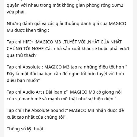
quyện với nhau trong một không gian phòng rộng 50m2
vừa phải.
Những đánh giá và các giải thuỏng danh giá cua MAGICO
M3 được khen tặng :
Tạp chí HIFI+ :MAGICO M3 ,TUYỆT VỜI ,NHÂT CỦA NHẤT
CHÚNG TÔI NGHE”Các nhà sản xuất khác sẽ buộc phải vượt
qua thử thách”
Tạp chí Absolute : MAGICO M3 tạo ra những điều tốt hơn ”
Đây là một đôi loa bạn cần để nghe tốt hơn tuyệt vời hơn
điều bạn muốn”
Tạp chí Audio Art ( Đài loan ):” MAGICO M3 có giọng nói
của sự manh mẽ và mạnh mẽ thật như sự hiện diện ” .
Tạp chí The Absolute Sound :” MAGICO M3 nhận đuọc đề
xuất cao nhất của chúng tôi”.
Thông số kỹ thuật: