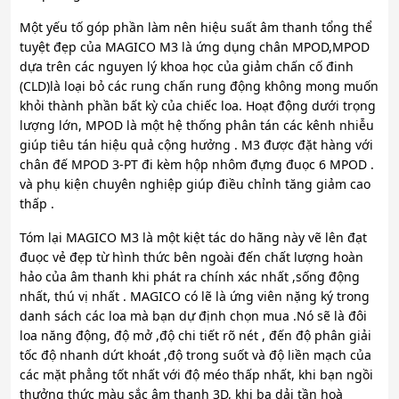
Một yếu tố góp phần làm nên hiệu suất âm thanh tổng thể
tuyệt đẹp của MAGICO M3 là ứng dụng chân MPOD,MPOD
dựa trên các nguyen lý khoa học của giảm chấn cố đinh
(CLD)là loại bỏ các rung chấn rung động không mong muốn
khỏi thành phần bất kỳ của chiếc loa. Hoạt động dưới trọng
lượng lớn, MPOD là một hệ thống phân tán các kênh nhiễu
giúp tiêu tán hiệu quả cộng hưởng . M3 được đặt hàng với
chân đế MPOD 3-PT đi kèm hộp nhôm đựng đuọc 6 MPOD .
và phụ kiện chuyên nghiệp giúp điều chỉnh tăng giảm cao
thấp .
Tóm lại MAGICO M3 là một kiệt tác do hãng này vẽ lên đạt
đuọc vẻ đẹp từ hình thức bên ngoài đến chất lượng hoàn
hảo của âm thanh khi phát ra chính xác nhất ,sống động
nhất, thú vị nhất . MAGICO có lẽ là ứng viên nặng ký trong
danh sách các loa mà bạn dự định chọn mua .Nó sẽ là đôi
loa năng động, độ mở ,độ chi tiết rõ nét , đến độ phân giải
tốc độ nhanh dứt khoát ,độ trong suốt và độ liền mạch của
các mặt phẳng tốt nhất với độ méo thấp nhất, khi bạn ngồi
thưởng thức màu sắc âm thanh 3D, khi ba dải tần hoà