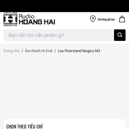
Giao nhanh miễn
Skip
phí
to
300k
content
Cửa hàng
gần bạn
Tìm
kiếm:
Trang chủ
/
Âm thanh Hi-End
/
Loa Floorstand Magico M3
CHỌN THEO TIÊU CHÍ