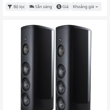
Bộ lọc
Sẵn sàng
Giá
Khoảng giá
Th