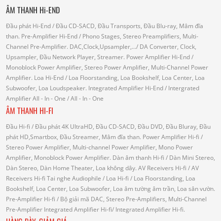
ÂM THANH Hi-END
Đầu phát Hi-End
/ Đầu CD-SACD, Đầu Transports, Đầu Blu-ray, Mâm đĩa
than.
Pre-Amplifier Hi-End
/ Phono Stages, Stereo Preamplifiers, Multi-
Channel Pre-Amplifier.
DAC,Clock,Upsampler,...
/ DA Converter, Clock,
Upsampler, Đầu Network Player, Streamer.
Power Amplifier Hi-End
/
Monoblock Power Amplifier, Stereo Power Amplifier, Multi-Channel Power
Amplifier.
Loa Hi-End
/ Loa Floorstanding, Loa Bookshelf, Loa Center, Loa
Subwoofer, Loa Loudspeaker.
Integrated Amplifier Hi-End
/ Intergrated
Amplifier
All - In - One
/ All - In - One
ÂM THANH HI-FI
Đầu Hi-fi
/ Đầu phát 4K UltraHD, Đầu CD-SACD, Đầu DVD, Đầu Bluray, Đầu
phát HD,Smartbox, Đầu Streamer, Mâm đĩa than.
Power Amplifier Hi-fi
/
Stereo Power Amplifier, Multi-channel Power Amplifier, Mono Power
Amplifier, Monoblock Power Amplifier.
Dàn âm thanh Hi-fi
/ Dàn Mini Stereo,
Dàn Stereo, Dàn Home Theater, Loa không dây.
AV Receivers Hi-fi
/ AV
Receivers Hi-fi
Tai nghe Audiophile
/
Loa Hi-fi
/ Loa Floorstanding, Loa
Bookshelf, Loa Center, Loa Subwoofer, Loa âm tường âm trần, Loa sân vườn.
Pre-Amplifier Hi-fi
/ Bộ giải mã DAC, Stereo Pre-Amplifiers, Multi-Channel
Pre-Amplifier
Integrated Amplifier Hi-fi
/ Integrated Amplifier Hi-fi.