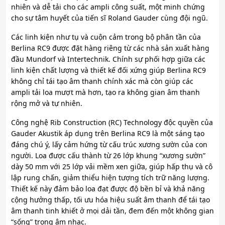
nhiên và dễ tải cho các ampli công suất, một minh chứng
cho sự tâm huyết của tiến sĩ Roland Gauder cùng đội ngũ.
Các linh kiện như tụ và cuộn cảm trong bộ phân tần của
Berlina RC9 được đặt hàng riêng từ các nhà sản xuất hàng
đầu Mundorf và Intertechnik. Chính sự phối hợp giữa các
linh kiện chất lượng và thiết kế đối xứng giúp Berlina RC9
không chỉ tái tạo âm thanh chính xác mà còn giúp các
ampli tải loa mượt mà hơn, tạo ra không gian âm thanh
rộng mở và tự nhiên.
Công nghệ Rib Construction (RC) Technology độc quyền của
Gauder Akustik áp dụng trên Berlina RC9 là một sáng tạo
đáng chú ý, lấy cảm hứng từ cấu trúc xương sườn của con
người. Loa được cấu thành từ 26 lớp khung “xương sườn”
dày 50 mm với 25 lớp vải mềm xen giữa, giúp hấp thụ và cô
lập rung chấn, giảm thiểu hiện tượng tích trữ năng lượng.
Thiết kế này đảm bảo loa đạt được độ bền bỉ và khả năng
cộng hưởng thấp, tối ưu hóa hiệu suất âm thanh để tái tạo
âm thanh tinh khiết ở mọi dải tần, đem đến một không gian
“sống” trong âm nhạc.