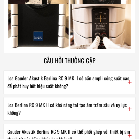
CÂU HỎI THƯỜNG GẶP
Loa Gauder Akustik Berlina RC 9 MK II có cần ampli công suất cao
để phát huy hết hiệu suất không?
Loa Berlina RC 9 MK II có khả năng tái tạo âm trầm sâu và uy lực
không?
Gauder Akustik Berlina RC 9 MK II có thể phối ghép với thiết bị âm