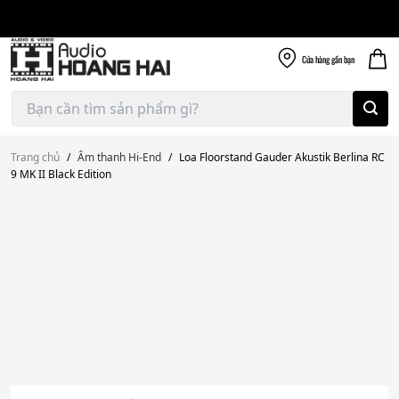
Giao nhanh miễn
Skip
phí
to
300k
content
Cửa hàng
gần bạn
Tìm
kiếm:
Trang chủ
/
Âm thanh Hi-End
/
Loa Floorstand Gauder Akustik Berlina RC
9 MK II Black Edition