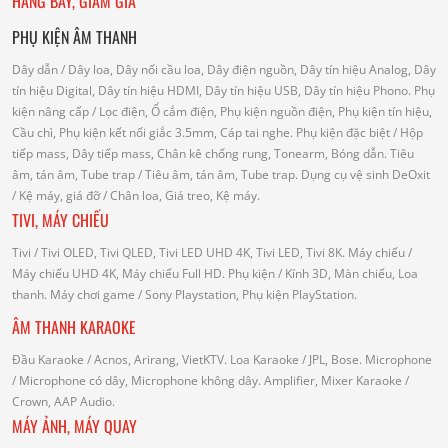
HÀNG BÀY, GIẢM GIÁ
PHỤ KIỆN ÂM THANH
Dây dẫn
/ Dây loa, Dây nối cầu loa, Dây điện nguồn, Dây tín hiệu Analog, Dây
tín hiệu Digital, Dây tín hiệu HDMI, Dây tín hiệu USB, Dây tín hiệu Phono.
Phụ
kiện nâng cấp
/ Lọc điện, Ổ cắm điện, Phụ kiện nguồn điện, Phụ kiện tín hiệu,
Cầu chì, Phụ kiện kết nối giắc 3.5mm, Cáp tai nghe.
Phụ kiện đặc biệt
/ Hộp
tiếp mass, Dây tiếp mass, Chân kê chống rung, Tonearm, Bóng dẫn.
Tiêu
âm, tán âm, Tube trap
/ Tiêu âm, tán âm, Tube trap.
Dụng cụ vệ sinh DeOxit
/
Kệ máy, giá đỡ
/ Chân loa, Giá treo, Kệ máy.
TIVI, MÁY CHIẾU
Tivi
/ Tivi OLED, Tivi QLED, Tivi LED UHD 4K, Tivi LED, Tivi 8K.
Máy chiếu
/
Máy chiếu UHD 4K, Máy chiếu Full HD.
Phụ kiện
/ Kính 3D, Màn chiếu, Loa
thanh.
Máy chơi game
/ Sony Playstation, Phụ kiện PlayStation.
ÂM THANH KARAOKE
Đầu Karaoke
/ Acnos, Arirang, VietKTV.
Loa Karaoke
/ JPL, Bose.
Microphone
/ Microphone có dây, Microphone không dây.
Amplifier, Mixer Karaoke
/
Crown, AAP Audio.
MÁY ẢNH, MÁY QUAY