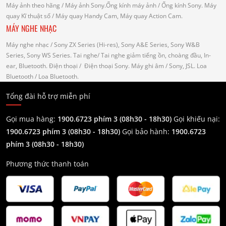
Máy ảnh theo hãng
/ Máy ảnh Sony.Ống kính máy ảnh / Ống kính Sony.
Máy
quay Kĩ thuật số
/ Máy quay Handy Cam, Máy quay Action Cam.
MÁY NGHE NHẠC
Máy nghe nhạc
/ Sony ZX Series (Hi-res), Sony A&E Series, Sony W&B
Series, Sony WS Series.
Tai nghe
/ Tai nghe giảm tiếng ồn, choàng đầu, In-
ear, Bluetooth.
Điện thoại
/ Điện thoại Sony.
Máy ghi âm
/ Sony, JSL.
Loa
Bluetooth
/ Loa Bluetooth.
Tổng đài hỗ trợ miễn phí
Gọi mua hàng:
1900.6723 phím 3 (08h30 - 18h30)
Gọi khiếu nại:
1900.6723 phím 3
(08h30 - 18h30)
Gọi bảo hành:
1900.6723
phím 3
(08h30 - 18h30)
Phương thức thanh toán