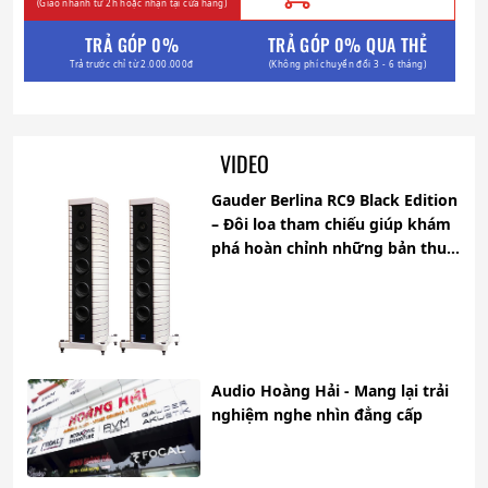
(Giao nhanh từ 2h hoặc nhận tại cửa hàng)
TRẢ GÓP 0%
TRẢ GÓP 0% QUA THẺ
Trả trước chỉ từ 2.000.000đ
(Không phí chuyển đổi 3 - 6 tháng)
VIDEO
Gauder Berlina RC9 Black Edition
– Đôi loa tham chiếu giúp khám
phá hoàn chỉnh những bản thu
khó
Audio Hoàng Hải - Mang lại trải
nghiệm nghe nhìn đẳng cấp