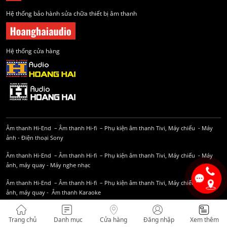
Hệ thống bảo hành sửa chữa thiết bị âm thanh
Hệ thống cửa hàng
Âm thanh Hi-End
–
Âm thanh Hi-fi
–
Phụ kiện âm thanh
Tivi, Máy chiếu
-
Máy
ảnh
-
Điện thoại Sony
Âm thanh Hi-End
–
Âm thanh Hi-fi
–
Phụ kiện âm thanh
Tivi, Máy chiếu
-
Máy
ảnh, máy quay
-
Máy nghe nhạc
Âm thanh Hi-End
–
Âm thanh Hi-fi
–
Phụ kiện âm thanh
Tivi, Máy chiếu
-
Máy
ảnh, máy quay
-
Âm thanh Karaoke
Âm thanh Hi-End
–
Âm thanh Hi-fi
–
Phụ kiện âm thanh
Tivi, Máy chiếu
-
Máy
Trang chủ
Danh mục
Cửa hàng
Đăng nhập
Xem thêm
ảnh, máy quay
-
Máy nghe nhạc
-
Âm thanh Karaoke