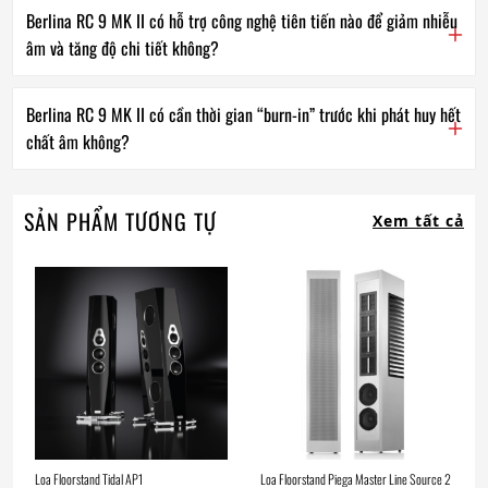
Berlina RC 9 MK II có hỗ trợ công nghệ tiên tiến nào để giảm nhiễu
âm và tăng độ chi tiết không?
Berlina RC 9 MK II có cần thời gian “burn-in” trước khi phát huy hết
chất âm không?
SẢN PHẨM TƯƠNG TỰ
Xem tất cả
Loa Floorstand Tidal AP1
Loa Floorstand Piega Master Line Source 2