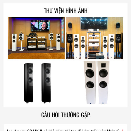
THƯ VIỆN HÌNH ẢNH
CÂU HỎI THƯỜNG GẶP