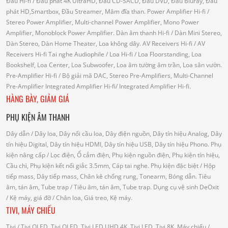
Đầu Hi-fi
/ Đầu phát 4K UltraHD, Đầu CD-SACD, Đầu DVD, Đầu Bluray, Đầu
phát HD,Smartbox, Đầu Streamer, Mâm đĩa than.
Power Amplifier Hi-fi
/
Stereo Power Amplifier, Multi-channel Power Amplifier, Mono Power
Amplifier, Monoblock Power Amplifier.
Dàn âm thanh Hi-fi
/ Dàn Mini Stereo,
Dàn Stereo, Dàn Home Theater, Loa không dây.
AV Receivers Hi-fi
/ AV
Receivers Hi-fi
Tai nghe Audiophile
/
Loa Hi-fi
/ Loa Floorstanding, Loa
Bookshelf, Loa Center, Loa Subwoofer, Loa âm tường âm trần, Loa sân vườn.
Pre-Amplifier Hi-fi
/ Bộ giải mã DAC, Stereo Pre-Amplifiers, Multi-Channel
Pre-Amplifier
Integrated Amplifier Hi-fi
/ Integrated Amplifier Hi-fi.
HÀNG BÀY, GIẢM GIÁ
PHỤ KIỆN ÂM THANH
Dây dẫn
/ Dây loa, Dây nối cầu loa, Dây điện nguồn, Dây tín hiệu Analog, Dây
tín hiệu Digital, Dây tín hiệu HDMI, Dây tín hiệu USB, Dây tín hiệu Phono.
Phụ
kiện nâng cấp
/ Lọc điện, Ổ cắm điện, Phụ kiện nguồn điện, Phụ kiện tín hiệu,
Cầu chì, Phụ kiện kết nối giắc 3.5mm, Cáp tai nghe.
Phụ kiện đặc biệt
/ Hộp
tiếp mass, Dây tiếp mass, Chân kê chống rung, Tonearm, Bóng dẫn.
Tiêu
âm, tán âm, Tube trap
/ Tiêu âm, tán âm, Tube trap.
Dụng cụ vệ sinh DeOxit
/
Kệ máy, giá đỡ
/ Chân loa, Giá treo, Kệ máy.
TIVI, MÁY CHIẾU
Tivi
/ Tivi OLED, Tivi QLED, Tivi LED UHD 4K, Tivi LED, Tivi 8K.
Máy chiếu
/