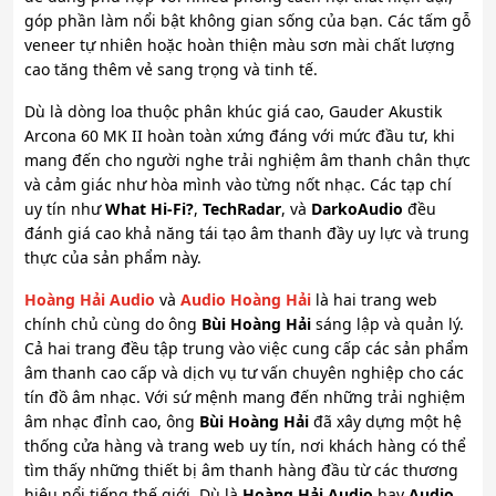
góp phần làm nổi bật không gian sống của bạn. Các tấm gỗ
veneer tự nhiên hoặc hoàn thiện màu sơn mài chất lượng
cao tăng thêm vẻ sang trọng và tinh tế.
Dù là dòng loa thuộc phân khúc giá cao, Gauder Akustik
Arcona 60 MK II hoàn toàn xứng đáng với mức đầu tư, khi
mang đến cho người nghe trải nghiệm âm thanh chân thực
và cảm giác như hòa mình vào từng nốt nhạc. Các tạp chí
uy tín như
What Hi-Fi?
,
TechRadar
, và
DarkoAudio
đều
đánh giá cao khả năng tái tạo âm thanh đầy uy lực và trung
thực của sản phẩm này.
Hoàng Hải Audio
và
Audio Hoàng Hải
là hai trang web
chính chủ cùng do ông
Bùi Hoàng Hải
sáng lập và quản lý.
Cả hai trang đều tập trung vào việc cung cấp các sản phẩm
âm thanh cao cấp và dịch vụ tư vấn chuyên nghiệp cho các
tín đồ âm nhạc. Với sứ mệnh mang đến những trải nghiệm
âm nhạc đỉnh cao, ông
Bùi Hoàng Hải
đã xây dựng một hệ
thống cửa hàng và trang web uy tín, nơi khách hàng có thể
tìm thấy những thiết bị âm thanh hàng đầu từ các thương
hiệu nổi tiếng thế giới. Dù là
Hoàng Hải Audio
hay
Audio