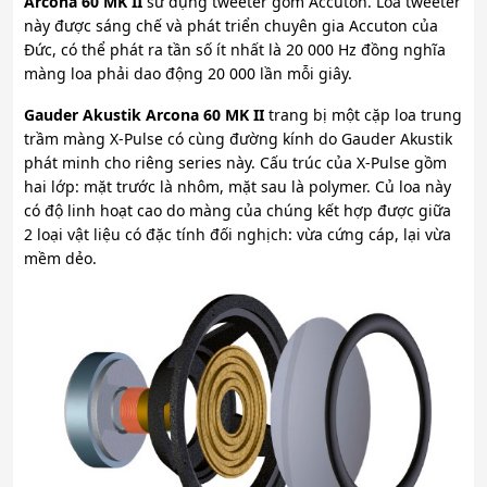
Arcona 60 MK II
sử dụng tweeter gốm Accuton. Loa tweeter
này được sáng chế và phát triển chuyên gia Accuton của
Đức, có thể phát ra tần số ít nhất là 20 000 Hz đồng nghĩa
màng loa phải dao động 20 000 lần mỗi giây.
Gauder Akustik Arcona 60 MK II
trang bị một cặp loa trung
trầm màng X-Pulse có cùng đường kính do Gauder Akustik
phát minh cho riêng series này. Cấu trúc của X-Pulse gồm
hai lớp: mặt trước là nhôm, mặt sau là polymer. Củ loa này
có độ linh hoạt cao do màng của chúng kết hợp được giữa
2 loại vật liệu có đặc tính đối nghịch: vừa cứng cáp, lại vừa
mềm dẻo.