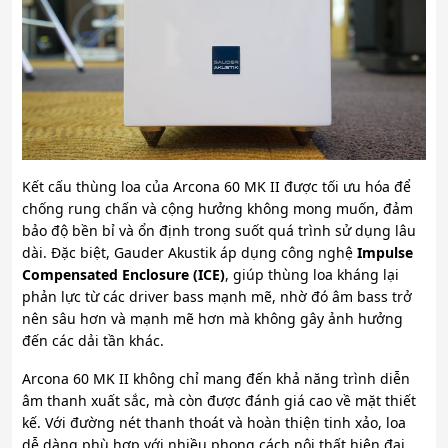
Kết cấu thùng loa của Arcona 60 MK II được tối ưu hóa để
chống rung chấn và cộng hưởng không mong muốn, đảm
bảo độ bền bỉ và ổn định trong suốt quá trình sử dụng lâu
dài. Đặc biệt, Gauder Akustik áp dụng công nghệ
Impulse
Compensated Enclosure (ICE)
, giúp thùng loa kháng lại
phản lực từ các driver bass mạnh mẽ, nhờ đó âm bass trở
nên sâu hơn và mạnh mẽ hơn mà không gây ảnh hưởng
đến các dải tần khác.
Arcona 60 MK II không chỉ mang đến khả năng trình diễn
âm thanh xuất sắc, mà còn được đánh giá cao về mặt thiết
kế. Với đường nét thanh thoát và hoàn thiện tinh xảo, loa
dễ dàng phù hợp với nhiều phong cách nội thất hiện đại,