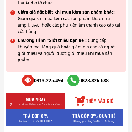
Hải Audio tổ chức.
Giảm giá đặc biệt khi mua kèm sản phẩm khác:
Giảm giá khi mua kèm các sản phẩm khác như
ampli, DAC, hoặc các phụ kiện âm thanh cao cấp tại
cửa hàng.
Chương trình “Giới thiệu bạn bè”:
Cung cấp
khuyến mại tặng quà hoặc giảm giá cho cả người
giới thiệu và người được giới thiệu khi mua sản
phẩm.
0913.225.494
0828.826.688
MUA NGAY
THÊM VÀO GIỎ
(Giao nhanh từ 2h hoặc nhận tại cửa hàng)
TRẢ GÓP 0%
TRẢ GÓP 0% QUA THẺ
Trả trước chỉ từ 2.000.000đ
(Không phí chuyển đổi 3 - 6 tháng)