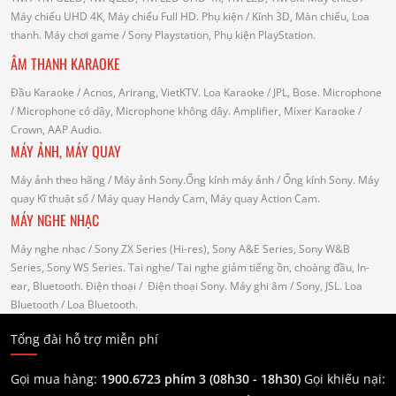
Máy chiếu UHD 4K, Máy chiếu Full HD.
Phụ kiện
/ Kính 3D, Màn chiếu, Loa
thanh.
Máy chơi game
/ Sony Playstation, Phụ kiện PlayStation.
ÂM THANH KARAOKE
Đầu Karaoke
/ Acnos, Arirang, VietKTV.
Loa Karaoke
/ JPL, Bose.
Microphone
/ Microphone có dây, Microphone không dây.
Amplifier, Mixer Karaoke
/
Crown, AAP Audio.
MÁY ẢNH, MÁY QUAY
Máy ảnh theo hãng
/ Máy ảnh Sony.Ống kính máy ảnh / Ống kính Sony.
Máy
quay Kĩ thuật số
/ Máy quay Handy Cam, Máy quay Action Cam.
MÁY NGHE NHẠC
Máy nghe nhạc
/ Sony ZX Series (Hi-res), Sony A&E Series, Sony W&B
Series, Sony WS Series.
Tai nghe
/ Tai nghe giảm tiếng ồn, choàng đầu, In-
ear, Bluetooth.
Điện thoại
/ Điện thoại Sony.
Máy ghi âm
/ Sony, JSL.
Loa
Bluetooth
/ Loa Bluetooth.
Tổng đài hỗ trợ miễn phí
Gọi mua hàng:
1900.6723 phím 3 (08h30 - 18h30)
Gọi khiếu nại: