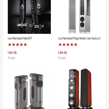
Loa Floorstand Tidal AP1
Loa Floorstand Piega Master Line Source 2
Liên hệ
Liên hệ
Trả góp
Trả góp