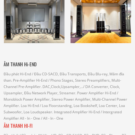
ÂM THANH Hi-END
Đầu phát Hi-End
/ Đầu CD-SACD, Đầu Transports, Đầu Blu-ray, Mâm đĩa
than.
Pre-Amplifier Hi-End
/ Phono Stages, Stereo Preamplifiers, Multi-
Channel Pre-Amplifier.
DAC,Clock,Upsampler,...
/ DA Converter, Clock,
Upsampler, Đầu Network Player, Streamer.
Power Amplifier Hi-End
/
Monoblock Power Amplifier, Stereo Power Amplifier, Multi-Channel Power
Amplifier.
Loa Hi-End
/ Loa Floorstanding, Loa Bookshelf, Loa Center, Loa
Subwoofer, Loa Loudspeaker.
Integrated Amplifier Hi-End
/ Intergrated
Amplifier
All - In - One
/ All - In - One
ÂM THANH HI-FI