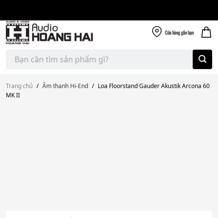
Giao nhanh miễn
Skip
phí
to
300k
content
Cửa hàng
gần bạn
Tìm
kiếm:
Trang chủ
/
Âm thanh Hi-End
/
Loa Floorstand Gauder Akustik Arcona 60
MK II