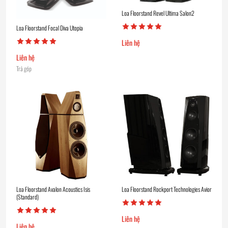
Loa Floorstand Revel Ultima Salon2
Loa Floorstand Focal Diva Utopia
Liên hệ
Liên hệ
Trả góp
Loa Floorstand Avalon Acoustics Isis
Loa Floorstand Rockport Technologies Avior
(Standard)
Liên hệ
Liên hệ