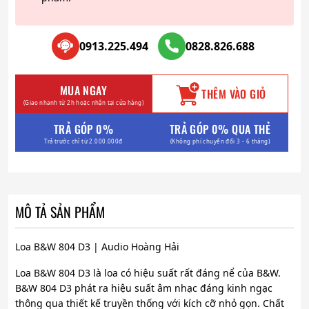
0913.225.494
0828.826.688
MUA NGAY
THÊM VÀO GIỎ
(Giao nhanh từ 2h hoặc nhận tại cửa hàng)
TRẢ GÓP 0%
TRẢ GÓP 0% QUA THẺ
Trả trước chỉ từ 2.000.000đ
(Không phí chuyển đổi 3 - 6 tháng)
MÔ TẢ SẢN PHẨM
Loa B&W 804 D3 | Audio Hoàng Hải
Loa B&W 804 D3 là loa có hiệu suất rất đáng nể của B&W.
B&W 804 D3 phát ra hiệu suất âm nhạc đáng kinh ngạc
thông qua thiết kế truyền thống với kích cỡ nhỏ gọn. Chất