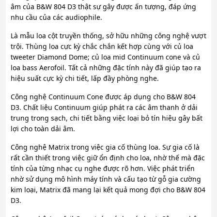
âm của B&W 804 D3 thật sự gây được ấn tượng, đáp ứng
nhu cầu của các audiophile.
Là mẫu loa cột truyền thống, sở hữu những công nghệ vượt
trội. Thùng loa cực kỳ chắc chắn kết hợp cùng với củ loa
tweeter Diamond Dome; củ loa mid Continuum cone và củ
loa bass Aerofoil. Tất cả những đặc tính này đã giúp tạo ra
hiệu suất cực kỳ chi tiết, lấp đầy phòng nghe.
Công nghệ Continuum Cone được áp dụng cho B&W 804
D3. Chất liệu Continuum giúp phát ra các âm thanh ở dải
trung trong sạch, chi tiết bằng việc loại bỏ tín hiệu gây bất
lợi cho toàn dải âm.
Công nghệ Matrix trong việc gia cố thùng loa. Sự gia cố là
rất cần thiết trong việc giữ ổn định cho loa, nhờ thế mà đặc
tính của từng nhạc cụ nghe được rõ hơn. Việc phát triển
nhờ sử dụng mô hình máy tính và cấu tạo từ gỗ gia cường
kim loại, Matrix đã mang lại kết quả mong đợi cho B&W 804
D3.