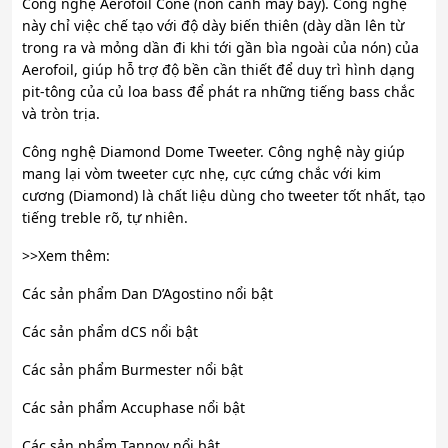
Công nghệ Aerofoil Cone (nón cánh máy bay). Công nghệ
này chỉ việc chế tạo với độ dày biến thiên (dày dần lên từ
trong ra và mỏng dần đi khi tới gần bìa ngoài của nón) của
Aerofoil, giúp hỗ trợ độ bền cần thiết để duy trì hình dạng
pit-tông của củ loa bass để phát ra những tiếng bass chắc
và tròn trịa.
Công nghệ Diamond Dome Tweeter. Công nghệ này giúp
mang lại vòm tweeter cực nhẹ, cực cứng chắc với kim
cương (Diamond) là chất liệu dùng cho tweeter tốt nhất, tạo
tiếng treble rõ, tự nhiên.
>>Xem thêm:
Các sản phẩm Dan D’Agostino nổi bật
Các sản phẩm dCS nổi bật
Các sản phẩm Burmester nổi bật
Các sản phẩm Accuphase nổi bật
Các sản phẩm Tannoy nổi bật