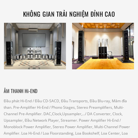
KHÔNG GIAN TRẢI NGHIỆM ĐỈNH CAO
ÂM THANH Hi-END
Đầu phát Hi-End
/ Đầu CD-SACD, Đầu Transports, Đầu Blu-ray, Mâm đĩa
than.
Pre-Amplifier Hi-End
/ Phono Stages, Stereo Preamplifiers, Multi-
Channel Pre-Amplifier.
DAC,Clock,Upsampler,...
/ DA Converter, Clock,
Upsampler, Đầu Network Player, Streamer.
Power Amplifier Hi-End
/
Monoblock Power Amplifier, Stereo Power Amplifier, Multi-Channel Power
Amplifier.
Loa Hi-End
/ Loa Floorstanding, Loa Bookshelf, Loa Center, Loa