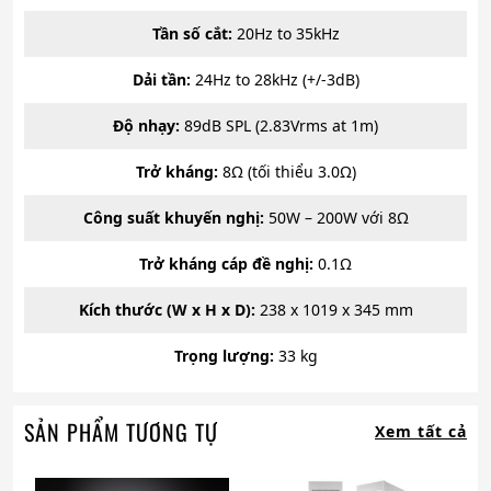
Tần số cắt:
20Hz to 35kHz
Dải tần:
24Hz to 28kHz (+/-3dB)
Độ nhạy:
89dB SPL (2.83Vrms at 1m)
Trở kháng:
8Ω (tối thiểu 3.0Ω)
Công suất khuyến nghị:
50W – 200W với 8Ω
Trở kháng cáp đề nghị:
0.1Ω
Kích thước (W x H x D):
238 x 1019 x 345 mm
Trọng lượng:
33 kg
SẢN PHẨM TƯƠNG TỰ
Xem tất cả