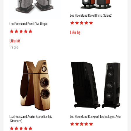
Loa Floorstand Revel Ultima Salon2
Loa Floorstand Focal Diva Utopia
Liên hệ
Liên hệ
Trả góp
Loa Floorstand Avalon Acoustics Isis
Loa Floorstand Rockport Technologies Avior
(Standard)