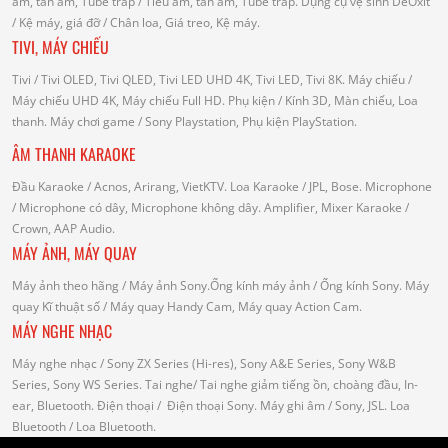
âm, tán âm, Tube trap
/ Tiêu âm, tán âm, Tube trap.
Dụng cụ vệ sinh DeOxit
/
Kệ máy, giá đỡ
/ Chân loa, Giá treo, Kệ máy.
TIVI, MÁY CHIẾU
Tivi
/ Tivi OLED, Tivi QLED, Tivi LED UHD 4K, Tivi LED, Tivi 8K.
Máy chiếu
/
Máy chiếu UHD 4K, Máy chiếu Full HD.
Phụ kiện
/ Kính 3D, Màn chiếu, Loa
thanh.
Máy chơi game
/ Sony Playstation, Phụ kiện PlayStation.
ÂM THANH KARAOKE
Đầu Karaoke
/ Acnos, Arirang, VietKTV.
Loa Karaoke
/ JPL, Bose.
Microphone
/ Microphone có dây, Microphone không dây.
Amplifier, Mixer Karaoke
/
Crown, AAP Audio.
MÁY ẢNH, MÁY QUAY
Máy ảnh theo hãng
/ Máy ảnh Sony.Ống kính máy ảnh / Ống kính Sony.
Máy
quay Kĩ thuật số
/ Máy quay Handy Cam, Máy quay Action Cam.
MÁY NGHE NHẠC
Máy nghe nhạc
/ Sony ZX Series (Hi-res), Sony A&E Series, Sony W&B
Series, Sony WS Series.
Tai nghe
/ Tai nghe giảm tiếng ồn, choàng đầu, In-
ear, Bluetooth.
Điện thoại
/ Điện thoại Sony.
Máy ghi âm
/ Sony, JSL.
Loa
Bluetooth
/ Loa Bluetooth.