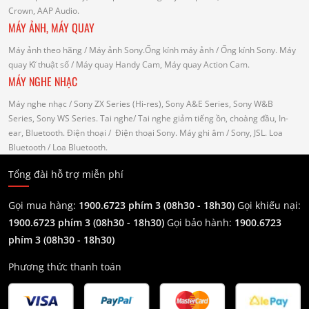
Crown, AAP Audio.
MÁY ẢNH, MÁY QUAY
Máy ảnh theo hãng
/ Máy ảnh Sony.Ống kính máy ảnh / Ống kính Sony.
Máy
quay Kĩ thuật số
/ Máy quay Handy Cam, Máy quay Action Cam.
MÁY NGHE NHẠC
Máy nghe nhạc
/ Sony ZX Series (Hi-res), Sony A&E Series, Sony W&B
Series, Sony WS Series.
Tai nghe
/ Tai nghe giảm tiếng ồn, choàng đầu, In-
ear, Bluetooth.
Điện thoại
/ Điện thoại Sony.
Máy ghi âm
/ Sony, JSL.
Loa
Bluetooth
/ Loa Bluetooth.
Tổng đài hỗ trợ miễn phí
Gọi mua hàng:
1900.6723 phím 3 (08h30 - 18h30)
Gọi khiếu nại:
1900.6723 phím 3
(08h30 - 18h30)
Gọi bảo hành:
1900.6723
phím 3
(08h30 - 18h30)
Phương thức thanh toán