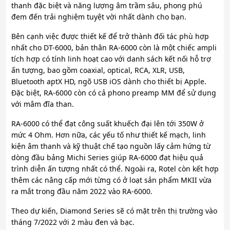
thanh đặc biệt và năng lượng âm trầm sâu, phong phú
đem đến trải nghiệm tuyệt vời nhất dành cho bạn.
Bên cạnh việc được thiết kế để trở thành đối tác phù hợp
nhất cho DT-6000, bản thân RA-6000 còn là một chiếc ampli
tích hợp có tính linh hoạt cao với danh sách kết nối hỗ trợ
ấn tượng, bao gồm coaxial, optical, RCA, XLR, USB,
Bluetooth aptX HD, ngõ USB iOS dành cho thiết bị Apple.
Đặc biệt, RA-6000 còn có cả phono preamp MM để sử dụng
với mâm đĩa than.
RA-6000 có thể đạt công suất khuếch đại lên tới 350W ở
mức 4 Ohm. Hơn nữa, các yếu tố như thiết kế mạch, linh
kiện âm thanh và kỹ thuật chế tạo nguồn lấy cảm hứng từ
dòng đầu bảng Michi Series giúp RA-6000 đạt hiệu quả
trình diễn ấn tượng nhất có thể. Ngoài ra, Rotel còn kết hợp
thêm các nâng cấp mới từng có ở loạt sản phẩm MKII vừa
ra mắt trong đầu năm 2022 vào RA-6000.
Theo dự kiến, Diamond Series sẽ có mặt trên thị trường vào
tháng 7/2022 với 2 màu đen và bạc.