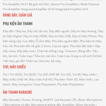
Pre-Amplifier Hi-fi
/ Bộ giải mã DAC, Stereo Pre-Amplifiers, Multi-Channel
Pre-Amplifier
Integrated Amplifier Hi-fi
/ Integrated Amplifier Hi-fi.
HÀNG BÀY, GIẢM GIÁ
PHỤ KIỆN ÂM THANH
Dây dẫn
/ Dây loa, Dây nối cầu loa, Dây điện nguồn, Dây tín hiệu Analog, Dây
tín hiệu Digital, Dây tín hiệu HDMI, Dây tín hiệu USB, Dây tín hiệu Phono.
Phụ
kiện nâng cấp
/ Lọc điện, Ổ cắm điện, Phụ kiện nguồn điện, Phụ kiện tín hiệu,
Cầu chì, Phụ kiện kết nối giắc 3.5mm, Cáp tai nghe.
Phụ kiện đặc biệt
/ Hộp
tiếp mass, Dây tiếp mass, Chân kê chống rung, Tonearm, Bóng dẫn.
Tiêu
âm, tán âm, Tube trap
/ Tiêu âm, tán âm, Tube trap.
Dụng cụ vệ sinh DeOxit
/
Kệ máy, giá đỡ
/ Chân loa, Giá treo, Kệ máy.
TIVI, MÁY CHIẾU
Tivi
/ Tivi OLED, Tivi QLED, Tivi LED UHD 4K, Tivi LED, Tivi 8K.
Máy chiếu
/
Máy chiếu UHD 4K, Máy chiếu Full HD.
Phụ kiện
/ Kính 3D, Màn chiếu, Loa
thanh.
Máy chơi game
/ Sony Playstation, Phụ kiện PlayStation.
ÂM THANH KARAOKE
Đầu Karaoke
/ Acnos, Arirang, VietKTV.
Loa Karaoke
/ JPL, Bose.
Microphone
/ Microphone có dây, Microphone không dây.
Amplifier, Mixer Karaoke
/