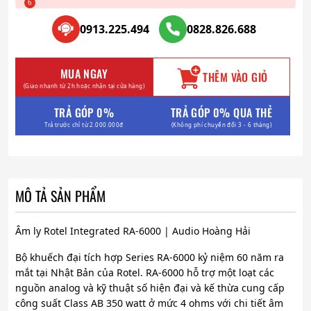
0913.225.494
0828.826.688
MUA NGAY
THÊM VÀO GIỎ
(Giao nhanh từ 2h hoặc nhận tại cửa hàng)
TRẢ GÓP 0%
TRẢ GÓP 0% QUA THẺ
Trả trước chỉ từ 2.000.000đ
(Không phí chuyển đổi 3 - 6 tháng)
MÔ TẢ SẢN PHẨM
Âm ly Rotel Integrated RA-6000 | Audio Hoàng Hải
Bộ khuếch đại tích hợp Series RA-6000 kỷ niệm 60 năm ra
mắt tại Nhật Bản của Rotel. RA-6000 hỗ trợ một loạt các
nguồn analog và kỹ thuật số hiện đại và kế thừa cung cấp
công suất Class AB 350 watt ở mức 4 ohms với chi tiết âm