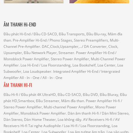
ÂM THANH Hi-END
Đầu phát Hi-End
/ Đầu CD-SACD, Đầu Transports, Đầu Blu-ray, Mâm đĩa
than.
Pre-Amplifier Hi-End
/ Phono Stages, Stereo Preamplifiers, Multi-
Channel Pre-Amplifier.
DAC,Clock,Upsampler,...
/ DA Converter, Clock,
Upsampler, Đầu Network Player, Streamer.
Power Amplifier Hi-End
/
Monoblock Power Amplifier, Stereo Power Amplifier, Multi-Channel Power
Amplifier.
Loa Hi-End
/ Loa Floorstanding, Loa Bookshelf, Loa Center, Loa
Subwoofer, Loa Loudspeaker.
Integrated Amplifier Hi-End
/ Intergrated
Amplifier
All - In - One
/ All - In - One
ÂM THANH HI-FI
Đầu Hi-fi
/ Đầu phát 4K UltraHD, Đầu CD-SACD, Đầu DVD, Đầu Bluray, Đầu
phát HD,Smartbox, Đầu Streamer, Mâm đĩa than.
Power Amplifier Hi-fi
/
Stereo Power Amplifier, Multi-channel Power Amplifier, Mono Power
Amplifier, Monoblock Power Amplifier.
Dàn âm thanh Hi-fi
/ Dàn Mini Stereo,
Dàn Stereo, Dàn Home Theater, Loa không dây.
AV Receivers Hi-fi
/ AV
Receivers Hi-fi
Tai nghe Audiophile
/
Loa Hi-fi
/ Loa Floorstanding, Loa
Bookshelf, Loa Center, Loa Subwoofer, Loa âm tường âm trần, Loa sân vườn.