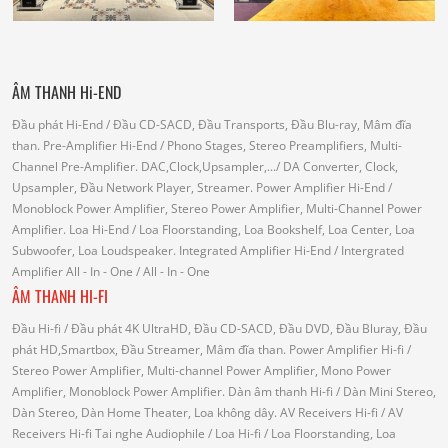
ÂM THANH Hi-END
Đầu phát Hi-End
/ Đầu CD-SACD, Đầu Transports, Đầu Blu-ray, Mâm đĩa
than.
Pre-Amplifier Hi-End
/ Phono Stages, Stereo Preamplifiers, Multi-
Channel Pre-Amplifier.
DAC,Clock,Upsampler,...
/ DA Converter, Clock,
Upsampler, Đầu Network Player, Streamer.
Power Amplifier Hi-End
/
Monoblock Power Amplifier, Stereo Power Amplifier, Multi-Channel Power
Amplifier.
Loa Hi-End
/ Loa Floorstanding, Loa Bookshelf, Loa Center, Loa
Subwoofer, Loa Loudspeaker.
Integrated Amplifier Hi-End
/ Intergrated
Amplifier
All - In - One
/ All - In - One
ÂM THANH HI-FI
Đầu Hi-fi
/ Đầu phát 4K UltraHD, Đầu CD-SACD, Đầu DVD, Đầu Bluray, Đầu
phát HD,Smartbox, Đầu Streamer, Mâm đĩa than.
Power Amplifier Hi-fi
/
Stereo Power Amplifier, Multi-channel Power Amplifier, Mono Power
Amplifier, Monoblock Power Amplifier.
Dàn âm thanh Hi-fi
/ Dàn Mini Stereo,
Dàn Stereo, Dàn Home Theater, Loa không dây.
AV Receivers Hi-fi
/ AV
Receivers Hi-fi
Tai nghe Audiophile
/
Loa Hi-fi
/ Loa Floorstanding, Loa