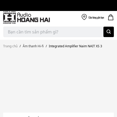
Giao nhanh miễn
Skip
phí
to
300k
content
Cửa hàng
gần bạn
Tìm
kiếm:
Trang chủ
/
Âm thanh Hi-fi
/
Integrated Amplifier Naim NAIT XS 3