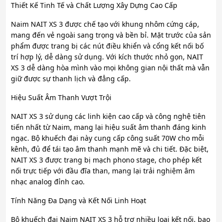
Thiết Kế Tinh Tế và Chất Lượng Xây Dựng Cao Cấp
Naim NAIT XS 3 được chế tạo với khung nhôm cứng cáp,
mang đến vẻ ngoài sang trọng và bền bỉ. Mặt trước của sản
phẩm được trang bị các nút điều khiển và cổng kết nối bố
trí hợp lý, dễ dàng sử dụng. Với kích thước nhỏ gọn, NAIT
XS 3 dễ dàng hòa mình vào mọi không gian nội thất mà vẫn
giữ được sự thanh lịch và đẳng cấp.
Hiệu Suất Âm Thanh Vượt Trội
NAIT XS 3 sử dụng các linh kiện cao cấp và công nghệ tiên
tiến nhất từ Naim, mang lại hiệu suất âm thanh đáng kinh
ngạc. Bộ khuếch đại này cung cấp công suất 70W cho mỗi
kênh, đủ để tái tạo âm thanh mạnh mẽ và chi tiết. Đặc biệt,
NAIT XS 3 được trang bị mạch phono stage, cho phép kết
nối trực tiếp với đầu đĩa than, mang lại trải nghiệm âm
nhạc analog đỉnh cao.
Tính Năng Đa Dạng và Kết Nối Linh Hoạt
Bộ khuếch đại Naim NAIT XS 3 hỗ trợ nhiều loại kết nối, bao