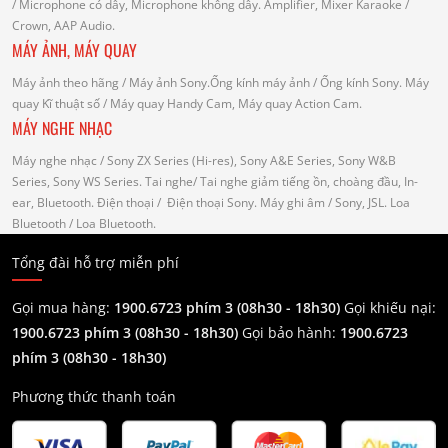
/ Microphone có dây, Microphone không dây.
Amplifier, Mixer Karaoke
/
Crown, AAP Audio.
MÁY ẢNH, MÁY QUAY
Máy ảnh theo hãng
/ Máy ảnh Sony.Ống kính máy ảnh / Ống kính Sony.
Máy
quay Kĩ thuật số
/ Máy quay Handy Cam, Máy quay Action Cam.
MÁY NGHE NHẠC
Máy nghe nhạc
/ Sony ZX Series (Hi-res), Sony A&E Series, Sony W&B
Series, Sony WS Series.
Tai nghe
/ Tai nghe giảm tiếng ồn, choàng đầu, In-
ear, Bluetooth.
Điện thoại
/ Điện thoại Sony.
Máy ghi âm
/ Sony, JSL.
Loa
Bluetooth
/ Loa Bluetooth.
Tổng đài hỗ trợ miễn phí
Gọi mua hàng:
1900.6723 phím 3 (08h30 - 18h30)
Gọi khiếu nại:
1900.6723 phím 3
(08h30 - 18h30)
Gọi bảo hành:
1900.6723
phím 3
(08h30 - 18h30)
Phương thức thanh toán