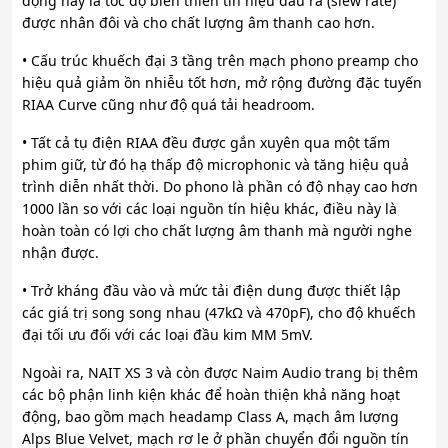
động này là tốc độ biến thiên tín hiệu đầu ra (slew rate)
được nhân đôi và cho chất lượng âm thanh cao hơn.
• Cấu trúc khuếch đại 3 tầng trên mạch phono preamp cho
hiệu quả giảm ồn nhiễu tốt hơn, mở rộng đường đặc tuyến
RIAA Curve cũng như độ quá tải headroom.
• Tất cả tụ điện RIAA đều được gắn xuyên qua một tấm
phim giữ, từ đó hạ thấp độ microphonic và tăng hiệu quả
trình diễn nhất thời. Do phono là phần có độ nhạy cao hơn
1000 lần so với các loại nguồn tín hiệu khác, điều này là
hoàn toàn có lợi cho chất lượng âm thanh mà người nghe
nhận được.
• Trở kháng đầu vào và mức tải điện dung được thiết lập
các giá trị song song nhau (47kΩ và 470pF), cho độ khuếch
đại tối ưu đối với các loại đầu kim MM 5mV.
Ngoài ra, NAIT XS 3 và còn được Naim Audio trang bị thêm
các bộ phận linh kiện khác để hoàn thiện khả năng hoạt
động, bao gồm mạch headamp Class A, mạch âm lượng
Alps Blue Velvet, mạch rơ le ở phần chuyển đổi nguồn tín