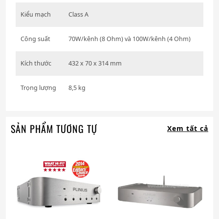
Kiểu mạch
Class A
Công suất
70W/kênh (8 Ohm) và 100W/kênh (4 Ohm)
Kích thước
432 x 70 x 314 mm
Trọng lượng
8,5 kg
SẢN PHẨM TƯƠNG TỰ
Xem tất cả