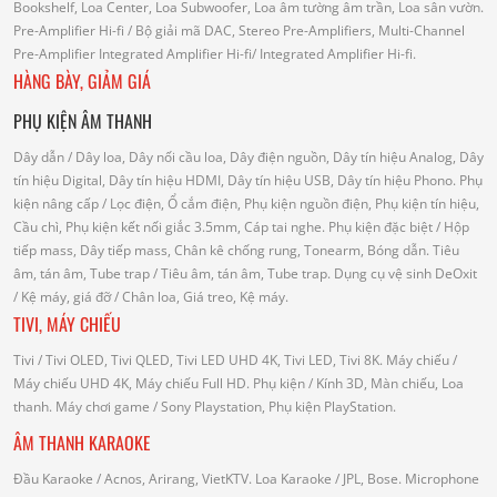
Bookshelf, Loa Center, Loa Subwoofer, Loa âm tường âm trần, Loa sân vườn.
Pre-Amplifier Hi-fi
/ Bộ giải mã DAC, Stereo Pre-Amplifiers, Multi-Channel
Pre-Amplifier
Integrated Amplifier Hi-fi
/ Integrated Amplifier Hi-fi.
HÀNG BÀY, GIẢM GIÁ
PHỤ KIỆN ÂM THANH
Dây dẫn
/ Dây loa, Dây nối cầu loa, Dây điện nguồn, Dây tín hiệu Analog, Dây
tín hiệu Digital, Dây tín hiệu HDMI, Dây tín hiệu USB, Dây tín hiệu Phono.
Phụ
kiện nâng cấp
/ Lọc điện, Ổ cắm điện, Phụ kiện nguồn điện, Phụ kiện tín hiệu,
Cầu chì, Phụ kiện kết nối giắc 3.5mm, Cáp tai nghe.
Phụ kiện đặc biệt
/ Hộp
tiếp mass, Dây tiếp mass, Chân kê chống rung, Tonearm, Bóng dẫn.
Tiêu
âm, tán âm, Tube trap
/ Tiêu âm, tán âm, Tube trap.
Dụng cụ vệ sinh DeOxit
/
Kệ máy, giá đỡ
/ Chân loa, Giá treo, Kệ máy.
TIVI, MÁY CHIẾU
Tivi
/ Tivi OLED, Tivi QLED, Tivi LED UHD 4K, Tivi LED, Tivi 8K.
Máy chiếu
/
Máy chiếu UHD 4K, Máy chiếu Full HD.
Phụ kiện
/ Kính 3D, Màn chiếu, Loa
thanh.
Máy chơi game
/ Sony Playstation, Phụ kiện PlayStation.
ÂM THANH KARAOKE
Đầu Karaoke
/ Acnos, Arirang, VietKTV.
Loa Karaoke
/ JPL, Bose.
Microphone