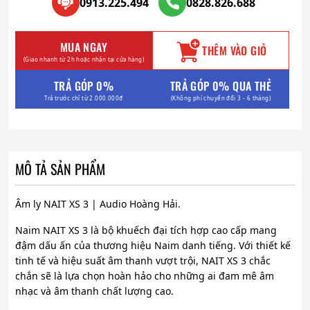
0913.225.494
0828.826.688
MUA NGAY
THÊM VÀO GIỎ
(Giao nhanh từ 2h hoặc nhận tại cửa hàng)
TRẢ GÓP 0%
TRẢ GÓP 0% QUA THẺ
Trả trước chỉ từ 2.000.000đ
(Không phí chuyển đổi 3 - 6 tháng)
MÔ TẢ SẢN PHẨM
Âm ly NAIT XS 3 | Audio Hoàng Hải.
Naim NAIT XS 3 là bộ khuếch đại tích hợp cao cấp mang
đậm dấu ấn của thương hiệu Naim danh tiếng. Với thiết kế
tinh tế và hiệu suất âm thanh vượt trội, NAIT XS 3 chắc
chắn sẽ là lựa chọn hoàn hảo cho những ai đam mê âm
nhạc và âm thanh chất lượng cao.