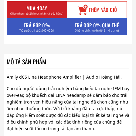
MUA NGAY
THÊM VÀO GIỎ
(Giao nhanh từ 2h hoặc nhận tại cửa hàng)
TRẢ GÓP 0%
TRẢ GÓP 0% QUA THẺ
Trả trước chỉ từ 2.000.000đ
(Không phí chuyển đổi 3 - 6 tháng)
MÔ TẢ SẢN PHẨM
Âm ly dCS Lina Headphone Amplifier | Audio Hoàng Hải.
Cho dù người dùng trải nghiệm bằng kiểu tai nghe IEM hay
over-ear, bộ khuếch đại LINA headamp sẽ đảm bảo cho trải
nghiệm trọn vẹn hiệu năng của tai nghe đã chọn cũng như
âm nhạc thưởng thức. Với trở kháng đầu ra cực thấp, nó
đáp ứng kiểm soát được đủ các kiểu loại thiết kế tai nghe và
điều chỉnh phù hợp với các đặc tính riêng của chúng để
đạt hiệu suất tối ưu trong tái tạo âm thanh.