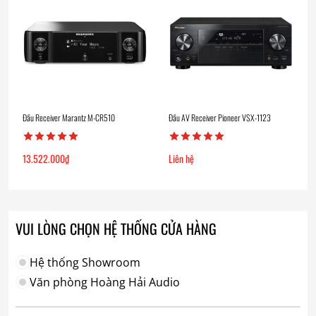
Đầu Receiver Marantz M-CR510
Đầu AV Receiver Pioneer VSX-1123
13.522.000
₫
Liên hệ
VUI LÒNG CHỌN HỆ THỐNG CỬA HÀNG
Hệ thống Showroom
Văn phòng Hoàng Hải Audio