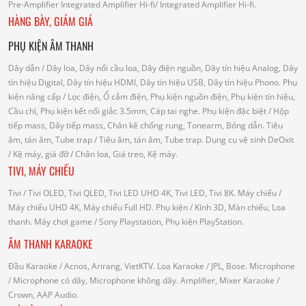
Pre-Amplifier
Integrated Amplifier Hi-fi
/ Integrated Amplifier Hi-fi.
HÀNG BÀY, GIẢM GIÁ
PHỤ KIỆN ÂM THANH
Dây dẫn
/ Dây loa, Dây nối cầu loa, Dây điện nguồn, Dây tín hiệu Analog, Dây
tín hiệu Digital, Dây tín hiệu HDMI, Dây tín hiệu USB, Dây tín hiệu Phono.
Phụ
kiện nâng cấp
/ Lọc điện, Ổ cắm điện, Phụ kiện nguồn điện, Phụ kiện tín hiệu,
Cầu chì, Phụ kiện kết nối giắc 3.5mm, Cáp tai nghe.
Phụ kiện đặc biệt
/ Hộp
tiếp mass, Dây tiếp mass, Chân kê chống rung, Tonearm, Bóng dẫn.
Tiêu
âm, tán âm, Tube trap
/ Tiêu âm, tán âm, Tube trap.
Dụng cụ vệ sinh DeOxit
/
Kệ máy, giá đỡ
/ Chân loa, Giá treo, Kệ máy.
TIVI, MÁY CHIẾU
Tivi
/ Tivi OLED, Tivi QLED, Tivi LED UHD 4K, Tivi LED, Tivi 8K.
Máy chiếu
/
Máy chiếu UHD 4K, Máy chiếu Full HD.
Phụ kiện
/ Kính 3D, Màn chiếu, Loa
thanh.
Máy chơi game
/ Sony Playstation, Phụ kiện PlayStation.
ÂM THANH KARAOKE
Đầu Karaoke
/ Acnos, Arirang, VietKTV.
Loa Karaoke
/ JPL, Bose.
Microphone
/ Microphone có dây, Microphone không dây.
Amplifier, Mixer Karaoke
/
Crown, AAP Audio.