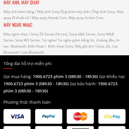
MÁY ẢNH, MÁY QUAY
Máy ảnh theo hãng
/ Máy ảnh Sony.Ống kính máy ảnh / Ống kính Sony.
Máy
quay Kĩ thuật số
/ Máy quay Handy Cam, Máy quay Action Cam.
MÁY NGHE NHẠC
Máy nghe nhạc
/ Sony ZX Series (Hi-res), Sony A&E Series, Sony W&B
Series, Sony WS Series.
Tai nghe
/ Tai nghe giảm tiếng ồn, choàng đầu, In-
ear, Bluetooth.
Điện thoại
/ Điện thoại Sony.
Máy ghi âm
/ Sony, JSL.
Loa
Bluetooth
/ Loa Bluetooth.
Tổng đài hỗ trợ miễn phí
Gọi mua hàng:
1900.6723 phím 3 (08h30 - 18h30)
Gọi khiếu nại:
1900.6723 phím 3
(08h30 - 18h30)
Gọi bảo hành:
1900.6723
phím 3
(08h30 - 18h30)
Phương thức thanh toán