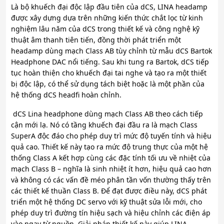
Là bộ khuếch đại độc lập đầu tiên của dCS, LINA headamp
được xây dựng dựa trên những kiến thức chắt lọc từ kinh
nghiệm lâu năm của dCS trong thiết kế và công nghệ kỹ
thuật âm thanh tiên tiến, đồng thời phát triển một
headamp dùng mạch Class AB tùy chỉnh từ mẫu dCS Bartok
Headphone DAC nổi tiếng. Sau khi tung ra Bartok, dCS tiếp
tục hoàn thiện cho khuếch đại tai nghe và tạo ra một thiết
bị độc lập, có thể sử dụng tách biệt hoặc là một phần của
hệ thống dCS headfi hoàn chỉnh.
dCS Lina headphone dùng mạch Class AB theo cách tiếp
cận mới lạ. Nó có tầng khuếch đại đầu ra là mạch Class
SuperA độc đáo cho phép duy trì mức độ tuyến tính và hiệu
quả cao. Thiết kế này tạo ra mức độ trung thực của một hệ
thống Class A kết hợp cùng các đặc tính tối ưu về nhiệt của
mạch Class B – nghĩa là sinh nhiệt ít hơn, hiệu quả cao hơn
và không có các vấn đề méo phân tần vốn thường thấy trên
các thiết kế thuần Class B. Để đạt được điều này, dCS phát
triển một hệ thống DC servo với kỹ thuật sửa lỗi mới, cho
phép duy trì đường tín hiệu sạch và hiệu chỉnh các điện áp
vào ngay từ nguồn. Giải pháp thiết kế này giúp LINA