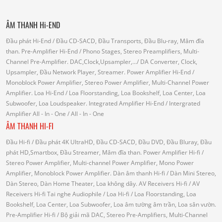
ÂM THANH Hi-END
Đầu phát Hi-End
/ Đầu CD-SACD, Đầu Transports, Đầu Blu-ray, Mâm đĩa
than.
Pre-Amplifier Hi-End
/ Phono Stages, Stereo Preamplifiers, Multi-
Channel Pre-Amplifier.
DAC,Clock,Upsampler,...
/ DA Converter, Clock,
Upsampler, Đầu Network Player, Streamer.
Power Amplifier Hi-End
/
Monoblock Power Amplifier, Stereo Power Amplifier, Multi-Channel Power
Amplifier.
Loa Hi-End
/ Loa Floorstanding, Loa Bookshelf, Loa Center, Loa
Subwoofer, Loa Loudspeaker.
Integrated Amplifier Hi-End
/ Intergrated
Amplifier
All - In - One
/ All - In - One
ÂM THANH HI-FI
Đầu Hi-fi
/ Đầu phát 4K UltraHD, Đầu CD-SACD, Đầu DVD, Đầu Bluray, Đầu
phát HD,Smartbox, Đầu Streamer, Mâm đĩa than.
Power Amplifier Hi-fi
/
Stereo Power Amplifier, Multi-channel Power Amplifier, Mono Power
Amplifier, Monoblock Power Amplifier.
Dàn âm thanh Hi-fi
/ Dàn Mini Stereo,
Dàn Stereo, Dàn Home Theater, Loa không dây.
AV Receivers Hi-fi
/ AV
Receivers Hi-fi
Tai nghe Audiophile
/
Loa Hi-fi
/ Loa Floorstanding, Loa
Bookshelf, Loa Center, Loa Subwoofer, Loa âm tường âm trần, Loa sân vườn.
Pre-Amplifier Hi-fi
/ Bộ giải mã DAC, Stereo Pre-Amplifiers, Multi-Channel