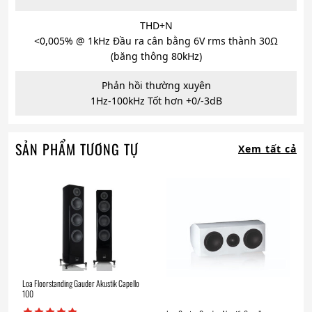
THD+N
<0,005% @ 1kHz Đầu ra cân bằng 6V rms thành 30Ω
(băng thông 80kHz)
Phản hồi thường xuyên
1Hz-100kHz Tốt hơn +0/-3dB
SẢN PHẨM TƯƠNG TỰ
Xem tất cả
Loa Floorstanding Gauder Akustik Capello
100