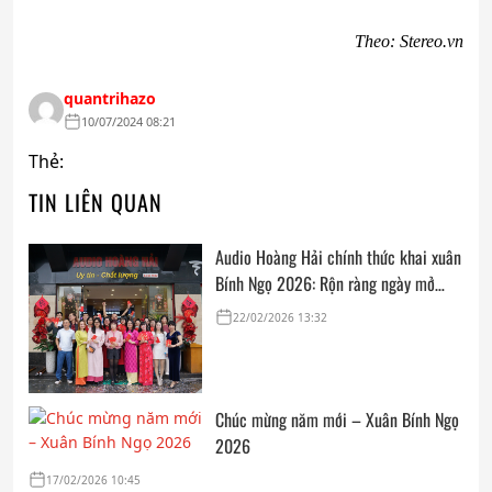
Theo: Stereo.vn
quantrihazo
10/07/2024 08:21
Thẻ:
TIN LIÊN QUAN
Audio Hoàng Hải chính thức khai xuân
Bính Ngọ 2026: Rộn ràng ngày mở
cửa, trọn vẹn lời chúc đầu năm
22/02/2026 13:32
Chúc mừng năm mới – Xuân Bính Ngọ
2026
17/02/2026 10:45