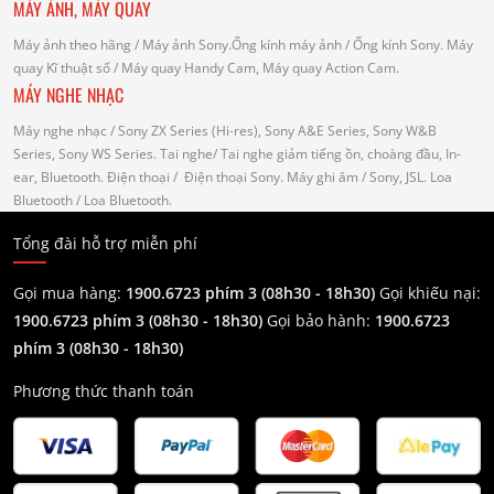
MÁY ẢNH, MÁY QUAY
Máy ảnh theo hãng
/ Máy ảnh Sony.Ống kính máy ảnh / Ống kính Sony.
Máy
quay Kĩ thuật số
/ Máy quay Handy Cam, Máy quay Action Cam.
MÁY NGHE NHẠC
Máy nghe nhạc
/ Sony ZX Series (Hi-res), Sony A&E Series, Sony W&B
Series, Sony WS Series.
Tai nghe
/ Tai nghe giảm tiếng ồn, choàng đầu, In-
ear, Bluetooth.
Điện thoại
/ Điện thoại Sony.
Máy ghi âm
/ Sony, JSL.
Loa
Bluetooth
/ Loa Bluetooth.
Tổng đài hỗ trợ miễn phí
Gọi mua hàng:
1900.6723 phím 3 (08h30 - 18h30)
Gọi khiếu nại:
1900.6723 phím 3
(08h30 - 18h30)
Gọi bảo hành:
1900.6723
phím 3
(08h30 - 18h30)
Phương thức thanh toán