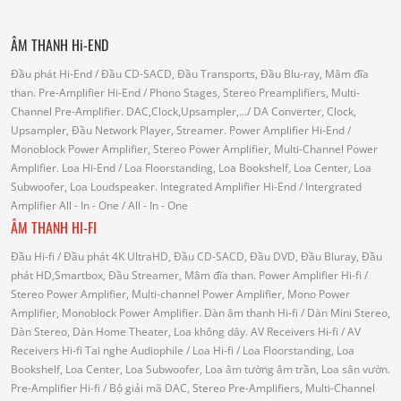
ÂM THANH Hi-END
Đầu phát Hi-End
/ Đầu CD-SACD, Đầu Transports, Đầu Blu-ray, Mâm đĩa
than.
Pre-Amplifier Hi-End
/ Phono Stages, Stereo Preamplifiers, Multi-
Channel Pre-Amplifier.
DAC,Clock,Upsampler,...
/ DA Converter, Clock,
Upsampler, Đầu Network Player, Streamer.
Power Amplifier Hi-End
/
Monoblock Power Amplifier, Stereo Power Amplifier, Multi-Channel Power
Amplifier.
Loa Hi-End
/ Loa Floorstanding, Loa Bookshelf, Loa Center, Loa
Subwoofer, Loa Loudspeaker.
Integrated Amplifier Hi-End
/ Intergrated
Amplifier
All - In - One
/ All - In - One
ÂM THANH HI-FI
Đầu Hi-fi
/ Đầu phát 4K UltraHD, Đầu CD-SACD, Đầu DVD, Đầu Bluray, Đầu
phát HD,Smartbox, Đầu Streamer, Mâm đĩa than.
Power Amplifier Hi-fi
/
Stereo Power Amplifier, Multi-channel Power Amplifier, Mono Power
Amplifier, Monoblock Power Amplifier.
Dàn âm thanh Hi-fi
/ Dàn Mini Stereo,
Dàn Stereo, Dàn Home Theater, Loa không dây.
AV Receivers Hi-fi
/ AV
Receivers Hi-fi
Tai nghe Audiophile
/
Loa Hi-fi
/ Loa Floorstanding, Loa
Bookshelf, Loa Center, Loa Subwoofer, Loa âm tường âm trần, Loa sân vườn.
Pre-Amplifier Hi-fi
/ Bộ giải mã DAC, Stereo Pre-Amplifiers, Multi-Channel