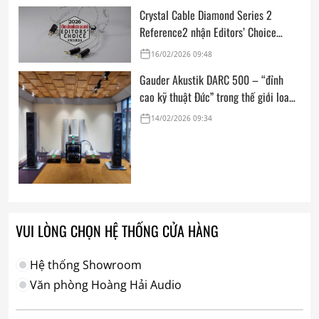
Crystal Cable Diamond Series 2
Reference2 nhận Editors’ Choice
Award: Dedicated Audio 2026 từ The
16/02/2026 09:48
Absolute Sound
Gauder Akustik DARC 500 – “đỉnh
cao kỹ thuật Đức” trong thế giới loa
hi-end tham chiếu
14/02/2026 09:34
VUI LÒNG CHỌN HỆ THỐNG CỬA HÀNG
Hệ thống Showroom
Văn phòng Hoàng Hải Audio