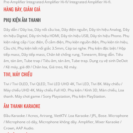
Pre-Amplifier
Integrated Amplifier Hi-fi
/ Integrated Amplifier Hi-fi.
HÀNG BÀY, GIẢM GIÁ
PHỤ KIỆN ÂM THANH
Dây dẫn
/ Dây loa, Dây nối cầu loa, Dây điện nguồn, Dây tín hiệu Analog, Dây
tín hiệu Digital, Dây tín hiệu HDMI, Dây tín hiệu USB, Dây tín hiệu Phono.
Phụ
kiện nâng cấp
/ Lọc điện, Ổ cắm điện, Phụ kiện nguồn điện, Phụ kiện tín hiệu,
Cầu chì, Phụ kiện kết nối giắc 3.5mm, Cáp tai nghe.
Phụ kiện đặc biệt
/ Hộp
tiếp mass, Dây tiếp mass, Chân kê chống rung, Tonearm, Bóng dẫn.
Tiêu
âm, tán âm, Tube trap
/ Tiêu âm, tán âm, Tube trap.
Dụng cụ vệ sinh DeOxit
/
Kệ máy, giá đỡ
/ Chân loa, Giá treo, Kệ máy.
TIVI, MÁY CHIẾU
Tivi
/ Tivi OLED, Tivi QLED, Tivi LED UHD 4K, Tivi LED, Tivi 8K.
Máy chiếu
/
Máy chiếu UHD 4K, Máy chiếu Full HD.
Phụ kiện
/ Kính 3D, Màn chiếu, Loa
thanh.
Máy chơi game
/ Sony Playstation, Phụ kiện PlayStation.
ÂM THANH KARAOKE
Đầu Karaoke
/ Acnos, Arirang, VietKTV.
Loa Karaoke
/ JPL, Bose.
Microphone
/ Microphone có dây, Microphone không dây.
Amplifier, Mixer Karaoke
/
Crown, AAP Audio.