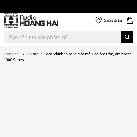
Giao nhanh miễn
Skip
phí
to
300k
content
Cửa hàng
gần bạn
Tìm
kiếm:
Trang chủ
/
Tin tức
/
Focal chính thức ra mắt mẫu loa âm trần, âm tường
1000 Series